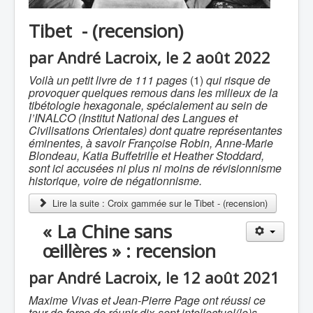
Tibet - (recension)
par André Lacroix, le 2 août 2022
Voilà un petit livre de 111 pages
(1)
qui risque de
provoquer quelques remous dans les milieux de la
tibétologie hexagonale, spécialement au sein de
l’INALCO (Institut National des Langues et
Civilisations Orientales) dont quatre représentantes
éminentes, à savoir Françoise Robin, Anne-Marie
Blondeau, Katia Buffetrille et Heather Stoddard,
sont ici accusées ni plus ni moins de révisionnisme
historique, voire de négationnisme.
Lire la suite : Croix gammée sur le Tibet - (recension)
« La Chine sans
œillères » : recension
par André Lacroix, le 12 août 2021
Maxime Vivas et Jean-Pierre Page ont réussi ce
tour de force de réunir dix-sept intellectuel(le)s