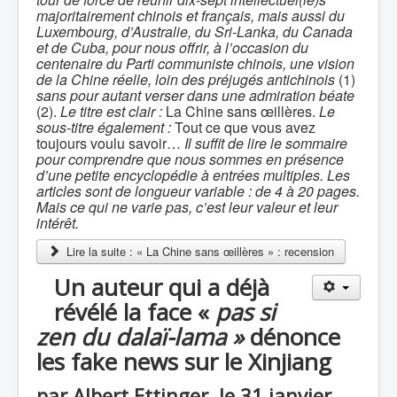
majoritairement chinois et français, mais aussi du
Luxembourg, d’Australie, du Sri-Lanka, du Canada
et de Cuba, pour nous offrir, à l’occasion du
centenaire du Parti communiste chinois, une vision
de la Chine réelle, loin des préjugés antichinois
(1)
sans pour autant verser dans une admiration béate
(2).
Le titre est clair :
La Chine sans œillères.
Le
sous-titre également :
Tout ce que vous avez
toujours voulu savoir…
Il suffit de lire le sommaire
pour comprendre que nous sommes en présence
d’une petite encyclopédie à entrées multiples. Les
articles sont de longueur variable : de 4 à 20 pages.
Mais ce qui ne varie pas, c’est leur valeur et leur
intérêt.
Lire la suite : « La Chine sans œillères » : recension
Un auteur qui a déjà
révélé la face «
pas si
zen du dalaï-lama »
dénonce
les fake news sur le Xinjiang
par Albert Ettinger, le 31 janvier