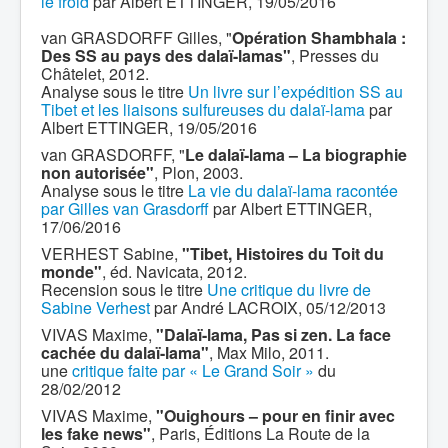
le froid
par Albert ETTINGER, 19/05/2016
van GRASDORFF Gilles, "
Opération Shambhala :
Des SS au pays des dalaï-lamas"
, Presses du
Châtelet, 2012.
Analyse sous le titre
Un livre sur l’expédition SS au
Tibet et les liaisons sulfureuses du dalaï-lama
par
Albert ETTINGER, 19/05/2016
van GRASDORFF, "
Le dalaï-lama – La biographie
non autorisée"
, Plon, 2003.
Analyse sous le titre
La vie du dalaï-lama racontée
par Gilles van Grasdorff
par Albert ETTINGER,
17/06/2016
VERHEST Sabine,
"Tibet, Histoires du Toit du
monde"
, éd. Navicata, 2012.
Recension sous le titre
Une critique du livre de
Sabine Verhest
par André LACROIX, 05/12/2013
VIVAS Maxime,
"Dalaï-lama, Pas si zen. La face
cachée du dalaï-lama"
, Max Milo, 2011.
une
critique faite par « Le Grand Soir »
du
28/02/2012
VIVAS Maxime,
"Ouighours – pour en finir avec
les fake news"
, Paris, Éditions La Route de la