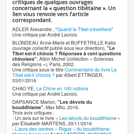
critiques de quelques ouvrages
concernant la « question tibétaine ». Un
lien vous renvoie vers l'article
correspondant.
ADLER Alexandre , "
Quand le Tibet s'éveillera
"
Une critique par André Lacroix.
BLONDEAU Anne-Marie et BUFFETRILLE Katia
(ouvrage collectif publié sous leur direction),
"Le
Tibet est-il chinois ? Réponses à cent questions
chinoises"
, Albin Michel (collection « Sciences
des Religions »), Paris, 2002.
Une critique sous le titre
Commentaire du livre Le
Tibet est-il chinois ?
par Albert ETTINGER,
03/01/2016
CHAO YE,
La Chine en 100 notions
Une critique par André Lacroix.
DAPSANCE Marion,
"Les dévots du
bouddhisme"
, Max Milo, 2016.
Trois avis critiques :
- Un avis sur le livre «
Les dévots du bouddhisme
»
par Élisabeth MARTENS, 20/11/2016
-
L’aura des centres « Rigpa » du bouddhisme