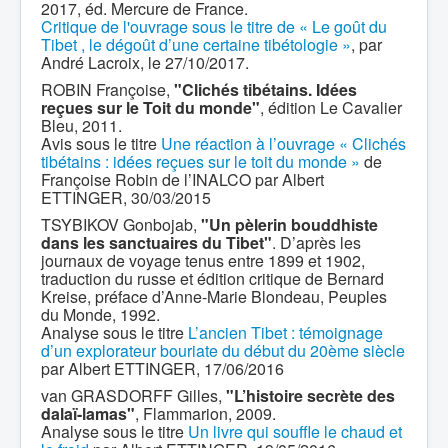
2017, éd. Mercure de France.
Critique de l'ouvrage sous le titre de « Le goût du
Tibet , le dégoût d’une certaine tibétologie »
, par
André Lacroix, le 27/10/2017.
ROBIN Françoise,
"Clichés tibétains. Idées
reçues sur le Toit du monde"
, édition Le Cavalier
Bleu, 2011.
Avis sous le titre
Une réaction à l’ouvrage « Clichés
tibétains : idées reçues sur le toit du monde »
de
Françoise Robin de l’INALCO par Albert
ETTINGER, 30/03/2015
TSYBIKOV Gonbojab,
"Un pèlerin bouddhiste
dans les sanctuaires du Tibet"
. D’après les
journaux de voyage tenus entre 1899 et 1902,
traduction du russe et édition critique de Bernard
Kreise, préface d’Anne-Marie Blondeau, Peuples
du Monde, 1992.
Analyse sous le titre
L’ancien Tibet : témoignage
d’un explorateur bouriate du début du 20ème siècle
par Albert ETTINGER, 17/06/2016
van GRASDORFF Gilles,
"L’histoire secrète des
dalaï-lamas"
, Flammarion, 2009.
Analyse sous le titre
Un livre qui souffle le chaud et