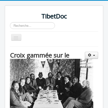
TibetDoc
Rechercher
Basculer
la
navigation
Croix gammée sur le
≡