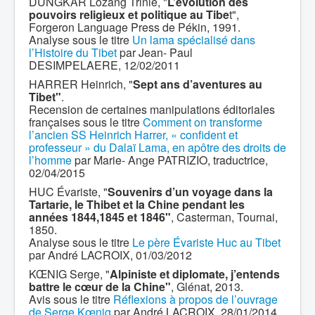
DUNGKAR Lozang Trinlé, "
L’évolution des
pouvoirs religieux et politique au Tibe
t",
Forgeron Language Press de Pékin, 1991.
Analyse sous le titre
Un lama spécialisé dans
l’Histoire du Tibet
par Jean- Paul
DESIMPELAERE, 12/02/2011
HARRER Heinrich, "
Sept ans d’aventures au
Tibet"
.
Recension de certaines manipulations éditoriales
françaises sous le titre
Comment on transforme
l’ancien SS Heinrich Harrer, « confident et
professeur » du Dalaï Lama, en apôtre des droits de
l’homme
par Marie- Ange PATRIZIO, traductrice,
02/04/2015
HUC Évariste, "
Souvenirs d’un voyage dans la
Tartarie, le Thibet et la Chine pendant les
années 1844,1845 et 1846"
, Casterman, Tournai,
1850.
Analyse sous le titre
Le père Évariste Huc au Tibet
par André LACROIX, 01/03/2012
KŒNIG Serge, "
Alpiniste et diplomate, j’entends
battre le cœur de la Chine"
, Glénat, 2013.
Avis sous le titre
Réflexions à propos de l’ouvrage
de Serge Kœnig
par André LACROIX, 28/01/2014