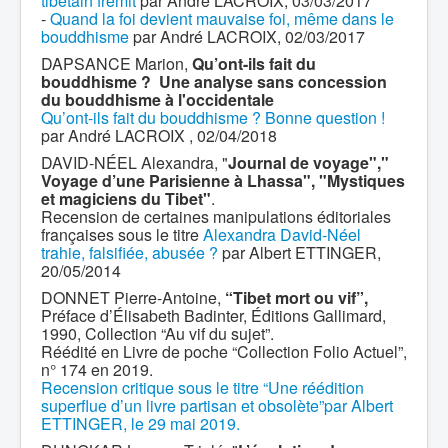
tibétain frémit
par André LACROIX, 03/03/2017
-
Quand la foi devient mauvaise foi, même dans le
bouddhisme
par André LACROIX, 02/03/2017
DAPSANCE Marion,
Qu’ont-ils fait du
bouddhisme ? Une analyse sans concession
du bouddhisme à l'occidentale
Qu’ont-ils fait du bouddhisme ? Bonne question !
par André LACROIX , 02/04/2018
DAVID-NÉEL Alexandra, "
Journal de voyage","
Voyage d’une Parisienne à Lhassa", "Mystiques
et magiciens du Tibet"
.
Recension de certaines manipulations éditoriales
françaises sous le titre
Alexandra David-Néel
trahie, falsifiée, abusée ?
par Albert ETTINGER,
20/05/2014
DONNET Pierre-Antoine,
“Tibet mort ou vif”,
Préface d’Élisabeth Badinter, Éditions Gallimard,
1990, Collection “Au vif du sujet”.
Réédité en Livre de poche “Collection Folio Actuel”,
n° 174 en 2019.
Recension critique sous le titre “Une réédition
superflue d’un livre partisan et obsolète”par Albert
ETTINGER, le 29 mai 2019.