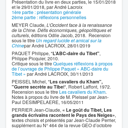
Présentation du livre en deux parties, le 15/01/2018
et le 29/01/2018, par André Lacroix
1ère partie : présentation générale
2ème partie : réflexions personnelles
MEYER Claude,
L’Occident face à la renaissance
de la Chine. Défis économiques, géopolitiques et
culturels
, éditions Odile Jacob, 2018. Recension
sous le titre
Un regard lucide et amical sur la
Chine
par André LACROIX, 28/01/2019
PAQUET Philippe, "
L’ABC-daire du Tibet"
,
Phlippe Picquier, 2010.
Critique sous le titre
Quelques réflexions à propos
de l’ouvrage de Phlippe Paquet « ABC-daire du
Tibet »
par André LACROIX, 30/11/2013
PEISSEL Michel, "
Les cavaliers du Kham",
"Guerre secrète au Tibe
t", Robert Laffont, 1972.
Recension sous le titre
Les cavaliers du Kham
.
Notes à propos du livre de M. Pleissel par Jean-
Paul DESIMPELAERE, 16/05/2011
PERRIER Jean-Claude,
« Le goût du Tibet, Les
grands écrivains racontent le Pays des Neiges»
,
textes choisis et présentés par Jean-Claude Perrier,
supplément au N° 464 de la revue GEO d’octobre