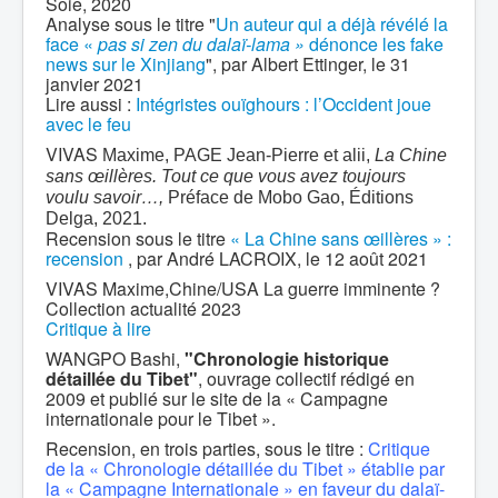
Soie, 2020
Analyse sous le titre "
Un auteur qui a déjà révélé la
face «
pas si zen du dalaï-lama »
dénonce les fake
news sur le Xinjiang
", par Albert Ettinger, le 31
janvier 2021
Lire aussi :
Intégristes ouïghours : l’Occident joue
avec le feu
VIVAS
Maxime, PAGE Jean-Pierre et alii,
La Chine
sans œillères. Tout ce que vous avez toujours
voulu savoir…,
Préface de Mobo Gao, Éditions
Delga, 2021.
Recension sous le titre
« La Chine sans œillères » :
recension
, par André LACROIX, le 12 août 2021
VIVAS Maxime,Chine/USA La guerre imminente ?
Collection actualité 2023
Critique à lire
WANGPO Bashi,
"Chronologie historique
détaillée du Tibet"
, ouvrage collectif rédigé en
2009 et publié sur le site de la « Campagne
internationale pour le Tibet ».
Recension, en trois parties, sous le titre :
Critique
de la « Chronologie détaillée du Tibet » établie par
la « Campagne Internationale » en faveur du dalaï-