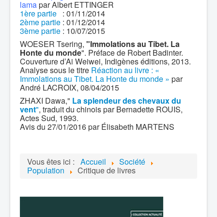
lama
par Albert ETTINGER
1ère partie
: 01/11/2014
2ème partie
: 01/12/2014
3ème partie
: 10/07/2015
WOESER Tsering,
"Immolations au Tibet. La
Honte du monde
". Préface de Robert Badinter.
Couverture d’Ai Weiwei, Indigènes éditions, 2013.
Analyse sous le titre
Réaction au livre : «
Immolations au Tibet. La Honte du monde »
par
André LACROIX, 08/04/2015
ZHAXI Dawa,"
La splendeur des chevaux du
vent
"
, traduit du chinois par Bernadette ROUIS,
Actes Sud, 1993.
Avis du 27/01/2016 par Élisabeth MARTENS
Vous êtes ici :
Accueil
Société
Population
Critique de livres