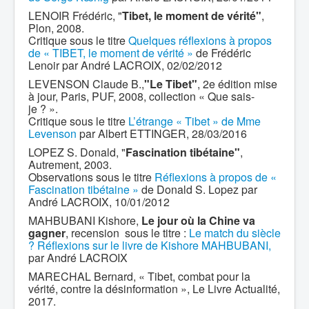
LENOIR Frédéric, "
Tibet, le moment de vérité"
,
Plon, 2008.
Critique sous le titre
Quelques réflexions à propos
de « TIBET, le moment de vérité »
de Frédéric
Lenoir par André LACROIX, 02/02/2012
LEVENSON Claude B.,
"Le Tibet"
, 2e édition mise
à jour, Paris, PUF, 2008, collection « Que sais-
je ? ».
Critique sous le titre
L’étrange « Tibet » de Mme
Levenson
par Albert ETTINGER, 28/03/2016
LOPEZ S. Donald, "
Fascination tibétaine"
,
Autrement, 2003.
Observations sous le titre
Réflexions à propos de «
Fascination tibétaine »
de Donald S. Lopez par
André LACROIX, 10/01/2012
MAHBUBANI Kishore,
Le jour où la Chine va
gagner
, recension sous le titre :
Le match du siècle
? Réflexions sur le livre de Kishore MAHBUBANI,
par André LACROIX
MARECHAL Bernard, « Tibet, combat pour la
vérité, contre la désinformation », Le Livre Actualité,
2017.