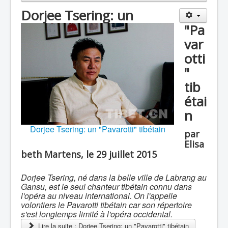
Dorjee Tsering: un
"Pa
var
otti
"
tib
étai
n
Dorjee Tsering: un "Pavarotti" tibétain
par
Elisa
beth Martens, le 29 juillet 2015
Dorjee Tsering, né dans la belle ville de Labrang au
Gansu, est le seul chanteur tibétain connu dans
l'opéra au niveau international. On l'appelle
volontiers le Pavarotti tibétain car son répertoire
s'est longtemps limité à l'opéra occidental.
Lire la suite : Dorjee Tsering: un "Pavarotti" tibétain