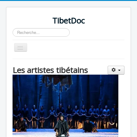
TibetDoc
Rechercher
Basculer
la
navigation
Les artistes tibétains
≡