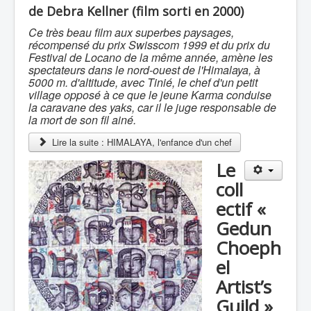
de Debra Kellner (film sorti en 2000)
Ce très beau film aux superbes paysages,
récompensé du prix Swisscom 1999 et du prix du
Festival de Locano de la même année, amène les
spectateurs dans le nord-ouest de l'Himalaya, à
5000 m. d'altitude, avec Tinié, le chef d'un petit
village opposé à ce que le jeune Karma conduise
la caravane des yaks, car il le juge responsable de
la mort de son fil ainé.
Lire la suite : HIMALAYA, l'enfance d'un chef
Le
coll
ectif «
Gedun
Choeph
el
Artist’s
Guild »