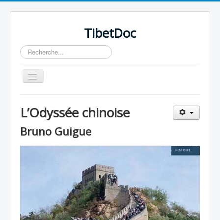
TibetDoc
Rechercher
Basculer
la
navigation
L’Odyssée chinoise
Bruno Guigue
≡