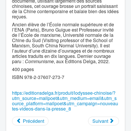
documenté, utilisant largement des sources
chinoises, cet ouvrage brosse un portrait saisissant
de la Chine contemporaine et balaie bien des idées
reçues.
Ancien élève de l’École normale supérieure et de
l’ENA (Paris), Bruno Guigue est Professeur invité
de l’École de marxisme, Université normale de la
Chine du Sud (Visiting professor of the School of
Marxism, South China Normal University). Il est
l’auteur d’une dizaine d’ouvrages et de nombreux
articles traduits en dix langues. Dernier ouvrage
paru :
Communisme
, aux Éditions Delga, 2022.
400 pages
ISBN 978-2-37607-273-7
https://editionsdelga.fr/produit/lodyssee-chinoise/?
utm_source=mailpoet&utm_medium=email&utm_s
ource_platform=mailpoet&utm_campaign=nouveau
tes-videos-dans-la-presse_8
Précédent
Suivant