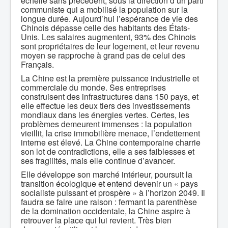
échelle sans précédent, sous la direction d’un parti
communiste qui a mobilisé la population sur la
longue durée. Aujourd’hui l’espérance de vie des
Chinois dépasse celle des habitants des États-
Unis. Les salaires augmentent, 93% des Chinois
sont propriétaires de leur logement, et leur revenu
moyen se rapproche à grand pas de celui des
Français.
La Chine est la première puissance industrielle et
commerciale du monde. Ses entreprises
construisent des infrastructures dans 150 pays, et
elle effectue les deux tiers des investissements
mondiaux dans les énergies vertes. Certes, les
problèmes demeurent immenses : la population
vieillit, la crise immobilière menace, l’endettement
interne est élevé. La Chine contemporaine charrie
son lot de contradictions, elle a ses faiblesses et
ses fragilités, mais elle continue d’avancer.
Elle développe son marché intérieur, poursuit la
transition écologique et entend devenir un « pays
socialiste puissant et prospère » à l’horizon 2049. Il
faudra se faire une raison : fermant la parenthèse
de la domination occidentale, la Chine aspire à
retrouver la place qui lui revient. Très bien