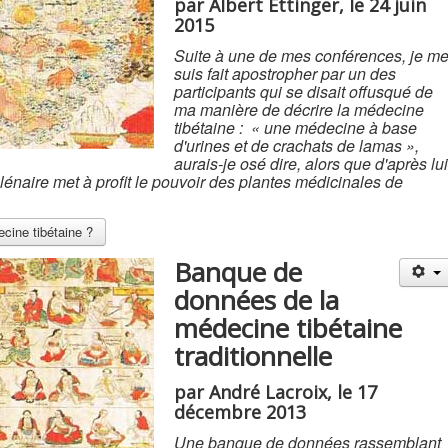
par Albert Ettinger, le 24 juin
2015
Suite à une de mes conférences, je m
suis fait apostropher par un des
participants qui se disait offusqué de
ma manière de décrire la médecine
tibétaine : « une médecine à base
d'urines et de crachats de lamas »,
aurais-je osé dire, alors que d'après lui
llénaire met à profit le pouvoir des plantes médicinales de
cine tibétaine ?
Banque de
données de la
médecine tibétaine
traditionnelle
par André Lacroix, le 17
décembre 2013
Une banque de données rassemblant