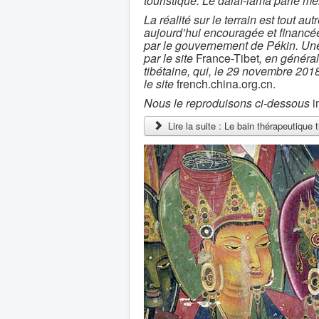
touristique. Le dalaï-lama parle m
La réalité sur le terrain est tout aut
aujourd’hui encouragée et financé
par le gouvernement de Pékin. Une 
par le site
France-Tibet
, en général
tibétaine, qui, le 29 novembre 2018,
le site
french.china.org.cn.
Nous le reproduisons ci-dessous
i
Lire la suite : Le bain thérapeutique