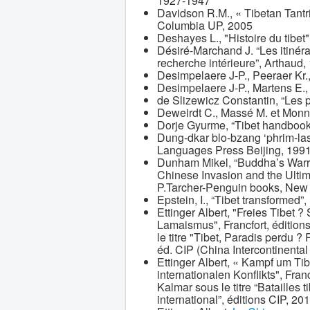
1927-1947
Davidson R.M., « Tibetan Tantr
Columbia UP, 2005
Deshayes L., "Histoire du tibet
Désiré-Marchand J. “Les itinér
recherche intérieure”, Arthaud,
Desimpelaere J-P., Peeraer Kr.
Desimpelaere J-P., Martens E., 
de Slizewicz Constantin, “Les 
Deweirdt C., Massé M. et Monn
Dorje Gyurme, “Tibet handbook
Dung-dkar blo-bzang ‘phrim-las 
Languages Press Beijing, 1991
Dunham Mikel, “Buddha’s Warrio
Chinese Invasion and the Ultim
P.Tarcher-Penguin books, New
Epstein, I., “Tibet transformed
Ettinger Albert, "Freies Tibet ?
Lamaismus", Francfort, édition
le titre "Tibet, Paradis perdu ?
éd. CIP (China Intercontinenta
Ettinger Albert, « Kampf um Ti
internationalen Konflikts", Fra
Kalmar sous le titre “Batailles t
international”, éditions CIP, 20