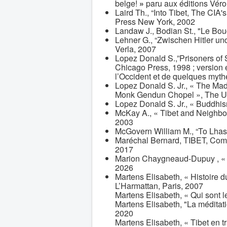
belge!
»
paru aux éditions Véro
Laird Th., “Into Tibet, The CIA
Press New York, 2002
Landaw J., Bodian St., "Le Boud
Lehner G., “Zwischen Hitler un
Verla, 2007
Lopez Donald S.,”Prisoners of 
Chicago Press, 1998 ; version e
l’Occident et de quelques myth
Lopez Donald S. Jr., « The Mad
Monk Gendun Chopel », The Un
Lopez Donald S. Jr., « Buddhis
McKay A., « Tibet and Neighbou
2003
McGovern William M., “To Lhas
Maréchal Bernard, TIBET, Combat
2017
Marion Chaygneaud-Dupuy , 
2026
Martens Elisabeth, « Histoire 
L’Harmattan, Paris, 2007
Martens Elisabeth, « Qui sont 
Martens Elisabeth, "La méditati
2020
Martens Elisabeth, « Tibet en tr