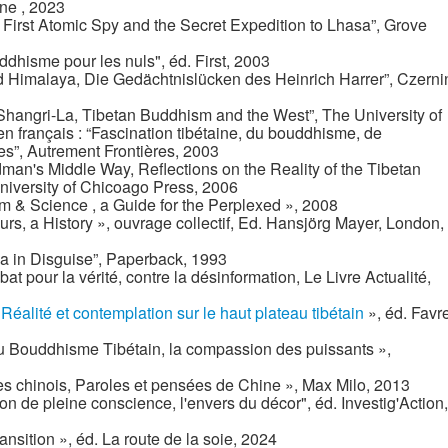
ne , 2023
's First Atomic Spy and the Secret Expedition to Lhasa”, Grove
dhisme pour les nuls", éd. First, 2003
d Himalaya, Die Gedächtnislücken des Heinrich Harrer”, Czerni
Shangri-La, Tibetan Buddhism and the West”, The University of
n français : “Fascination tibétaine, du bouddhisme, de
es”, Autrement Frontières, 2003
man's Middle Way, Reflections on the Reality of the Tibetan
iversity of Chicoago Press, 2006
m & Science , a Guide for the Perplexed », 2008
rs, a History », ouvrage collectif, Ed. Hansjörg Mayer, London,
a in Disguise”, Paperback, 1993
 pour la vérité, contre la désinformation, Le Livre Actualité,
«
Réalité et contemplation sur le haut plateau tibétain
», éd. Favr
du Bouddhisme Tibétain, la compassion des puissants »,
les chinois, Paroles et pensées de Chine », Max Milo, 2013
on de pleine conscience, l'envers du décor", éd. Investig'Action,
ansition », éd. La route de la soie, 2024