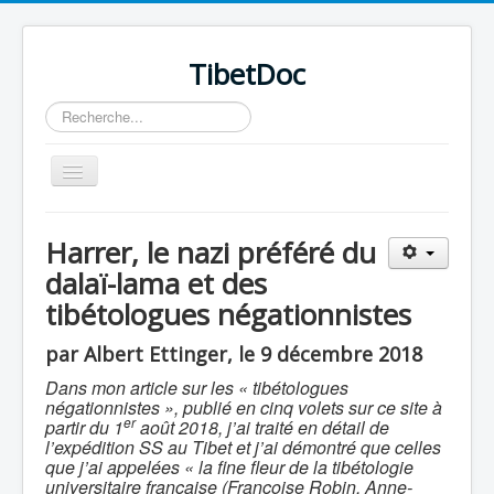
TibetDoc
Rechercher
Basculer
la
navigation
Harrer, le nazi préféré du
dalaï-lama et des
tibétologues négationnistes
≡
par Albert Ettinger, le 9 décembre 2018
Dans mon article sur les « tibétologues
négationnistes », publié en cinq volets sur ce site à
er
partir du 1
août 2018, j’ai traité en détail de
l’expédition SS au Tibet et j’ai démontré que celles
que j’ai appelées « la fine fleur de la tibétologie
universitaire française (Françoise Robin, Anne-