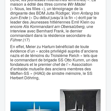
maison a édité des titres comme
Wir Mädel
(« Nous, les filles »), un témoignage de la
dirigeante des BDM Jutta Rüdiger,
Vom Anfang bis
zum Ende
(« Du début jusqu’à la fin ») écrit par le
leader des Jeunesses hitlériennes Emil Klein ou
encore
Als Kommandant am Obersalzberg,
une
interview avec Bernhard Frank, le dernier
commandant dans la résidence secondaire du
Führer
.(17)
En effet, Meier zu Hartum bénéficiait de toute
évidence d’un « accès privilégié auprès d’anciens
nazis et de témoins du Troisième Reich » tels que
le commandant de brigade SS Otto Kumm, un des
fondateurs et le premier chef de l’« Association
d’entraide mutuelle des anciens membres des
Waffen-SS » (HIAG) de sinistre mémoire, le SS
Herbert Döhring,