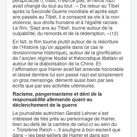
perspicacité !), mais, n’est-ce pas, le héros nazi
avait changé du tout au tout : « De retour au Tibet
après la Seconde Guerre mondiale et après sept
ans passés au Tibet, il a consacré sa vie à la non-
violence, aux droits humains et à l'égalité raciale.
Le film, 'Sept ans au Tibet', tourne autour de la
culpabilité, du remords et de la rédemption. »(12)
En fait, le film tourne plutôt autour de la réécriture
de l’Histoire (qu’on appelle dans ce cas le
révisionnisme historique), autour de la glorification
de l’ancien régime féodal et théocratique tibétain et
autour de la diabolisation de la Chine. Et
l’affirmation que Harrer avait fait amende honorable
et laissé derrière lui son passé nazi est simplement
un gros mensonge, démenti aussi bien par ses
écrits que par ses activités ultérieures.
Racisme, pangermanisme et déni de la
responsabilité allemande quant au
déclenchement de la guerre
Le journaliste autrichien Gerald Lehner s’est
intéressé de très près au personnage de Harrer,
bien au-delà de la carrière de celui-ci au sein du
« Troisième Reich ». Il souligne à bon escient que
dans « les best-sellers de Harrer et dans son