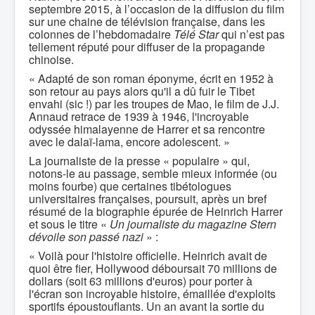
septembre 2015, à l’occasion de la diffusion du film
sur une chaine de télévision française, dans les
colonnes de l’hebdomadaire
Télé Star
qui n’est pas
tellement réputé pour diffuser de la propagande
chinoise.
« Adapté de son roman éponyme, écrit en 1952 à
son retour au pays alors qu'il a dû fuir le Tibet
envahi (sic !) par les troupes de Mao, le film de J.J.
Annaud retrace de 1939 à 1946, l'incroyable
odyssée himalayenne de Harrer et sa rencontre
avec le dalaï-lama, encore adolescent. »
La journaliste de la presse « populaire » qui,
notons-le au passage, semble mieux informée (ou
moins fourbe) que certaines tibétologues
universitaires françaises, poursuit, après un bref
résumé de la biographie épurée de Heinrich Harrer
et sous le titre «
Un journaliste du magazine Stern
dévoile son passé nazi
» :
« Voilà pour l'histoire officielle. Heinrich avait de
quoi être fier, Hollywood déboursait 70 millions de
dollars (soit 63 millions d'euros) pour porter à
l'écran son incroyable histoire, émaillée d'exploits
sportifs époustouflants. Un an avant la sortie du