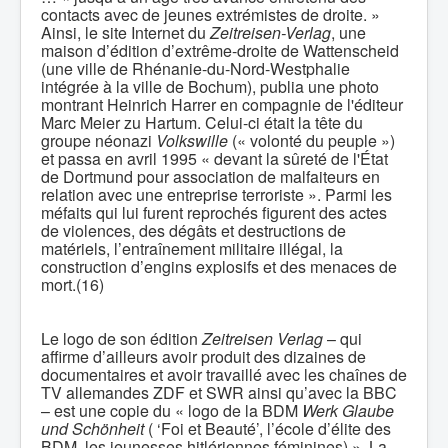
contacts avec de jeunes extrémistes de droite. »
Ainsi, le site Internet du
Zeitreisen-Verlag
, une
maison d’édition d’extrême-droite de Wattenscheid
(une ville de Rhénanie-du-Nord-Westphalie
intégrée à la ville de Bochum), publia une photo
montrant Heinrich Harrer en compagnie de l'éditeur
Marc Meier zu Hartum. Celui-ci était la tête du
groupe néonazi
Volkswille
(« volonté du peuple »)
et passa en avril 1995 « devant la sûreté de l'État
de Dortmund pour association de malfaiteurs en
relation avec une entreprise terroriste ». Parmi les
méfaits qui lui furent reprochés figurent des actes
de violences, des dégâts et destructions de
matériels, l’entraînement militaire illégal, la
construction d’engins explosifs et des menaces de
mort.(16)
Le logo de son édition
Zeitreisen Verlag
– qui
affirme d’ailleurs avoir produit des dizaines de
documentaires et avoir travaillé avec les chaînes de
TV allemandes ZDF et SWR ainsi qu’avec la BBC
– est une copie du « logo de la BDM
Werk Glaube
und Schönheit
( ‘Foi et Beauté’, l’école d’élite des
BDM, les jeunesses hitlériennes féminines) ». La