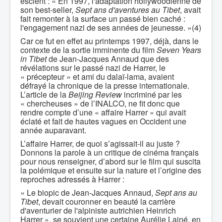
escient : « En 1997, l'adaptation hollywoodienne de
son best-seller,
Sept ans d'aventures au Tibet
, avait
fait remonter à la surface un passé bien caché :
l'engagement nazi de ses années de jeunesse. »(4)
Car ce fut en effet au printemps 1997, déjà, dans le
contexte de la sortie imminente du film
Seven Years
in Tibet
de Jean-Jacques Annaud que des
révélations sur le passé nazi de Harrer, le
« précepteur » et ami du dalaï-lama, avaient
défrayé la chronique de la presse internationale.
L’article de la
Beijing Review
incriminé par les
« chercheuses » de l’INALCO, ne fit donc que
rendre compte d’une « affaire Harrer » qui avait
éclaté et fait de hautes vagues en Occident une
année auparavant.
L’affaire Harrer, de quoi s’agissait-il au juste ?
Donnons la parole à un critique de cinéma français
pour nous renseigner, d’abord sur le film qui suscita
la polémique et ensuite sur la nature et l’origine des
reproches adressés à Harrer :
« Le biopic de Jean-Jacques Annaud,
Sept ans au
Tibet
, devait couronner en beauté la carrière
d'aventurier de l'alpiniste autrichien Heinrich
Harrer », se souvient une certaine Aurélie Lainé, en