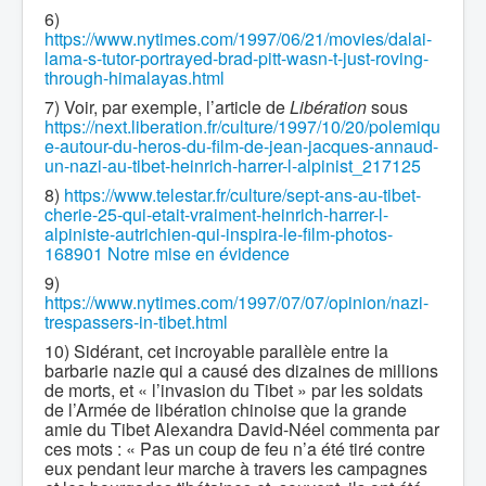
6)
https://www.nytimes.com/1997/06/21/movies/dalai-
lama-s-tutor-portrayed-brad-pitt-wasn-t-just-roving-
through-himalayas.html
7) Voir, par exemple, l’article de
Libération
sous
https://next.liberation.fr/culture/1997/10/20/polemiqu
e-autour-du-heros-du-film-de-jean-jacques-annaud-
un-nazi-au-tibet-heinrich-harrer-l-alpinist_217125
8)
https://www.telestar.fr/culture/sept-ans-au-tibet-
cherie-25-qui-etait-vraiment-heinrich-harrer-l-
alpiniste-autrichien-qui-inspira-le-film-photos-
168901 Notre mise en évidence
9)
https://www.nytimes.com/1997/07/07/opinion/nazi-
trespassers-in-tibet.html
10) Sidérant, cet incroyable parallèle entre la
barbarie nazie qui a causé des dizaines de millions
de morts, et « l’invasion du Tibet » par les soldats
de l’Armée de libération chinoise que la grande
amie du Tibet Alexandra David-Néel commenta par
ces mots : « Pas un coup de feu n’a été tiré contre
eux pendant leur marche à travers les campagnes