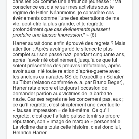
dans les SS comme une erreur de jeunesse : "Ma
conscience est claire sur mes activités sous le
régime de Hitler. Néanmoins, je considère ces
événements comme l'une des aberrations de ma
vie, peut-être la plus grande, et je regrette
profondément
que ces événements puissent
produire une fausse impression
." » (8)
Harrer aurait donc enfin éprouvé des regrets ? Mais
attention : Après avoir gardé le silence le plus
complet sur son passé nazi pendant cinquante ans,
après l’avoir nié obstinément, jusqu’à ce que lui
soient présentées des preuves irréfutables, après
avoir aussi nié toute relation d’après-guerre avec
les anciens camarades SS de l’expédition Schäfer
au Tibet (relation confirmée e. a. par Bruno Beger),
Harrer rata encore et toujours l’occasion de
demander pardon aux victimes de la barbarie
nazie. Car ses regrets ne les concernent pas, eux ;
ce qu’il regrette, c’est simplement une éventuelle
« fausse impression » de lui-même. Ce qu’il
regrette, c’est que l’affaire puisse ternir sa propre
réputation, son « image de marque » personnelle.
La victime dans toute cette histoire, c’est donc lui,
Heinrich Harrer…