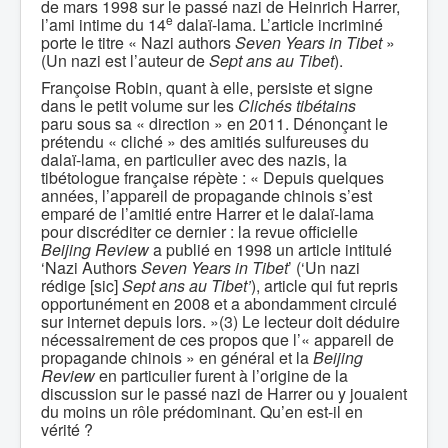
de mars 1998 sur le passé nazi de Heinrich Harrer,
e
l’ami intime du 14
dalaï-lama. L’article incriminé
porte le titre « Nazi authors
Seven Years in Tibet
»
(Un nazi est l’auteur de
Sept ans au Tibet
).
Françoise Robin, quant à elle, persiste et signe
dans le petit volume sur les
Clichés tibétains
paru sous sa « direction » en 2011. Dénonçant le
prétendu « cliché » des amitiés sulfureuses du
dalaï-lama, en particulier avec des nazis, la
tibétologue française répète : « Depuis quelques
années, l’appareil de propagande chinois s’est
emparé de l’amitié entre Harrer et le dalaï-lama
pour discréditer ce dernier : la revue officielle
Beijing Review
a publié en 1998 un article intitulé
‘Nazi Authors
Seven Years in Tibet
’ (‘Un nazi
rédige [sic]
Sept ans au Tibet’
), article qui fut repris
opportunément en 2008 et a abondamment circulé
sur internet depuis lors. »(3) Le lecteur doit déduire
nécessairement de ces propos que l’« appareil de
propagande chinois » en général et la
Beijing
Review
en particulier furent à l’origine de la
discussion sur le passé nazi de Harrer ou y jouaient
du moins un rôle prédominant. Qu’en est-il en
vérité ?