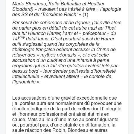
Marie Blondeau, Katia Buffetrille et Heather
Stoddard) » n’avaient pas hésité à faire « l’apologie
des SS et du ‘Troisième Reich’ ».
(1)
Par souci de cohérence et de rigueur, j’ai évité alors
de parler plus en détail de cet autre nazi au Tibet
que fut Heinrich Harrer, l’ami et « précepteur » du
ème
14
dalaï-lama. C’est pourtant aussi de Harrer
qu’il s’agissait quand les coryphées de la
tibétologie française osèrent accuser la Chine de
relayer des « mythes néonazis », et c’est cette
accusation d’un culot et d’une infamie à peine
croyables qui m’a fait dire qu’elles avaient jeté par-
dessus bord « leur dernier petit reste d’honnêteté
intellectuelle » et avaient atteint « le comble de
l’ignominie ».
Les accusations d’une gravité exceptionnelle que
j’ai portées auraient normalement dû provoquer une
réaction indignée de la part de celles dont l’intégrité
et l’honneur professionnel ont ainsi été mis en
cause. Mais au lieu d’une mise au point fulgurante
ou, pourquoi pas, d’une plainte en diffamation, la
seule réaction des Robin, Blondeau et autres