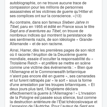
autobiographie, on ne trouve aucune trace de
compassion pour les millions de personnes
assassinées et les victimes de guerre qu’Hitler et
ses complices ont sur la conscience. »(13)
Au contraire, dans son fameux
Sieben Jahre in
Tibet
, paru en 1955 et édité en France sous le titre
Sept ans d’aventures au Tibet
, on trouve de
nombreux indices qui montrent la persistance de
ses sentiments nazis, de son idéologie « Grande-
Allemande » et de son racisme.
Ainsi, Harrer, dès les premières pages de son récit
où il raconte l’éruption de la Deuxième guerre
mondiale, essaie d’occulter la responsabilité du «
Troisième Reich » et préfère se mettre en scène
comme une victime des événements : « Bien que
l'Allemagne et le Commonwealth britannique
n’aient pas encore été en guerre », ses camarades
et lui furent rattrapés par « le sort » sous la forme
d'une arrestation par les troupes britanniques. « Et
deux jours plus tard, l'Angleterre déclara
effectivement la guerre à l'Allemagne ! » L'invasion
de la Pologne est passée sous silence, tout comme
la destruction antérieure de l’État tchécoslovaque et
l’annexion de l’Autriche. Pour l’auteur de
Sept ans