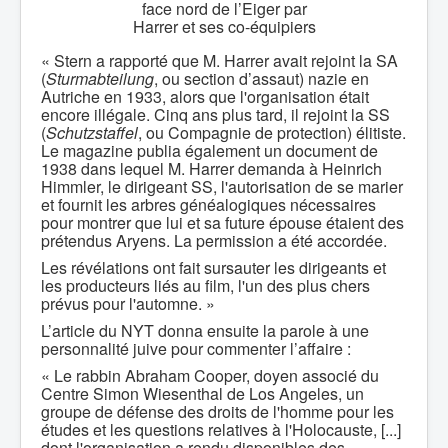
face nord de l’Eiger par
Harrer et ses co-équipiers
« Stern a rapporté que M. Harrer avait rejoint la SA
(
Sturmabteilung
, ou section d’assaut) nazie en
Autriche en 1933, alors que l'organisation était
encore illégale. Cinq ans plus tard, il rejoint la SS
(
Schutzstaffel
, ou Compagnie de protection) élitiste.
Le magazine publia également un document de
1938 dans lequel M. Harrer demanda à Heinrich
Himmler, le dirigeant SS, l'autorisation de se marier
et fournit les arbres généalogiques nécessaires
pour montrer que lui et sa future épouse étaient des
prétendus Aryens. La permission a été accordée.
Les révélations ont fait sursauter les dirigeants et
les producteurs liés au film, l'un des plus chers
prévus pour l'automne. »
L’article du NYT donna ensuite la parole à une
personnalité juive pour commenter l’affaire :
« Le rabbin Abraham Cooper, doyen associé du
Centre Simon Wiesenthal de Los Angeles, un
groupe de défense des droits de l'homme pour les
études et les questions relatives à l'Holocauste, [...]
dont l'organisation a rendu disponibles des