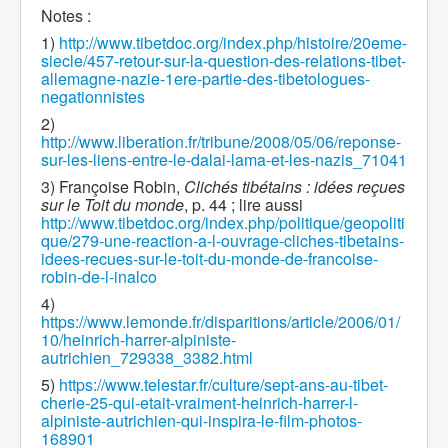
Notes :
1)
http://www.tibetdoc.org/index.php/histoire/20eme-
siecle/457-retour-sur-la-question-des-relations-tibet-
allemagne-nazie-1ere-partie-des-tibetologues-
negationnistes
2)
http://www.liberation.fr/tribune/2008/05/06/reponse-
sur-les-liens-entre-le-dalai-lama-et-les-nazis_71041
3) Françoise Robin,
Clichés tibétains : idées reçues
sur le Toit du monde
, p. 44 ; lire aussi
http://www.tibetdoc.org/index.php/politique/geopoliti
que/279-une-reaction-a-l-ouvrage-cliches-tibetains-
idees-recues-sur-le-toit-du-monde-de-francoise-
robin-de-l-inalco
4)
https://www.lemonde.fr/disparitions/article/2006/01/
10/heinrich-harrer-alpiniste-
autrichien_729338_3382.html
5)
https://www.telestar.fr/culture/sept-ans-au-tibet-
cherie-25-qui-etait-vraiment-heinrich-harrer-l-
alpiniste-autrichien-qui-inspira-le-film-photos-
168901