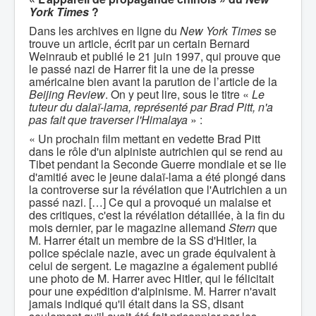
York Times
?
Dans les archives en ligne du
New York Times
se
trouve un article, écrit par un certain Bernard
Weinraub et publié le 21 juin 1997, qui prouve que
le passé nazi de Harrer fit la une de la presse
américaine bien avant la parution de l’article de la
Beijing Review
. On y peut lire, sous le titre «
Le
tuteur du dalaï-lama, représenté par Brad Pitt, n'a
pas fait que traverser l'Himalaya
» :
« Un prochain film mettant en vedette Brad Pitt
dans le rôle d'un alpiniste autrichien qui se rend au
Tibet pendant la Seconde Guerre mondiale et se lie
d'amitié avec le jeune dalaï-lama a été plongé dans
la controverse sur la révélation que l'Autrichien a un
passé nazi. […] Ce qui a provoqué un malaise et
des critiques, c'est la révélation détaillée, à la fin du
mois dernier, par le magazine allemand
Stern
que
M. Harrer était un membre de la SS d'Hitler, la
police spéciale nazie, avec un grade équivalent à
celui de sergent. Le magazine a également publié
une photo de M. Harrer avec Hitler, qui le félicitait
pour une expédition d'alpinisme. M. Harrer n'avait
jamais indiqué qu'il était dans la SS, disant