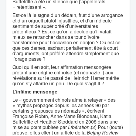
Buffetrille a été un silence que j’appellerais
« retentissant ».
Est-ce là le signe d’un dédain, fruit d’une arrogance
et d’un orgueil plutôt injustifiés, et d’un ridicule
sentiment de supériorité d’universitaires
prétentieux ? Est-ce qu’on a décidé qu’il valait
mieux se retrancher dans sa tour d’ivoire
transformée pour l’occasion en donjon ? Ou est-ce
que ces dames, sachant parfaitement être à court
d’arguments, ont préféré attendre simplement que
l’orage passe ?
Quoi qu’il en soit, leur affirmation mensongère
prêtant une origine chinoise (et néonazie !) aux
révélations sur le passé de Heinrich Harrer mérite
qu’on s’y attarde un peu. De quoi s’agit-il ?
L’infâme mensonge
Le « gouvernement chinois aime à relayer » des
« mythes propagés depuis les années 90 par
certains groupuscules néonazis », écrivent
Françoise Robin, Anne-Marie Blondeau, Katia
Buffetrille et Heather Stoddard en 2008 dans une
mise au point publiée par
Libération
.(2) Pour (toute)
preuve, elles citent un article de la
Beijng Review