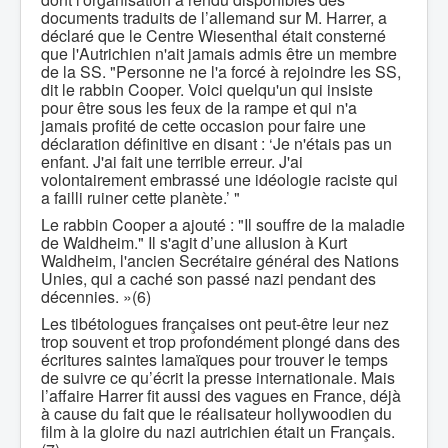
documents traduits de l’allemand sur M. Harrer, a
déclaré que le Centre Wiesenthal était consterné
que l'Autrichien n'ait jamais admis être un membre
de la SS. "Personne ne l'a forcé à rejoindre les SS,
dit le rabbin Cooper. Voici quelqu'un qui insiste
pour être sous les feux de la rampe et qui n'a
jamais profité de cette occasion pour faire une
déclaration définitive en disant : ‘Je n'étais pas un
enfant. J'ai fait une terrible erreur. J'ai
volontairement embrassé une idéologie raciste qui
a failli ruiner cette planète.’ "
Le rabbin Cooper a ajouté : "Il souffre de la maladie
de Waldheim." Il s'agit d’une allusion à Kurt
Waldheim, l'ancien Secrétaire général des Nations
Unies, qui a caché son passé nazi pendant des
décennies. »(6)
Les tibétologues françaises ont peut-être leur nez
trop souvent et trop profondément plongé dans des
écritures saintes lamaïques pour trouver le temps
de suivre ce qu’écrit la presse internationale. Mais
l’affaire Harrer fit aussi des vagues en France, déjà
à cause du fait que le réalisateur hollywoodien du
film à la gloire du nazi autrichien était un Français.