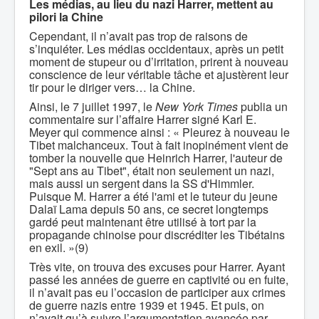
Les médias, au lieu du nazi Harrer, mettent au
pilori la Chine
Cependant, il n’avait pas trop de raisons de
s’inquiéter. Les médias occidentaux, après un petit
moment de stupeur ou d’irritation, prirent à nouveau
conscience de leur véritable tâche et ajustèrent leur
tir pour le diriger vers… la Chine.
Ainsi, le 7 juillet 1997, le
New York Times
publia un
commentaire sur l’affaire Harrer signé Karl E.
Meyer qui commence ainsi : « Pleurez à nouveau le
Tibet malchanceux. Tout à fait inopinément vient de
tomber la nouvelle que Heinrich Harrer, l'auteur de
"Sept ans au Tibet", était non seulement un nazi,
mais aussi un sergent dans la SS d'Himmler.
Puisque M. Harrer a été l'ami et le tuteur du jeune
Dalaï Lama depuis 50 ans, ce secret longtemps
gardé peut maintenant être utilisé à tort par la
propagande chinoise pour discréditer les Tibétains
en exil. »(9)
Très vite, on trouva des excuses pour Harrer. Ayant
passé les années de guerre en captivité ou en fuite,
il n’avait pas eu l’occasion de participer aux crimes
de guerre nazis entre 1939 et 1945. Et puis, on
n’avait qu’à suivre l’argumentation avancée par