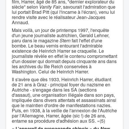
film, Harrer, âgé de 85 ans, "dernier explorateur du
siècle" selon
Vanity Fair
, savourait l'admiration que
lui portait Brad Pitt (qui l'incarne à l'écran), venu lui
rendre visite avec le réalisateur Jean-Jacques
Annaud.
Mais voilà, un jour de printemps 1997, l'enquête
d'un jeune journaliste autrichien, Gerald Lehner,
paru dans le magazine
Stern
fait l'effet d'une
bombe. Le beau vernis entourant l'admirable
existence de Heinrich Harrer se craquelle. Le
journaliste révèle en effet le contenu compromettant
d'un dossier qui dormait depuis cinquante ans dans
les archives du IIIe Reich conservées à
Washington. Celui de Heinrich Harrer.
Il s'avère que dès 1933, Heinrich Harrer, étudiant
de 21 ans à Graz - principal foyer du nazisme en
Autriche - s'engage dans les SA (sections
d'assaut), une organisation illégale dans son pays,
impliquée dans divers attentats et assassinats ainsi
que le maintien d'ordre de manifestations nazies.
Puis, en 1938, à la veille de l'annexion de l'Autriche
par l'Allemagne, Harrer, âgée (sic !) de 26 ans,
entame sa procédure d'adhésion aux SS. »(5)
« L’appareil de propagande chinois » du
New