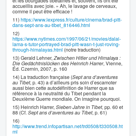
et les bourgades tibétaines et, souvent, ils ont été
accueillis avec joie. » Ah, le lavage de cerveaux,
comme il peut être efficace !
11)
https://www.lexpress.fr/culture/cinema/brad-pitt-
dans-sept-ans-au-tibet_816446.html
12)
https://www.nytimes.com/1997/06/21/movies/dalai-
lama-s-tutor-portrayed-brad-pitt-wasn-t-just-roving-
through-himalayas.html
(notre traduction)
13) Gerald Lehner,
Zwischen Hitler und Himalaya :
Die Gedächtnislücken des Heinrich Harrer
, Vienne,
Éd. Czernin, 2007, p. 160
14) La traduction française (
Sept ans d’aventures
au Tibet
, p. 43) a d’ailleurs pris soin d’escamoter
aussi bien cette autodéfinition de Harrer que sa
référence à la neutralité du Tibet pendant la
Deuxième Guerre mondiale. On imagine pourquoi.
15) Heinrich Harrer,
Sieben Jahre in Tibet
, pp. 60 et
88 (Cf.
Sept ans d’aventures au Tibet
, p. 61)
16)
http://www.trend.infopartisan.net/trd0508/t330508.ht
ml