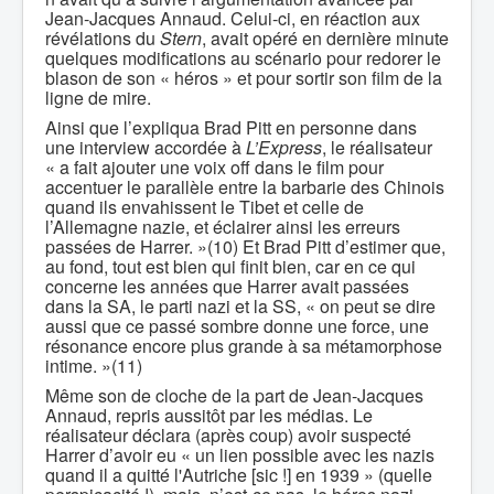
Jean-Jacques Annaud. Celui-ci, en réaction aux
révélations du
Stern
, avait opéré en dernière minute
quelques modifications au scénario pour redorer le
blason de son « héros » et pour sortir son film de la
ligne de mire.
Ainsi que l’expliqua Brad Pitt en personne dans
une interview accordée à
L’Express
, le réalisateur
« a fait ajouter une voix off dans le film pour
accentuer le parallèle entre la barbarie des Chinois
quand ils envahissent le Tibet et celle de
l’Allemagne nazie, et éclairer ainsi les erreurs
passées de Harrer. »(10) Et Brad Pitt d’estimer que,
au fond, tout est bien qui finit bien, car en ce qui
concerne les années que Harrer avait passées
dans la SA, le parti nazi et la SS, « on peut se dire
aussi que ce passé sombre donne une force, une
résonance encore plus grande à sa métamorphose
intime. »(11)
Même son de cloche de la part de Jean-Jacques
Annaud, repris aussitôt par les médias. Le
réalisateur déclara (après coup) avoir suspecté
Harrer d’avoir eu « un lien possible avec les nazis
quand il a quitté l'Autriche [sic !] en 1939 » (quelle