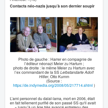
Contacts néo-nazis jusqu’à son dernier soupir
Photo de gauche : Harrer en compagnie de
l’éditeur néonazi Meier zu Hartum ;
photo de droite : le même Meier zu Hartum avec
l’ex commandant de la SS
Leibstandarte Adolf
Hitler
, Otto Kumm
(Source :
https://de.indymedia.org/2008/05/217714.shtml
)
L’ami personnel du dalaï-lama, mort en 2006, était
en fait tellement purifié de son passé SS qu'il avait
… « jusqu’à un âge très avancé entretenu des