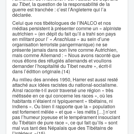
au Tibet
, la question de la responsabilité de la
guerre est tranchée : c’est l’Angleterre qui l’a
déclarée.
Celui que nos tibétologues de l’INALCO et nos
médias persistent à présenter comme un « alpiniste
autrichien » (en dépit du fait qu’il a trahi son pays
en militant pour l’ «
Anschluss
» au sein d’une
organisation terroriste pangermanique) ne se
présente jamais dans son livre comme Autrichien,
mais comme Allemand : « Nous avons raconté que
nous étions des réfugiés allemands et voulions
demander l’hospitalité du Tibet neutre », écrit-il
dans l’édition originale.(14)
Au milieu des années 1950, Harrer est aussi resté
attaché aux idées racistes du national-socialisme.
Ainsi raconte-t-il avoir traversé une région « très
métissée en ce qui concerne les races », où les
habitants n’étaient ni typiquement « tibétains, ni
indiens ». Ou bien il rapporte que la « population
est fortement mêlée » et que « les métis […] n’ont
pas l’humeur joyeuse et le tempérament insouciant
du Tibétain de pure race », ce qui fait qu’ils « sont
mal vus tant des Népalais que des Tibétains de
l’intérieur. »(15)