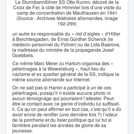
Le Sturmbannführer SS Otto Kumm, décoré de la
Croix de Fer, à côté de Himmler lors d’une visite du
camp de concentration de Mauthausen en 1941
(Source : Archives fédérales allemandes, image
192-299)
un autre ex-responsable du « nid d’aigles » d’Hitler
à Berchtesgaden, de Ernst Günther Schenck (le
médecin personnel du
Führer
) ou de Lida Baarova,
la maîtresse du ministre de la propagande Josef
Goebbels.
Ce même Marc Meier zu Hartum organisa des «
pèlerinages à la Wewelsburg », haut lieu du
nazisme et ex quartier général de la SS, indique la
même source allemande sur Internet.
On ne sait pas si Harrer a participé à un de ces
pèlerinages, puisqu’il n’existe aucune photo ni
aucun témoignage qui pourraient l’attester. Peut-
être le contact avec ce genre d’individu lui suffisait-
il. Ce qu’on peut affirmer en tout cas, c’est qu’il a dû
avoir envie de renifler (une dernière fois ?) l’odeur
de la porcherie et du lisier politique qui lui fut si
familière pendant les années de gloire de sa
jeunesse.