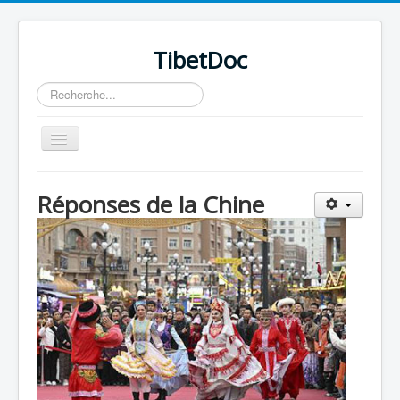
TibetDoc
Rechercher
Basculer
la
navigation
Réponses de la Chine
≡