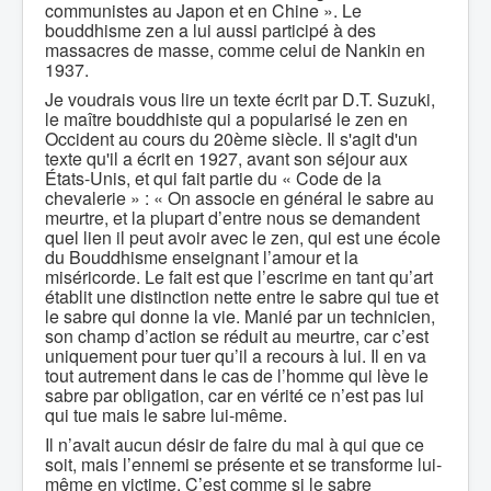
communistes au Japon et en Chine ». Le
bouddhisme zen a lui aussi participé à des
massacres de masse, comme celui de Nankin en
1937.
Je voudrais vous lire un texte écrit par D.T. Suzuki,
le maître bouddhiste qui a popularisé le zen en
Occident au cours du 20ème siècle. Il s'agit d'un
texte qu'il a écrit en 1927, avant son séjour aux
États-Unis, et qui fait partie du « Code de la
chevalerie » : « On associe en général le sabre au
meurtre, et la plupart d’entre nous se demandent
quel lien il peut avoir avec le zen, qui est une école
du Bouddhisme enseignant l’amour et la
miséricorde. Le fait est que l’escrime en tant qu’art
établit une distinction nette entre le sabre qui tue et
le sabre qui donne la vie. Manié par un technicien,
son champ d’action se réduit au meurtre, car c’est
uniquement pour tuer qu’il a recours à lui. Il en va
tout autrement dans le cas de l’homme qui lève le
sabre par obligation, car en vérité ce n’est pas lui
qui tue mais le sabre lui-même.
Il n’avait aucun désir de faire du mal à qui que ce
soit, mais l’ennemi se présente et se transforme lui-
même en victime. C’est comme si le sabre