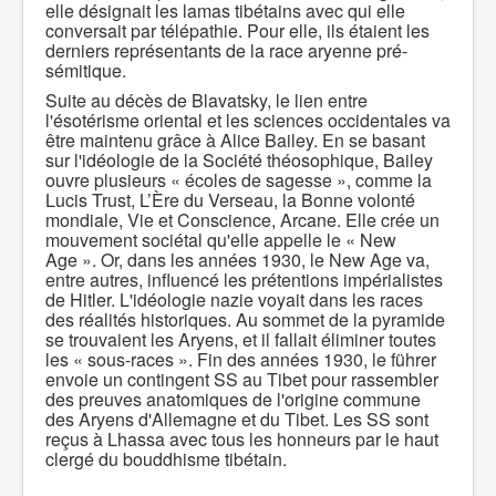
elle désignait les lamas tibétains avec qui elle
conversait par télépathie. Pour elle, ils étaient les
derniers représentants de la race aryenne pré-
sémitique.
Suite au décès de Blavatsky, le lien entre
l'ésotérisme oriental et les sciences occidentales va
être maintenu grâce à Alice Bailey. En se basant
sur l'idéologie de la Société théosophique, Bailey
ouvre plusieurs « écoles de sagesse », comme la
Lucis Trust, L’Ère du Verseau, la Bonne volonté
mondiale, Vie et Conscience, Arcane. Elle crée un
mouvement sociétal qu'elle appelle le « New
Age ». Or, dans les années 1930, le New Age va,
entre autres, influencé les prétentions impérialistes
de Hitler. L'idéologie nazie voyait dans les races
des réalités historiques. Au sommet de la pyramide
se trouvaient les Aryens, et il fallait éliminer toutes
les « sous-races ». Fin des années 1930, le führer
envoie un contingent SS au Tibet pour rassembler
des preuves anatomiques de l'origine commune
des Aryens d'Allemagne et du Tibet. Les SS sont
reçus à Lhassa avec tous les honneurs par le haut
clergé du bouddhisme tibétain.