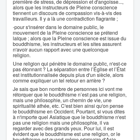
première de stress, de dépression et d'angoisse...,
alors que les instructeurs de Pleine conscience
tiennent un discours de compassion vis-à-vis des
travailleurs. Il y a là une contradiction flagrante ;
-pour s'insérer dans le domaine public, le
mouvement de la Pleine conscience se prétend
laïque ; alors que la Pleine conscience est issue du
bouddhisme, les instructeurs et les sites assurent
n'avoir aucun rapport avec une quelconque
religion.
Une religion qui pénètre le domaine public, n'est-ce
pas étonnant ? La séparation entre l’Église et l’État
est institutionnalisée depuis plus d'un siècle, alors
comme expliquer un tel retour en arrière ?
Je sais que bon nombre de personnes ici vont me
rétorquer que le bouddhisme n’est pas une religion,
mais une philosophie, un chemin de vie, une
spiritualité athée, etc. C'est bien ainsi qu'on pense
le bouddhisme en Occident. Pourtant, si vous dites
à n'importe quel Asiatique que le bouddhisme n'est
pas une religion mais une philosophie, il va
regarder avec des grands yeux. Pour lui, il est
évident que le bouddhisme est une religion, or le
bouddhisme est quand-même originaire d'Asie.