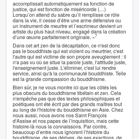
accomplissait automatiquement sa fonction de
justice, qui est fonction de miséricorde (…)
Lorsqu’on attend du sabre qu’il remplisse ce rôle
dans la vie, il cesse d’être une arme défensive ou
un instrument de meurtre et l’escrimeur devient un
artiste du plus haut niveau, engagé dans la création
7
d’une œuvre parfaitement originale. »
Dans cet art zen de la décapitation, ce n'est donc
pas le bouddhiste qui est violent ou meurtrier, c'est
l'autre qui est victime de son propre aveuglement : il
n'a pas vu où se situe la parole juste, l'attitude juste,
l'enseignement juste. L'éliminer, c'est lui rendre
service, ainsi qu'à la communauté bouddhiste. Telle
est la grande compassion du bouddhisme.
Bien sûr, je ne vous montre ici que les côtés les
plus obscurs du bouddhisme tibétain et zen. Cela
n'empêche pas que des textes philosophiques et
poétiques ont été écrit par des grands maîtres tout
au long de l'histoire du bouddhisme en Asie. Chez
nous aussi, nous avons nos Saint François
d'Assise et nos papes de l’inquisition, mais cette
histoire-là nous la connaissons. Par contre,
beaucoup d’entre nous ignorent l’histoire du
bouddhisme, de ses dérives, de ses exactions, de