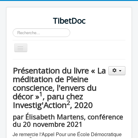
TibetDoc
Rechercher
Basculer
la
navigation
Présentation du livre « La
méditation de Pleine
conscience, l'envers du
≡
1
décor »
, paru chez
2
Investig'Action
, 2020
par Élisabeth Martens, conférence
du 20 novembre 2021
Je remercie l'Appel Pour une École Démocratique