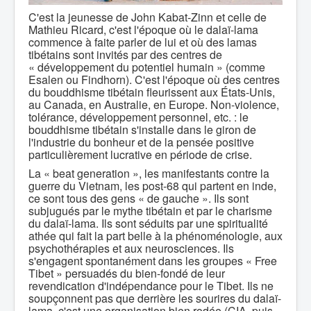
C'est la jeunesse de John Kabat-Zinn et celle de
Mathieu Ricard, c'est l'époque où le dalaï-lama
commence à faite parler de lui et où des lamas
tibétains sont invités par des centres de
« développement du potentiel humain » (comme
Esalen ou Findhorn). C'est l'époque où des centres
du bouddhisme tibétain fleurissent aux États-Unis,
au Canada, en Australie, en Europe. Non-violence,
tolérance, développement personnel, etc. : le
bouddhisme tibétain s'installe dans le giron de
l'industrie du bonheur et de la pensée positive
particulièrement lucrative en période de crise.
La « beat generation », les manifestants contre la
guerre du Vietnam, les post-68 qui partent en inde,
ce sont tous des gens « de gauche ». Ils sont
subjugués par le mythe tibétain et par le charisme
du dalaï-lama. Ils sont séduits par une spiritualité
athée qui fait la part belle à la phénoménologie, aux
psychothérapies et aux neurosciences. Ils
s'engagent spontanément dans les groupes « Free
Tibet » persuadés du bien-fondé de leur
revendication d'indépendance pour le Tibet. Ils ne
soupçonnent pas que derrière les sourires du dalaï-
lama, c'est une organisation bien rodée (CIA, puis