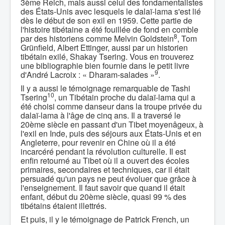
3ème Reich, mais aussi celui des fondamentalistes
des États-Unis avec lesquels le dalaï-lama s'est lié
dès le début de son exil en 1959. Cette partie de
l'histoire tibétaine a été fouillée de fond en comble
8
par des historiens comme Melvin Goldstein
, Tom
Grünfield, Albert Ettinger, aussi par un historien
tibétain exilé, Shakay Tsering. Vous en trouverez
une bibliographie bien fournie dans le petit livre
9
d'André Lacroix : « Dharam-salades »
.
Il y a aussi le témoignage remarquable de Tashi
10
Tsering
, un Tibétain proche du dalaï-lama qui a
été choisi comme danseur dans la troupe privée du
dalaï-lama à l'âge de cinq ans. Il a traversé le
20ème siècle en passant d'un Tibet moyenâgeux, à
l'exil en Inde, puis des séjours aux États-Unis et en
Angleterre, pour revenir en Chine où il a été
incarcéré pendant la révolution culturelle. Il est
enfin retourné au Tibet où il a ouvert des écoles
primaires, secondaires et techniques, car il était
persuadé qu'un pays ne peut évoluer que grâce à
l'enseignement. Il faut savoir que quand il était
enfant, début du 20ème siècle, quasi 99 % des
tibétains étaient illettrés.
Et puis, il y le témoignage de Patrick French, un