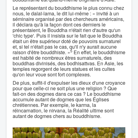
Le représentant du bouddhisme le plus connu chez
nous, le dalaï-lama, le dit lui-même : « invité à un
séminaire organisé par des chercheurs américains,
il déclara qu'à la façon dont ces derniers le
présentaient, le Bouddha n'était rien d'autre qu'un
'chic type'. Puis il insista sur le fait que le Bouddha
était un être supérieur doté de pouvoirs surnaturel
et, si tel n'était pas le cas, qu'il n'y aurait aucune
5
raison d'être bouddhiste. »
En effet, le bouddhisme
est habité de nombreux êtres surnaturels, des
bouddhas divinisés, des bodhisattvas. En Asie, les
temples regorgent de leurs statues et les cultes
qu'on leur voue sont fort complexes.
De plus, suffit-il d'expulser les dieux d'une croyance
pour que celle-ci ne soit plus une religion ? Que
fait-on des dogmes dans ce cas ? Le bouddhisme
accumule autant de dogmes que les Églises
chrétiennes. Par exemple, le karma, la
réincarnation, le nirvana, la Réalité ultime sont
autant de dogmes chers au bouddhisme.