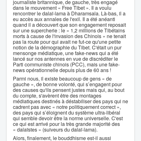
journaliste britannique, de gauche, très engagé
dans le mouvement « Free Tibet ». Il a voulu
rencontrer le dalaï-lama à Dharamsala. Là-bas, il a
eu accès aux annales de l'exil. Il a été anéanti
quand il a découvert que son engagement reposait
sur une supercherie : le « 1,2 millions de Tibétains
morts à cause de l'invasion des Chinois » ne tenait
pas la route pour qui avait ne fut-ce qu'une petite
notion de la démographie du Tibet. C'était un pur
mensonge médiatique, une fake-news qui a été
lancé sur nos antennes en vue de discréditer le
Parti communiste chinois (PCC), mais une fake-
news opérationnelle depuis plus de 60 ans !
Parmi nous, il existe beaucoup de gens « de
gauche », de bonne volonté, qui s’engagent pour
des causes qu'ils pensent justes mais qui, au bout
du compte, s'avèrent être des montages
médiatiques destinés à déstabiliser des pays qui ne
cadrent pas avec « notre politiquement correct »,
des pays qui s’éloignent du système ultra-libéral
qui semble devoir être la norme universelle. C'est
ce qui est arrivé pour la très grande majorité des
« dalaïstes » (suiveurs du dalaï-lama).
Alors, finalement, le bouddhisme est-il aussi