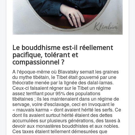
Le bouddhisme est-il réellement
pacifique, tolérant et
compassionnel ?
A l'époque-même où Blavatsky semait les graines
du mythe tibétain, le Tibet était gouverné par une
théocratie menée par la lignée des dalaï-lamas.
Ceux-ci faisaient régner sur le Tibet un régime
assez terrifiant pour 95% des populations
tibétaines ; ils les maintenaient dans un régime de
servage, voire d'esclavage, ceci en invoquant le
« mauvais karma » dont avaient hérité les serfs. Ce
dont ils avaient surtout hérité étaient des dettes
accumulées sur plusieurs générations, des taxes à
devoir aux monastères bouddhistes et aux nobles.
Ces taxes étaient tellement démesurées que