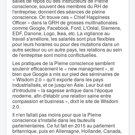
salles de repos où des instructeurs de Pleine
conscience, souvent des membres du RH de
l'entreprise, donnent des séances de pleine
conscience. On trouve ces « Chief Happiness
Officer » dans la GRH de grosses multinationales
comme Google, Facebook, Ford, L'Oréal, Siemens,
EDF, Danone, Logo, Ikea, etc. La vigilance au
travail s'améliore, les salariés sont plus flexibles
pour leurs horaires ou pour des mutations dans un
autre secteur ou un autre pays, les relations au sein
de l'entreprise sont moins conflictuelles.
Les pratiques de la Pleine conscience semblent
soutenir efficacement le « new managment », si
bien que Google a mis sur pied des séminaires de
« Wisdom 2.0 » qu'il exporte dans les pays
industrialisés, et ce jusqu'en Asie. Leur but est
d'introduire « la sagesse antique dans l'époque
moderne, afin d'établir une relation saine entre
compassion et business », dixit le site de Wisdom
2.0.
Il n'en fallait pas moins pour que la Pleine
conscience s'installe dans les fauteuils
parlementaires. Ce fut fait en 2015 au parlement
britannique, puis en Allemagne, Hollande, Canada,