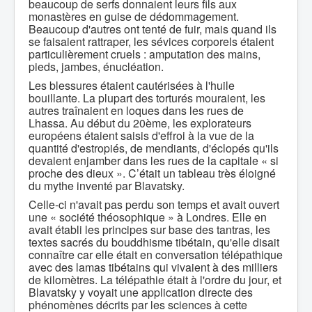
beaucoup de serfs donnaient leurs fils aux
monastères en guise de dédommagement.
Beaucoup d'autres ont tenté de fuir, mais quand ils
se faisaient rattraper, les sévices corporels étaient
particulièrement cruels : amputation des mains,
pieds, jambes, énucléation.
Les blessures étaient cautérisées à l'huile
bouillante. La plupart des torturés mouraient, les
autres traînaient en loques dans les rues de
Lhassa. Au début du 20ème, les explorateurs
européens étaient saisis d'effroi à la vue de la
quantité d'estropiés, de mendiants, d'éclopés qu'ils
devaient enjamber dans les rues de la capitale « si
proche des dieux ». C’était un tableau très éloigné
du mythe inventé par Blavatsky.
Celle-ci n'avait pas perdu son temps et avait ouvert
une « société théosophique » à Londres. Elle en
avait établi les principes sur base des tantras, les
textes sacrés du bouddhisme tibétain, qu'elle disait
connaître car elle était en conversation télépathique
avec des lamas tibétains qui vivaient à des milliers
de kilomètres. La télépathie était à l'ordre du jour, et
Blavatsky y voyait une application directe des
phénomènes décrits par les sciences à cette