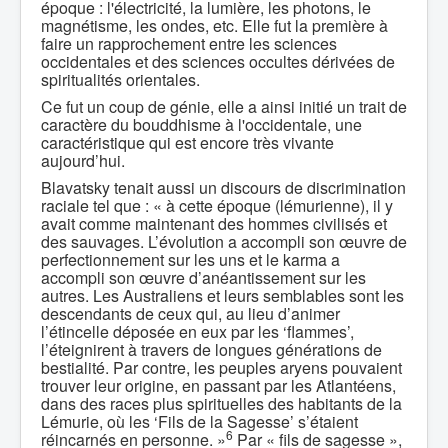
époque : l'électricité, la lumière, les photons, le
magnétisme, les ondes, etc. Elle fut la première à
faire un rapprochement entre les sciences
occidentales et des sciences occultes dérivées de
spiritualités orientales.
Ce fut un coup de génie, elle a ainsi initié un trait de
caractère du bouddhisme à l'occidentale, une
caractéristique qui est encore très vivante
aujourd’hui.
Blavatsky tenait aussi un discours de discrimination
raciale tel que : « à cette époque (lémurienne), il y
avait comme maintenant des hommes civilisés et
des sauvages. L’évolution a accompli son œuvre de
perfectionnement sur les uns et le karma a
accompli son œuvre d’anéantissement sur les
autres. Les Australiens et leurs semblables sont les
descendants de ceux qui, au lieu d’animer
l’étincelle déposée en eux par les ‘ﬂammes’,
l’éteignirent à travers de longues générations de
bestialité. Par contre, les peuples aryens pouvaient
trouver leur origine, en passant par les Atlantéens,
dans des races plus spirituelles des habitants de la
Lémurie, où les ‘Fils de la Sagesse’ s’étaient
6
réincarnés en personne. »
Par « fils de sagesse »,