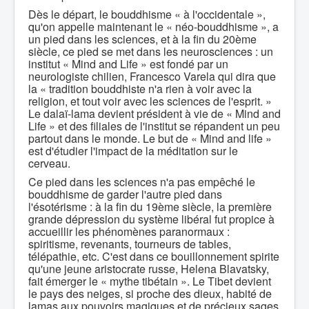
Dès le départ, le bouddhisme « à l'occidentale »,
qu'on appelle maintenant le « néo-bouddhisme », a
un pied dans les sciences, et à la fin du 20ème
siècle, ce pied se met dans les neurosciences : un
institut « Mind and Life » est fondé par un
neurologiste chilien, Francesco Varela qui dira que
la « tradition bouddhiste n'a rien à voir avec la
religion, et tout voir avec les sciences de l'esprit. »
Le dalaï-lama devient président à vie de « Mind and
Life » et des filiales de l'institut se répandent un peu
partout dans le monde. Le but de « Mind and life »
est d'étudier l'impact de la méditation sur le
cerveau.
Ce pied dans les sciences n'a pas empêché le
bouddhisme de garder l'autre pied dans
l'ésotérisme : à la fin du 19ème siècle, la première
grande dépression du système libéral fut propice à
accueillir les phénomènes paranormaux :
spiritisme, revenants, tourneurs de tables,
télépathie, etc. C'est dans ce bouillonnement spirite
qu'une jeune aristocrate russe, Helena Blavatsky,
fait émerger le « mythe tibétain ». Le Tibet devient
le pays des neiges, si proche des dieux, habité de
lamas aux pouvoirs magiques et de précieux sages