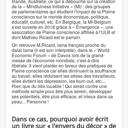
Irlande, Australie, ce qui a débouché sur la création
de la « Mindfulness Initiative » (MI) : des groupes
de parlementaires qui étudient l'impact de la Pleine
conscience sur le monde économique, politique,
éducatif, culturel, etc. En Belgique, la MI-Belgium
s'est ouverte en 2018 grâce à « Émergence », une
association de Pleine conscience affiliée à l'ULB et
dont Mathieu Ricard est le parrain.
On retrouve M.Ricard, lama français proche du
dalaï-lama (il est son interprète), dans le « World
Economic Forum » de Davos lors de la grand-
messe de l'économie mondiale, c'est-à-dire
libérale. Il vient plaider en faveur des pratiques de
Pleine conscience car elles diminuent la souffrance
au travail, elles réduisent les stress des travailleurs,
elles évitent les dépression, les burn-out, etc....
Rien que du très louable ! Qui serait contre une
méthode simple pour être plus serein, développer
ses potentiels, être plus efficace, et mieux dans sa
peau... Personne !
Dans ce cas, pourquoi avoir écrit
un livre sur « l'envers du décor » de