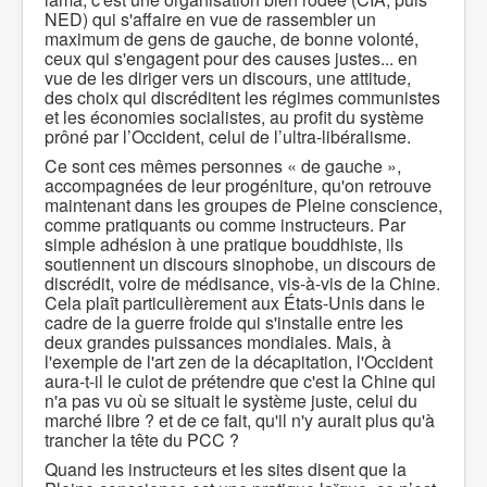
NED) qui s'affaire en vue de rassembler un
maximum de gens de gauche, de bonne volonté,
ceux qui s'engagent pour des causes justes... en
vue de les diriger vers un discours, une attitude,
des choix qui discréditent les régimes communistes
et les économies socialistes, au profit du système
prôné par l’Occident, celui de l’ultra-libéralisme.
Ce sont ces mêmes personnes « de gauche »,
accompagnées de leur progéniture, qu'on retrouve
maintenant dans les groupes de Pleine conscience,
comme pratiquants ou comme instructeurs. Par
simple adhésion à une pratique bouddhiste, ils
soutiennent un discours sinophobe, un discours de
discrédit, voire de médisance, vis-à-vis de la Chine.
Cela plaît particulièrement aux États-Unis dans le
cadre de la guerre froide qui s'installe entre les
deux grandes puissances mondiales. Mais, à
l'exemple de l'art zen de la décapitation, l'Occident
aura-t-il le culot de prétendre que c'est la Chine qui
n'a pas vu où se situait le système juste, celui du
marché libre ? et de ce fait, qu'il n'y aurait plus qu'à
trancher la tête du PCC ?
Quand les instructeurs et les sites disent que la