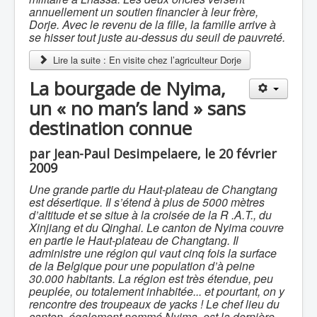
annuellement un soutien financier à leur frère,
Dorje. Avec le revenu de la fille, la famille arrive à
se hisser tout juste au-dessus du seuil de pauvreté.
Lire la suite : En visite chez l’agriculteur Dorje
La bourgade de Nyima,
un « no man’s land » sans
destination connue
par Jean-Paul Desimpelaere, le 20 février
2009
Une grande partie du Haut-plateau de Changtang
est désertique. Il s’étend à plus de 5000 mètres
d’altitude et se situe à la croisée de la R .A.T., du
Xinjiang et du Qinghai. Le canton de Nyima couvre
en partie le Haut-plateau de Changtang. Il
administre une région qui vaut cinq fois la surface
de la Belgique pour une population d’à peine
30.000 habitants. La région est très étendue, peu
peuplée, ou totalement inhabitée... et pourtant, on y
rencontre des troupeaux de yacks ! Le chef lieu du
canton, également nommé Nyima, est la dernière