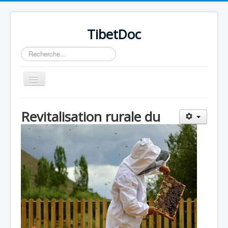
TibetDoc
Rechercher
Basculer
la
navigation
Revitalisation rurale du
≡