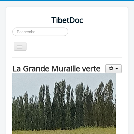
TibetDoc
Rechercher
Basculer
la
navigation
La Grande Muraille verte
≡