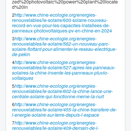
zed%20photovoltaic%20power%20plant%20locate
d%20in
2
http://www.chine-ecologie.org/energies-
renouvelables/le-solaire/600-solaire-nouveau-
record-en-vue-pour-les-capacites-installees-de-
panneaux-photovoltaiques-pv-en-chine-en-2024
3
http://www.chine-ecologie.org/energies-
renouvelables/le-solaire/562-un-nouveau-parc-
solaire-flottant-pour-alimenter-le-reseau-electrique-
de-pekin
4
http://www.chine-ecologie.org/energies-
renouvelables/le-solaire/527-apres-les-panneaux-
solaires-la-chine-invente-les-panneaux-pluvio-
voltaiques
5
http://www.chine-ecologie.org/energies-
renouvelables/le-solaire/602-la-chine-lance-une-
centrale-solaire-qui-fonctionne-meme-la-nuit
6
http://www.chine-ecologie.org/energies-
renouvelables/le-solaire/455-la-chine-transfere-de-
l-energie-solaire-sur-terre-depuis-l-espace
7
http://www.chine-ecologie.org/energies-
renouvelables/le-solaire/409-demain-
de-l-