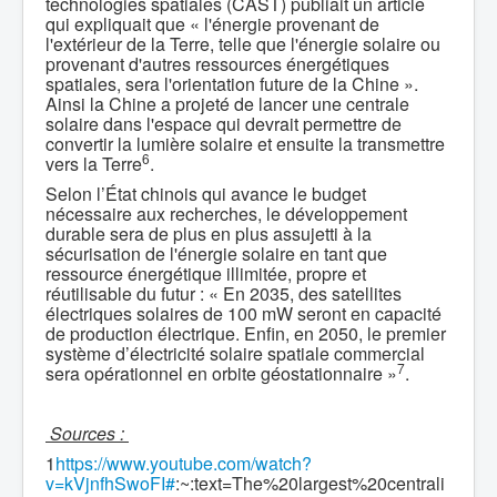
technologies spatiales (CAST) publiait un article
qui expliquait que « l'énergie provenant de
l'extérieur de la Terre, telle que l'énergie solaire ou
provenant d'autres ressources énergétiques
spatiales, sera l'orientation future de la Chine ».
Ainsi la Chine a projeté de lancer une centrale
solaire dans l'espace qui devrait permettre de
convertir la lumière solaire et ensuite la transmettre
6
vers la Terre
.
Selon l’État chinois qui avance le budget
nécessaire aux recherches, le développement
durable sera de plus en plus assujetti à la
sécurisation de l'énergie solaire en tant que
ressource énergétique illimitée, propre et
réutilisable du futur : « En 2035, des satellites
électriques solaires de 100 mW seront en capacité
de production électrique. Enfin, en 2050, le premier
système d’électricité solaire spatiale commercial
7
sera opérationnel en orbite géostationnaire »
.
Sources :
1
https://www.youtube.com/watch?
v=kVjnfhSwoFI#
:~:text=The%20largest%20centrali