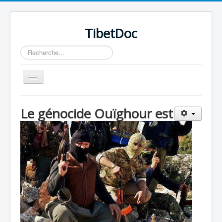
TibetDoc
Rechercher
Basculer
la
navigation
Le génocide Ouïghour est
≡