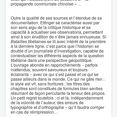
propagande communiste chinoise »…
Outre la qualité de ses sources et l’étendue de sa
documentation, Ettinger se caractérise aussi par
son sens aigu de la critique historique et sa
capacité à actualiser ses observations, permettant
ainsi à son érudition de n’être jamais ennuyeuse. Si
Batailles tibétaines
se lit avec intérêt de la première
à la dernière ligne, c’est parce que l’historien se
double d’un journaliste d’investigation, capable de
contextualiser les différents aspects de la question
tibétaine dans une perspective géopolitique.
L’ouvrage abonde en rapprochements − parfois
inattendus, souvent savoureux et toujours
éclairants − avec ce qui s’est passé et ce qui se
passe ailleurs dans le monde. Ce qui ne gâte rien :
le style est vif, sans fioritures ; les titres des
chapitres sont constitués de formules bien senties
résumant de façon percutante la teneur des propos.
Un petit regret toutefois : ci et là, indépendamment
de la volonté de l’auteur, des erreurs de
typographie et d’orthographe – qu’il faudra corriger
en cas de réimpression…