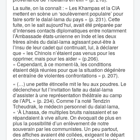
La suite, on la connaît : « Les Khampas et la CIA
mettent en scène un ‘soulèvement populaire’ pour
faire sortir le dalaï-lama du pays » (p. 231). Cette
fuite, on le sait aujourd’hui, avait été préparée par
d’intenses contacts diplomatiques entre notamment
l’Ambassade états-unienne en Inde et les deux
frères aînés du dalaï-lama agissant peut-être à
l’insu de leur cadet qui continuait, lui, à déclarer
que « les Chinois n’étaient pas venus pour les
opprimer, mais pour les aider » (p.206).
« Cependant, à ce moment-là, les conditions
étaient déjà réunies pour que la situation dégénère
et entraîne de violentes confrontations » p. 207).
« (…) une petite étincelle mit le feu aux poudres. Le
déclencheur fut l’invitation faite au dalaï-lama
d’assister à une représentation théâtrale au camp
de l’APL » (p. 234). Comme l’a noté Tendzin
Tcheudrak, le médecin personnel du dalaï-lama,
« ‘À Lhassa, de multiples bruits naissaient et se
répandaient à vive allure. On évoquait de plus en
plus la possibilité d’un enlèvement de notre
souverain par les communistes. Un peu partout,
des affiches avaient été collées, exigeant le départ