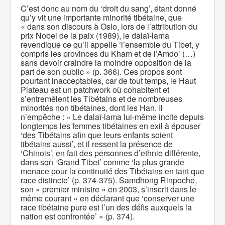
C’est donc au nom du ‘droit du sang’, étant donné
qu’y vit une importante minorité tibétaine, que
« dans son discours à Oslo, lors de l’attribution du
prix Nobel de la paix (1989), le dalaï-lama
revendique ce qu’il appelle ‘l’ensemble du Tibet, y
compris les provinces du Kham et de l’Amdo’ (…)
sans devoir craindre la moindre opposition de la
part de son public » (p. 366). Ces propos sont
pourtant inacceptables, car de tout temps, le Haut
Plateau est un patchwork où cohabitent et
s’entremêlent les Tibétains et de nombreuses
minorités non tibétaines, dont les Han. Il
n’empêche : « Le dalaï-lama lui-même incite depuis
longtemps les femmes tibétaines en exil à épouser
‘des Tibétains afin que leurs enfants soient
tibétains aussi’, et il ressent la présence de
‘Chinois’, en fait des personnes d’ethnie différente,
dans son ‘Grand Tibet’ comme ‘la plus grande
menace pour la continuité des Tibétains en tant que
race distincte’ (p. 374-375). Samdhong Rinpoche,
son « premier ministre » en 2003, s’inscrit dans le
même courant « en déclarant que ‘conserver une
race tibétaine pure est l’un des défis auxquels la
nation est confrontée’ » (p. 374).