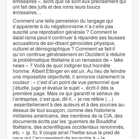
émissaires », alors que ce sont eux précisément qui
ont fait des juifs et des roms leurs boucs
émissaires…
Comment une telle perversion du langage qui
s’apparente à du négationnisme n’a-t-elle pas
suscité une réprobation générale ? Comment le
dalaï-lama peut-il continuer à répandre ses fausses
accusations de soi-disant génocides physique,
culturel et démographique ? Comment se fait-il
qu’on continue généralement en Occident à réduire
la problématique tibétaine à un ramassis de « fake
news » ? Voilà de quoi indigner tout honnête
homme. Albert Ettinger en est un. Au lieu de feindre
une impossible objectivité, il annonce clairement la
couleur : « c’est d’un point de vue personnel que
j’étudie, juge et évalue le sujet », écrit-il dès la
première page. Mais ce qui garantit le sérieux de
l’entreprise, c’est que, dit-il, « je me réfère (…)
essentiellement à des auteurs et à des sources au-
dessus de tout soupçon, comme des historiens
militaires américains, des membres de la CIA, des
documents écrits par les ‘guerriers de Bouddha’
tibétains, des scientifiques occidentaux renommés,
etc. » (p. 5). Il coupe ainsi l’herbe sous le pied de
ceux qui l’accuseraient de souscrire à « la