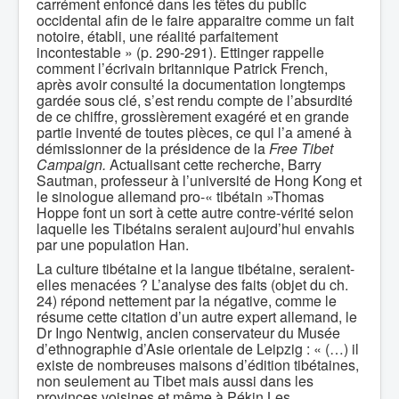
carrément enfoncé dans les têtes du public
occidental afin de le faire apparaitre comme un fait
notoire, établi, une réalité parfaitement
incontestable » (p. 290-291). Ettinger rappelle
comment l’écrivain britannique Patrick French,
après avoir consulté la documentation longtemps
gardée sous clé, s’est rendu compte de l’absurdité
de ce chiffre, grossièrement exagéré et en grande
partie inventé de toutes pièces, ce qui l’a amené à
démissionner de la présidence de la
Free Tibet
Campaign.
Actualisant cette recherche, Barry
Sautman, professeur à l’université de Hong Kong et
le sinologue allemand pro-« tibétain »Thomas
Hoppe font un sort à cette autre contre-vérité selon
laquelle les Tibétains seraient aujourd’hui envahis
par une population Han.
La culture tibétaine et la langue tibétaine, seraient-
elles menacées ? L’analyse des faits (objet du ch.
24) répond nettement par la négative, comme le
résume cette citation d’un autre expert allemand, le
Dr Ingo Nentwig, ancien conservateur du Musée
d’ethnographie d’Asie orientale de Leipzig : « (…) il
existe de nombreuses maisons d’édition tibétaines,
non seulement au Tibet mais aussi dans les
provinces voisines et même à Pékin Les