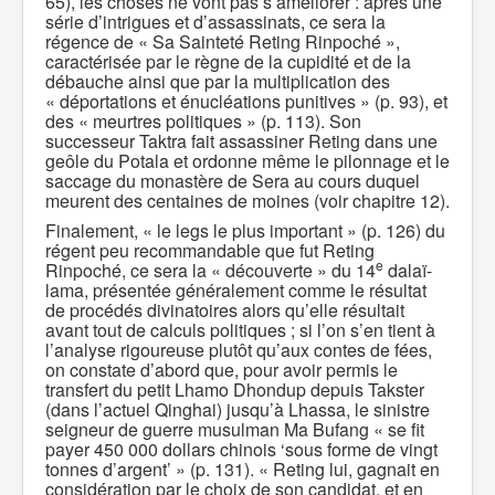
65), les choses ne vont pas s’améliorer : après une
série d’intrigues et d’assassinats, ce sera la
régence de « Sa Sainteté Reting Rinpoché »,
caractérisée par le règne de la cupidité et de la
débauche ainsi que par la multiplication des
« déportations et énucléations punitives » (p. 93), et
des « meurtres politiques » (p. 113). Son
successeur Taktra fait assassiner Reting dans une
geôle du Potala et ordonne même le pilonnage et le
saccage du monastère de Sera au cours duquel
meurent des centaines de moines (voir chapitre 12).
Finalement, « le legs le plus important » (p. 126) du
régent peu recommandable que fut Reting
e
Rinpoché, ce sera la « découverte » du 14
dalaï-
lama, présentée généralement comme le résultat
de procédés divinatoires alors qu’elle résultait
avant tout de calculs politiques ; si l’on s’en tient à
l’analyse rigoureuse plutôt qu’aux contes de fées,
on constate d’abord que, pour avoir permis le
transfert du petit Lhamo Dhondup depuis Takster
(dans l’actuel Qinghai) jusqu’à Lhassa, le sinistre
seigneur de guerre musulman Ma Bufang « se fit
payer 450 000 dollars chinois ‘sous forme de vingt
tonnes d’argent’ » (p. 131). « Reting lui, gagnait en
considération par le choix de son candidat, et en