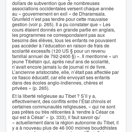
dollars de subvention que de nombreuses
associations occidentales versent chaque année
au « gouvernement en exil » de Dharamsala.
Grunfeld n’est pas tendre pour cette mauvaise
gestion (voir p. 265). Il a pu constater que « Les
cours étaient donnés en grande partie en anglais,
les programmes ne correspondaient pas aux
besoins des élèves, tous les enfants ne pouvaient
pas accéder à l’éducation en raison de frais de
scolarité excessifs (120 US § pour un revenu
familial annuel de 792-2400 §) ». Il mentionne « un
jeune Tibétain qui, après neuf ans de scolarité,
n’avait encore jamais lu de journal ni de livre.
L’ancienne aristocratie, elle, n’était pas affectée par
ce fiasco éducatif, car elle envoyait ses enfants
dans des écoles anglo-indiennes, chères et
privées » (p. 265).
Et la liberté religieuse au Tibet ? S’il y a,
effectivement, des conflits entre l’État chinois et
certaines communautés religieuses, « qui ne sont
pas prêtes ou très réticentes à ‘rendre à César ce
qui est à César’ » (p. 333), il faut savoir qu’
« actuellement dans la région autonome du Tibet, il
y a à nouveau plus de 46 000 moines bouddhistes