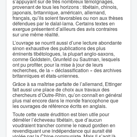
s’appuyant sur de très nombreux témoignages,
provenant de tous les horizons : tibétain, chinois,
japonais, britannique, américain, allemand,
français, qu’ils soient favorables ou non aux thèses
défendues par le dalaï-lama. Certains textes en
exergue présentent d’ailleurs des avis contraires
sur une même réalité.
L’ouvrage se nourrit aussi d’une lecture abondante
sinon exhaustive des publications des plus
éminents tibétologues, la plupart anglo-saxons,
comme Goldstein, Grunfeld ou Sautman, lesquels
ont pu profiter, pour la mise à jour de leurs
recherches, de la « déclassification » des archives
britanniques et états-uniennes.
Grâce à sa maîtrise parfaite de l’allemand, Ettinger
fait aussi une place de choix aux travaux des
chercheurs d’Outre-Rhin, qu’on connaît en général
plus mal encore dans le monde francophone que
les ouvrages de référence écrits en anglais.
Toute cette vaste érudition est bien utile pour
démêler l’écheveau tibétain, que d’aucun
voudraient trancher comme le nœud gordien en
revendiquant une indépendance qui aurait été
violée par la Chine communiste. Mais il s’agit là