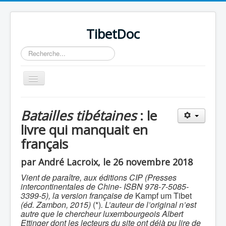
TibetDoc
Rechercher
Basculer
la
navigation
Batailles tibétaines
: le
livre qui manquait en
français
≡
par André Lacroix, le 26 novembre 2018
Vient de paraître, aux éditions CIP (Presses
intercontinentales de Chine- ISBN 978-7-5085-
3399-5), la version française de
Kampf um Tibet
(éd. Zambon, 2015)
(*)
. L’auteur de l’original n’est
autre que le chercheur luxembourgeois Albert
Ettinger dont les lecteurs du site ont déjà pu lire de