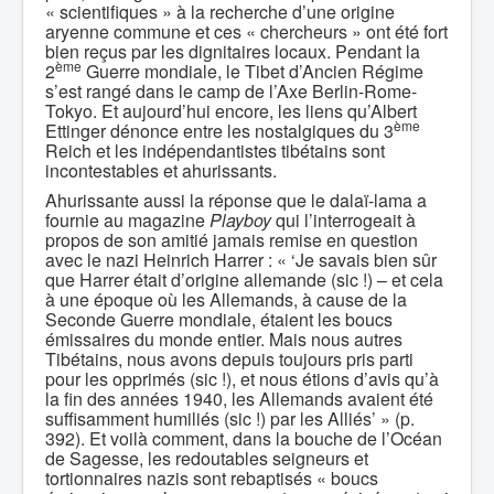
« scientifiques » à la recherche d’une origine
aryenne commune et ces « chercheurs » ont été fort
bien reçus par les dignitaires locaux. Pendant la
ème
2
Guerre mondiale, le Tibet d’Ancien Régime
s’est rangé dans le camp de l’Axe Berlin-Rome-
Tokyo. Et aujourd’hui encore, les liens qu’Albert
ème
Ettinger dénonce entre les nostalgiques du 3
Reich et les indépendantistes tibétains sont
incontestables et ahurissants.
Ahurissante aussi la réponse que le dalaï-lama a
fournie au magazine
Playboy
qui l’interrogeait à
propos de son amitié jamais remise en question
avec le nazi Heinrich Harrer : « ‘Je savais bien sûr
que Harrer était d’origine allemande (sic !) – et cela
à une époque où les Allemands, à cause de la
Seconde Guerre mondiale, étaient les boucs
émissaires du monde entier. Mais nous autres
Tibétains, nous avons depuis toujours pris parti
pour les opprimés (sic !), et nous étions d’avis qu’à
la fin des années 1940, les Allemands avaient été
suffisamment humiliés (sic !) par les Alliés’ » (p.
392). Et voilà comment, dans la bouche de l’Océan
de Sagesse, les redoutables seigneurs et
tortionnaires nazis sont rebaptisés « boucs