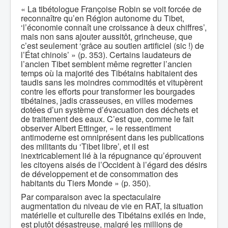
« La tibétologue Françoise Robin se voit forcée de
reconnaître qu’en Région autonome du Tibet,
‘l’économie connaît une croissance à deux chiffres’,
mais non sans ajouter aussitôt, grincheuse, que
c’est seulement ‘grâce au soutien artificiel (sic !) de
l’État chinois’ » (p. 353). Certains laudateurs de
l’ancien Tibet semblent même regretter l’ancien
temps où la majorité des Tibétains habitaient des
taudis sans les moindres commodités et vitupèrent
contre les efforts pour transformer les bourgades
tibétaines, jadis crasseuses, en villes modernes
dotées d’un système d’évacuation des déchets et
de traitement des eaux. C’est que, comme le fait
observer Albert Ettinger, « le ressentiment
antimoderne est omniprésent dans les publications
des militants du ‘Tibet libre’, et il est
inextricablement lié à la répugnance qu’éprouvent
les citoyens aisés de l’Occident à l’égard des désirs
de développement et de consommation des
habitants du Tiers Monde » (p. 350).
Par comparaison avec la spectaculaire
augmentation du niveau de vie en RAT, la situation
matérielle et culturelle des Tibétains exilés en Inde,
est plutôt désastreuse, malgré les millions de