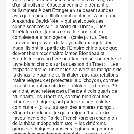
d’un simplisme réducteur comme le démontre
brillamment Albert Ettinger en se basant sur des
avis qu’on peut difficilement contester. Ainsi pour
Alexandra David-Néel « qui avait quelques
connaissances sur l’histoire du Tibet », « les
Tibétains n’ont jamais constitué une nation
complètement homogène » (citée p. 13). Dès
l’arrivée au pouvoir de la dynastie mongole des
Yuan, ils ont fait partie de l’Empire chinois, ce que
doivent bien reconnaître Mmes Blondeau et
Buffetrille dans un livre pourtant censé contredire le
Livre blanc chinois sur la question du Tibet : « Les
rapports entre le Tibet et les souverains mongols de
la dynastie Yuan ne se limitaient pas aux relations
maître religieux et protecteur laïc (chöyön), comme
le soutiennent parfois les Tibétains » (citées p. 29
en note, avec références). Pendant trois quarts de
millénaire, les Tibétains, comme bien d’autres
minorités ethniques, ont partagé « une histoire
commune » (p. 26) au sein des empires mongol,
Ming et mandchou, jusqu’à aujourd’hui où, de
l’aveu même de Patrick French (ancien champion
de la thèse indépendantiste), « les différents
groupes ethniques dans ces régions ne pourront
jamais être simplement démêlés » (cité p. 372).