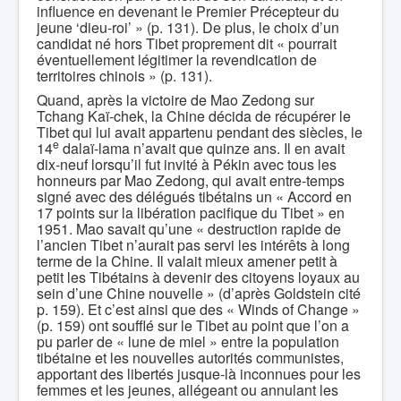
influence en devenant le Premier Précepteur du
jeune ‘dieu-roi’ » (p. 131). De plus, le choix d’un
candidat né hors Tibet proprement dit « pourrait
éventuellement légitimer la revendication de
territoires chinois » (p. 131).
Quand, après la victoire de Mao Zedong sur
Tchang Kaï-chek, la Chine décida de récupérer le
Tibet qui lui avait appartenu pendant des siècles, le
e
14
dalaï-lama n’avait que quinze ans. Il en avait
dix-neuf lorsqu’il fut invité à Pékin avec tous les
honneurs par Mao Zedong, qui avait entre-temps
signé avec des délégués tibétains un « Accord en
17 points sur la libération pacifique du Tibet » en
1951. Mao savait qu’une « destruction rapide de
l’ancien Tibet n’aurait pas servi les intérêts à long
terme de la Chine. Il valait mieux amener petit à
petit les Tibétains à devenir des citoyens loyaux au
sein d’une Chine nouvelle » (d’après Goldstein cité
p. 159). Et c’est ainsi que des « Winds of Change »
(p. 159) ont soufflé sur le Tibet au point que l’on a
pu parler de « lune de miel » entre la population
tibétaine et les nouvelles autorités communistes,
apportant des libertés jusque-là inconnues pour les
femmes et les jeunes, allégeant ou annulant les