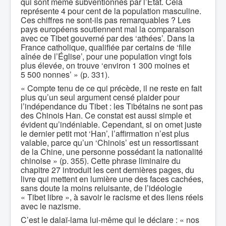
qui sont même subventionnés par l’État. Cela
représente 4 pour cent de la population masculine.
Ces chiffres ne sont-ils pas remarquables ? Les
pays européens soutiennent mal la comparaison
avec ce Tibet gouverné par des ‘athées’. Dans la
France catholique, qualifiée par certains de ‘fille
aînée de l’Église’, pour une population vingt fois
plus élevée, on trouve ‘environ 1 300 moines et
5 500 nonnes’ » (p. 331).
« Compte tenu de ce qui précède, il ne reste en fait
plus qu’un seul argument censé plaider pour
l’indépendance du Tibet : les Tibétains ne sont pas
des Chinois Han. Ce constat est aussi simple et
évident qu’indéniable. Cependant, si on omet juste
le dernier petit mot ‘Han’, l’affirmation n’est plus
valable, parce qu’un ‘Chinois’ est un ressortissant
de la Chine, une personne possédant la nationalité
chinoise » (p. 355). Cette phrase liminaire du
chapitre 27 introduit les cent dernières pages, du
livre qui mettent en lumière une des faces cachées,
sans doute la moins reluisante, de l’idéologie
« Tibet libre », à savoir le racisme et des liens réels
avec le nazisme.
C’est le dalaï-lama lui-même qui le déclare : « nos