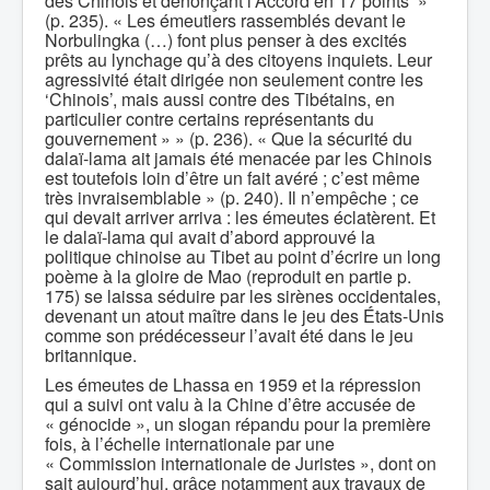
des Chinois et dénonçant l’Accord en 17 points’ »
(p. 235). « Les émeutiers rassemblés devant le
Norbulingka (…) font plus penser à des excités
prêts au lynchage qu’à des citoyens inquiets. Leur
agressivité était dirigée non seulement contre les
‘Chinois’, mais aussi contre des Tibétains, en
particulier contre certains représentants du
gouvernement » » (p. 236). « Que la sécurité du
dalaï-lama ait jamais été menacée par les Chinois
est toutefois loin d’être un fait avéré ; c’est même
très invraisemblable » (p. 240). Il n’empêche ; ce
qui devait arriver arriva : les émeutes éclatèrent. Et
le dalaï-lama qui avait d’abord approuvé la
politique chinoise au Tibet au point d’écrire un long
poème à la gloire de Mao (reproduit en partie p.
175) se laissa séduire par les sirènes occidentales,
devenant un atout maître dans le jeu des États-Unis
comme son prédécesseur l’avait été dans le jeu
britannique.
Les émeutes de Lhassa en 1959 et la répression
qui a suivi ont valu à la Chine d’être accusée de
« génocide », un slogan répandu pour la première
fois, à l’échelle internationale par une
« Commission internationale de Juristes », dont on
sait aujourd’hui, grâce notamment aux travaux de