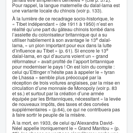
Pour rappel, la langue maternelle du dalaï-lama est
une variante locale du chinois (voir p. 133).
À la lumière de ce recadrage socio-historique, le
« Tibet indépendant » (de 1911 à 1950) n’est en
réalité qu’une part du gâteau chinois tombé dans
l’assiette du colonisateur britannique qui a su
e
utiliser habilement à son avantage le 13
dalaï-
lama, « un pion important pour eux dans la lutte
e
d’influence au Tibet » (p. 61). Si encore le 13
dalaï-lama, en qui d’aucuns voient un « grand
réformateur » avait profité de l’apport britannique
pour moderniser le pays ! On est loin du compte :
celui qu’Ettinger n’hésite pas à appeler le « tyran
de Lhassa » semble plus préoccupé par la
réception de trois voitures anglaises, par la mise en
circulation d’une monnaie de Monopoly (voir p. 83
et ss.) et surtout par la création d’une armée
équipée par les Britanniques, nécessitant « la levée
de nouveaux impôts, des taxes et des corvées
supplémentaires » (p.64), ce qui ne contribuera pas
à faire sortir le peuple de la misère.
À la mort, en 1933, de celui qu’Alexandra David-
Néel appelle ironiquement le « Grand Manitou » (p.