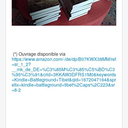
(*) Ouvrage disponible via
https://www.amazon.com/-/de/dp/B07KWX38MM/ref
=sr_1_2?
__mk_de_DE=%C3%85M%C3%85%C5%BD%C3
%95%C3%91&crid=3KKAW3DFRS1M0&keywords
=Kindle+Battleground+Tibet&qid=1672047164&spr
efix=kindle+battleground+tibet%2Caps%2C223&sr
=8-2