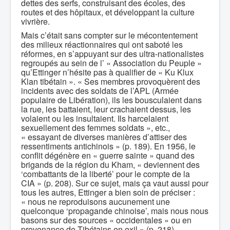
dettes des serfs, construisant des écoles, des
routes et des hôpitaux, et développant la culture
vivrière.
Mais c’était sans compter sur le mécontentement
des milieux réactionnaires qui ont saboté les
réformes, en s’appuyant sur des ultra-nationalistes
regroupés au sein de l’ « Association du Peuple »
qu’Ettinger n’hésite pas à qualifier de « Ku Klux
Klan tibétain ». « Ses membres provoquèrent des
incidents avec des soldats de l’APL (Armée
populaire de Libération), ils les bousculaient dans
la rue, les battaient, leur crachaient dessus, les
volaient ou les insultaient. Ils harcelaient
sexuellement des femmes soldats », etc.,
« essayant de diverses manières d’attiser des
ressentiments antichinois » (p. 189). En 1956, le
conflit dégénère en « guerre sainte » quand des
brigands de la région du Kham, « deviennent des
‘combattants de la liberté’ pour le compte de la
CIA » (p. 208). Sur ce sujet, mais ça vaut aussi pour
tous les autres, Ettinger a bien soin de préciser :
« nous ne reproduisons aucunement une
quelconque ‘propagande chinoise’, mais nous nous
basons sur des sources « occidentales » ou en
provenance de Tibétains en exil » (p. 218).