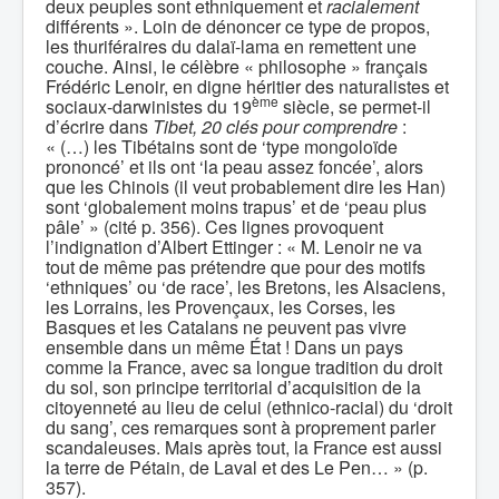
deux peuples sont ethniquement et
racialement
différents ». Loin de dénoncer ce type de propos,
les thuriféraires du dalaï-lama en remettent une
couche. Ainsi, le célèbre « philosophe » français
Frédéric Lenoir, en digne héritier des naturalistes et
ème
sociaux-darwinistes du 19
siècle, se permet-il
d’écrire dans
Tibet, 20 clés pour comprendre
:
« (…) les Tibétains sont de ‘type mongoloïde
prononcé’ et ils ont ‘la peau assez foncée’, alors
que les Chinois (il veut probablement dire les Han)
sont ‘globalement moins trapus’ et de ‘peau plus
pâle’ » (cité p. 356). Ces lignes provoquent
l’indignation d’Albert Ettinger : « M. Lenoir ne va
tout de même pas prétendre que pour des motifs
‘ethniques’ ou ‘de race’, les Bretons, les Alsaciens,
les Lorrains, les Provençaux, les Corses, les
Basques et les Catalans ne peuvent pas vivre
ensemble dans un même État ! Dans un pays
comme la France, avec sa longue tradition du droit
du sol, son principe territorial d’acquisition de la
citoyenneté au lieu de celui (ethnico-racial) du ‘droit
du sang’, ces remarques sont à proprement parler
scandaleuses. Mais après tout, la France est aussi
la terre de Pétain, de Laval et des Le Pen… » (p.
357).