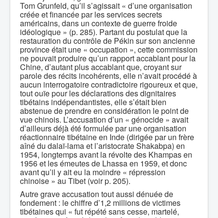
Tom Grunfeld, qu’il s’agissait « d’une organisation
créée et financée par les services secrets
américains, dans un contexte de guerre froide
idéologique » (p. 285). Partant du postulat que la
restauration du contrôle de Pékin sur son ancienne
province était une « occupation », cette commission
ne pouvait produire qu’un rapport accablant pour la
Chine, d’autant plus accablant que, croyant sur
parole des récits incohérents, elle n’avait procédé à
aucun interrogatoire contradictoire rigoureux et que,
tout ouïe pour les déclarations des dignitaires
tibétains indépendantistes, elle s’était bien
abstenue de prendre en considération le point de
vue chinois. L’accusation d’un « génocide » avait
d’ailleurs déjà été formulée par une organisation
réactionnaire tibétaine en Inde (dirigée par un frère
aîné du dalaï-lama et l’aristocrate Shakabpa) en
1954, longtemps avant la révolte des Khampas en
1956 et les émeutes de Lhassa en 1959, et donc
avant qu’il y ait eu la moindre « répression
chinoise » au Tibet (voir p. 205).
Autre grave accusation tout aussi dénuée de
fondement : le chiffre d’1,2 millions de victimes
tibétaines qui « fut répété sans cesse, martelé,