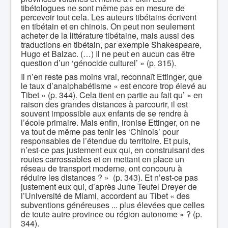
tibétologues ne sont même pas en mesure de
percevoir tout cela. Les auteurs tibétains écrivent
en tibétain et en chinois. On peut non seulement
acheter de la littérature tibétaine, mais aussi des
traductions en tibétain, par exemple Shakespeare,
Hugo et Balzac. (…) Il ne peut en aucun cas être
question d’un ‘génocide culturel’ » (p. 315).
Il n’en reste pas moins vrai, reconnaît Ettinger, que
le taux d’analphabétisme « est encore trop élevé au
Tibet » (p. 344). Cela tient en partie au fait qu’ « en
raison des grandes distances à parcourir, il est
souvent impossible aux enfants de se rendre à
l’école primaire. Mais enfin, ironise Ettinger, on ne
va tout de même pas tenir les ‘Chinois’ pour
responsables de l’étendue du territoire. Et puis,
n’est-ce pas justement eux qui, en construisant des
routes carrossables et en mettant en place un
réseau de transport moderne, ont concouru à
réduire les distances ? » (p. 343). Et n’est-ce pas
justement eux qui, d’après June Teufel Dreyer de
l’Université de Miami, accordent au Tibet « des
subventions généreuses ... plus élevées que celles
de toute autre province ou région autonome » ? (p.
344).