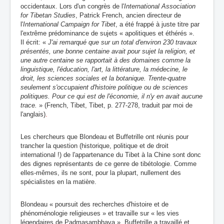
occidentaux. Lors d'un congrès de l'
International Association
for Tibetan Studies
, Patrick French, ancien directeur de
l'
International Campaign for Tibet
, a été frappé à juste titre par
l'extrême prédominance de sujets « apolitiques et éthérés ».
Il écrit: «
J'ai remarqué que sur un total d'environ 230 travaux
présentés, une bonne centaine avait pour sujet la religion, et
une autre centaine se rapportait à des domaines comme la
linguistique, l'éducation, l'art, la littérature, la médecine, le
droit, les sciences sociales et la botanique. Trente-quatre
seulement s'occupaient d'histoire politique ou de sciences
politiques. Pour ce qui est de l'économie, il n'y en avait aucune
trace.
» (French, Tibet, Tibet, p. 277-278, traduit par moi de
l'anglais)
.
Les chercheurs que Blondeau et Buffetrille ont réunis pour
trancher la question (historique, politique et de droit
international !) de l'appartenance du Tibet à la Chine sont donc
des dignes représentants de ce genre de tibétologie. Comme
elles-mêmes, ils ne sont, pour la plupart, nullement des
spécialistes en la matière.
Blondeau « poursuit des recherches d'histoire et de
phénoménologie religieuses » et travaille sur « les vies
légendaires de Padmasambhava ». Buffetrille a travaillé et