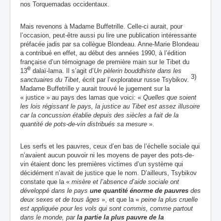
nos Torquemadas occidentaux.
Mais revenons à Madame Buffetrille. Celle-ci aurait, pour
l’occasion, peut-être aussi pu lire une publication intéressante
préfacée jadis par sa collègue Blondeau. Anne-Marie Blondeau
a contribué en effet, au début des années 1990, à l’édition
française d’un témoignage de première main sur le Tibet du
e
13
dalaï-lama. Il s’agit d’
Un pèlerin bouddhiste dans les
3)
sanctuaires du Tibet
, écrit par l’explorateur russe Tsybikov.
Madame Buffetrille y aurait trouvé le jugement sur la
« justice » au pays des lamas que voici: «
Quelles que soient
les lois régissant le pays, la justice au Tibet est assez illusoire
car la concussion établie depuis des siècles a fait de la
quantité de pots-de-vin distribués sa mesure
».
Les serfs et les pauvres, ceux d’en bas de l’échelle sociale qui
n’avaient aucun pouvoir ni les moyens de payer des pots-de-
vin étaient donc les premières victimes d’un système qui
décidément n’avait de justice que le nom. D’ailleurs, Tsybikov
constate que la «
misère et l’absence d’aide sociale ont
développé dans le pays
une quantité énorme de pauvres
des
deux sexes et de tous âges
», et que la «
peine la plus cruelle
est appliquée pour les vols qui sont commis, comme partout
dans le monde, par
la partie la plus pauvre de la