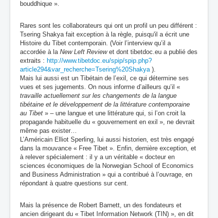
bouddhique ».
Rares sont les collaborateurs qui ont un profil un peu différent :
Tsering Shakya fait exception à la règle, puisqu'il a écrit une
Histoire du Tibet contemporain. (Voir l’interview qu’il a
accordée à la
New Left Review
et dont tibetdoc.eu a publié des
extraits :
http://www.tibetdoc.eu/spip/spip.php?
article294&var_recherche=Tsering%20Shakya
).
Mais lui aussi est un Tibétain de l’exil, ce qui détermine ses
vues et ses jugements. On nous informe d’ailleurs qu’il «
travaille actuellement sur les changements de la langue
tibétaine et le développement de la littérature contemporaine
au Tibet
» – une langue et une littérature qui, si l’on croit la
propagande habituelle du « gouvernement en exil », ne devrait
même pas exister…
L’Américain Elliot Sperling, lui aussi historien, est très engagé
dans la mouvance « Free Tibet ». Enfin, dernière exception, et
à relever spécialement : il y a un véritable « docteur en
sciences économiques de la Norwegian School of Economics
and Business Administration » qui a contribué à l’ouvrage, en
répondant à quatre questions sur cent.
Mais la présence de Robert Barnett, un des fondateurs et
ancien dirigeant du « Tibet Information Network (TIN) », en dit