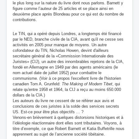
le plus long sur la nature du livre dont nous parlons. Barnett y
figure comme l’auteur de 25 articles et se place ainsi en
deuxième place après Blondeau pour ce qui est du nombre de
contributions.
Le TIN, qui a opéré depuis Londres, a longtemps été financé
par le NED, branche civile de la CIA, avant qu'il ne cesse ses
activités en 2005 pour manque de moyens. Un autre
cofondateur du TIN, Nicholas Howen, devint d'ailleurs
secrétaire général de la «Commission Internationale des
Juristes»
(CIJ)
, un autre des innombrables rejetons de la CIA,
fondé en Allemagne en 1949 par des agents américains (le
nom actuel date de juillet 1952) pour combattre le
communisme. (Voir à ce propos l'excellent livre de l'historien
canadien Tom A. Grunfeld:
The Making of Modern Tibet
, qui
relate qu'entre 1958 et 1964, la CIJ a reçu au moins 650.000
dollars de la CIA.)
Les auteurs du livre ne cessent de se référer aux avis et
conclusions de ces juristes à la solde des services secrets
US. Est-ce pour être plus objectifs … ?
Venons-en brièvement à quelques distorsions historiques et à
l’idéologie réactionnaire dont elles sont tributaires. Voyons, à
titre d’exemple, ce que Robert Barnett et Katia Buffetrille nous
apprennent au sujet de l’ancienne société tibétaine
.