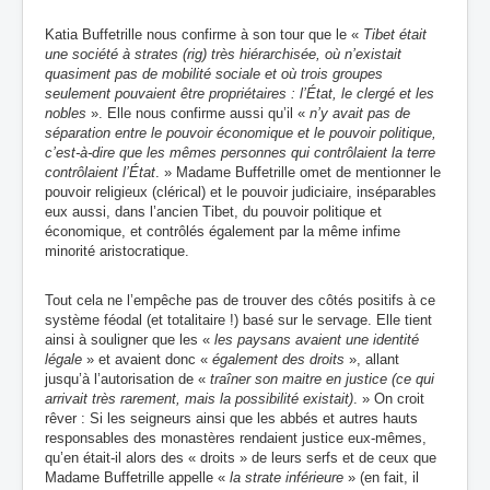
Katia Buffetrille nous confirme à son tour que le «
Tibet était
une société à strates (rig) très hiérarchisée, où n’existait
quasiment pas de mobilité sociale et où trois groupes
seulement pouvaient être propriétaires : l’État, le clergé et les
nobles
». Elle nous confirme aussi qu’il «
n’y avait pas de
séparation entre le pouvoir économique et le pouvoir politique,
c’est-à-dire que les mêmes personnes qui contrôlaient la terre
contrôlaient l’État
. » Madame Buffetrille omet de mentionner le
pouvoir religieux (clérical) et le pouvoir judiciaire, inséparables
eux aussi, dans l’ancien Tibet, du pouvoir politique et
économique, et contrôlés également par la même infime
minorité aristocratique.
Tout cela ne l’empêche pas de trouver des côtés positifs à ce
système féodal (et totalitaire !) basé sur le servage. Elle tient
ainsi à souligner que les «
les paysans avaient une identité
légale
» et avaient donc «
également des droits
», allant
jusqu’à l’autorisation de «
traîner son maitre en justice (ce qui
arrivait très rarement, mais la possibilité existait)
. » On croit
rêver : Si les seigneurs ainsi que les abbés et autres hauts
responsables des monastères rendaient justice eux-mêmes,
qu’en était-il alors des « droits » de leurs serfs et de ceux que
Madame Buffetrille appelle «
la strate inférieure
»
(en
fait, il