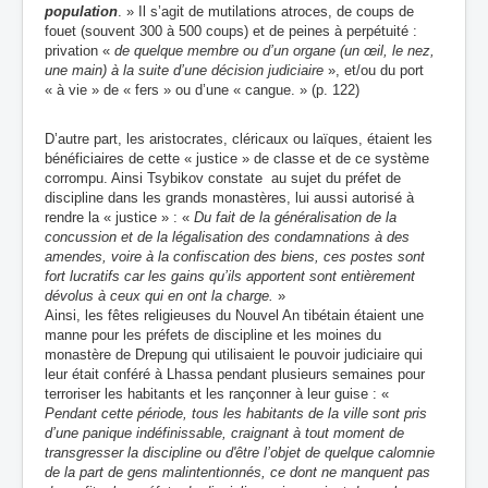
population
. » Il s’agit de mutilations atroces, de coups de
fouet (souvent 300 à 500 coups) et de peines à perpétuité :
privation «
de quelque membre ou d’un organe (un œil, le nez,
une main) à la suite d’une décision judiciaire
», et/ou du port
« à vie » de « fers » ou d’une « cangue. » (p. 122)
D’autre part, les aristocrates, cléricaux ou laïques, étaient les
bénéficiaires de cette « justice » de classe et de ce système
corrompu. Ainsi Tsybikov constate au sujet du préfet de
discipline dans les grands monastères, lui aussi autorisé à
rendre la « justice » : «
Du fait de la généralisation de la
concussion et de la légalisation des condamnations à des
amendes, voire à la confiscation des biens, ces postes sont
fort lucratifs car les gains qu’ils apportent sont entièrement
dévolus à ceux qui en ont la charge.
»
Ainsi, les fêtes religieuses du Nouvel An tibétain étaient une
manne pour les préfets de discipline et les moines du
monastère de Drepung qui utilisaient le pouvoir judiciaire qui
leur était conféré à Lhassa pendant plusieurs semaines pour
terroriser les habitants et les rançonner à leur guise : «
Pendant cette période, tous les habitants de la ville sont pris
d’une panique indéfinissable, craignant à tout moment de
transgresser la discipline ou d'être l’objet de quelque calomnie
de la part de gens malintentionnés, ce dont ne manquent pas