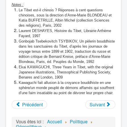
Notes :
Le Tibet est-il chinois ? Réponses à cent questions
chinoises, sous la direction d’Anne-Marie BLONDEAU et
Katia BUFFETRILLE, Albin Michel (collection Sciences
des religions), Paris, 2002
Laurent DESHAYES, Histoire du Tibet, Librairie Arthème
Fayard, 1997
Gonbojab Tsebekovitch TSYBIKOV, Un pèlerin bouddhiste
dans les sanctuaires du Tibet, d’après les journaux de
voyage tenus entre 1899 et 1902, traduction du russe et
édition critique de Bernard Kreise, préface d’Anne-Marie
Blondeau, Paris, éd. Peuples du Monde, 1992
Ekai KAWAGUCHI, Three Years in Tibet, with the original
Japanese illustrations, Theosophical Publishing Society,
Benares and London, 1909
Kawaguchi fait allusion à la croyance bouddhiste en une
sphère/un monde peuplé de démons affamés qui souffrent
d’une faim insatiable au point de dévorer leur propre chair.
Précédent
Suivant
Vous êtes ici :
Accueil
Politique
Géopolitique