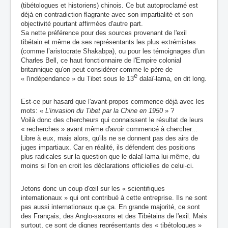
(tibétologues et historiens) chinois. Ce but autoproclamé est
déjà en contradiction flagrante avec son impartialité et son
objectivité pourtant affirmées d'autre part.
Sa nette préférence pour des sources provenant de l'exil
tibétain
et
même de ses représentants les plus extrémistes
(comme l’aristocrate Shakabpa), ou pour les témoignages d'un
Charles Bell, ce haut fonctionnaire de l'Empire colonial
britannique qu'on peut considérer comme le père de
e
« l'indépendance » du Tibet sous le 13
dalaï-lama, en dit long.
Est-ce pur hasard que l'avant-propos commence déjà avec les
mots: «
L'invasion du Tibet par
la Chine en 1950
» ?
Voilà donc des chercheurs qui connaissent le résultat de leurs
« recherches » avant
même d'avoir commencé à chercher...
Libre à eux
, mais alors, qu'ils ne se donnent pas des airs de
juges impartiaux. Car en réalité, ils défendent des positions
plus radicales sur la question que le dalaï-lama
lui-même
, du
moins si l'on en croit les déclarations officielles de celui-ci.
Jetons donc un coup d'œil sur les « scientifiques
internationaux » qui ont contribué à cette entreprise. Ils ne sont
pas aussi internationaux que ça. En grande majorité, ce sont
des Français, des Anglo-saxons et des Tibétains de l'exil. Mais
surtout, ce sont de dignes représentants des « tibétologues »