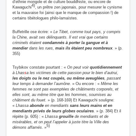
d’ethnie mongole et de culture bouddhiste, ou encore de
4)
Kawaguchi
, un prêtre zen japonais, pour mesurer le cynisme
et la mauvaise foi (ainsi que le manque de compassion !) de
certains tibétologues philo-lamaïstes.
Buffetrille ose écrire: «
Le Tibet, comme tout pays, y compris
la Chine, avait ses délinquants. Il est vrai que certains
criminels étaient
condamnés à porter la gangue et à
mendier
dans les rues,
mais ils étaient peu nombreux
.
» (p.
355)
Tsybikov constate pourtant : «
On peut voir
quotidiennement
à Lhas
s
a les victimes de cette passion pour le bien d’autrui,
les doigts ou le nez coupés, ou même aveuglées
, passant
leur temps à demander l’aumône
. » Ou encore : «
Même les
femmes ne sont pas exemptées de châtiments corporels, et
elles sont, au même titre que les hommes, soumises au
châtiment du fouet.
» (p. 168-169) Et Kawaguchi souligne:
«
Lhassa
abonde
en mendiants
sans leurs mains et en
mendiants privés de leurs globes oculaires
.
» (p. 384) Et il
répète (p. 605) : «
Lhassa
grouille
de mendiants et de
misérables, et on peut l’appeler à juste titre la Ville des
5)
démons affamés
. »