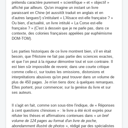
prétendu caractère purement « scientifique » et « objectif »
affiché par ailleurs. Qu'on imagine un instant un livre
paraissant en Chine (et aussitôt traduit en anglais et en
d’autres langues!) s'intitulant « L'Alsace est-elle française ? »
Ou bien, d’actualité, un livre intitulé « La Corse est-elle
française ? » (C'est à dessein que je ne parle pas, dans ce
contexte, des colonies françaises appelées par euphémisme
DOM-TOM)
.
Les parties historiques de ce livre montrent bien, s'il en était
besoin, que l'Histoire ne fait pas partie des sciences exactes,
et que l’on peut à la rigueur démontrer tout et son contraire. Il
est bien
sûr impossible de revenir, dans une courte critique
comme celle-ci, sur toutes les omissions, distorsions et
interprétations abusives qu'on peut trouver dans un volume de
plus de 450 pages. Je m'en tiens donc à quelques remarques.
Elles portent, pour commencer, sur la genèse du livre et sur
ses auteurs.
Il s'agit en fait, comme son sous-titre l'indique, de « Réponses
à cent questions chinoises » :
l
e livre a été écrit exprès pour
réfuter les thèses et affirmations contenues dans «
un bref
volume de 124 pages au format d'un livre de poche,
abondamment illustré de photos
», rédigé par des spécialistes