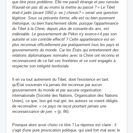
que titre pose problème. Elle me paraît étrange et peu sensée.
N'aurait-on pas dû au moins la mettre au passé ? « Le Tibet
était-il jadis (avant 1950 p. ex.) chinois? » serait une question
légitime. Sous sa présente forme, elle est ou bien purement
rhétorique, ou bien franchement idiote, puisque l'appartenance
du Tibet à la Chine, depuis plus de soixante-dix ans, est
indéniable. Le gouvernement de Pékin n'y exerce-t-il
pas
son
autorité et son contrôle effectif ? Cette appartenance est en
plus reconnue officiellement par pratiquement tous les pays et
gouvernements du monde. Car les États qui entretiennent des
relations diplomatiques normales avec la Chine ont reconnu et
reconnaissent de ce fait ses frontières et se sont engagés à
respecter son intégrité territoriale.
Il en va tout autrement du Tibet, dont l'existence en tant
qu'État souverain n'a jamais été reconnue par aucun
gouvernement du monde et par aucune organisation
internationale (
Société des Nations, Organisation des Nations
Unies
), ce que, bon gré mal gré, les auteurs se voient obligés
de reconnaître: «
ce pays ne reçut pourtant jamais une
reconnaissance de jure
. » (p. 86)
Pourquoi alors avoir choisi ce titre ? La réponse est claire : il
s'agit d'une pure provocation politique, qui sied fort mal avec le