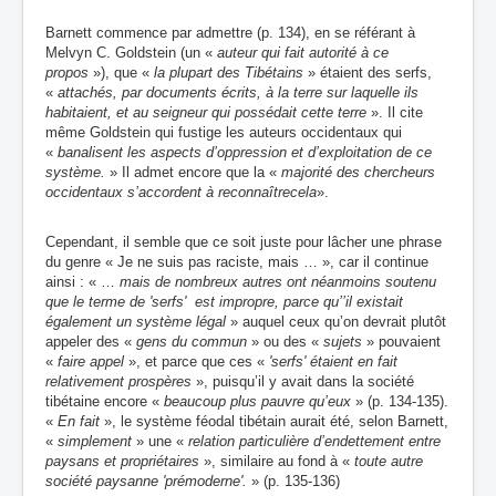
Barnett commence par admettre (p. 134), en se référant à
Melvyn C. Goldstein (un «
auteur qui fait autorité à ce
propos
»), que «
la plupart des Tibétains
» étaient des serfs,
«
attachés, par documents écrits, à la terre sur laquelle ils
habitaient, et au seigneur qui possédait cette terre
». Il cite
même Goldstein qui fustige les auteurs occidentaux qui
«
banalisent les aspects d’oppression et d’exploitation de ce
système.
» Il admet encore que la «
majorité des chercheurs
occidentaux s’accordent à reconnaître
cela
».
Cependant, il semble que ce soit juste pour lâcher une phrase
du genre « Je ne suis pas raciste, mais … », car il continue
ainsi : « …
mais de nombreux autres ont néanmoins soutenu
que le terme de 'serfs' est impropre, parce qu’’il existait
également un système légal
» auquel ceux qu’on devrait plutôt
appeler des «
gens du commun
» ou des «
sujets
» pouvaient
«
faire appel
», et parce que ces «
'serfs' étaient en fait
relativement prospères
», puisqu’il y avait dans la société
tibétaine encore «
beaucoup plus pauvre qu’eux
» (p. 134-135).
«
En fait
», le système féodal tibétain aurait été, selon Barnett,
«
simplement
» une «
relation particulière d’endettement entre
paysans et propriétaires
», similaire au fond à «
toute autre
société paysanne 'prémoderne'.
» (p. 135-136)