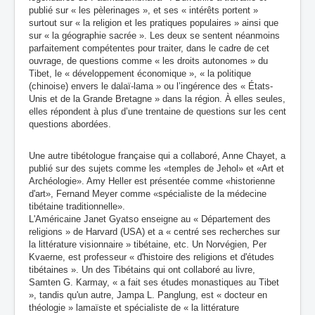
publié sur « les pèlerinages », et ses « intérêts portent »
surtout sur « la religion et les pratiques populaires » ainsi que
sur « la géographie sacrée ». Les deux se sentent néanmoins
parfaitement compétentes pour traiter, dans le cadre de cet
ouvrage, de questions comme « les droits autonomes » du
Tibet, le « développement économique », « la politique
(chinoise) envers le dalaï-lama » ou l’ingérence des « États-
Unis et de la Grande Bretagne » dans la région. À elles seules,
elles répondent à plus d’une trentaine de questions sur les cent
questions abordées.
Une autre tibétologue française qui a collaboré, Anne Chayet, a
publié sur des sujets comme les «temples de Jehol» et «Art et
Archéologie». Amy Heller est présentée comme «historienne
d'art», Fernand Meyer comme «spécialiste de la médecine
tibétaine traditionnelle».
L'Américaine Janet Gyatso enseigne au « Département des
religions » de Harvard (USA) et a « centré ses recherches sur
la littérature visionnaire » tibétaine,
etc. Un Norvégien, Per
Kvaerne, est professeur « d'histoire des religions et d'études
tibétaines ». Un des Tibétains qui ont collaboré au livre,
Samten G. Karmay, « a fait ses études monastiques au Tibet
», tandis qu'un autre, Jampa L. Panglung, est « docteur en
théologie » lamaïste et spécialiste de « la littérature