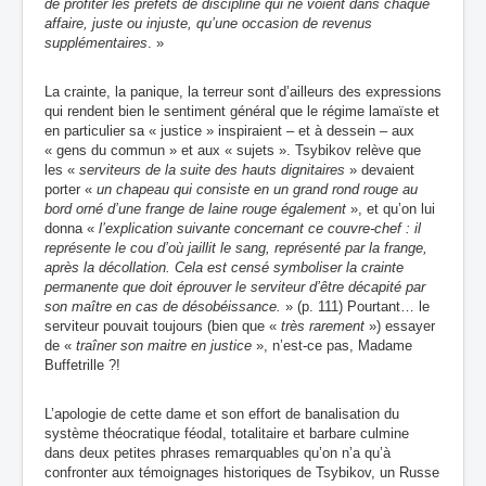
de profiter les préfets de discipline qui ne voient dans chaque
affaire, juste ou injuste, qu’une occasion de revenus
supplémentaires
. »
La crainte, la panique, la terreur sont d’ailleurs des expressions
qui rendent bien le sentiment général que le régime lamaïste et
en particulier sa « justice » inspiraient – et à dessein – aux
« gens du commun » et aux « sujets ». Tsybikov relève que
les «
serviteurs de la suite des hauts dignitaires
» devaient
porter «
un chapeau qui consiste en un grand rond rouge au
bord orné d’une frange de laine rouge également
», et qu’on lui
donna «
l’explication suivante concernant ce couvre-chef : il
représente le cou d’où jaillit le sang, représenté par la frange,
après la décollation. Cela est censé symboliser la crainte
permanente que doit éprouver le serviteur d’être décapité par
son maître en cas de désobéissance.
» (p. 111) Pourtant… le
serviteur pouvait toujours (bien que «
très rarement
») essayer
de «
traîner son maitre en justice
», n’est-ce pas, Madame
Buffetrille ?!
L’apologie de cette dame et son effort de banalisation du
système théocratique féodal, totalitaire et barbare culmine
dans deux petites phrases remarquables qu’on n’a qu’à
confronter aux témoignages historiques de Tsybikov, un Russe