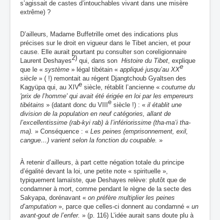
s’agissait de castes d’intouchables
vivant
dans une misère
extrême)
?
D’ailleurs, Madame Buffetrille omet des indications plus
précises sur le droit en vigueur dans le Tibet ancien, et pour
cause. Elle aurait pourtant pu consulter son coreligionnaire
2)
Laurent Deshayes
qui, dans son
Histoire du Tibet
, explique
e
que le «
système
» légal tibétain «
appliqué jusqu’au XX
siècle
» ( !) remontait au régent Djangtchoub Gyaltsen des
e
Kagyüpa qui, au XIV
siècle, rétablit l’ancienne «
coutume du
'prix de l’homme' qui avait été érigée en loi par les empereurs
e
tibétains
» (datant donc du VIII
siècle !) : «
il établit une
division de la population en neuf catégories, allant de
l’excellentissime (rab-kyi rab) à l’infériorissime (tha-ma’i tha-
ma).
» Conséquence : «
Les peines (emprisonnement, exil,
cangue…) varient selon la fonction du coupable.
»
À retenir d’ailleurs, à part cette négation totale du principe
d’égalité devant la loi, une petite note « spirituelle »,
typiquement lamaïste, que Deshayes relève: plutôt que de
condamner à mort, comme pendant le règne de la secte des
Sakyapa, dorénavant «
on préfère multiplier les peines
d’amputation
», parce que celles-ci donnent au condamné «
un
avant-gout de l’enfer.
» (p. 116) L’idée aurait sans doute plu à