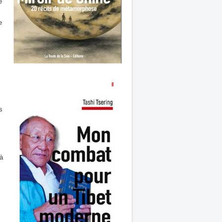
e
e
s
s
 à