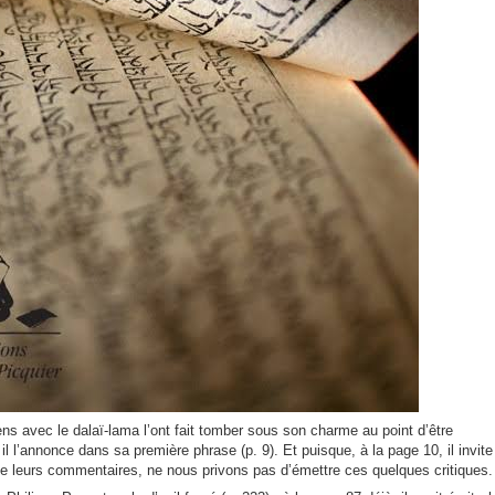
iens avec le dalaï-lama l’ont fait tomber sous son charme au point d’être
l’annonce dans sa première phrase (p. 9). Et puisque, à la page 10, il invite
t de leurs commentaires, ne nous privons pas d’émettre ces quelques critiques.