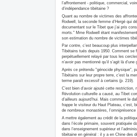
l’affrontement - politique, commercial, voi
d’indépendance tibétaine ?
Quant au nombre de victimes des affrontem
Rodwell, la seconde femme d’Hergé qui déc
documentant sur le Tibet que j’ai pris co
morts." Mme Rodwell étant manifestement p
son estimation du nombre de victimes tibé
Par contre, c’est beaucoup plus interpellant
Tibétains tués depuis 1950. Comment se fait
perpétuellement relayé par tous les cercles
n’avoir pas mentionné qu’il s’agit là d’une
Après ce prétendu "génocide physique", pas
Tibétains sur leur propre terre, c’est la m
terme paraît excessif à certains (p. 219).
C’est bien d’avoir ajouté cette restriction, 
Révolution culturelle a causé, au Tibet c
d’ailleurs aujourd’hui. Mais comment le dal
frappe le visiteur du Haut Plateau, c’est, 
de nombreux monastères, l’omniprésence de
A mettre également au crédit de la politiqu
dans l’école primaire, souvent pratiquée da
dans l’enseignement supérieur et l’administ
tibétaine en général : il y a en Chine des d