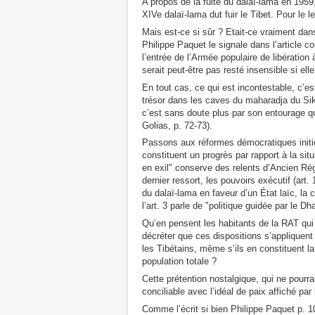
A propos de la fuite du dalaï-lama en 1959, P
XIVe dalaï-lama dut fuir le Tibet. Pour le 
Mais est-ce si sûr ? Etait-ce vraiment dan
Philippe Paquet le signale dans l’article c
l’entrée de l’Armée populaire de libération
serait peut-être pas resté insensible si elle
En tout cas, ce qui est incontestable, c’e
trésor dans les caves du maharadja du Sikki
c’est sans doute plus par son entourage q
Golias, p. 72-73).
Passons aux réformes démocratiques initi
constituent un progrès par rapport à la si
en exil" conserve des relents d’Ancien Ré
dernier ressort, les pouvoirs exécutif (art. 
du dalaï-lama en faveur d’un État laïc, la 
l’art. 3 parle de "politique guidée par le D
Qu’en pensent les habitants de la RAT qui n
décréter que ces dispositions s’appliquen
les Tibétains, même s’ils en constituent l
population totale ?
Cette prétention nostalgique, qui ne pourra
conciliable avec l’idéal de paix affiché par
Comme l’écrit si bien Philippe Paquet p. 10