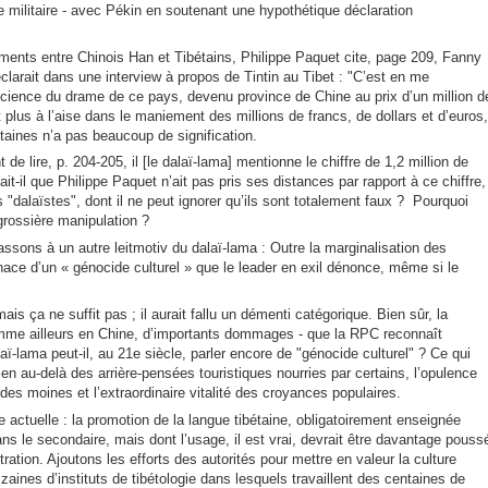
re militaire - avec Pékin en soutenant une hypothétique déclaration
ents entre Chinois Han et Tibétains, Philippe Paquet cite, page 209, Fanny
larait dans une interview à propos de Tintin au Tibet : "C’est en me
nscience du drame de ce pays, devenu province de Chine au prix d’un million d
lus à l’aise dans le maniement des millions de francs, de dollars et d’euros,
taines n’a pas beaucoup de signification.
 de lire, p. 204-205, il [le dalaï-lama] mentionne le chiffre de 1,2 million de
-il que Philippe Paquet n’ait pas pris ses distances par rapport à ce chiffre,
 "dalaïstes", dont il ne peut ignorer qu’ils sont totalement faux ? Pourquoi
 grossière manipulation ?
sons à un autre leitmotiv du dalaï-lama : Outre la marginalisation des
enace d’un « génocide culturel » que le leader en exil dénonce, même si le
mais ça ne suffit pas ; il aurait fallu un démenti catégorique. Bien sûr, la
omme ailleurs en Chine, d’importants dommages - que la RPC reconnaît
aï-lama peut-il, au 21e siècle, parler encore de "génocide culturel" ? Ce qui
bien au-delà des arrière-pensées touristiques nourries par certains, l’opulence
s moines et l’extraordinaire vitalité des croyances populaires.
e actuelle : la promotion de la langue tibétaine, obligatoirement enseignée
ns le secondaire, mais dont l’usage, il est vrai, devrait être davantage pouss
ration. Ajoutons les efforts des autorités pour mettre en valeur la culture
izaines d’instituts de tibétologie dans lesquels travaillent des centaines de