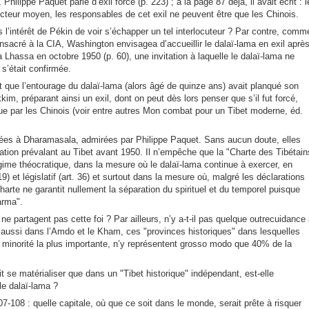
hilippe Paquet parle d’exil forcé (p. 223) ; à la page 87 déjà, il avait écrit : l
lecteur moyen, les responsables de cet exil ne peuvent être que les Chinois.
s l’intérêt de Pékin de voir s’échapper un tel interlocuteur ? Par contre, comm
onsacré à la CIA, Washington envisagea d’accueillir le dalaï-lama en exil aprè
 à Lhassa en octobre 1950 (p. 60), une invitation à laquelle le dalaï-lama ne
 s’était confirmée.
st que l’entourage du dalaï-lama (alors âgé de quinze ans) avait planqué son
m, préparant ainsi un exil, dont on peut dès lors penser que s’il fut forcé,
ue par les Chinois (voir entre autres Mon combat pour un Tibet moderne, éd.
ées à Dharamasala, admirées par Philippe Paquet. Sans aucun doute, elles
tuation prévalant au Tibet avant 1950. Il n’empêche que la "Charte des Tibétain
gime théocratique, dans la mesure où le dalaï-lama continue à exercer, en
19) et législatif (art. 36) et surtout dans la mesure où, malgré les déclarations
charte ne garantit nullement la séparation du spirituel et du temporel puisque
harma".
e partagent pas cette foi ? Par ailleurs, n’y a-t-il pas quelque outrecuidance
t aussi dans l’Amdo et le Kham, ces "provinces historiques" dans lesquelles
a minorité la plus importante, n’y représentent grosso modo que 40% de la
it se matérialiser que dans un "Tibet historique" indépendant, est-elle
 le dalaï-lama ?
7-108 : quelle capitale, où que ce soit dans le monde, serait prête à risquer