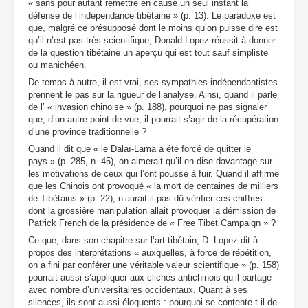
« sans pour autant remettre en cause un seul instant la
défense de l’indépendance tibétaine » (p. 13). Le paradoxe est
que, malgré ce présupposé dont le moins qu’on puisse dire est
qu’il n’est pas très scientifique, Donald Lopez réussit à donner
de la question tibétaine un aperçu qui est tout sauf simpliste
ou manichéen.
De temps à autre, il est vrai, ses sympathies indépendantistes
prennent le pas sur la rigueur de l’analyse. Ainsi, quand il parle
de l’ « invasion chinoise » (p. 188), pourquoi ne pas signaler
que, d’un autre point de vue, il pourrait s’agir de la récupération
d’une province traditionnelle ?
Quand il dit que « le Dalaï-Lama a été forcé de quitter le
pays » (p. 285, n. 45), on aimerait qu’il en dise davantage sur
les motivations de ceux qui l’ont poussé à fuir. Quand il affirme
que les Chinois ont provoqué « la mort de centaines de milliers
de Tibétains » (p. 22), n’aurait-il pas dû vérifier ces chiffres
dont la grossière manipulation allait provoquer la démission de
Patrick French de la présidence de « Free Tibet Campaign » ?
Ce que, dans son chapitre sur l’art tibétain, D. Lopez dit à
propos des interprétations « auxquelles, à force de répétition,
on a fini par conférer une véritable valeur scientifique » (p. 158)
pourrait aussi s’appliquer aux clichés antichinois qu’il partage
avec nombre d’universitaires occidentaux. Quant à ses
silences, ils sont aussi éloquents : pourquoi se contente-t-il de