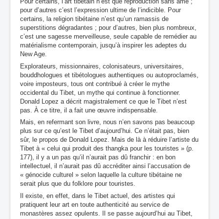
Pour certains, l’art tibétain n’est que reproduction sans âme ;
pour d’autres c’est l’expression ultime de l’indicible. Pour
certains, la religion tibétaine n’est qu’un ramassis de
superstitions dégradantes ; pour d’autres, bien plus nombreux,
c’est une sagesse merveilleuse, seule capable de remédier au
matérialisme contemporain, jusqu’à inspirer les adeptes du
New Age.
Explorateurs, missionnaires, colonisateurs, universitaires,
bouddhologues et tibétologues authentiques ou autoproclamés,
voire imposteurs, tous ont contribué à créer le mythe
occidental du Tibet, un mythe qui continue à fonctionner.
Donald Lopez a décrit magistralement ce que le Tibet n’est
pas. À ce titre, il a fait une œuvre indispensable.
Mais, en refermant son livre, nous n’en savons pas beaucoup
plus sur ce qu’est le Tibet d’aujourd’hui. Ce n’était pas, bien
sûr, le propos de Donald Lopez. Mais de là à réduire l’artiste du
Tibet à « celui qui produit des thangka pour les touristes » (p.
177), il y a un pas qu’il n’aurait pas dû franchir : en bon
intellectuel, il n’aurait pas dû accréditer ainsi l’accusation de
« génocide culturel » selon laquelle la culture tibétaine ne
serait plus que du folklore pour touristes.
Il existe, en effet, dans le Tibet actuel, des artistes qui
pratiquent leur art en toute authenticité au service de
monastères assez opulents. Il se passe aujourd’hui au Tibet,