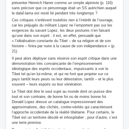
présenter Heinrich Harrer comme un simple alpiniste (p. 116)
sans préciser que ce personnage était un SS autrichien auquel
le dalaÏ-lama est resté lié pendant très longtemps ?
Ces critiques n’enlèvent toutefois rien à l’intérêt de l’ouvrage,
car les préjugés du militant Lopez ne l’emportent pas sur les
exigences du savant Lopez, les deux postures n’en faisant
qu’une dans son esprit : il est, en effet, persuadé que
« l’idéalisation constante du Tibet – de sa religion et de son
histoire – finira par nuire à la cause de son indépendance » (p.
21).
Il peut alors déployer sans réserve son esprit critique dans une
démonstration très convaincante de l’emprisonnement
idéologique des esprits occidentaux, impuissants à voir le
Tibet tel qu’en lui-même, et qui ne font que projeter sur ce
pays tantôt leurs peurs ou leur détestation, tantôt – et le plus
souvent – leurs espoirs ou leur vénération.
Le Tibet doit être le seul sujet au monde dont on puisse dire
tout et son contraire, de bonne foi ou de moins bonne foi.
Donald Lopez dresse un catalogue impressionnant des
approximations, des clichés, contre-vérités qui caractérisent
l’approche occidentale de la réalité tibétaine. Pour certains, le
Tibet est un territoire désolé et inhospitalier ; pour d’autre, c’est
une terre promise.