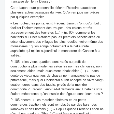
française de Henry Daussy).
Cette façon toute personnelle d’écrire l’histoire caractérise
plusieurs autres passages du livre. Qu’on en juge sur pièces,
par quelques exemples.
« Les routes, les ponts, écrit Frédéric Lenoir, n’ont qu’un but :
faciliter l’acheminement des troupes, des colons et très
accessoirement des touristes (…) » (p. 80), comme si les
habitants du Tibet n’étaient pas les premiers bénéficiaires du
désenclavement des villages les plus reculés, voire même des
monastères : qu’on songe notamment à la belle route
asphaltée qui rejoint aujourd’hui le monastère de Ganden à la
vallée…
P. 105, « les vieux quartiers sont rasés au profit de
constructions plus modernes selon les normes chinoises, non
seulement laides, mais quasiment inhabitables (…) » : sans
doute de vieux quartiers de Lhassa ne manquaient-ils pas de
pittoresque, mais quel Occidental aurait accepté de vivre vingt-
quatre heures dans des taudis, privés de la moindre
commodité ? Frédéric Lenoir a-t-il demandé aux Tibétains s’ils
étaient mécontents qu’on installe des égouts dans leurs rues ?
P. 105 encore, « Les marchés tibétains et les petits
commerces traditionnels sont remplacés par des bars, des
karaokés et des bordels (…) » Depuis quand Frédéric Lenoir ne
s’est-il pas rendu au Tibet ? Ce qui frappe aujourd’hui le