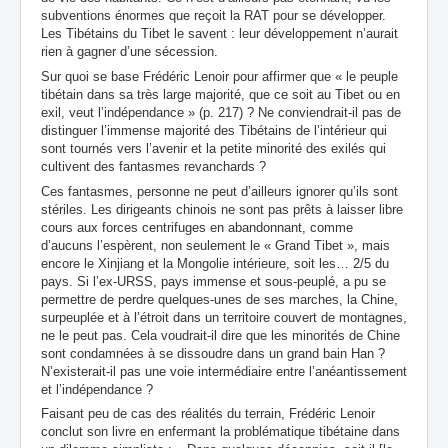
subventions énormes que reçoit la RAT pour se développer.
Les Tibétains du Tibet le savent : leur développement n’aurait
rien à gagner d’une sécession.
Sur quoi se base Frédéric Lenoir pour affirmer que « le peuple
tibétain dans sa très large majorité, que ce soit au Tibet ou en
exil, veut l’indépendance » (p. 217) ? Ne conviendrait-il pas de
distinguer l’immense majorité des Tibétains de l’intérieur qui
sont tournés vers l’avenir et la petite minorité des exilés qui
cultivent des fantasmes revanchards ?
Ces fantasmes, personne ne peut d’ailleurs ignorer qu’ils sont
stériles. Les dirigeants chinois ne sont pas prêts à laisser libre
cours aux forces centrifuges en abandonnant, comme
d’aucuns l’espèrent, non seulement le « Grand Tibet », mais
encore le Xinjiang et la Mongolie intérieure, soit les… 2/5 du
pays. Si l’ex-URSS, pays immense et sous-peuplé, a pu se
permettre de perdre quelques-unes de ses marches, la Chine,
surpeuplée et à l’étroit dans un territoire couvert de montagnes,
ne le peut pas. Cela voudrait-il dire que les minorités de Chine
sont condamnées à se dissoudre dans un grand bain Han ?
N’existerait-il pas une voie intermédiaire entre l’anéantissement
et l’indépendance ?
Faisant peu de cas des réalités du terrain, Frédéric Lenoir
conclut son livre en enfermant la problématique tibétaine dans