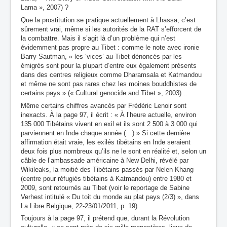
Lama », 2007) ?
Que la prostitution se pratique actuellement à Lhassa, c’est
sûrement vrai, même si les autorités de la RAT s’efforcent de
la combattre. Mais il s’agit là d’un problème qui n’est
évidemment pas propre au Tibet : comme le note avec ironie
Barry Sautman, « les ‘vices’ au Tibet dénoncés par les
émigrés sont pour la plupart d’entre eux également présents
dans des centres religieux comme Dharamsala et Katmandou
et même ne sont pas rares chez les moines bouddhistes de
certains pays » (« Cultural genocide and Tibet », 2003)...
Même certains chiffres avancés par Frédéric Lenoir sont
inexacts. À la page 97, il écrit : « À l’heure actuelle, environ
135 000 Tibétains vivent en exil et ils sont 2 500 à 3 000 qui
parviennent en Inde chaque année (…) » Si cette dernière
affirmation était vraie, les exilés tibétains en Inde seraient
deux fois plus nombreux qu’ils ne le sont en réalité et, selon un
câble de l’ambassade américaine à New Delhi, révélé par
Wikileaks, la moitié des Tibétains passés par Nelen Khang
(centre pour réfugiés tibétains à Katmandou) entre 1980 et
2009, sont retournés au Tibet (voir le reportage de Sabine
Verhest intitulé « Du toit du monde au plat pays (2/3) », dans
La Libre Belgique, 22-23/01/2011, p. 19).
Toujours à la page 97, il prétend que, durant la Révolution