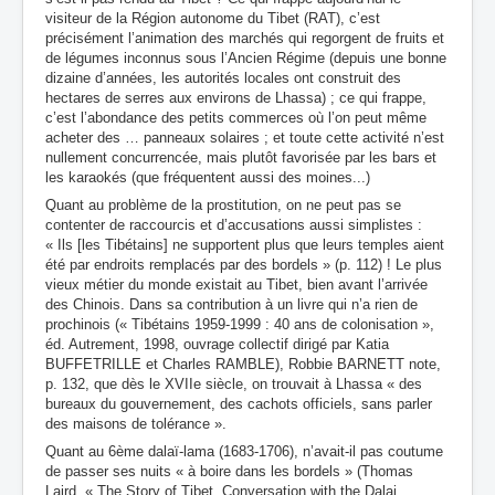
visiteur de la Région autonome du Tibet (RAT), c’est
précisément l’animation des marchés qui regorgent de fruits et
de légumes inconnus sous l’Ancien Régime (depuis une bonne
dizaine d’années, les autorités locales ont construit des
hectares de serres aux environs de Lhassa) ; ce qui frappe,
c’est l’abondance des petits commerces où l’on peut même
acheter des … panneaux solaires ; et toute cette activité n’est
nullement concurrencée, mais plutôt favorisée par les bars et
les karaokés (que fréquentent aussi des moines...)
Quant au problème de la prostitution, on ne peut pas se
contenter de raccourcis et d’accusations aussi simplistes :
« Ils [les Tibétains] ne supportent plus que leurs temples aient
été par endroits remplacés par des bordels » (p. 112) ! Le plus
vieux métier du monde existait au Tibet, bien avant l’arrivée
des Chinois. Dans sa contribution à un livre qui n’a rien de
prochinois (« Tibétains 1959-1999 : 40 ans de colonisation »,
éd. Autrement, 1998, ouvrage collectif dirigé par Katia
BUFFETRILLE et Charles RAMBLE), Robbie BARNETT note,
p. 132, que dès le XVIIe siècle, on trouvait à Lhassa « des
bureaux du gouvernement, des cachots officiels, sans parler
des maisons de tolérance ».
Quant au 6ème dalaï-lama (1683-1706), n’avait-il pas coutume
de passer ses nuits « à boire dans les bordels » (Thomas
Laird, « The Story of Tibet. Conversation with the Dalai