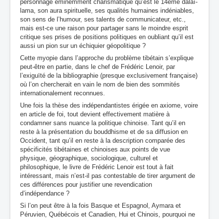
personnage éminemment charismatique qu’est le 14ème dalaï-
lama, son aura spirituelle, ses qualités humaines indéniables,
son sens de l’humour, ses talents de communicateur, etc.,
mais est-ce une raison pour partager sans le moindre esprit
critique ses prises de positions politiques en oubliant qu’il est
aussi un pion sur un échiquier géopolitique ?
Cette myopie dans l’approche du problème tibétain s’explique
peut-être en partie, dans le chef de Frédéric Lenoir, par
l’exiguïté de la bibliographie (presque exclusivement française)
où l’on chercherait en vain le nom de bien des sommités
internationalement reconnues.
Une fois la thèse des indépendantistes érigée en axiome, voire
en article de foi, tout devient effectivement matière à
condamner sans nuance la politique chinoise. Tant qu’il en
reste à la présentation du bouddhisme et de sa diffusion en
Occident, tant qu’il en reste à la description comparée des
spécificités tibétaines et chinoises aux points de vue
physique, géographique, sociologique, culturel et
philosophique, le livre de Frédéric Lenoir est tout à fait
intéressant, mais n’est-il pas contestable de tirer argument de
ces différences pour justifier une revendication
d’indépendance ?
Si l’on peut être à la fois Basque et Espagnol, Aymara et
Péruvien, Québécois et Canadien, Hui et Chinois, pourquoi ne