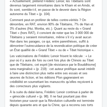
« Actuellement, prétend Frédéric Lenoir, les Tibétains sont
devenus largement minoritaires dans le Kham et en Amdo, et
ils sont, semble-t-il, en passe de le devenir dans la Région
autonome du Tibet » (p. 104).
Comment peut-on proférer de telles contre-vérités ? On
dénombre, en RAT, environ 90% de Tibétains, 7% de Han et
3% d’autres (Hui, Monba, etc.). Quant au reste du « Grand
Tibet » (hors RAT), il convient de noter que les 3 000 000 de
Tibétains y seraient minoritaires, même s’il n’y avait aucun
Han dans les parages, ce qui, entre parenthèses, suffit à
démontrer l’outrecuidance de la revendication politique de créer
un État qualifié de « Grand Tibet » ou de « Tibet historique ».
Les vaticinations de Frédéric Lenoir frisent le ridicule : « Le
jour où il y aura dix fois ou cent fois plus de Chinois au Tibet
que de Tibétains, cet esprit [de résistance par le Bouddhisme]
sera marginalisé » (p. 219) : cet auteur prolifique aurait intérêt
à faire une distinction plus nette entre ses essais et ses
œuvres de fiction, et les éditions Plon gagneraient en
crédibilité en soumettant les manuscrits qu’elles reçoivent à
des correcteurs plus vigilants.
À la suite du dalaï-lama, Frédéric Lenoir continue à parler de
« génocide culturel » (p. 98). Il ne faut pourtant pas être
historien pour savoir que la Révolution culturelle est terminée
depuis quarante ans et que la Chine, qui a reconnu ses torts