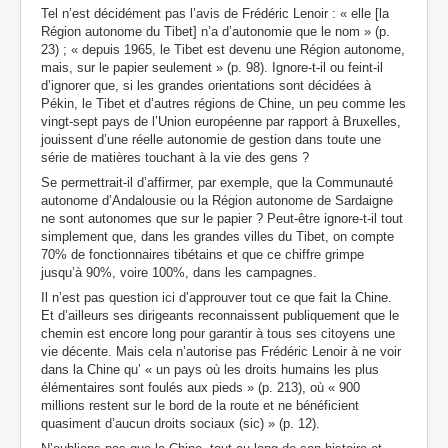
Tel n’est décidément pas l’avis de Frédéric Lenoir : « elle [la
Région autonome du Tibet] n’a d’autonomie que le nom » (p.
23) ; « depuis 1965, le Tibet est devenu une Région autonome,
mais, sur le papier seulement » (p. 98). Ignore-t-il ou feint-il
d’ignorer que, si les grandes orientations sont décidées à
Pékin, le Tibet et d’autres régions de Chine, un peu comme les
vingt-sept pays de l’Union européenne par rapport à Bruxelles,
jouissent d’une réelle autonomie de gestion dans toute une
série de matières touchant à la vie des gens ?
Se permettrait-il d’affirmer, par exemple, que la Communauté
autonome d’Andalousie ou la Région autonome de Sardaigne
ne sont autonomes que sur le papier ? Peut-être ignore-t-il tout
simplement que, dans les grandes villes du Tibet, on compte
70% de fonctionnaires tibétains et que ce chiffre grimpe
jusqu’à 90%, voire 100%, dans les campagnes.
Il n’est pas question ici d’approuver tout ce que fait la Chine.
Et d’ailleurs ses dirigeants reconnaissent publiquement que le
chemin est encore long pour garantir à tous ses citoyens une
vie décente. Mais cela n’autorise pas Frédéric Lenoir à ne voir
dans la Chine qu’ « un pays où les droits humains les plus
élémentaires sont foulés aux pieds » (p. 213), où « 900
millions restent sur le bord de la route et ne bénéficient
quasiment d’aucun droits sociaux (sic) » (p. 12).