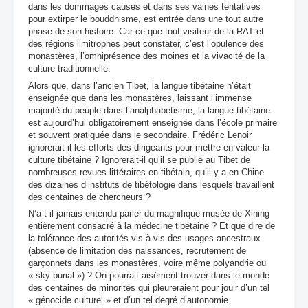
dans les dommages causés et dans ses vaines tentatives
pour extirper le bouddhisme, est entrée dans une tout autre
phase de son histoire. Car ce que tout visiteur de la RAT et
des régions limitrophes peut constater, c’est l’opulence des
monastères, l’omniprésence des moines et la vivacité de la
culture traditionnelle.
Alors que, dans l’ancien Tibet, la langue tibétaine n’était
enseignée que dans les monastères, laissant l’immense
majorité du peuple dans l’analphabétisme, la langue tibétaine
est aujourd’hui obligatoirement enseignée dans l’école primaire
et souvent pratiquée dans le secondaire. Frédéric Lenoir
ignorerait-il les efforts des dirigeants pour mettre en valeur la
culture tibétaine ? Ignorerait-il qu’il se publie au Tibet de
nombreuses revues littéraires en tibétain, qu’il y a en Chine
des dizaines d’instituts de tibétologie dans lesquels travaillent
des centaines de chercheurs ?
N’a-t-il jamais entendu parler du magnifique musée de Xining
entièrement consacré à la médecine tibétaine ? Et que dire de
la tolérance des autorités vis-à-vis des usages ancestraux
(absence de limitation des naissances, recrutement de
garçonnets dans les monastères, voire même polyandrie ou
« sky-burial ») ? On pourrait aisément trouver dans le monde
des centaines de minorités qui pleureraient pour jouir d’un tel
« génocide culturel » et d’un tel degré d’autonomie.