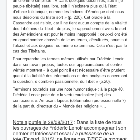
un dilemme simpliste : « Dans quelques décennies, soit il [le
peuple tibétain] sera libre, soit il n’existera plus qu’à l’état
d’ethnie folklorique, comme les Indiens d’Amérique dont nous
nous désolons du triste sort » (p. 220). Cet oracle à la
Cassandre est risible, car il ne tient aucun compte de la vitalité
des Tibétains du Tibet ; de plus, le rapprochement avec le sort
des Amérindiens est pour le moins inapproprié : ceux-ci ont été
en grand nombre chassés de leurs terres, déculturés, soumis à
l’alcool et aux drogues, ou même exterminés. Cela n’est pas le
cas des Tibétains.
Pour reprendre les termes mêmes utilisés par Frédéric Lenoir
dans son avant-propos, toutes ces approximations et contre-
vérités montrent « à quel point il est nécessaire d’être prudent
quant à la fiabilité des informations et des analyses concernant
la question, ô combien passionnelle, du Tibet » (p.20).
Terminons toutefois sur une note humoristique : à la page 40,
Frédéric Lenoir parle de « la vertu cardinalice [sic] des
confucéens ». Amusant lapsus (déformation professionnelle ?)
de la part du directeur du « Monde des religions »…
Note ajoutée le 28/08/2017
: Dans la liste de tous
les ouvrages de Frédéric Lenoir accompagnant son
dernier et intéessant essai
La puissance de la
joie
(Fayard, 2015); ne figure pas
TIBET, le moment