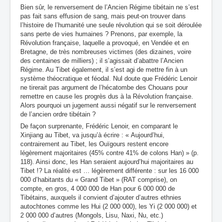
Bien sûr, le renversement de l’Ancien Régime tibétain ne s’est
pas fait sans effusion de sang, mais peut-on trouver dans
l’histoire de l’humanité une seule révolution qui se soit déroulée
sans perte de vies humaines ? Prenons, par exemple, la
Révolution française, laquelle a provoqué, en Vendée et en
Bretagne, de très nombreuses victimes (des dizaines, voire
des centaines de milliers) ; il s’agissait d’abattre l’Ancien
Régime. Au Tibet également, il s’est agi de mettre fin à un
système théocratique et féodal. Nul doute que Frédéric Lenoir
ne tirerait pas argument de l’hécatombe des Chouans pour
remettre en cause les progrès dus à la Révolution française.
Alors pourquoi un jugement aussi négatif sur le renversement
de l’ancien ordre tibétain ?
De façon surprenante, Frédéric Lenoir, en comparant le
Xinjiang au Tibet, va jusqu’à écrire : « Aujourd’hui,
contrairement au Tibet, les Ouïgours restent encore
légèrement majoritaires (45% contre 41% de colons Han) » (p.
118). Ainsi donc, les Han seraient aujourd’hui majoritaires au
Tibet !? La réalité est … légèrement différente : sur les 16 000
000 d’habitants du « Grand Tibet » (RAT comprise), on
compte, en gros, 4 000 000 de Han pour 6 000 000 de
Tibétains, auxquels il convient d’ajouter d’autres ethnies
autochtones comme les Hui (2 000 000), les Yi (2 000 000) et
2 000 000 d’autres (Mongols, Lisu, Naxi, Nu, etc.)