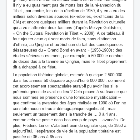
Il n’y a eu quasiment pas de morts lors de la ré-annexion du
Tibet ; par contre, lors de la rébellion de 1959, il y en a eu des
milliers selon diverses sources (ex-rebelles, ex-officiers de la
CIA) et encore quelques milliers durant la Révolution culturelle
qui a vu s’affronter deux factions (d’après Melvyn Goldstein,
« On the Cultural Revolution in Tibet », 2009). À ce tableau, il
faut ajouter ceux qui sont morts de faim, sans distinction
d’ethnie, au Qinghai et au Sichuan du fait des conséquences
désastreuses du « Grand Bond en avant » (1958-1960) ; des
études sérieuses estiment, par exemple, à 60 000 le nombre
de décès dus à la famine au Qinghai, mais le Tibet proprement
dit a échappé à ce fléau.
La population tibétaine globale, estimée à quelque 2 500 000
dans les années 50 dépasse aujourd’hui 6 000 000 : comment
cet accroissement spectaculaire aurait-il pu avoir lieu si le
prétendu génocide avait eu lieu ? Cela prouve à suffisance que
nous sommes en présence d’une formidable mystification –
que confirme la pyramide des âges réalisée en 1990 où l’on ne
constate aucun « trou » démographique significatif , mais
seulement un tassement dans la tranche de … 0 à 4 ans,
comme cela se passe dans beaucoup de pays… avancés. De
plus, Frédéric Lenoir s’abstient bien de signaler que, de 1950 à
aujourd’hui, l’espérance de vie de la population tibétaine est
passée de 36 ans à 65 ans…