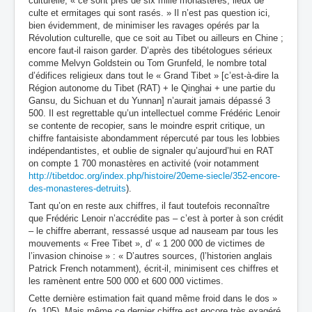
culturelle, « ce sont près de six mille monastères, lieux de
culte et ermitages qui sont rasés. » Il n’est pas question ici,
bien évidemment, de minimiser les ravages opérés par la
Révolution culturelle, que ce soit au Tibet ou ailleurs en Chine ;
encore faut-il raison garder. D’après des tibétologues sérieux
comme Melvyn Goldstein ou Tom Grunfeld, le nombre total
d’édifices religieux dans tout le « Grand Tibet » [c’est-à-dire la
Région autonome du Tibet (RAT) + le Qinghai + une partie du
Gansu, du Sichuan et du Yunnan] n’aurait jamais dépassé 3
500. Il est regrettable qu’un intellectuel comme Frédéric Lenoir
se contente de recopier, sans le moindre esprit critique, un
chiffre fantaisiste abondamment répercuté par tous les lobbies
indépendantistes, et oublie de signaler qu’aujourd’hui en RAT
on compte 1 700 monastères en activité (voir notamment
http://tibetdoc.org/index.php/histoire/20eme-siecle/352-encore-
des-monasteres-detruits
).
Tant qu’on en reste aux chiffres, il faut toutefois reconnaître
que Frédéric Lenoir n’accrédite pas – c’est à porter à son crédit
– le chiffre aberrant, ressassé usque ad nauseam par tous les
mouvements « Free Tibet », d’ « 1 200 000 de victimes de
l’invasion chinoise » : « D’autres sources, (l’historien anglais
Patrick French notamment), écrit-il, minimisent ces chiffres et
les ramènent entre 500 000 et 600 000 victimes.
Cette dernière estimation fait quand même froid dans le dos »
(p. 105). Mais même ce dernier chiffre est encore très exagéré.