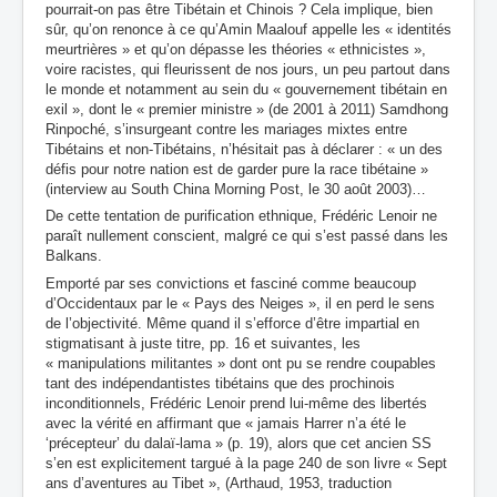
pourrait-on pas être Tibétain et Chinois ? Cela implique, bien
sûr, qu’on renonce à ce qu’Amin Maalouf appelle les « identités
meurtrières » et qu’on dépasse les théories « ethnicistes »,
voire racistes, qui fleurissent de nos jours, un peu partout dans
le monde et notamment au sein du « gouvernement tibétain en
exil », dont le « premier ministre » (de 2001 à 2011) Samdhong
Rinpoché, s’insurgeant contre les mariages mixtes entre
Tibétains et non-Tibétains, n’hésitait pas à déclarer : « un des
défis pour notre nation est de garder pure la race tibétaine »
(interview au South China Morning Post, le 30 août 2003)…
De cette tentation de purification ethnique, Frédéric Lenoir ne
paraît nullement conscient, malgré ce qui s’est passé dans les
Balkans.
Emporté par ses convictions et fasciné comme beaucoup
d’Occidentaux par le « Pays des Neiges », il en perd le sens
de l’objectivité. Même quand il s’efforce d’être impartial en
stigmatisant à juste titre, pp. 16 et suivantes, les
« manipulations militantes » dont ont pu se rendre coupables
tant des indépendantistes tibétains que des prochinois
inconditionnels, Frédéric Lenoir prend lui-même des libertés
avec la vérité en affirmant que « jamais Harrer n’a été le
‘précepteur’ du dalaï-lama » (p. 19), alors que cet ancien SS
s’en est explicitement targué à la page 240 de son livre « Sept
ans d’aventures au Tibet », (Arthaud, 1953, traduction