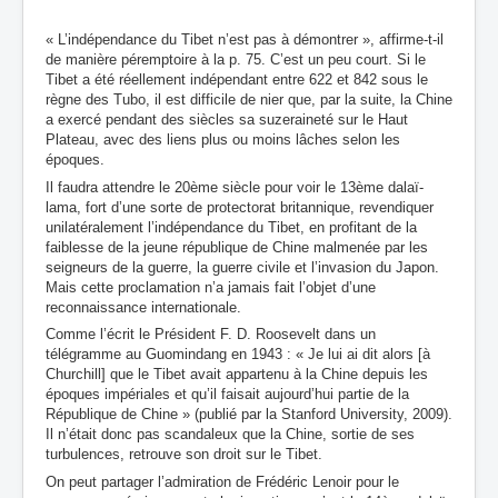
« L’indépendance du Tibet n’est pas à démontrer », affirme-t-il
de manière péremptoire à la p. 75. C’est un peu court. Si le
Tibet a été réellement indépendant entre 622 et 842 sous le
règne des Tubo, il est difficile de nier que, par la suite, la Chine
a exercé pendant des siècles sa suzeraineté sur le Haut
Plateau, avec des liens plus ou moins lâches selon les
époques.
Il faudra attendre le 20ème siècle pour voir le 13ème dalaï-
lama, fort d’une sorte de protectorat britannique, revendiquer
unilatéralement l’indépendance du Tibet, en profitant de la
faiblesse de la jeune république de Chine malmenée par les
seigneurs de la guerre, la guerre civile et l’invasion du Japon.
Mais cette proclamation n’a jamais fait l’objet d’une
reconnaissance internationale.
Comme l’écrit le Président F. D. Roosevelt dans un
télégramme au Guomindang en 1943 : « Je lui ai dit alors [à
Churchill] que le Tibet avait appartenu à la Chine depuis les
époques impériales et qu’il faisait aujourd’hui partie de la
République de Chine » (publié par la Stanford University, 2009).
Il n’était donc pas scandaleux que la Chine, sortie de ses
turbulences, retrouve son droit sur le Tibet.
On peut partager l’admiration de Frédéric Lenoir pour le