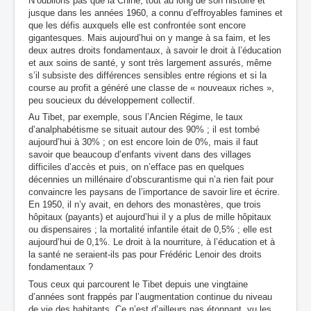
N’oublions pas que la Chine, tout au long de son histoire et
jusque dans les années 1960, a connu d’effroyables famines et
que les défis auxquels elle est confrontée sont encore
gigantesques. Mais aujourd’hui on y mange à sa faim, et les
deux autres droits fondamentaux, à savoir le droit à l’éducation
et aux soins de santé, y sont très largement assurés, même
s’il subsiste des différences sensibles entre régions et si la
course au profit a généré une classe de « nouveaux riches »,
peu soucieux du développement collectif.
Au Tibet, par exemple, sous l’Ancien Régime, le taux
d’analphabétisme se situait autour des 90% ; il est tombé
aujourd’hui à 30% ; on est encore loin de 0%, mais il faut
savoir que beaucoup d’enfants vivent dans des villages
difficiles d’accès et puis, on n’efface pas en quelques
décennies un millénaire d’obscurantisme qui n’a rien fait pour
convaincre les paysans de l’importance de savoir lire et écrire.
En 1950, il n’y avait, en dehors des monastères, que trois
hôpitaux (payants) et aujourd’hui il y a plus de mille hôpitaux
ou dispensaires ; la mortalité infantile était de 0,5% ; elle est
aujourd’hui de 0,1%. Le droit à la nourriture, à l’éducation et à
la santé ne seraient-ils pas pour Frédéric Lenoir des droits
fondamentaux ?
Tous ceux qui parcourent le Tibet depuis une vingtaine
d’années sont frappés par l’augmentation continue du niveau
de vie des habitants. Ce n’est d’ailleurs pas étonnant, vu les