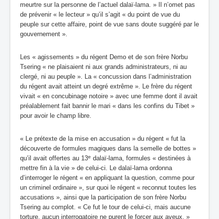
meurtre sur la personne de l’actuel dalaï-lama. » Il n’omet pas
de prévenir « le lecteur » qu’il s’agit « du point de vue du
peuple sur cette affaire, point de vue sans doute suggéré par le
gouvernement ».
Les « agissements » du régent Demo et de son frère Norbu
Tsering « ne plaisaient ni aux grands administrateurs, ni au
clergé, ni au peuple ». La « concussion dans l’administration
du régent avait atteint un degré extrême ». Le frère du régent
vivait « en concubinage notoire » avec une femme dont il avait
préalablement fait bannir le mari « dans les confins du Tibet »
pour avoir le champ libre.
« Le prétexte de la mise en accusation » du régent « fut la
découverte de formules magiques dans la semelle de bottes »
e
qu’il avait offertes au 13
dalaï-lama, formules « destinées à
mettre fin à la vie » de celui-ci. Le dalaï-lama ordonna
d’interroger le régent « en appliquant la question, comme pour
un criminel ordinaire », sur quoi le régent « reconnut toutes les
accusations », ainsi que la participation de son frère Norbu
Tsering au complot. « Ce fut le tour de celui-ci, mais aucune
torture, aucun interrogatoire ne purent le forcer aux aveux. »