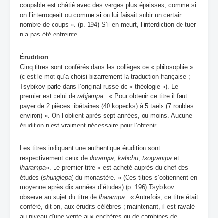
coupable est châtié avec des verges plus épaisses, comme si
on l’interrogeait ou comme
si
on lui faisait subir un certain
nombre de coups ». (p. 194) S’il en meurt, l’interdiction de tuer
n’a pas été enfreinte.
Érudition
Cinq titres sont conférés dans les collèges de « philosophie »
(c’est le mot qu’a choisi bizarrement
la traduction française ;
Tsybikov parle dans l’original russe de « théologie »). Le
premier est celui de
rabjampa
: « Pour obtenir ce titre il faut
payer de 2 pièces tibétaines (40 kopecks) à 5 taёls (7 roubles
environ) ». On l’obtient après sept années, ou moins. Aucune
érudition n’est vraiment nécessaire pour l’obtenir.
Les titres indiquant une authentique érudition sont
respectivement ceux de
dorampa
,
kabchu
,
tsogrampa
et
lharampa
». Le premier titre « est acheté auprès du chef des
études (
shunglepa
) du monastère. » (Ces titres s’obtiennent en
moyenne après dix années d’études) (p. 196) Tsybikov
observe au sujet du titre de
lharampa
: « Autrefois, ce titre était
conféré, dit-on, aux érudits célèbres ; maintenant, il est ravalé
au niveau d’une vente aux enchères ou de combines de