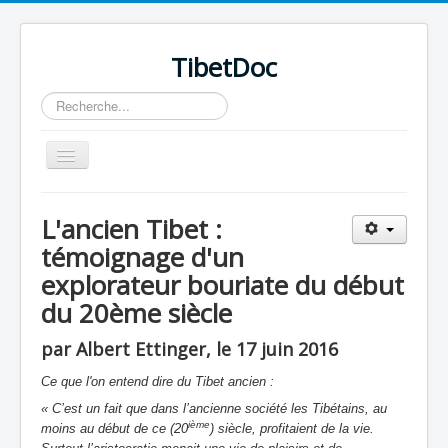
TibetDoc
Rechercher
Basculer
la
navigation
L'ancien Tibet :
témoignage d'un
explorateur bouriate du début
≡
du 20ème siècle
par Albert Ettinger, le 17 juin 2016
Ce que l'on entend dire du Tibet ancien :
« C’est un fait que dans l’ancienne société les Tibétains, au
ième
moins au début de ce (20
) siècle, profitaient de la vie.