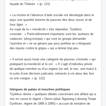
façade du Tibétain. » (p. 121)
« La misère et l’absence d’aide sociale ont développé dans le
pays une quantité énorme de pauvres des deux sexes et de
tous âges. »
Au sujet de la « mendicité » très répandue, Tsybikov
constate : « Particulièrement importants sont les ‘porteurs de
cadavres’ (
dong-tsönpa
) » qui vont en groupe demander
l’aumône et « ne se gênent pas pour proférer en s’éloignant
des injures contre le grigou » qui a donné trop peu.
« Il existe aussi toute une catégorie de pauvres criminels » qui
pratiquent la mendicité et le vol : « Il s’agit d’individus privés
de quelque membre ou d’un organe (un œil, le nez, une main) à
la suite d’une décision judiciaire, entravés à vie dans des fers
ou une cangue. » (p. 122)
Intrigues de palais et meurtres politiques
Tsybikov donne « quelques détails concernant une affaire qui a
mis en cause le régent » Demo (alias Ngawang Lobsang Tenpe
Gyeltsen, régent de 1886 à 1895) « accusé de tentative de