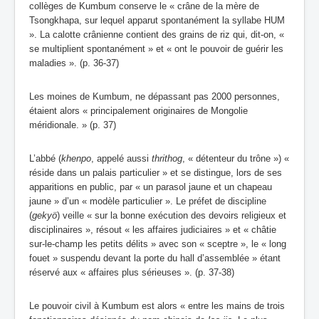
collèges de Kumbum conserve le « crâne de la mère de
Tsongkhapa, sur lequel apparut spontanément la syllabe HUM
». La calotte crânienne contient des grains de riz qui, dit-on, «
se multiplient spontanément » et « ont le pouvoir de guérir les
maladies ». (p. 36-37)
Les moines de Kumbum, ne dépassant pas 2000 personnes,
étaient alors « principalement originaires de Mongolie
méridionale. » (p. 37)
L’abbé (
khenpo
, appelé aussi
thrithog
, « détenteur du trône ») «
réside dans un palais particulier » et se distingue, lors de ses
apparitions en public, par « un parasol jaune et un chapeau
jaune » d’un « modèle particulier ». Le préfet de discipline
(
gekyö
) veille « sur la bonne exécution des devoirs religieux et
disciplinaires », résout « les affaires judiciaires » et « châtie
sur-le-champ les petits délits » avec son « sceptre », le « long
fouet » suspendu devant la porte du hall d’assemblée » étant
réservé aux « affaires plus sérieuses ». (p. 37-38)
Le pouvoir civil à Kumbum est alors « entre les mains de trois