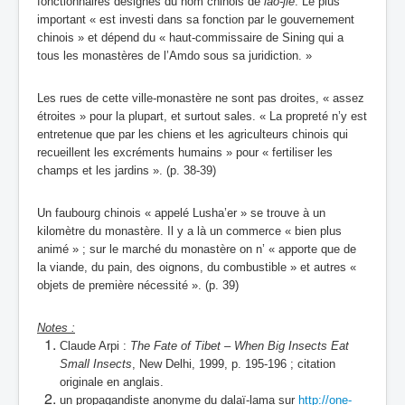
fonctionnaires désignés du nom chinois de
lao-jie
. Le plus
important « est investi dans sa fonction par le gouvernement
chinois » et dépend du « haut-commissaire de Sining qui a
tous les monastères de l’Amdo sous sa juridiction. »
Les rues de cette ville-monastère ne sont pas droites, « assez
étroites » pour la plupart, et surtout sales. « La propreté n’y est
entretenue que par les chiens et les agriculteurs chinois qui
recueillent les excréments humains » pour « fertiliser les
champs et les jardins ». (p. 38-39)
Un faubourg chinois « appelé Lusha’er » se trouve à un
kilomètre du monastère. Il y a là un commerce « bien plus
animé » ; sur le marché du monastère on n’ « apporte que de
la viande, du pain, des oignons, du combustible » et autres «
objets de première nécessité ».
(p. 39)
Notes :
Claude Arpi :
The Fate of Tibet – When Big Insects Eat
Small Insects
, New Delhi, 1999, p. 195-196 ; citation
originale en anglais.
un propagandiste anonyme du dalaï-lama sur
http://one-