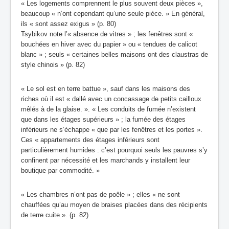
« Les logements comprennent le plus souvent deux pièces »,
beaucoup « n’ont cependant qu’une seule pièce. » En général,
ils
« sont assez exigus » (p. 80)
Tsybikov note l’« absence de vitres » ; les fenêtres sont «
bouchées en hiver avec du papier » ou « tendues de calicot
blanc » ; seuls « certaines belles maisons ont des claustras de
style chinois » (p. 82)
« Le sol est en terre battue », sauf dans les maisons des
riches où il est « dallé avec un concassage de petits cailloux
mêlés à de la glaise. ». « Les conduits de fumée n’existent
que dans les étages supérieurs » ; la fumée des étages
inférieurs ne s’échappe « que par les fenêtres et les portes ».
Ces « appartements des étages inférieurs sont
particulièrement humides : c’est pourquoi seuls les pauvres s’y
confinent par nécessité et les marchands y installent leur
boutique par commodité. »
« Les chambres n’ont pas de poêle » ; elles « ne sont
chauffées qu’au moyen de braises placées dans des récipients
de terre cuite ». (p. 82)