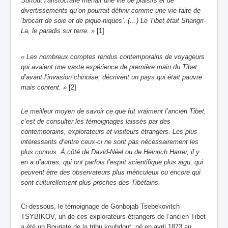
Surtout l’aristocratie menait une vie de plaisirs et de
divertissements qu’on pourrait définir comme une vie faite de
‘brocart de soie et de pique-niques’. (…) Le Tibet était Shangri-
La, le paradis sur terre. »
[1]
« Les nombreux comptes rendus contemporains de voyageurs
qui avaient une vaste expérience de première main du Tibet
d’avant l’invasion chinoise, décrivent un pays qui était pauvre
mais content. »
[2]
Le meilleur moyen de savoir ce que fut vraiment l’ancien Tibet,
c’est de consulter les témoignages laissés par des
contemporains, explorateurs et visiteurs étrangers. Les plus
intéressants d’entre ceux-ci ne sont pas nécessairement les
plus connus. À côté de David-Néel ou de
Heinrich Harrer, il y
en a d’autres, qui ont parfois l’esprit scientifique plus aigu, qui
peuvent être des observateurs plus méticuleux ou encore qui
sont culturellement plus proches des Tibétains.
Ci-dessous, l
e témoignage de Gonbojab Tsebekovitch
TSYBIKOV, un de ces explorateurs étrangers de l’ancien Tibet
a été un Bouriate de la tribu koubdout, né en avril 1873 au