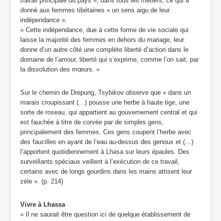
travail principale du pays », dans tous les métiers, ce qui a
donné aux femmes tibétaines « un sens aigu de leur
indépendance ».
« Cette indépendance, due à cette forme de vie sociale qui
laisse la majorité des femmes en dehors du mariage, leur
donne d’un autre côté une complète liberté d’action dans le
domaine de l’amour, liberté qui s’exprime, comme l’on sait, par
la dissolution des mœurs. »
Sur le chemin de Drepung, Tsybikov observe que « dans un
marais croupissant (…) pousse une herbe à haute tige, une
sorte de roseau, qui appartient au gouvernement central et qui
est fauchée à titre de corvée par de simples gens,
principalement des femmes. Ces gens coupent l’herbe avec
des faucilles en ayant de l’eau au-dessus des genoux et (…)
l’apportent quotidiennement à Lhasa sur leurs épaules. Des
surveillants spéciaux veillent à l’exécution de ce travail,
certains avec de longs gourdins dans les mains attisent leur
zèle ». (p. 214)
Vivre à Lhassa
« Il ne saurait être question ici de quelque établissement de