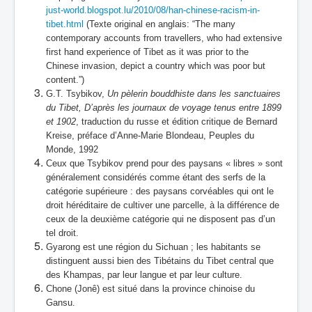
just-world.blogspot.lu/2010/08/han-chinese-racism-in-
tibet.html
(Texte original en anglais: “The many
contemporary accounts from travellers, who had extensive
first
hand experience of Tibet as it was prior to the
Chinese invasion, depict a country which was poor but
content.”)
G.T. Tsybikov,
Un pèlerin bouddhiste dans les sanctuaires
du Tibet, D’après les journaux de voyage tenus entre 1899
et 1902
, traduction du russe et édition critique de Bernard
Kreise, préface d’Anne-Marie Blondeau, Peuples du
Monde, 1992
Ceux que Tsybikov prend pour des paysans « libres » sont
généralement considérés comme étant des serfs de la
catégorie supérieure : des paysans corvéables qui ont le
droit héréditaire de cultiver une parcelle, à la différence de
ceux de la deuxième catégorie qui ne disposent pas d’un
tel droit.
Gyarong est une région du Sichuan ; les habitants se
distinguent aussi bien des Tibétains du Tibet central que
des Khampas, par leur langue et par leur culture.
Chone (Jonê) est situé dans la province chinoise du
Gansu.