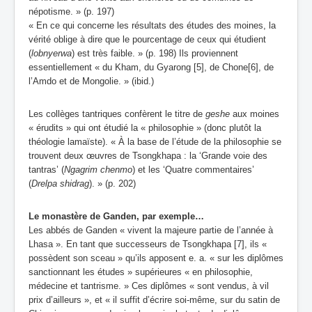
népotisme. » (p. 197)
« En ce qui concerne les résultats des études des moines, la
vérité oblige à dire que le pourcentage de ceux qui étudient
(
lobnyerwa
) est très faible. » (p. 198) Ils proviennent
essentiellement « du Kham, du Gyarong [5], de Chone[6], de
l’Amdo et de Mongolie. » (ibid.)
Les collèges tantriques confèrent le titre de
geshe
aux moines
« érudits » qui ont étudié la « philosophie » (donc plutôt la
théologie lamaïste). « À la base de l’étude de la philosophie se
trouvent deux œuvres de Tsongkhapa : la ‘Grande voie des
tantras’ (
Ngagrim chenmo
) et les ‘Quatre commentaires’
(
Drelpa shidrag
). » (p. 202)
Le monastère de Ganden, par exemple…
Les abbés de Ganden « vivent la majeure partie de l’année à
Lhasa ». En tant que successeurs de Tsongkhapa [7], ils «
possèdent son sceau » qu’ils apposent e. a. « sur les diplômes
sanctionnant les études » supérieures « en philosophie,
médecine et tantrisme. » Ces diplômes « sont vendus, à vil
prix d’ailleurs », et « il suffit d’écrire soi-même, sur du satin de