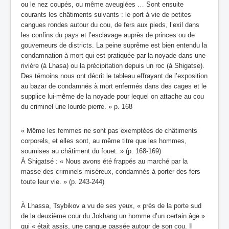
ou le nez coupés, ou même aveuglées … Sont ensuite
courants les châtiments suivants : le port à vie de petites
cangues rondes autour du cou, de fers aux pieds, l’exil dans
les confins du pays et l’esclavage auprès de princes ou de
gouverneurs de districts. La peine suprême est bien entendu la
condamnation à mort qui est pratiquée par la noyade dans une
rivière (à Lhasa) ou la précipitation depuis un roc (à Shigatse).
Des témoins nous ont décrit le tableau effrayant de l’exposition
au bazar de condamnés à mort enfermés dans des cages et le
supplice lui-m
ê
me
de la noyade pour lequel on attache au cou
du criminel une lourde pierre. » p. 168
« Même les femmes ne sont pas exemptées de châtiments
corporels, et elles sont, au même titre que les hommes,
soumises au châtiment du fouet. » (p. 168-169)
À Shigatsé : « Nous avons été frappés au marché par la
masse des criminels miséreux, condamnés à porter des fers
toute leur vie. » (p. 243-244)
À Lhassa, Tsybikov a vu de ses yeux, « près de la porte sud
de la deuxième cour du Jokhang un homme d’un certain âge »
qui « était assis, une cangue passée autour de son cou. Il