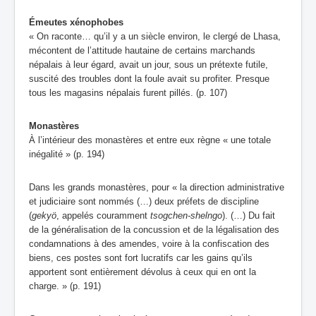
Émeutes xénophobes
« On raconte… qu’il y a un siècle environ, le clergé de Lhasa,
mécontent de l’attitude hautaine de certains marchands
népalais à leur égard, avait un jour, sous un prétexte futile,
suscité des troubles dont la foule avait su profiter. Presque
tous les magasins népalais furent pillés. (p. 107)
Monastères
À l’intérieur des monastères et entre eux règne « une totale
inégalité » (p. 194)
Dans les grands monastères, pour « la direction administrative
et judiciaire sont nommés (…) deux préfets de discipline
(
gekyö
, appelés couramment
tsogchen-shelngo
). (…) Du fait
de la généralisation de la concussion et de la légalisation des
condamnations à des amendes, voire à la confiscation des
biens, ces postes sont fort lucratifs car les gains qu’ils
apportent sont entièrement dévolus à ceux qui en ont la
charge. » (p. 191)