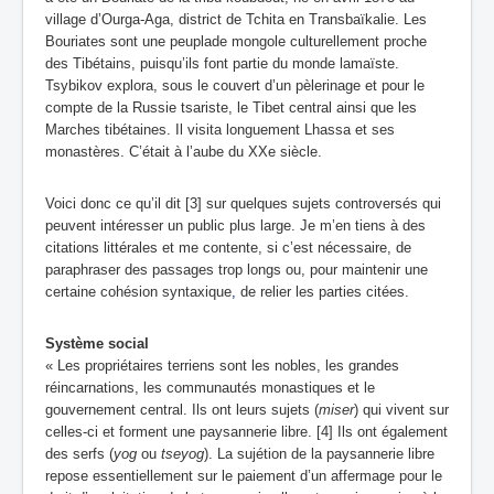
village d’Ourga-Aga, district de Tchita en Transbaïkalie. Les
Bouriates sont une peuplade mongole culturellement proche
des Tibétains, puisqu’ils font partie du monde lamaïste.
Tsybikov explora, sous le couvert d’un pèlerinage et pour le
compte de la Russie tsariste, le Tibet central ainsi que les
Marches tibétaines. Il visita longuement Lhassa et ses
monastères. C’était
à l’aube du XXe siècle.
Voici donc ce qu’il dit [3] sur quelques sujets controversés qui
peuvent intéresser un public plus large. Je m’en tiens à des
citations littérales et me contente, si c’est nécessaire, de
paraphraser des passages trop longs ou, pour maintenir une
certaine cohésion syntaxique
,
de relier les parties citées.
Système social
« Les propriétaires terriens sont les nobles, les grandes
réincarnations, les communautés monastiques et le
gouvernement central. Ils ont leurs sujets (
miser
) qui vivent sur
celles-ci et forment une paysannerie libre. [4] Ils ont également
des serfs (
yog
ou
tseyog
). La sujétion de la paysannerie libre
repose essentiellement sur le paiement d’un affermage pour le