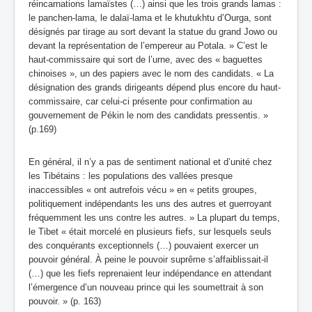
réincarnations lamaïstes (…) ainsi que les trois grands lamas :
le panchen-lama, le dalaï-lama et le khutukhtu d’Ourga, sont
désignés par tirage au sort devant la statue du grand Jowo ou
devant la représentation de l’empereur au Potala. » C’est le
haut-commissaire qui sort de l’urne, avec des « baguettes
chinoises », un des papiers avec le nom des candidats. « La
désignation des grands dirigeants dépend plus encore du haut-
commissaire, car celui-ci présente pour confirmation au
gouvernement de Pékin le nom des candidats pressentis. »
(p.169)
En général, il n’y a pas de sentiment national et d’unité chez
les Tibétains : les populations des vallées presque
inaccessibles « ont autrefois vécu » en « petits groupes,
politiquement indépendants les uns des autres et guerroyant
fréquemment les uns contre les autres. » La plupart du temps,
le Tibet « était morcelé en plusieurs fiefs, sur lesquels seuls
des conquérants exceptionnels (…) pouvaient exercer un
pouvoir général. À peine le pouvoir suprême s’affaiblissait-il
(…) que les fiefs reprenaient leur indépendance en attendant
l’émergence d’un nouveau prince qui les soumettrait à son
pouvoir. » (p. 163)