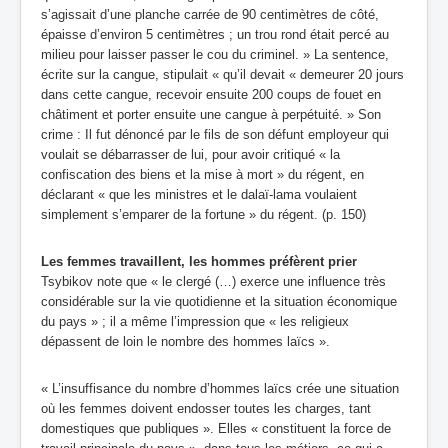
s’agissait d’une planche carrée de 90 centimètres de côté,
épaisse d’environ 5 centimètres ; un trou rond était percé au
milieu pour laisser passer le cou du criminel. » La sentence,
écrite sur la cangue, stipulait « qu’il devait « demeurer 20 jours
dans cette cangue, recevoir ensuite 200 coups de fouet en
châtiment et porter ensuite une cangue à perpétuité. » Son
crime : Il fut dénoncé par le fils de son défunt employeur qui
voulait se débarrasser de lui, pour avoir critiqué « la
confiscation des biens et la mise à mort » du régent, en
déclarant « que les ministres et le dalaï-lama voulaient
simplement s’emparer de la fortune » du régent. (p. 150)
Les femmes travaillent, les hommes préfèrent prier
Tsybikov note que « le clergé (…) exerce une influence très
considérable sur la vie quotidienne et la situation économique
du pays » ; il a même l’impression que « les religieux
dépassent de loin le nombre des hommes laïcs ».
« L’insuffisance du nombre d’hommes laïcs crée une situation
où les femmes doivent endosser toutes les charges, tant
domestiques que publiques ». Elles « constituent la force de