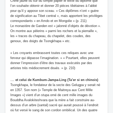
Chine jaune ou sur du simple papier le texte du diplôme que
l’on souhaite obtenir et donner 20 pièces tibétaines à l’abbé
pour qu’il y appose son sceau. » Ces diplômes n’ont « guère
de signification au Tibet central », mais apportent les privilèges
correspondants « en Amdo et en Mongolie » (p. 211)
Le monastère de Ganden est « jalonné d’objets de dévotion ».
On montre aux pèlerins « parmi les rochers et la pierraille »,
les « traces du chapeau, du chapelet, des coudes, des
genoux, des doigts de Tsongkhapa » etc.
« Les croyants embrassent toutes ces reliques avec une
ferveur qui dépasse l’imagination. » « Pourtant, elles peuvent
donner l’impression d’être des travaux exécutés par des
artistes très médiocrement doués. » (p. 210)
…
et celui de Kumbum-Jampa-Ling (Ta’er si en chinois)
Tsongkhapa, le fondateur de la secte des Gelugpa y serait né
en 1357. Son nom (« Temple de Maitreya aux Cent Mille
Images ») vient d’un stupa orné de cent mille images du
Bouddha Avalokiteshvara que la mère a fait construire au-
dessus d’un arbre (santal) sacré qui aurait poussé à l’endroit
où fut versé le sang de son cordon ombilical. Un des quatre