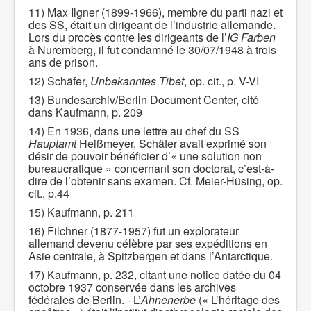
11) Max Ilgner (1899-1966), membre du parti nazi et
des SS, était un dirigeant de l’industrie allemande.
Lors du procès contre les dirigeants de l’
IG Farben
à Nuremberg, il fut condamné le 30/07/1948 à trois
ans de prison.
12) Schäfer,
Unbekanntes Tibet
, op. cit., p. V-VI
13) Bundesarchiv/Berlin Document Center, cité
dans Kaufmann, p. 209
14) En 1936, dans une lettre au chef du SS
Hauptamt
Heißmeyer, Schäfer avait exprimé son
désir de pouvoir bénéficier d’« une solution non
bureaucratique » concernant son doctorat, c’est-à-
dire de l’obtenir sans examen. Cf. Meier-Hüsing, op.
cit., p.44
15) Kaufmann, p. 211
16) Filchner (1877-1957) fut un explorateur
allemand devenu célèbre par ses expéditions en
Asie centrale, à Spitzbergen et dans l’Antarctique.
17) Kaufmann, p. 232, citant une notice datée du 04
octobre 1937 conservée dans les archives
fédérales de Berlin. - L’
Ahnenerbe
(« L’héritage des