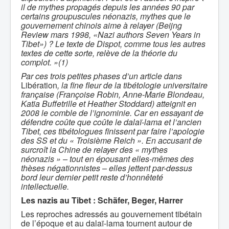
il de mythes propagés depuis les années 90 par
certains groupuscules néonazis, mythes que le
gouvernement chinois aime à relayer (Beijng
Review mars 1998, «Nazi authors Seven Years in
Tibet») ? Le texte de Dispot, comme tous les autres
textes de cette sorte, relève de la théorie du
complot. »(1)
Par ces trois petites phases d’un article dans
Libération
, la fine fleur de la tibétologie universitaire
française (Françoise Robin, Anne-Marie Blondeau,
Katia Buffetrille et Heather Stoddard) atteignit en
2008 le comble de l’ignominie. Car en essayant de
défendre coûte que coûte le dalaï-lama et l’ancien
Tibet, ces tibétologues finissent par faire l’apologie
des SS et du « Troisième Reich ». En accusant de
surcroît la Chine de relayer des « mythes
néonazis » – tout en épousant elles-mêmes des
thèses négationnistes – elles jettent par-dessus
bord leur dernier petit reste d’honnêteté
intellectuelle.
Les nazis au Tibet : Schäfer, Beger, Harrer
Les reproches adressés au gouvernement tibétain
de l’époque et au dalaï-lama tournent autour de