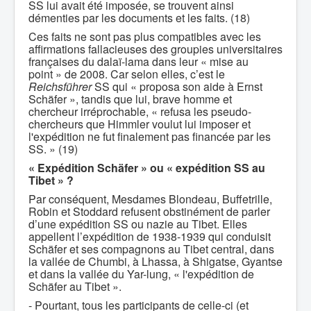
SS lui avait été imposée, se trouvent ainsi
démenties par les documents et les faits. (18)
Ces faits ne sont pas plus compatibles avec les
affirmations fallacieuses des groupies universitaires
françaises du dalaï-lama dans leur « mise au
point » de 2008. Car selon elles, c’est le
Reichsführer
SS qui « proposa son aide à Ernst
Schäfer », tandis que lui, brave homme et
chercheur irréprochable, « refusa les pseudo-
chercheurs que Himmler voulut lui imposer et
l'expédition ne fut finalement pas financée par les
SS. » (19)
« Expédition Schäfer » ou « expédition SS au
Tibet » ?
Par conséquent, Mesdames Blondeau, Buffetrille,
Robin et Stoddard refusent obstinément de parler
d’une expédition SS ou nazie au Tibet. Elles
appellent l’expédition de 1938-1939 qui conduisit
Schäfer et ses compagnons au Tibet central, dans
la vallée de Chumbi, à Lhassa, à Shigatse, Gyantse
et dans la vallée du Yar-lung, « l'expédition de
Schäfer au Tibet ».
- Pourtant, tous les participants de celle-ci (et