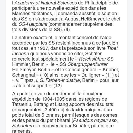
l’
Academy of Natural Sciences
de Philadelphie de
participer à une nouvelle expédition dans les
Marches tibétaines, il demanda aussitôt le soutien
des SS en s’adressant à August Heißmeyer, le chef
du
SS-Hauptamt
(commandement suprême des
trois divisions de la SS). (9)
La nature exacte et le montant concret de l’aide
accordée par les SS restent inconnus à ce jour. En
tout cas, en 1937, dans la préface à son livre
Tibet
inconnu
que nous venons de citer, Schäfer
remercie tout spécialement le «
Reichsführer
SS
Himmler, Berlin », le « SS
Obergruppenführer
Heißmeyer, Berlin » et le Consul général « Kriebel,
Schanghai » (10) ainsi que les « Dr. Ilgner » (11) et
« v. Tirpitz,
I. G. Farben-Industrie
, Berlin » pour leur
« aide et support ». (12)
Au point de vue du rendement, la deuxième
expédition de 1934-1935 dans les régions de
Tatsienlu, Batang et Litang apporta des résultats
remarquables : 3 400 objets taxidermiques d’un
poids total de 5 tonnes, parmi lesquels des cornes
et des peaux du petit bharal (
Pseudois nayaur ssp.
Schaeferi
) « découvert » par Schäfer, purent être
ramenés.