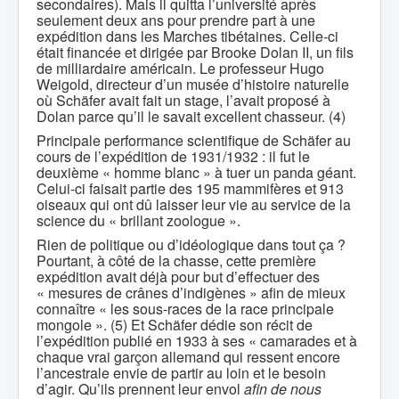
secondaires). Mais il quitta l’université après
seulement deux ans pour prendre part à une
expédition dans les Marches tibétaines. Celle-ci
était financée et dirigée par Brooke Dolan II, un fils
de milliardaire américain. Le professeur Hugo
Weigold, directeur d’un musée d’histoire naturelle
où Schäfer avait fait un stage, l’avait proposé à
Dolan parce qu’il le savait excellent chasseur. (4)
Principale performance scientifique de Schäfer au
cours de l’expédition de 1931/1932 : il fut le
deuxième « homme blanc » à tuer un panda géant.
Celui-ci faisait partie des 195 mammifères et 913
oiseaux qui ont dû laisser leur vie au service de la
science du « brillant zoologue ».
Rien de politique ou d’idéologique dans tout ça ?
Pourtant, à côté de la chasse, cette première
expédition avait déjà pour but d’effectuer des
« mesures de crânes d’indigènes » afin de mieux
connaître « les sous-races de la race principale
mongole ». (5) Et Schäfer dédie son récit de
l’expédition publié en 1933 à ses « camarades et à
chaque vrai garçon allemand qui ressent encore
l’ancestrale envie de partir au loin et le besoin
d’agir. Qu’ils prennent leur envol
afin de nous