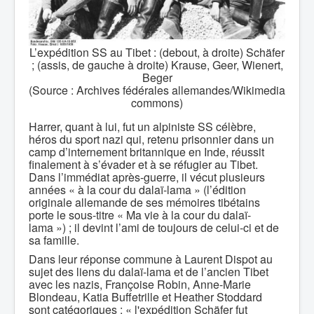
L’expédition SS au Tibet : (debout, à droite) Schäfer
; (assis, de gauche à droite) Krause, Geer, Wienert,
Beger
(Source : Archives fédérales allemandes/Wikimedia
commons)
Harrer, quant à lui, fut un alpiniste SS célèbre,
héros du sport nazi qui, retenu prisonnier dans un
camp d’internement britannique en Inde, réussit
finalement à s’évader et à se réfugier au Tibet.
Dans l’immédiat après-guerre, il vécut plusieurs
années « à la cour du dalaï-lama » (l’édition
originale allemande de ses mémoires tibétains
porte le sous-titre « Ma vie à la cour du dalaï-
lama ») ; il devint l’ami de toujours de celui-ci et de
sa famille.
Dans leur réponse commune à Laurent Dispot au
sujet des liens du dalaï-lama et de l’ancien Tibet
avec les nazis, Françoise Robin, Anne-Marie
Blondeau, Katia Buffetrille et Heather Stoddard
sont catégoriques : « l'expédition Schäfer fut