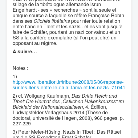
sillage de la tibétologue allemande Isrun
Engelhardt - ses « recherches » sont la seule et
unique source à laquelle se réfère Françoise Robin
dans ses
Clichés tibétains
pour nier toute relation
entre l’ancien Tibet et les nazis - elles vont jusqu’à
faire de Schäfer, pourtant un nazi convaincu et un
SS à la carrière exemplaire (si l’on peut dire) un
opposant au régime.
À suivre…
Notes :
1)
http://www.liberation.fr/tribune/2008/05/06/reponse-
sur-les-liens-entre-le-dalai-lama-et-les-nazis_71041
2) cf. Wolfgang Kaufmann,
Das Dritte Reich und
Tibet: Die Heimat des „Östlichen Hakenkreuzes“ im
Blickfeld der Nationalsozialisten
, 4. Édition,
Ludwigsfelder Verlagshaus 2014 (Thèse de
doctorat, université de Hagen, 2008), 966 pages, p.
227-229
3) Peter Meier-Hüsing, Nazis in Tibet : Das Rätsel
um die SS-Expedition Ernst Schäfer,