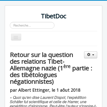
TibetDoc
Rechercher
Basculer
la
navigation
Retour sur la question
des relations Tibet-
ère
Allemagne nazie (1
partie :
≡
des tibétologues
négationnistes)
par Albert Ettinger, le 1 aôut 2018
« Quoi qu'en dise Laurent Dispot,
l'expédition
Schäfer fut scientifique et celle de Harrer, une
expédition d'alpinisme.
Peut-être l'auteur s'inspire-t-