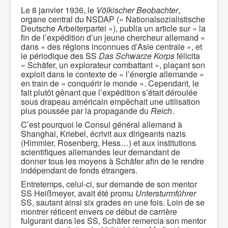
Le 8 janvier 1936, le
Völkischer Beobachter
,
organe central du NSDAP (« Nationalsozialistische
Deutsche Arbeiterpartei »), publia un article sur « la
fin de l’expédition d’un jeune chercheur allemand »
dans « des régions inconnues d’Asie centrale », et
le périodique des SS
Das Schwarze Korps
félicita
« Schäfer, un explorateur combattant », plaçant son
exploit dans le contexte de « l’énergie allemande »
en train de « conquérir le monde ». Cependant, le
fait plutôt gênant que l’expédition s’était déroulée
sous drapeau américain empêchait une utilisation
plus poussée par la propagande du
Reich
.
C’est pourquoi le Consul général allemand à
Shanghai, Kriebel, écrivit aux dirigeants nazis
(Himmler, Rosenberg, Hess…) et aux institutions
scientifiques allemandes leur demandant de
donner tous les moyens à Schäfer afin de le rendre
indépendant de fonds étrangers.
Entretemps, celui-ci, sur demande de son mentor
SS Heißmeyer, avait été promu
Untersturmführer
SS, sautant ainsi six grades en une fois. Loin de se
montrer réticent envers ce début de carrière
fulgurant dans les SS, Schäfer remercia son mentor