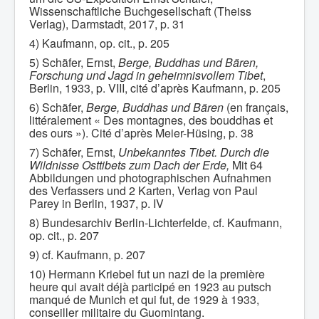
Wissenschaftliche Buchgesellschaft (Theiss
Verlag), Darmstadt, 2017, p. 31
4) Kaufmann, op. cit., p. 205
5) Schäfer, Ernst,
Berge, Buddhas und Bären,
Forschung und Jagd in geheimnisvollem Tibet
,
Berlin, 1933, p. VIII, cité d’après Kaufmann, p. 205
6) Schäfer,
Berge, Buddhas und Bären
(en français,
littéralement « Des montagnes, des bouddhas et
des ours »). Cité d’après Meier-Hüsing, p. 38
7) Schäfer, Ernst,
Unbekanntes Tibet. Durch die
Wildnisse Osttibets zum Dach der Erde,
Mit 64
Abbildungen und photographischen Aufnahmen
des Verfassers und 2 Karten, Verlag von Paul
Parey in Berlin, 1937, p. IV
8) Bundesarchiv Berlin-Lichterfelde, cf. Kaufmann,
op. cit., p. 207
9) cf. Kaufmann, p. 207
10) Hermann Kriebel fut un nazi de la première
heure qui avait déjà participé en 1923 au putsch
manqué de Munich et qui fut, de 1929 à 1933,
conseiller militaire du Guomintang.