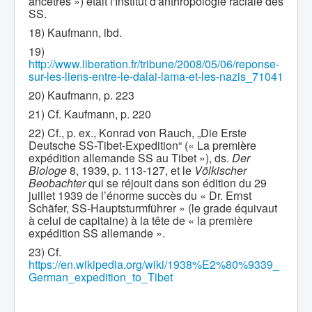
ancêtres ») était l'Institut d'anthropologie raciale des
SS.
18) Kaufmann, ibd.
19)
http://www.liberation.fr/tribune/2008/05/06/reponse-
sur-les-liens-entre-le-dalai-lama-et-les-nazis_71041
20) Kaufmann, p. 223
21) Cf. Kaufmann, p. 220
22) Cf., p. ex., Konrad von Rauch, „Die Erste
Deutsche SS-Tibet-Expedition“ (« La première
expédition allemande SS au Tibet »), ds.
Der
Biologe
8, 1939, p. 113-127, et le
Völkischer
Beobachter
qui se réjouit dans son édition du 29
juillet 1939 de l’énorme succès du « Dr. Ernst
Schäfer, SS-Hauptsturmführer » (le grade équivaut
à celui de capitaine) à la tête de « la première
expédition SS allemande ».
23) Cf.
https://en.wikipedia.org/wiki/1938%E2%80%9339_
German_expedition_to_Tibet