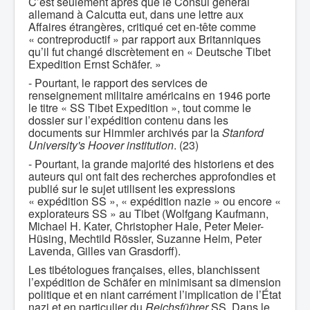
C’est seulement après que le Consul général
allemand à Calcutta eut, dans une lettre aux
Affaires étrangères, critiqué cet en-tête comme
« contreproductif » par rapport aux Britanniques
qu’il fut changé discrètement en « Deutsche Tibet
Expedition Ernst Schäfer. »
- Pourtant, le rapport des services de
renseignement militaire américains en 1946 porte
le titre « SS Tibet Expedition », tout comme le
dossier sur l’expédition contenu dans les
documents sur Himmler archivés par la
Stanford
University's Hoover institution
. (23)
- Pourtant, la grande majorité des historiens et des
auteurs qui ont fait des recherches approfondies et
publié sur le sujet utilisent les expressions
« expédition SS », « expédition nazie » ou encore «
explorateurs SS » au Tibet (Wolfgang Kaufmann,
Michael H. Kater, Christopher Hale, Peter Meier-
Hüsing, Mechtild Rössler, Suzanne Heim, Peter
Lavenda, Gilles van Grasdorff).
Les tibétologues françaises, elles, blanchissent
l’expédition de Schäfer en minimisant sa dimension
politique et en niant carrément l’implication de l’État
nazi et en particulier du
Reichsführer
SS. Dans le