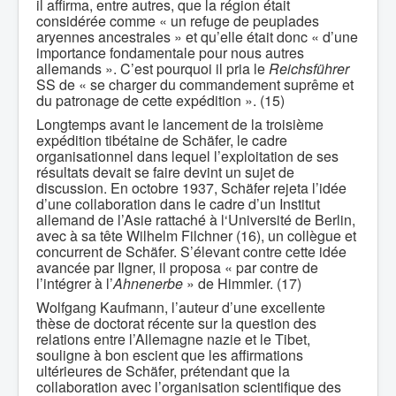
il affirma, entre autres, que la région était
considérée comme « un refuge de peuplades
aryennes ancestrales » et qu’elle était donc « d’une
importance fondamentale pour nous autres
allemands ». C’est pourquoi il pria le
Reichsführer
SS de « se charger du commandement suprême et
du patronage de cette expédition ». (15)
Longtemps avant le lancement de la troisième
expédition tibétaine de Schäfer, le cadre
organisationnel dans lequel l’exploitation de ses
résultats devait se faire devint un sujet de
discussion. En octobre 1937, Schäfer rejeta l’idée
d’une collaboration dans le cadre d’un Institut
allemand de l’Asie rattaché à l‘Université de Berlin,
avec à sa tête Wilhelm Filchner (16), un collègue et
concurrent de Schäfer. S’élevant contre cette idée
avancée par Ilgner, il proposa « par contre de
l’intégrer à l’
Ahnenerbe
» de Himmler. (17)
Wolfgang Kaufmann, l’auteur d’une excellente
thèse de doctorat récente sur la question des
relations entre l’Allemagne nazie et le Tibet,
souligne à bon escient que les affirmations
ultérieures de Schäfer, prétendant que la
collaboration avec l’organisation scientifique des