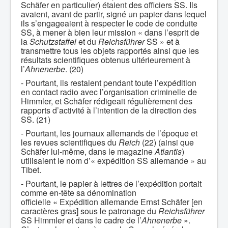
Schäfer en particulier) étaient des officiers SS. Ils
avaient, avant de partir, signé un papier dans lequel
ils s’engageaient à respecter le code de conduite
SS, à mener à bien leur mission « dans l’esprit de
la
Schutzstaffel
et du
Reichsführer
SS » et à
transmettre tous les objets rapportés ainsi que les
résultats scientifiques obtenus ultérieurement à
l’
Ahnenerbe
. (20)
- Pourtant, ils restaient pendant toute l’expédition
en contact radio avec l’organisation criminelle de
Himmler, et Schäfer rédigeait régulièrement des
rapports d’activité à l’intention de la direction des
SS. (21)
- Pourtant, les journaux allemands de l’époque et
les revues scientifiques du
Reich
(22) (ainsi que
Schäfer lui-même, dans le magazine
Atlantis
)
utilisaient le nom d’« expédition SS allemande » au
Tibet.
- Pourtant, le papier à lettres de l’expédition portait
comme en-tête sa dénomination
officielle « Expédition allemande Ernst Schäfer [en
caractères gras] sous le patronage du
Reichsführer
SS Himmler et dans le cadre de l’
Ahnenerbe
».