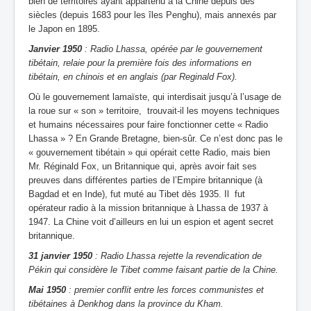
bien de territoires ayant appartenu à la Chine depuis des
siècles (depuis 1683 pour les îles Penghu), mais annexés par
le Japon en 1895.
Janvier 1950
: Radio Lhassa, opérée par le gouvernement
tibétain, relaie pour la première fois des informations en
tibétain, en chinois et en anglais (par Reginald Fox).
Où le gouvernement lamaïste, qui interdisait jusqu’à l’usage de
la roue sur « son » territoire, trouvait-il les moyens techniques
et humains nécessaires pour faire fonctionner cette « Radio
Lhassa » ? En Grande Bretagne, bien-sûr. Ce n’est donc pas le
« gouvernement tibétain » qui opérait cette Radio, mais bien
Mr. Réginald Fox, un Britannique qui, après avoir fait ses
preuves dans différentes parties de l’Empire britannique (à
Bagdad et en Inde), fut muté au Tibet dès 1935. Il fut
opérateur radio à la mission britannique à Lhassa de 1937 à
1947. La Chine voit d’ailleurs en lui un espion et agent secret
britannique.
31 janvier 1950
: Radio Lhassa rejette la revendication de
Pékin qui considère le Tibet comme faisant partie de la Chine.
Mai 1950
: premier conflit entre les forces communistes et
tibétaines à Denkhog dans la province du Kham.