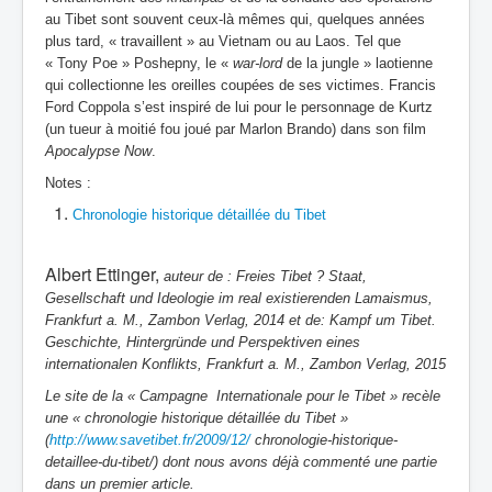
au Tibet sont souvent ceux-là mêmes qui, quelques années
plus tard, « travaillent » au Vietnam ou au Laos. Tel que
« Tony Poe » Poshepny, le «
war-lord
de la jungle » laotienne
qui collectionne les oreilles coupées de ses victimes. Francis
Ford Coppola s’est inspiré de lui pour le personnage de Kurtz
(un tueur à moitié fou joué par Marlon Brando) dans son film
Apocalypse Now
.
Notes :
Chronologie historique détaillée du Tibet
Albert Ettinger,
auteur de : Freies Tibet ? Staat,
Gesellschaft und Ideologie im real existierenden Lamaismus,
Frankfurt a. M., Zambon Verlag, 2014 et de: Kampf um Tibet.
Geschichte, Hintergründe und Perspektiven eines
internationalen Konflikts, Frankfurt a. M., Zambon Verlag, 2015
Le site de la « Campagne Internationale pour le Tibet » recèle
une « chronologie historique détaillée du Tibet »
(
http://www.savetibet.fr/2009/12/
chronologie-historique-
detaillee-du-tibet/) dont nous avons déjà commenté une partie
dans un premier article.