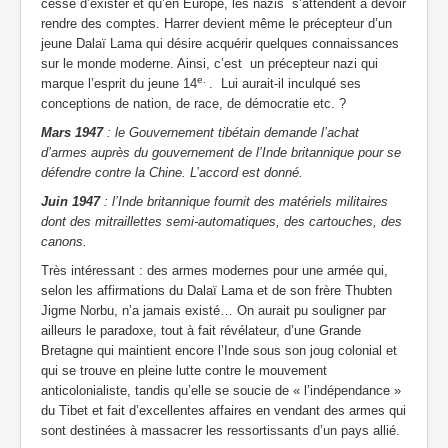
cessé d’exister et qu’en Europe, les nazis s’attendent à devoir
rendre des comptes. Harrer devient même le précepteur d’un
jeune Dalaï Lama qui désire acquérir quelques connaissances
sur le monde moderne. Ainsi, c’est un précepteur nazi qui
e.
marque l’esprit du jeune 14
. Lui aurait-il inculqué ses
conceptions de nation, de race, de démocratie etc. ?
Mars 1947
: le Gouvernement tibétain demande l’achat
d’armes auprès du gouvernement de l’Inde britannique pour se
défendre contre la Chine. L’accord est donné.
Juin 1947
: l’Inde britannique fournit des matériels militaires
dont des mitraillettes semi-automatiques, des cartouches, des
canons.
Très intéressant : des armes modernes pour une armée qui,
selon les affirmations du Dalaï Lama et de son frère Thubten
Jigme Norbu, n’a jamais existé… On aurait pu souligner par
ailleurs le paradoxe, tout à fait révélateur, d’une Grande
Bretagne qui maintient encore l’Inde sous son joug colonial et
qui se trouve en pleine lutte contre le mouvement
anticolonialiste, tandis qu’elle se soucie de « l’indépendance »
du Tibet et fait d’excellentes affaires en vendant des armes qui
sont destinées à massacrer les ressortissants d’un pays allié.