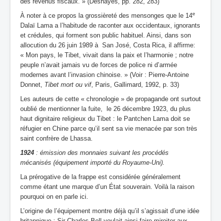
des revenus fiscaux. » (Deshayes, pp. 282, 283)
e
À noter à ce propos la grossièreté des mensonges que le 14
Dalaï Lama a l’habitude de raconter aux occidentaux, ignorants
et crédules, qui forment son public habituel. Ainsi, dans son
allocution du 26 juin 1989 à San José, Costa Rica, il affirme:
« Mon pays, le Tibet, vivait dans la paix et l’harmonie ; notre
peuple n’avait jamais vu de forces de police ni d’armée
modernes avant l’invasion chinoise. » (Voir : Pierre-Antoine
Donnet,
Tibet mort ou vif
, Paris, Gallimard, 1992, p. 33)
Les auteurs de cette « chronologie » de propagande ont surtout
oublié de mentionner la fuite, le 26 décembre 1923, du plus
haut dignitaire religieux du Tibet : le Pantchen Lama doit se
réfugier en Chine parce qu’il sent sa vie menacée par son très
saint confrère de Lhassa.
1924
: émission des monnaies suivant les procédés
mécanisés (équipement importé du Royaume-Uni).
La prérogative de la frappe est considérée généralement
comme étant une marque d’un État souverain. Voilà la raison
pourquoi on en parle ici.
L’origine de l’équipement montre déjà qu’il s’agissait d’une idée
britannique : Sir Charles Bell voulait ainsi faire miroiter aux