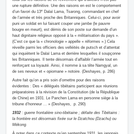
une rupture définitive. Une des raisons en est le comportement
e
d’un favori du 13
Dalaï Lama, Tsarong, commandant en chef
de l’armée et très proche des Britanniques. Celui-ci, pour avoir
puni un soldat en lui faisant couper une jambe (le pauvre
bougre en meurt), est démis de son poste sur demande d’un
haut dignitaire religieux opposé à la « militarisation du pays ».
(C’est ce que la « chronologie » appelle « réformes ».) Cela
réveille parmi les officiers des velléités de putsch et d’attentat
qui inquiètent le Dalaï Lama et derrière lesquelles il soupçonne
les Britanniques. Il tente désormais d’affaiblir l’armée tout en
renforçant sa loyauté. Ainsi, il nomme à sa tête Namgyal, un
de ses neveux et « opiomane » notoire. (Deshayes, p. 286)
Autre fait qu’on a pris soin d’omettre pour des raisons
évidentes : Des « délégués tibétains participent aux réunions
préparatoires à la révision de la Constitution (de la République
de Chine) en 1931. Le Panchen Lama en personne siège à la
tribune d’honneur … » (Deshayes, p. 290)
1932
: guerre frontalière sino-tibétaine ; défaite des Tibétains :
la frontière est désormais fixée sur le Dzatchou (Dzachu) ou
Mékong.
À noter dans ce contexte qu’en septembre 1931, les japonais