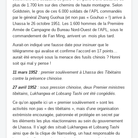
plus de 1.700 km sur des chemins de haute montagne. Selon
Goldstein, le gros de ces 6.000 soldats de l’APL commandés
par le général Zhang Guohua (et non pas « Gouhuo » !) arrive à
Lhassa le 26 octobre 1951. Les 1.600 hommes de la Première
Armée de Campagne du Bureau Nord-Ouest de l’APL, sous le
commandement de Fan Ming, arrivent un mois plus tard.
Aurait-on indiqué une fausse date pour insinuer que le
télégramme qui avalise et confirme l’accord en 17 points…
aurait été envoyé sous la menace des fusils chinois ? Honni
soit qui mal y pense !
11 mars 1952
: premier soulèvement à Lhassa des Tibétains
contre la présence chinoise.
27 avril 1952
: sous pression chinoise, deux Premier ministres
tibétains, Lukhangwa et Lobsang Tashi ont été congédiés.
Ce qu’on appelle ici un « premier soulèvement » sont les
activités non pas « des tibétains », mais d’une organisation
extrémiste encouragée, patronnée et protégée en secret par
les éléments les plus réactionnaires au sein du gouvernement
de Lhassa. Il s’agit des
sitsab
Lukhangwa et Lobsang Tashi
ainsi que de la clique de Namseling, un haut responsable du