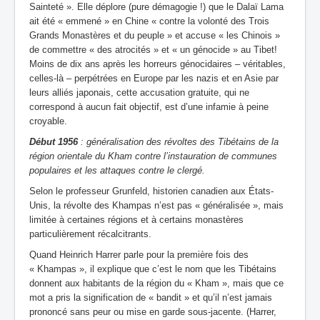
Sainteté ». Elle déplore (pure démagogie !) que le Dalaï Lama
ait été « emmené » en Chine « contre la volonté des Trois
Grands Monastères et du peuple » et accuse « les Chinois »
de commettre « des atrocités » et « un génocide » au Tibet!
Moins de dix ans après les horreurs génocidaires – véritables,
celles-là – perpétrées en Europe par les nazis et en Asie par
leurs alliés japonais, cette accusation gratuite, qui ne
correspond à aucun fait objectif, est d’une infamie à peine
croyable.
Début 1956
: généralisation des révoltes des Tibétains de la
région orientale du Kham contre l’instauration de communes
populaires et les attaques contre le clergé.
Selon le professeur Grunfeld, historien canadien aux États-
Unis, la révolte des Khampas n’est pas « généralisée », mais
limitée à certaines régions et à certains monastères
particulièrement récalcitrants.
Quand Heinrich Harrer parle pour la première fois des
« Khampas », il explique que c’est le nom que les Tibétains
donnent aux habitants de la région du « Kham », mais que ce
mot a pris la signification de « bandit » et qu’il n’est jamais
prononcé sans peur ou mise en garde sous-jacente. (Harrer,