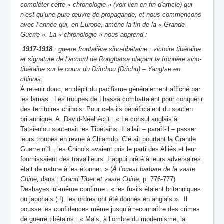
compléter cette « chronologie » (voir lien en fin d'article) qui
n’est qu’une pure œuvre de propagande, et nous commençons
avec l’année qui, en Europe, amène la fin de la « Grande
Guerre ». La « chronologie » nous apprend :
1917-1918
: guerre frontalière sino-tibétaine ; victoire tibétaine
et signature de l’accord de Rongbatsa plaçant la frontière sino-
tibétaine sur le cours du Dritchou (Drichu) – Yangtse en
chinois.
À retenir donc, en dépit du pacifisme généralement affiché par
les lamas : Les troupes de Lhassa combattaient pour conquérir
des territoires chinois. Pour cela ils bénéficiaient du soutien
britannique. A. David-Néel écrit : « Le consul anglais à
Tatsienlou soutenait les Tibétains. Il allait – paraît-il – passer
leurs troupes en revue à Chiamdo. C’était pourtant la Grande
Guerre n°1 ; les Chinois avaient pris le parti des Alliés et leur
fournissaient des travailleurs. L’appui prêté à leurs adversaires
était de nature à les étonner. » (
À l’ouest barbare de la vaste
Chine,
dans :
Grand Tibet et vaste Chine
, p. 776-777)
Deshayes lui-même confirme : « les fusils étaient britanniques
ou japonais ( !), les ordres ont été donnés en anglais ». Il
pousse les confidences même jusqu’à reconnaître des crimes
de guerre tibétains : « Mais, à l’ombre du modernisme, la