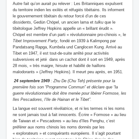
Autre fait qu’on aurait pu relever : Les Britanniques expulsent
du territoire indien les exilés et réfugiés tibétains. Ils informent
le gouvernement tibétain du retour forcé d’un de ces
dissidents, Gedün Chöpel, un ancien lama et
tulku
que le
tibétologue Jeffrey Hopkins appelle un « brillant érudit »
.
Chöpel est membre d’un parti « révolutionnaire pro-chinois », le
Tibet Improvement Party
, fondé en 1939 à Kalimpong par
Pandatsang Rapga, Kumbela und Canglocen Kung. Arrivé au
Tibet en 1947, il est tout-de-suite arrêté pour activités
subversives et jeté dans un cachot dont il sort en 1949, après
28 mois, « très maigre, hirsute et habillé de haillons
malodorants » (Jeffrey Hopkins). Il meurt peu après, en 1951.
24 septembre 1949
: Zhu De (Chu Teh) présente pour la
première fois son “Programme Commun” et déclare que “la
guerre révolutionnaire doit être menée pour libérer Formose, les
Iles Pescadores, l’Ile de Hainan et le Tibet”.
La langue est souvent révélatrice, et ni les termes ni les noms
ne sont jamais tout à fait innocents. Écrire « Formose » au lieu
de Taiwan et « Pescadores » au lieu d’Iles Penghu, c’est
préférer aux noms chinois les noms donnés par les
« explorateurs » et conquérants européens. Il s’agit pourtant