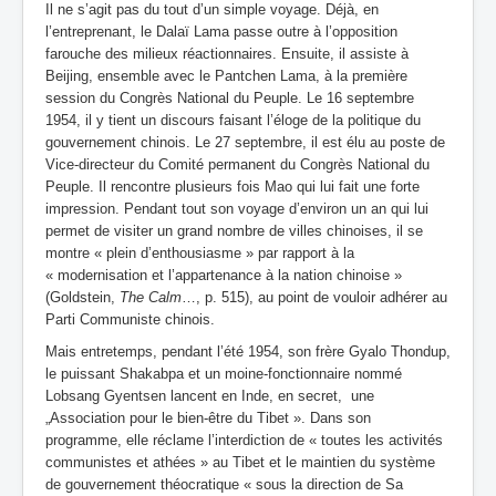
Il ne s’agit pas du tout d’un simple voyage. Déjà, en
l’entreprenant, le Dalaï Lama passe outre à l’opposition
farouche des milieux réactionnaires. Ensuite, il assiste à
Beijing, ensemble avec le Pantchen Lama, à la première
session du Congrès National du Peuple. Le 16 septembre
1954, il y tient un discours faisant l’éloge de la politique du
gouvernement chinois. Le 27 septembre, il est élu au poste de
Vice-directeur du Comité permanent du Congrès National du
Peuple. Il rencontre plusieurs fois Mao qui lui fait une forte
impression. Pendant tout son voyage d’environ un an qui lui
permet de visiter un grand nombre de villes chinoises, il se
montre « plein d’enthousiasme » par rapport à la
« modernisation et l’appartenance à la nation chinoise »
(Goldstein,
The Calm
…, p. 515), au point de vouloir adhérer au
Parti Communiste chinois.
Mais entretemps, pendant l’été 1954, son frère Gyalo Thondup,
le puissant Shakabpa et un moine-fonctionnaire nommé
Lobsang Gyentsen lancent en Inde, en secret, une
„Association pour le bien-être du Tibet ». Dans son
programme, elle réclame l’interdiction de « toutes les activités
communistes et athées » au Tibet et le maintien du système
de gouvernement théocratique « sous la direction de Sa