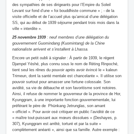
des sympathies de ses dirigeants pour l’Empire du Soleil
Levant sur fond d’une « foi bouddhiste commune » ; - de la
visite officielle et de l’accueil plus qu’amical d’une délégation
SS, qui au début de 1939 séjourne pendant trois mois dans la
ville « interdite ».
25 novembre 1939
: neuf membres d’une délégation du
gouvernement Guomindang (Kuomintang) de la Chine
nationaliste arrivent et s’installent à Lhassa.
Encore un petit oubli à signaler : À partir de 1939, le régent
Djampel Yéshé, plus connu sous le nom de Réting Rinpoché,
tient seul les rênes du pouvoir après avoir évincé le « kaleun
Trimeun, dont la santé mentale est chancelante ». Il utilise son
pouvoir surtout pour amasser une fortune colossale. Son
avidité, sa vie de débauche et son favoritisme sont notoires.
Ainsi, il refuse de nommer le gouverneur de la province de Hor,
Kyunggram, à une importante fonction gouvernementale, lui
préférant le père de Phünkang Jetrunglas, son amant
« officiel ». Pour avoir osé critiquer en public l’avidité de ce
« maître tout-puissant aux mœurs dissolues » (Deshayes, p.
307), Kyunggram est arrêté, torturé et par la suite «
complètement anéanti », ainsi que sa famille. Autre exemple :