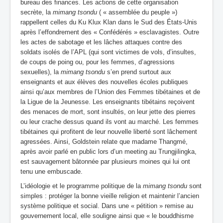
bureau des finances. Les actions de cette organisation
secrète, la
mimang tsondu
( « assemblée du peuple »)
rappellent celles du Ku Klux Klan dans le Sud des États-Unis
après l’effondrement des « Confédérés » esclavagistes. Outre
les actes de sabotage et les lâches attaques contre des
soldats isolés de l’APL (qui sont victimes de vols, d’insultes,
de coups de poing ou, pour les femmes, d’agressions
sexuelles), la
mimang
tsondu
s’en prend surtout aux
enseignants et aux élèves des nouvelles écoles publiques
ainsi qu’aux membres de l’Union des Femmes tibétaines et de
la Ligue de la Jeunesse. Les enseignants tibétains reçoivent
des menaces de mort, sont insultés, on leur jette des pierres
ou leur crache dessus quand ils vont au marché. Les femmes
tibétaines qui profitent de leur nouvelle liberté sont lâchement
agressées. Ainsi, Goldstein relate que madame Thangmé,
après avoir parlé en public lors d’un meeting au Trungjilingka,
est sauvagement bâtonnée par plusieurs moines qui lui ont
tenu une embuscade.
L’idéologie et le programme politique de la
mimang tsondu
sont
simples : protéger la bonne vieille religion et maintenir l’ancien
système politique et social. Dans une « pétition » remise au
gouvernement local, elle souligne ainsi que « le bouddhisme