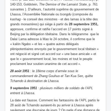
140-153; Goldstein,
The Demise of the Lamaist State
, p. 761
suivantes ). D’ailleurs, l’autorité suprême du gouvernement de
Lhassa, l’Assemblée Nationale ou
tsongdu
(composée du
kashag
- le conseil des ministres - et des lamas à la tête des
grands monastères) qui siège à partir du
28 septembre 1951,
approuve, confirme et ratifie l’accord en 17 points signé à
Beijing par la délégation tibétaine. Dans le télégramme que le
Dalaï Lama adresse à Mao le 24 octobre, il confirme que le
« kalön Ngabo » et les « quatre autres délégués
plénipotentiaires envoyés par le gouvernement local tibétain »
ont négocié et signé cet accord sur « une base amicale » et
que le « gouvernement local, les moines et tout le peuple
proclament leur soutien unanime de cet accord ».
28 août 1951
: le 18ème corps d’armée sous le
commandement de Zhang Gouhuo et Tan Kua Sen, quitte
Tchamdo à destination de Lhassa.
9 septembre 1951
: plusieurs milliers de soldats de l’APL
entrent à Lhassa.
La date est fausse. Comment les fantassins de l’APL partis le
28 août de Tchamdo auraient-ils pu arriver à Lhassa après
seulement une douzaine de jours ? On parle d’une distance de