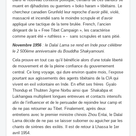
muent en djihadistes ou guerriers « boko haram » tibétains. Le
chercheur canadien Grunfeld leur reproche d’avoir pillé, violé,
massacré et incendié sans le moindre scrupule et d’avoir
appliqué une tactique de la terre brulée. French, l’ancien
dirigeant de la « Free Tibet Campaign », les caractérise
comme ayant été « ruthless » - sans scrupules et sans pitié.
Novembre 1956
: le Dalaï Lama se rend en Inde pour célébrer
le 2 500ème anniversaire du Bouddha Shakyamouni.
Cela prouve en tout cas qu’il bénéficie alors d’une totale liberté
de mouvement et de la pleine confiance du gouvernement
central. Ce long voyage, qui dure environ quatre mois, l’expose
pourtant aux agissements des agents tibétains de la CIA qui
vivent en exil volontaire en Inde. En effet ses frères Gyalo
Thondup et Thubten Jigme Norbu ainsi que Shakabpa et
Lukhangwa multiplient longues entrevues et contacts intensifs
afin de l’influencer et de le persuader de rejoindre leur camp et
de ne pas retourner au Tibet. Finalement, après deux
entretiens avec le premier ministre chinois Zhou Enlai, le Dalaï
Lama décide de ne pas se laisser suborner ou aguicher par les
chants de sirènes des exilés. Il est de retour à Lhassa le 1er
avril 1954.