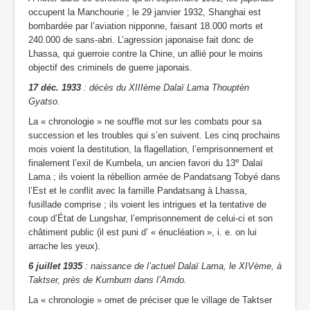
occupent la Manchourie ; le 29 janvier 1932, Shanghai est
bombardée par l’aviation nipponne, faisant 18.000 morts et
240.000 de sans-abri. L’agression japonaise fait donc de
Lhassa, qui guerroie contre la Chine, un allié pour le moins
objectif des criminels de guerre japonais.
17 déc. 1933
: décès du XIIIème Dalaï Lama Thouptèn
Gyatso.
La « chronologie » ne souffle mot sur les combats pour sa
succession et les troubles qui s’en suivent. Les cinq prochains
mois voient la destitution, la flagellation, l’emprisonnement et
e
finalement l’exil de Kumbela, un ancien favori du 13
Dalaï
Lama ; ils voient la rébellion armée de Pandatsang Tobyé dans
l’Est et le conflit avec la famille Pandatsang à Lhassa,
fusillade comprise ; ils voient les intrigues et la tentative de
coup d’État de Lungshar, l’emprisonnement de celui-ci et son
châtiment public (il est puni d’ « énucléation », i. e. on lui
arrache les yeux).
6 juillet 1935
: naissance de l’actuel Dalaï Lama, le XIVème, à
Taktser, près de Kumbum dans l’Amdo.
La « chronologie » omet de préciser que le village de Taktser