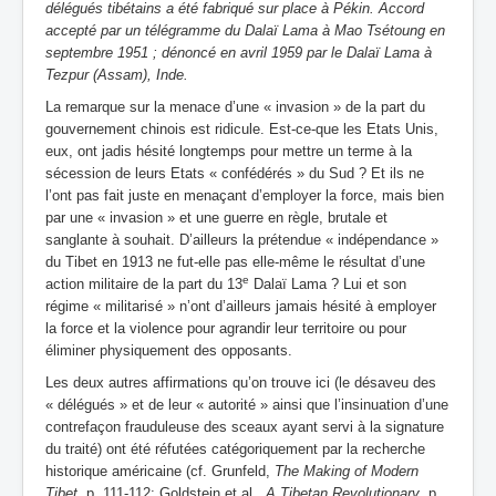
délégués tibétains a été fabriqué sur place à Pékin. Accord
accepté par un télégramme du Dalaï Lama à Mao Tsétoung en
septembre 1951 ; dénoncé en avril 1959 par le Dalaï Lama à
Tezpur (Assam), Inde.
La remarque sur la menace d’une « invasion » de la part du
gouvernement chinois est ridicule. Est-ce-que les Etats Unis,
eux, ont jadis hésité longtemps pour mettre un terme à la
sécession de leurs Etats « confédérés » du Sud ? Et ils ne
l’ont pas fait juste en menaçant d’employer la force, mais bien
par une « invasion » et une guerre en règle, brutale et
sanglante à souhait. D’ailleurs la prétendue « indépendance »
du Tibet en 1913 ne fut-elle pas elle-même le résultat d’une
e
action militaire de la part du 13
Dalaï Lama ? Lui et son
régime « militarisé » n’ont d’ailleurs jamais hésité à employer
la force et la violence pour agrandir leur territoire ou pour
éliminer physiquement des opposants.
Les deux autres affirmations qu’on trouve ici (le désaveu des
« délégués » et de leur « autorité » ainsi que l’insinuation d’une
contrefaçon frauduleuse des sceaux ayant servi à la signature
du traité) ont été réfutées catégoriquement par la recherche
historique américaine (cf. Grunfeld,
The Making of Modern
Tibet
, p. 111-112; Goldstein et al.,
A Tibetan Revolutionary
, p.