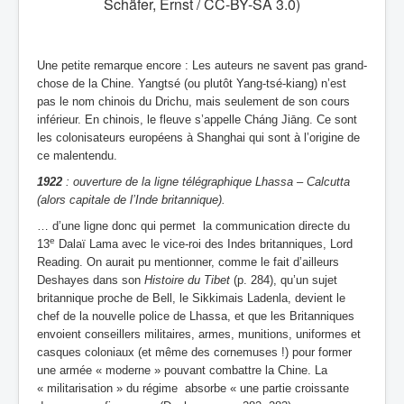
Schäfer, Ernst / CC-BY-SA 3.0)
Une petite remarque encore : Les auteurs ne savent pas grand-
chose de la Chine. Yangtsé (ou plutôt Yang-tsé-kiang) n’est
pas le nom chinois du Drichu, mais seulement de son cours
inférieur. En chinois, le fleuve s’appelle Cháng Jiāng. Ce sont
les colonisateurs européens à Shanghai qui sont à l’origine de
ce malentendu.
1922
: ouverture de la ligne télégraphique Lhassa – Calcutta
(alors capitale de l’Inde britannique).
…
d’une ligne donc qui permet la communication directe du
e
13
Dalaï Lama avec le vice-roi des Indes britanniques, Lord
Reading. On aurait pu mentionner, comme le fait d’ailleurs
Deshayes dans son
Histoire du Tibet
(p. 284), qu’un sujet
britannique proche de Bell, le Sikkimais Ladenla, devient le
chef de la nouvelle police de Lhassa, et que les Britanniques
envoient conseillers militaires, armes, munitions, uniformes et
casques coloniaux (et même des cornemuses !) pour former
une armée « moderne » pouvant combattre la Chine. La
« militarisation » du régime absorbe « une partie croissante