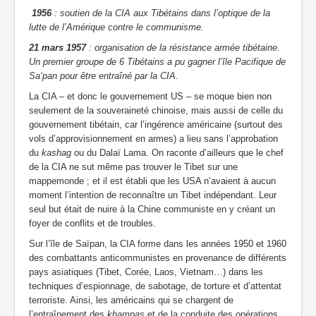
1956
: soutien de la CIA aux Tibétains dans l’optique de la
lutte de l’Amérique contre le communisme.
21 mars 1957
: organisation de la résistance armée tibétaine.
Un premier groupe de 6 Tibétains a pu gagner l’île Pacifique de
Sa‘pan pour être entraîné par la CIA.
La CIA – et donc le gouvernement US – se moque bien non
seulement de la souveraineté chinoise, mais aussi de celle du
gouvernement tibétain, car l’ingérence américaine (surtout des
vols d’approvisionnement en armes) a lieu sans l’approbation
du
kashag
ou du Dalaï Lama. On raconte d’ailleurs que le chef
de la CIA ne sut même pas trouver le Tibet sur une
mappemonde ; et il est établi que les USA n’avaient à aucun
moment l’intention de reconnaître un Tibet indépendant. Leur
seul but était de nuire à la Chine communiste en y créant un
foyer de conflits et de troubles.
Sur l’île de Saïpan, la CIA forme dans les années 1950 et 1960
des combattants anticommunistes en provenance de différents
pays asiatiques (Tibet, Corée, Laos, Vietnam…) dans les
techniques d’espionnage, de sabotage, de torture et d’attentat
terroriste. Ainsi, les américains qui se chargent de
l’entraînement des
khampas
et de la conduite des opérations