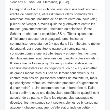
Sept ans au Tibet
, éd. allemande, p. 128)
La région du « Far Est » chinois avait donc une tradition bien
établie de banditisme, et les différents clans nomades des
Khampas avaient l’habitude de se battre entre eux pour voler,
piller ou se venger, à moins qu’ils ne guerroyaient contre les
troupes gouvernementales, tibétaines ou chinoises. Ernst
Schäfer, le chef de l’« expédition SS au Tibet» qu’on peut
difficilement accuser de propagande prochinoise ou
communiste, constatait déjà « que dans l’Est tibétain, le métier
de brigand, qui y constitue le gagne-pain principal, est
considéré comme une activité légale » et que « les membres
de tribus entières sont devenues des bandits professionnels ».
Il relève même l’étrange symbiose qui s’était établie entre
certains monastères et les brigands du coin : « Il y a en effet
de grands monastères qui non seulement sont devenus les
centres redoutés de puissantes bandes de malfaiteurs, mais
qui enseignent même les ‘méthodes pratiques d’augmentation
du patrimoine’. » Une constatation que le frère aîné du Dalaï
Lama confirme avec une désinvolture stupéfiante quand il écrit
au sujet de sa patrie: « Dans les régions plus sauvages et
désertes, les montagnes sont souvent pleines de brigands qui
attaquent chaque caravane, qu’elle soit grande ou petite. »