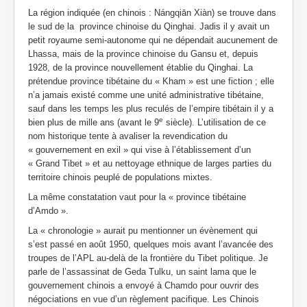
La région indiquée (en chinois : Nángqiān Xiàn) se trouve dans
le sud de la province chinoise du Qinghai. Jadis il y avait un
petit royaume semi-autonome qui ne dépendait aucunement de
Lhassa, mais de la province chinoise du Gansu et, depuis
1928, de la province nouvellement établie du Qinghai. La
prétendue province tibétaine du « Kham » est une fiction ; elle
n’a jamais existé comme une unité administrative tibétaine,
sauf dans les temps les plus reculés de l’empire tibétain il y a
e
bien plus de mille ans (avant le 9
siècle). L’utilisation de ce
nom historique tente à avaliser la revendication du
« gouvernement en exil » qui vise à l’établissement d’un
« Grand Tibet » et au nettoyage ethnique de larges parties du
territoire chinois peuplé de populations mixtes.
La même constatation vaut pour la « province tibétaine
d’Amdo ».
La « chronologie » aurait pu mentionner un évènement qui
s’est passé en août 1950, quelques mois avant l’avancée des
troupes de l’APL au-delà de la frontière du Tibet politique. Je
parle de l’assassinat de Geda Tulku, un saint lama que le
gouvernement chinois a envoyé à Chamdo pour ouvrir des
négociations en vue d’un règlement pacifique. Les Chinois