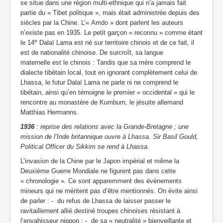
se situe dans une région multi-ethnique qui n’a jamais fait
partie du « Tibet politique », mais était administrée depuis des
siècles par la Chine. L’« Amdo » dont parlent les auteurs
n’existe pas en 1935. Le petit garçon « reconnu » comme étant
e
le 14
Dalaï Lama est né sur territoire chinois et de ce fait, il
est de nationalité chinoise. De surcroît, sa langue
maternelle est le chinois : Tandis que sa mère comprend le
dialecte tibétain local, tout en ignorant complètement celui de
Lhassa, le futur Dalaï Lama ne parle ni ne comprend le
tibétain, ainsi qu’en témoigne le premier « occidental » qui le
rencontre au monastère de Kumbum, le jésuite allemand
Matthias Hermanns.
1936
: reprise des relations avec la Grande-Bretagne ; une
mission de l’Inde britannique ouvre à Lhassa. Sir Basil Gould,
Political Officer du Sikkim se rend à Lhassa.
L’invasion de la Chine par le Japon impérial et même la
Deuxième Guerre Mondiale ne figurent pas dans cette
« chronologie ». Ce sont apparemment des évènements
mineurs qui ne méritent pas d’être mentionnés. On évite ainsi
de parler : - du refus de Lhassa de laisser passer le
ravitaillement allié destiné troupes chinoises résistant à
l’envahisseur nippon ; - de sa « neutralité » bienveillante et