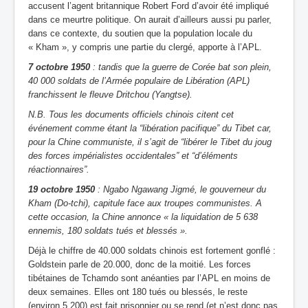
accusent l’agent britannique Robert Ford d’avoir été impliqué
dans ce meurtre politique. On aurait d’ailleurs aussi pu parler,
dans ce contexte, du soutien que la population locale du
« Kham », y compris une partie du clergé, apporte à l’APL.
7 octobre 1950
: tandis que la guerre de Corée bat son plein,
40 000 soldats de l’Armée populaire de Libération (APL)
franchissent le fleuve Dritchou (Yangtse).
N.B. Tous les documents officiels chinois citent cet
événement comme étant la “libération pacifique” du Tibet car,
pour la Chine communiste, il s’agit de “libérer le Tibet du joug
des forces impérialistes occidentales” et “d’éléments
réactionnaires”.
19 octobre 1950
: Ngabo Ngawang Jigmé, le gouverneur du
Kham (Do-tchi), capitule face aux troupes communistes. A
cette occasion, la Chine annonce « la liquidation de 5 638
ennemis, 180 soldats tués et blessés ».
Déjà le chiffre de 40.000 soldats chinois est fortement gonflé :
Goldstein parle de 20.000, donc de la moitié. Les forces
tibétaines de Tchamdo sont anéanties par l’APL en moins de
deux semaines. Elles ont 180 tués ou blessés, le reste
(environ 5.200) est fait prisonnier ou se rend (et n’est donc pas