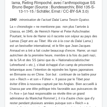
lama, Reting Rimpoché, avec l’anthropologue SS
Bruno Beger (Source : Bundesarchiv, Bild 135-S-
13-11-15 / Schäfer, Ernst / CC-BY-SA 3.0)
1940
: intronisation de l’actuel Dalaï Lama Tenzin Gyatso.
La « chronologie » ne mentionne pas non plus l’arrivée à
Lhassa, en 1945, de Heinrich Harrer et Peter Aufschnaiter.
Pourtant, le livre de Harrer où il raconte son séjour au pays des
Lamas (
Sept ans au Tibet. Ma vie à la cour du Dalaï Lama
.)
est un bestseller international, et le film que Jean-Jacques
Annaud en a tiré a fait couler beaucoup d’encre. Harrer, un nazi
autrichien de la première heure, membre à la fois du parti nazi,
de la SA et des SS (ainsi que du « Nationalsozialistischer
Lehrerbund » etc.), s’était échappé d’un camp de prisonniers
britannique avec l’intention de rejoindre les lignes japonaises
en Birmanie ou en Chine. Son but : continuer de se battre pour
son « Reich » et son « Führer ». Il passe par le Tibet pour
éviter d’être à nouveau capturé par les Anglais. Bien accueilli à
Lhassa par une élite politique très favorable aux puissances de
l’« Axe » (un haut responsable se révèle être un grand
admirateur du Maréchal Rommel ), il n’a d’autre choix que d’y
rester pendant plusieurs années puisque son « Reich » a