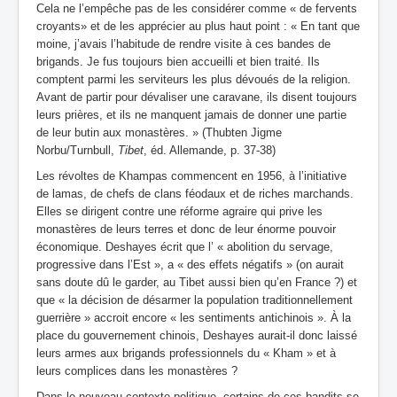
Cela ne l’empêche pas de les considérer comme « de fervents
croyants» et de les apprécier au plus haut point : « En tant que
moine, j’avais l’habitude de rendre visite à ces bandes de
brigands. Je fus toujours bien accueilli et bien traité. Ils
comptent parmi les serviteurs les plus dévoués de la religion.
Avant de partir pour dévaliser une caravane, ils disent toujours
leurs prières, et ils ne manquent jamais de donner une partie
de leur butin aux monastères. » (Thubten Jigme
Norbu/Turnbull,
Tibet
, éd. Allemande, p. 37-38)
Les révoltes de Khampas commencent en 1956, à l’initiative
de lamas, de chefs de clans féodaux et de riches marchands.
Elles se dirigent contre une réforme agraire qui prive les
monastères de leurs terres et donc de leur énorme pouvoir
économique. Deshayes écrit que l’ « abolition du servage,
progressive dans l’Est », a « des effets négatifs » (on aurait
sans doute dû le garder, au Tibet aussi bien qu’en France ?) et
que « la décision de désarmer la population traditionnellement
guerrière » accroit encore « les sentiments antichinois ». À la
place du gouvernement chinois, Deshayes aurait-il donc laissé
leurs armes aux brigands professionnels du « Kham » et à
leurs complices dans les monastères ?
Dans le nouveau contexte politique, certains de ces bandits se