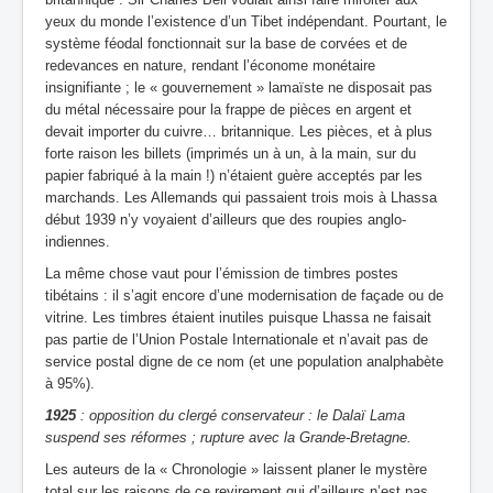
yeux du monde l’existence d’un Tibet indépendant. Pourtant, le
système féodal fonctionnait sur la base de corvées et de
redevances en nature, rendant l’économe monétaire
insignifiante ; le « gouvernement » lamaïste ne disposait pas
du métal nécessaire pour la frappe de pièces en argent et
devait importer du cuivre… britannique. Les pièces, et à plus
forte raison les billets (imprimés un à un, à la main, sur du
papier fabriqué à la main !) n’étaient guère acceptés par les
marchands. Les Allemands qui passaient trois mois à Lhassa
début 1939 n’y voyaient d’ailleurs que des roupies anglo-
indiennes.
La même chose vaut pour l’émission de timbres postes
tibétains : il s’agit encore d’une modernisation de façade ou de
vitrine. Les timbres étaient inutiles puisque Lhassa ne faisait
pas partie de l’Union Postale Internationale et n’avait pas de
service postal digne de ce nom (et une population analphabète
à 95%).
1925
: opposition du clergé conservateur : le Dalaï Lama
suspend ses réformes ; rupture avec la Grande-Bretagne.
Les auteurs de la « Chronologie » laissent planer le mystère
total sur les raisons
de ce revirement qui d’ailleurs n’est pas