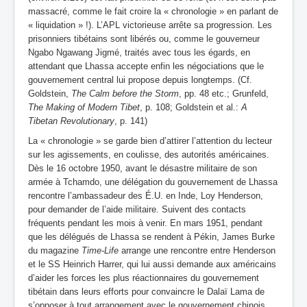
massacré, comme le fait croire la « chronologie » en parlant de
« liquidation » !). L’APL victorieuse arrête sa progression. Les
prisonniers tibétains sont libérés ou, comme le gouverneur
Ngabo Ngawang Jigmé, traités avec tous les égards, en
attendant que Lhassa accepte enfin les négociations que le
gouvernement central lui propose depuis longtemps.
(Cf.
Goldstein,
The Calm before the Storm
, pp. 48 etc.; Grunfeld,
The Making of Modern Tibet
, p. 108; Goldstein et al.:
A
Tibetan Revolutionary
, p. 141)
La « chronologie » se garde bien d’attirer l’attention du lecteur
sur les agissements, en coulisse, des autorités américaines.
Dès le 16 octobre 1950, avant le désastre militaire de son
armée à Tchamdo, une délégation du gouvernement de Lhassa
rencontre l’ambassadeur des É.U. en Inde, Loy Henderson,
pour demander de l’aide militaire. Suivent des contacts
fréquents pendant les mois à venir. En mars 1951, pendant
que les délégués de Lhassa se rendent à Pékin, James Burke
du magazine
Time-Life
arrange une rencontre entre Henderson
et le SS Heinrich Harrer, qui lui aussi demande aux américains
d’aider les forces les plus réactionnaires du gouvernement
tibétain dans leurs efforts pour convaincre le Dalaï Lama de
s’opposer à tout arrangement avec le gouvernement chinois.