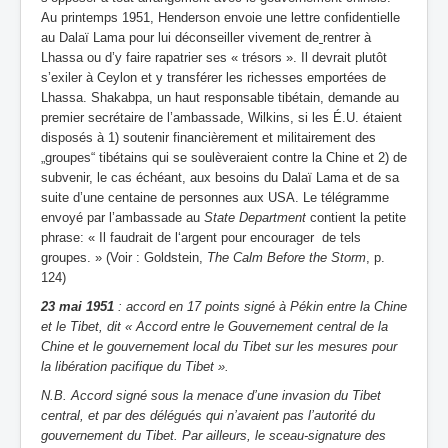
Au printemps 1951, Henderson envoie une lettre confidentielle
au Dalaï Lama pour lui déconseiller vivement de
rentrer à
Lhassa ou d’y faire rapatrier ses « trésors ». Il devrait plutôt
s’exiler à Ceylon et y transférer les richesses emportées de
Lhassa. Shakabpa, un haut responsable tibétain, demande au
premier secrétaire de l’ambassade, Wilkins, si les É.U. étaient
disposés à 1) soutenir financièrement et militairement des
„groupes“ tibétains qui se soulèveraient contre la Chine et 2) de
subvenir, le cas échéant, aux besoins du Dalaï Lama et de sa
suite d’une centaine de personnes aux USA. Le télégramme
envoyé par l’ambassade au
State Department
contient la petite
phrase: « Il faudrait de l‘argent pour encourager de tels
groupes. » (Voir : Goldstein,
The Calm Before the Storm
, p.
124)
23 mai 1951
: accord en 17 points signé à Pékin entre la Chine
et le Tibet, dit « Accord entre le Gouvernement central de la
Chine et le gouvernement local du Tibet sur les mesures pour
la libération pacifique du Tibet ».
N.B. Accord signé sous la menace d’une invasion du Tibet
central, et par des délégués qui n’avaient pas l’autorité du
gouvernement du Tibet. Par ailleurs, le sceau-signature des