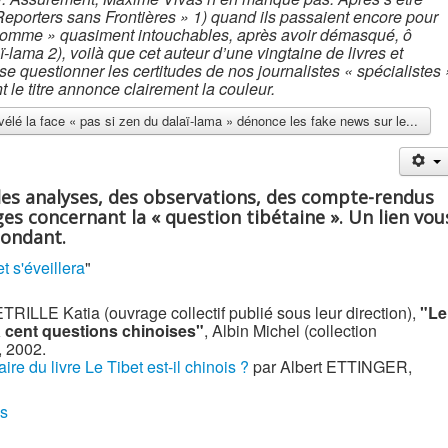
eporters sans Frontières » 1) quand ils passaient encore pour
’homme » quasiment intouchables, après avoir démasqué, ô
aï-lama 2), voilà que cet auteur d’une vingtaine de livres et
ose questionner les certitudes de nos journalistes « spécialistes 
t le titre annonce clairement la couleur.
évélé la face « pas si zen du dalaï-lama » dénonce les fake news sur le...
des analyses, des observations, des compte-rendus
es concernant la « question tibétaine ». Un lien vou
pondant.
t s'éveillera
"
LE Katia (ouvrage collectif publié sous leur direction),
"Le
à cent questions chinoises"
, Albin Michel (collection
, 2002.
e du livre Le Tibet est-il chinois ?
par Albert ETTINGER,
ns