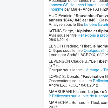
Recension de certaines manipulatio
l’ancien SS Heinrich Harrer, « conf
l’homme
par Marie- Ange PATRIZIO
HUC Évariste, "
Souvenirs d’un vo
années 1844,1845 et 1846"
, Cast
Analyse sous le titre
Le père Évari
KŒNIG Serge, "
Alpiniste et dipl
Avis sous le titre
Réflexions à pro
28/01/2014
LENOIR Frédéric, "
Tibet, le mome
Critique sous le titre
Quelques réfl
Lenoir par André LACROIX, 02/02
LEVENSON Claude B.,
"Le Tibet"
je ? ».
Critique sous le titre
L’étrange « T
LOPEZ S. Donald, "
Fascination t
Observations sous le titre
Réflexio
André LACROIX, 10/01/2012
MAHBUBANI Kishore,
Le jour où
? Réflexions sur le livre de Kis
MARECHAL Bernard, « Tibet, combat 
2017.