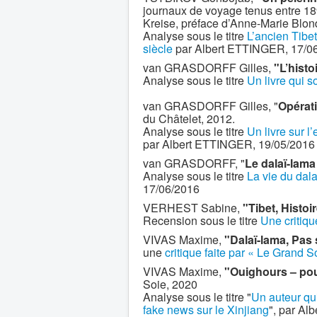
journaux de voyage tenus entre 189
Kreise, préface d’Anne-Marie Blo
Analyse sous le titre
L’ancien Tibe
siècle
par Albert ETTINGER, 17/0
van GRASDORFF Gilles,
"L’histo
Analyse sous le titre
Un livre qui so
van GRASDORFF Gilles, "
Opérat
du Châtelet, 2012.
Analyse sous le titre
Un livre sur l
par Albert ETTINGER, 19/05/2016
van GRASDORFF, "
Le dalaï-lama
Analyse sous le titre
La vie du dal
17/06/2016
VERHEST Sabine,
"Tibet, Histo
Recension sous le titre
Une critiqu
VIVAS Maxime,
"Dalaï-lama, Pas 
une
critique faite par « Le Grand S
VIVAS Maxime,
"Ouighours – pour
Soie, 2020
Analyse sous le titre "
Un auteur qui
fake news sur le Xinjiang
", par Alb