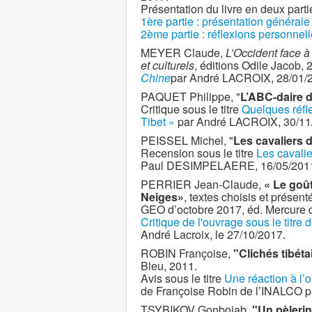
Présentation du livre en deux parti
1ère partie : présentation générale
2ème partie : réflexions personnel
MEYER Claude,
L’Occident face à
et culturels
, éditions Odile Jacob,
Chine
par André LACROIX, 28/01/
PAQUET Philippe, "
L’ABC-daire d
Critique sous le titre
Quelques réfle
Tibet »
par André LACROIX, 30/11
PEISSEL Michel, "
Les cavaliers 
Recension sous le titre
Les cavali
Paul DESIMPELAERE, 16/05/201
PERRIER Jean-Claude,
« Le goût
Neiges»
, textes choisis et prése
GEO d’octobre 2017, éd. Mercure 
Critique de l'ouvrage sous le titre 
André Lacroix, le 27/10/2017.
ROBIN Françoise,
"Clichés tibéta
Bleu, 2011.
Avis sous le titre
Une réaction à l’o
de Françoise Robin de l’INALCO 
TSYBIKOV Gonbojab,
"Un pèlerin