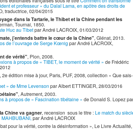
ns éditoriales françaises sous le titre
Comment on transforme
ident et professeur » du Dalaï Lama, en apôtre des droits de
, traductrice, 02/04/2015
yage dans la Tartarie, le Thibet et la Chine pendant les
erman, Tournai, 1850.
ste Huc au Tibet
par André LACROIX, 01/03/2012
omate, j’entends battre le cœur de la Chine"
, Glénat, 2013.
pos de l’ouvrage de Serge Kœnig
par André LACROIX,
nt de vérité"
, Plon, 2008.
exions à propos de « TIBET, le moment de vérité »
de Frédéric
/2012
, 2e édition mise à jour, Paris, PUF, 2008, collection « Que sais-
ibet » de Mme Levenson
par Albert ETTINGER, 28/03/2016
ibétaine"
, Autrement, 2003.
ns à propos de « Fascination tibétaine »
de Donald S. Lopez pa
 la Chine va gagner
, recension sous le titre :
Le match du siècl
hore MAHBUBANI,
par André LACROIX
pour la vérité, contre la désinformation », Le Livre Actualité,