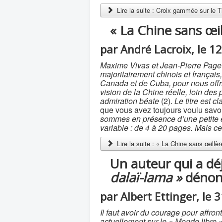
Lire la suite : Croix gammée sur le Ti
« La Chine sans œil
par André Lacroix, le 1
Maxime Vivas et Jean-Pierre Page on
majoritairement chinois et françai
Canada et de Cuba, pour nous offri
vision de la Chine réelle, loin des
admiration béate
(2).
Le titre est cla
que vous avez toujours voulu sav
sommes en présence d’une petite e
variable : de 4 à 20 pages. Mais ce q
Lire la suite : « La Chine sans œillèr
Un auteur qui a déj
dalaï-lama »
dénonc
par Albert Ettinger, le 
Il faut avoir du courage pour affro
actuellement sur le « Monde libre