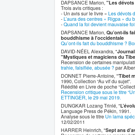
DAPSANCE Marion,
"Les dévots
Trois avis critiques :
- Un avis sur le livre «
Les dévots 
-
L’aura des centres « Rigpa » du b
-
Quand la foi devient mauvaise f
DAPSANCE Marion,
Qu’ont-ils 
bouddhisme à l'occidentale
Qu’ont-ils fait du bouddhisme ? Bo
DAVID-NÉEL Alexandra, "
Journal
"Mystiques et magiciens du Tibe
Recension de certaines manipulatio
trahie, falsifiée, abusée ?
par Albe
DONNET Pierre-Antoine,
“Tibet m
1990, Collection “Au vif du sujet”.
Réédité en Livre de poche “Collect
Recension critique sous le titre “Un
ETTINGER, le 29 mai 2019.
DUNGKAR Lozang Trinlé, "
L’évol
Language Press de Pékin, 1991.
Analyse sous le titre
Un lama spécia
12/02/2011
HARRER Heinrich, "
Sept ans d’a