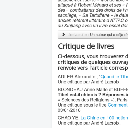
attaqué à Robert Ménard et ses « R
des « combattants des droits de l
sacrilège, « Sa Tartufferie » le dal
ancien référent littéraire d’ATTAC 
du Xinjiang avec un livre-essai don
Lire la suite : Un auteur qui a déjà r
Critique de livres
Ci-dessous, vous trouverez 
critiques de quelques ouvrag
renvoie vers l'article corres
ADLER Alexandre , "
Quand le Tibe
Une critique par André Lacroix.
BLONDEAU Anne-Marie et BUFFETRIL
Tibet est-il chinois ? Réponses 
« Sciences des Religions »), Paris
Une critique sous le titre
Commentair
03/01/2016
CHAO YE,
La Chine en 100 notio
Une critique par André Lacroix.