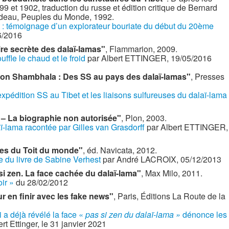
9 et 1902, traduction du russe et édition critique de Bernard
ndeau, Peuples du Monde, 1992.
t : témoignage d’un explorateur bouriate du début du 20ème
6/2016
ire secrète des dalaï-lamas"
, Flammarion, 2009.
uffle le chaud et le froid
par Albert ETTINGER, 19/05/2016
ion Shambhala : Des SS au pays des dalaï-lamas"
, Presses
’expédition SS au Tibet et les liaisons sulfureuses du dalaï-lama
 – La biographie non autorisée"
, Plon, 2003.
aï-lama racontée par Gilles van Grasdorff
par Albert ETTINGER,
ires du Toit du monde"
, éd. Navicata, 2012.
e du livre de Sabine Verhest
par André LACROIX, 05/12/2013
si zen. La face cachée du dalaï-lama"
, Max Milo, 2011.
oir »
du 28/02/2012
 en finir avec les fake news"
, Paris, Éditions La Route de la
 a déjà révélé la face «
pas si zen du dalaï-lama »
dénonce les
ert Ettinger, le 31 janvier 2021