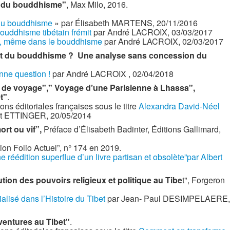
 du bouddhisme"
, Max Milo, 2016.
du bouddhisme
» par Élisabeth MARTENS, 20/11/2016
ouddhisme tibétain frémit
par André LACROIX, 03/03/2017
oi, même dans le bouddhisme
par André LACROIX, 02/03/2017
fait du bouddhisme ? Une analyse sans concession du
nne question !
par André LACROIX , 02/04/2018
 de voyage"," Voyage d’une Parisienne à Lhassa",
t"
.
ns éditoriales françaises sous le titre
Alexandra David-Néel
rt ETTINGER, 20/05/2014
ort ou vif”,
Préface d’Élisabeth Badinter, Éditions Gallimard,
ion Folio Actuel”, n° 174 en 2019.
e réédition superflue d’un livre partisan et obsolète”par Albert
ution des pouvoirs religieux et politique au Tibe
t", Forgeron
lisé dans l’Histoire du Tibet
par Jean- Paul DESIMPELAERE,
ventures au Tibet"
.