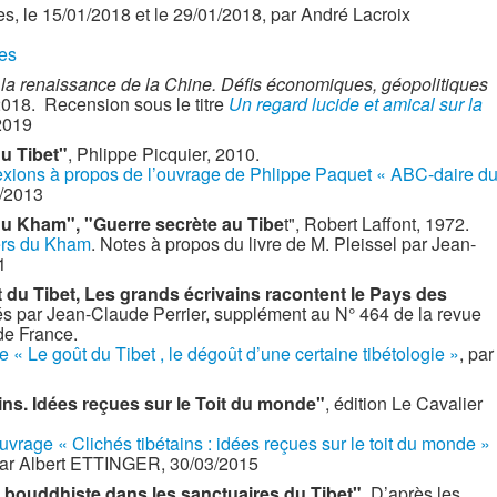
es, le 15/01/2018 et le 29/01/2018, par André Lacroix
les
 la renaissance de la Chine. Défis économiques, géopolitiques
 2018. Recension sous le titre
Un regard lucide et amical sur la
2019
u Tibet"
, Phlippe Picquier, 2010.
xions à propos de l’ouvrage de Phlippe Paquet « ABC-daire d
/2013
du Kham", "Guerre secrète au Tibe
t", Robert Laffont, 1972.
ers du Kham
. Notes à propos du livre de M. Pleissel par Jean-
1
 du Tibet, Les grands écrivains racontent le Pays des
ntés par Jean-Claude Perrier, supplément au N° 464 de la revue
de France.
de « Le goût du Tibet , le dégoût d’une certaine tibétologie »
, par
ins. Idées reçues sur le Toit du monde"
, édition Le Cavalier
uvrage « Clichés tibétains : idées reçues sur le toit du monde »
par Albert ETTINGER, 30/03/2015
 bouddhiste dans les sanctuaires du Tibet"
. D’après les