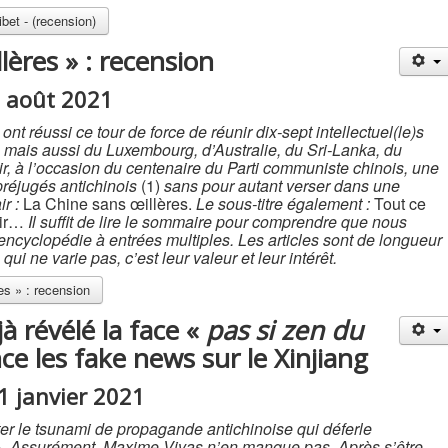
bet - (recension)
lères » : recension
2 août 2021
t réussi ce tour de force de réunir dix-sept intellectuel(le)s
s, mais aussi du Luxembourg, d’Australie, du Sri-Lanka, du
r, à l’occasion du centenaire du Parti communiste chinois, une
 préjugés antichinois
(1)
sans pour autant verser dans une
ir :
La Chine sans œillères.
Le sous-titre également :
Tout ce
oir…
Il suffit de lire le sommaire pour comprendre que nous
ncyclopédie à entrées multiples. Les articles sont de longueur
ui ne varie pas, c’est leur valeur et leur intérêt.
es » : recension
à révélé la face «
pas si zen du
e les fake news sur le Xinjiang
31 janvier 2021
nter le tsunami de propagande antichinoise qui déferle
 ». Assurément, Maxime Vivas n’en manque pas. Après s’être