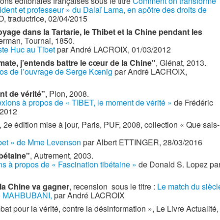
ns éditoriales françaises sous le titre
Comment on transforme
ident et professeur » du Dalaï Lama, en apôtre des droits de
, traductrice, 02/04/2015
yage dans la Tartarie, le Thibet et la Chine pendant les
erman, Tournai, 1850.
ste Huc au Tibet
par André LACROIX, 01/03/2012
omate, j’entends battre le cœur de la Chine"
, Glénat, 2013.
pos de l’ouvrage de Serge Kœnig
par André LACROIX,
nt de vérité"
, Plon, 2008.
exions à propos de « TIBET, le moment de vérité »
de Frédéric
/2012
, 2e édition mise à jour, Paris, PUF, 2008, collection « Que sais-
ibet » de Mme Levenson
par Albert ETTINGER, 28/03/2016
ibétaine"
, Autrement, 2003.
ns à propos de « Fascination tibétaine »
de Donald S. Lopez pa
 la Chine va gagner
, recension sous le titre :
Le match du siècl
hore MAHBUBANI,
par André LACROIX
pour la vérité, contre la désinformation », Le Livre Actualité,