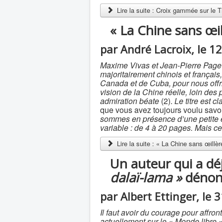
Lire la suite : Croix gammée sur le Ti
« La Chine sans œil
par André Lacroix, le 1
Maxime Vivas et Jean-Pierre Page on
majoritairement chinois et françai
Canada et de Cuba, pour nous offri
vision de la Chine réelle, loin des
admiration béate
(2).
Le titre est cla
que vous avez toujours voulu sav
sommes en présence d’une petite e
variable : de 4 à 20 pages. Mais ce q
Lire la suite : « La Chine sans œillèr
Un auteur qui a déj
dalaï-lama »
dénonc
par Albert Ettinger, le 
Il faut avoir du courage pour affro
actuellement sur le « Monde libre