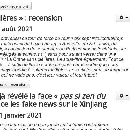
bet - (recension)
lères » : recension
2 août 2021
t réussi ce tour de force de réunir dix-sept intellectuel(le)s
s, mais aussi du Luxembourg, d’Australie, du Sri-Lanka, du
r, à l’occasion du centenaire du Parti communiste chinois, une
 préjugés antichinois
(1)
sans pour autant verser dans une
ir :
La Chine sans œillères.
Le sous-titre également :
Tout ce
oir…
Il suffit de lire le sommaire pour comprendre que nous
ncyclopédie à entrées multiples. Les articles sont de longueur
ui ne varie pas, c’est leur valeur et leur intérêt.
es » : recension
à révélé la face «
pas si zen du
e les fake news sur le Xinjiang
31 janvier 2021
nter le tsunami de propagande antichinoise qui déferle
 ». Assurément, Maxime Vivas n’en manque pas. Après s’être