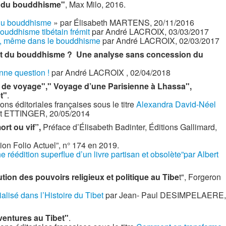
 du bouddhisme"
, Max Milo, 2016.
du bouddhisme
» par Élisabeth MARTENS, 20/11/2016
ouddhisme tibétain frémit
par André LACROIX, 03/03/2017
oi, même dans le bouddhisme
par André LACROIX, 02/03/2017
fait du bouddhisme ? Une analyse sans concession du
nne question !
par André LACROIX , 02/04/2018
 de voyage"," Voyage d’une Parisienne à Lhassa",
t"
.
ns éditoriales françaises sous le titre
Alexandra David-Néel
rt ETTINGER, 20/05/2014
ort ou vif”,
Préface d’Élisabeth Badinter, Éditions Gallimard,
ion Folio Actuel”, n° 174 en 2019.
e réédition superflue d’un livre partisan et obsolète”par Albert
ution des pouvoirs religieux et politique au Tibe
t", Forgeron
lisé dans l’Histoire du Tibet
par Jean- Paul DESIMPELAERE,
ventures au Tibet"
.