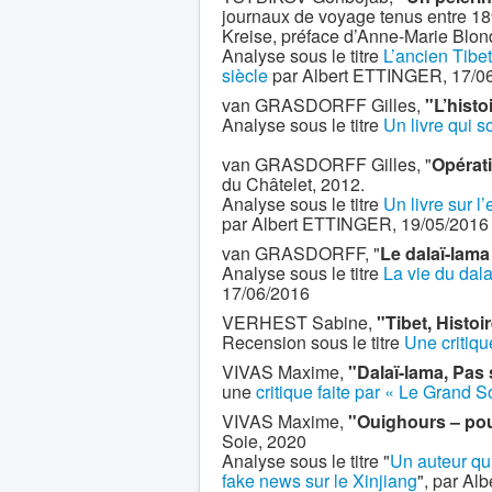
journaux de voyage tenus entre 189
Kreise, préface d’Anne-Marie Blo
Analyse sous le titre
L’ancien Tibe
siècle
par Albert ETTINGER, 17/0
van GRASDORFF Gilles,
"L’histo
Analyse sous le titre
Un livre qui so
van GRASDORFF Gilles, "
Opérat
du Châtelet, 2012.
Analyse sous le titre
Un livre sur l
par Albert ETTINGER, 19/05/2016
van GRASDORFF, "
Le dalaï-lama
Analyse sous le titre
La vie du dal
17/06/2016
VERHEST Sabine,
"Tibet, Histo
Recension sous le titre
Une critiqu
VIVAS Maxime,
"Dalaï-lama, Pas 
une
critique faite par « Le Grand S
VIVAS Maxime,
"Ouighours – pour
Soie, 2020
Analyse sous le titre "
Un auteur qui
fake news sur le Xinjiang
", par Alb