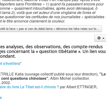
eporters sans Frontières » 1) quand ils passaient encore pour
’homme » quasiment intouchables, après avoir démasqué, ô
aï-lama 2), voilà que cet auteur d’une vingtaine de livres et
ose questionner les certitudes de nos journalistes « spécialistes 
t le titre annonce clairement la couleur.
évélé la face « pas si zen du dalaï-lama » dénonce les fake news sur le...
des analyses, des observations, des compte-rendus
es concernant la « question tibétaine ». Un lien vou
pondant.
t s'éveillera
"
LE Katia (ouvrage collectif publié sous leur direction),
"Le
à cent questions chinoises"
, Albin Michel (collection
, 2002.
e du livre Le Tibet est-il chinois ?
par Albert ETTINGER,
ns