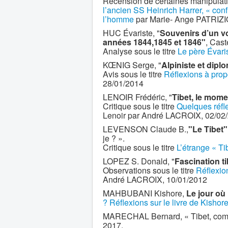
Recension de certaines manipulatio
l’ancien SS Heinrich Harrer, « conf
l’homme
par Marie- Ange PATRIZIO
HUC Évariste, "
Souvenirs d’un vo
années 1844,1845 et 1846"
, Cast
Analyse sous le titre
Le père Évari
KŒNIG Serge, "
Alpiniste et dipl
Avis sous le titre
Réflexions à pro
28/01/2014
LENOIR Frédéric, "
Tibet, le mome
Critique sous le titre
Quelques réfl
Lenoir par André LACROIX, 02/02
LEVENSON Claude B.,
"Le Tibet"
je ? ».
Critique sous le titre
L’étrange « T
LOPEZ S. Donald, "
Fascination t
Observations sous le titre
Réflexio
André LACROIX, 10/01/2012
MAHBUBANI Kishore,
Le jour où
? Réflexions sur le livre de Kis
MARECHAL Bernard, « Tibet, combat 
2017.