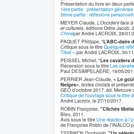
Présentation du livre en deux parti
1ère partie : présentation générale
2ème partie : réflexions personnel
MEYER Claude,
L’Occident face à
et culturels
, éditions Odile Jacob,
Chine
par André LACROIX, 28/01/
PAQUET Philippe, "
L’ABC-daire d
Critique sous le titre
Quelques réfle
Tibet »
par André LACROIX, 30/11
PEISSEL Michel, "
Les cavaliers 
Recension sous le titre
Les cavali
Paul DESIMPELAERE, 16/05/201
PERRIER Jean-Claude,
« Le goût
Neiges»
, textes choisis et prése
GEO d’octobre 2017, éd. Mercure 
Critique de l'ouvrage sous le titre 
André Lacroix, le 27/10/2017.
ROBIN Françoise,
"Clichés tibéta
Bleu, 2011.
Avis sous le titre
Une réaction à l’o
de Françoise Robin de l’INALCO 
TSYBIKOV Gonbojab,
"Un pèlerin