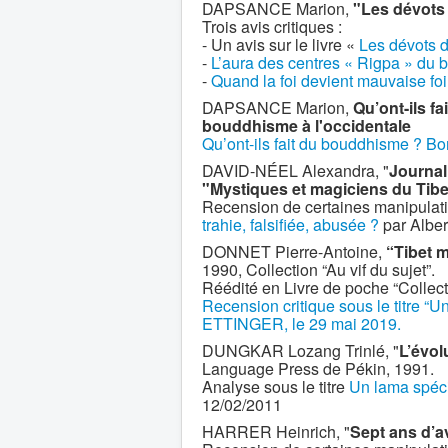
DAPSANCE Marion,
"Les dévots
Trois avis critiques :
- Un avis sur le livre «
Les dévots 
-
L’aura des centres « Rigpa » du b
-
Quand la foi devient mauvaise f
DAPSANCE Marion,
Qu’ont-ils 
bouddhisme à l'occidentale
Qu’ont-ils fait du bouddhisme ? Bo
DAVID-NÉEL Alexandra, "
Journal
"Mystiques et magiciens du Tibe
Recension de certaines manipulatio
trahie, falsifiée, abusée ?
par Albe
DONNET Pierre-Antoine,
“Tibet m
1990, Collection “Au vif du sujet”.
Réédité en Livre de poche “Collect
Recension critique sous le titre “Un
ETTINGER, le 29 mai 2019.
DUNGKAR Lozang Trinlé, "
L’évol
Language Press de Pékin, 1991.
Analyse sous le titre
Un lama spécia
12/02/2011
HARRER Heinrich, "
Sept ans d’a