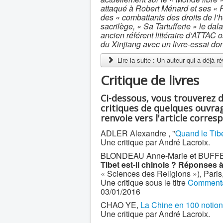
attaqué à Robert Ménard et ses « R
des « combattants des droits de l
sacrilège, « Sa Tartufferie » le dal
ancien référent littéraire d’ATTAC 
du Xinjiang avec un livre-essai don
Lire la suite : Un auteur qui a déjà r
Critique de livres
Ci-dessous, vous trouverez 
critiques de quelques ouvrag
renvoie vers l'article corres
ADLER Alexandre , "
Quand le Tibe
Une critique par André Lacroix.
BLONDEAU Anne-Marie et BUFFETRIL
Tibet est-il chinois ? Réponses 
« Sciences des Religions »), Paris
Une critique sous le titre
Commentair
03/01/2016
CHAO YE,
La Chine en 100 notio
Une critique par André Lacroix.