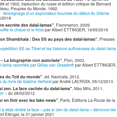
9 et 1902, traduction du russe et édition critique de Bernard
ndeau, Peuples du Monde, 1992.
t : témoignage d’un explorateur bouriate du début du 20ème
6/2016
ire secrète des dalaï-lamas"
, Flammarion, 2009.
uffle le chaud et le froid
par Albert ETTINGER, 19/05/2016
ion Shambhala : Des SS au pays des dalaï-lamas"
, Presses
’expédition SS au Tibet et les liaisons sulfureuses du dalaï-lama
 – La biographie non autorisée"
, Plon, 2003.
aï-lama racontée par Gilles van Grasdorff
par Albert ETTINGER,
ires du Toit du monde"
, éd. Navicata, 2012.
e du livre de Sabine Verhest
par André LACROIX, 05/12/2013
si zen. La face cachée du dalaï-lama"
, Max Milo, 2011.
oir »
du 28/02/2012
 en finir avec les fake news"
, Paris, Éditions La Route de la
 a déjà révélé la face «
pas si zen du dalaï-lama »
dénonce les
ert Ettinger, le 31 janvier 2021