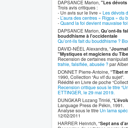
DAPSANCE Marion,
"Les dévots
Trois avis critiques :
- Un avis sur le livre «
Les dévots 
-
L’aura des centres « Rigpa » du b
-
Quand la foi devient mauvaise f
DAPSANCE Marion,
Qu’ont-ils 
bouddhisme à l'occidentale
Qu’ont-ils fait du bouddhisme ? Bo
DAVID-NÉEL Alexandra, "
Journal
"Mystiques et magiciens du Tibe
Recension de certaines manipulatio
trahie, falsifiée, abusée ?
par Albe
DONNET Pierre-Antoine,
“Tibet m
1990, Collection “Au vif du sujet”.
Réédité en Livre de poche “Collect
Recension critique sous le titre “Un
ETTINGER, le 29 mai 2019.
DUNGKAR Lozang Trinlé, "
L’évol
Language Press de Pékin, 1991.
Analyse sous le titre
Un lama spécia
12/02/2011
HARRER Heinrich, "
Sept ans d’a