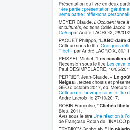
Présentation du livre en deux parti
1ère partie : présentation générale
2ème partie : réflexions personnel
MEYER Claude,
L’Occident face à
et culturels
, éditions Odile Jacob,
Chine
par André LACROIX, 28/01/
PAQUET Philippe, "
L’ABC-daire d
Critique sous le titre
Quelques réfle
Tibet »
par André LACROIX, 30/11
PEISSEL Michel, "
Les cavaliers 
Recension sous le titre
Les cavali
Paul DESIMPELAERE, 16/05/201
PERRIER Jean-Claude,
« Le goût
Neiges»
, textes choisis et prése
GEO d’octobre 2017, éd. Mercure 
Critique de l'ouvrage sous le titre 
André Lacroix, le 27/10/2017.
ROBIN Françoise,
"Clichés tibéta
Bleu, 2011.
Avis sous le titre
Une réaction à l’o
de Françoise Robin de l’INALCO 
TSYBIKOV Gonbojab,
"Un pèlerin