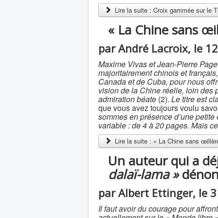
Lire la suite : Croix gammée sur le Ti
« La Chine sans œil
par André Lacroix, le 1
Maxime Vivas et Jean-Pierre Page on
majoritairement chinois et françai
Canada et de Cuba, pour nous offri
vision de la Chine réelle, loin des
admiration béate
(2).
Le titre est cla
que vous avez toujours voulu sav
sommes en présence d’une petite e
variable : de 4 à 20 pages. Mais ce q
Lire la suite : « La Chine sans œillèr
Un auteur qui a déj
dalaï-lama »
dénonc
par Albert Ettinger, le 
Il faut avoir du courage pour affro
actuellement sur le « Monde libre