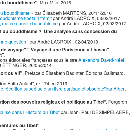
 du bouddhisme"
, Max Milo, 2016.
du bouddhisme
» par Élisabeth MARTENS, 20/11/2016
ouddhisme tibétain frémit
par André LACROIX, 03/03/2017
oi, même dans le bouddhisme
par André LACROIX, 02/03/2017
fait du bouddhisme ? Une analyse sans concession du
nne question !
par André LACROIX , 02/04/2018
 de voyage"," Voyage d’une Parisienne à Lhassa",
t"
.
ns éditoriales françaises sous le titre
Alexandra David-Néel
rt ETTINGER, 20/05/2014
ort ou vif”,
Préface d’Élisabeth Badinter, Éditions Gallimard,
ion Folio Actuel”, n° 174 en 2019.
e réédition superflue d’un livre partisan et obsolète”par Albert
ution des pouvoirs religieux et politique au Tibe
t", Forgeron
lisé dans l’Histoire du Tibet
par Jean- Paul DESIMPELAERE,
ventures au Tibet"
.