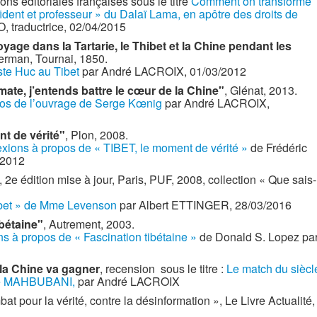
ns éditoriales françaises sous le titre
Comment on transforme
ident et professeur » du Dalaï Lama, en apôtre des droits de
, traductrice, 02/04/2015
yage dans la Tartarie, le Thibet et la Chine pendant les
erman, Tournai, 1850.
ste Huc au Tibet
par André LACROIX, 01/03/2012
omate, j’entends battre le cœur de la Chine"
, Glénat, 2013.
pos de l’ouvrage de Serge Kœnig
par André LACROIX,
nt de vérité"
, Plon, 2008.
exions à propos de « TIBET, le moment de vérité »
de Frédéric
/2012
, 2e édition mise à jour, Paris, PUF, 2008, collection « Que sais-
ibet » de Mme Levenson
par Albert ETTINGER, 28/03/2016
ibétaine"
, Autrement, 2003.
ns à propos de « Fascination tibétaine »
de Donald S. Lopez pa
 la Chine va gagner
, recension sous le titre :
Le match du siècl
hore MAHBUBANI,
par André LACROIX
pour la vérité, contre la désinformation », Le Livre Actualité,