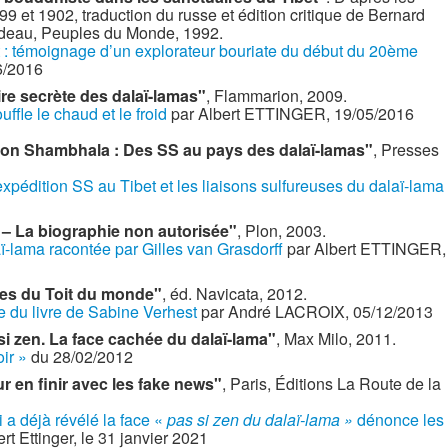
9 et 1902, traduction du russe et édition critique de Bernard
ndeau, Peuples du Monde, 1992.
t : témoignage d’un explorateur bouriate du début du 20ème
6/2016
ire secrète des dalaï-lamas"
, Flammarion, 2009.
uffle le chaud et le froid
par Albert ETTINGER, 19/05/2016
ion Shambhala : Des SS au pays des dalaï-lamas"
, Presses
’expédition SS au Tibet et les liaisons sulfureuses du dalaï-lama
 – La biographie non autorisée"
, Plon, 2003.
aï-lama racontée par Gilles van Grasdorff
par Albert ETTINGER,
ires du Toit du monde"
, éd. Navicata, 2012.
e du livre de Sabine Verhest
par André LACROIX, 05/12/2013
si zen. La face cachée du dalaï-lama"
, Max Milo, 2011.
oir »
du 28/02/2012
 en finir avec les fake news"
, Paris, Éditions La Route de la
 a déjà révélé la face «
pas si zen du dalaï-lama »
dénonce les
ert Ettinger, le 31 janvier 2021