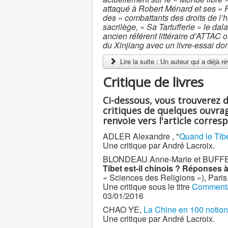
attaqué à Robert Ménard et ses « R
des « combattants des droits de l
sacrilège, « Sa Tartufferie » le dal
ancien référent littéraire d’ATTAC 
du Xinjiang avec un livre-essai don
Lire la suite : Un auteur qui a déjà r
Critique de livres
Ci-dessous, vous trouverez 
critiques de quelques ouvrag
renvoie vers l'article corres
ADLER Alexandre , "
Quand le Tibe
Une critique par André Lacroix.
BLONDEAU Anne-Marie et BUFFETRIL
Tibet est-il chinois ? Réponses 
« Sciences des Religions »), Paris
Une critique sous le titre
Commentair
03/01/2016
CHAO YE,
La Chine en 100 notio
Une critique par André Lacroix.