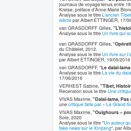
journaux de voyage tenus entre 189
Kreise, préface d’Anne-Marie Blo
Analyse sous le titre
L’ancien Tibe
siècle
par Albert ETTINGER, 17/0
van GRASDORFF Gilles,
"L’histo
Analyse sous le titre
Un livre qui so
van GRASDORFF Gilles, "
Opérat
du Châtelet, 2012.
Analyse sous le titre
Un livre sur l
par Albert ETTINGER, 19/05/2016
van GRASDORFF, "
Le dalaï-lama
Analyse sous le titre
La vie du dal
17/06/2016
VERHEST Sabine,
"Tibet, Histo
Recension sous le titre
Une critiqu
VIVAS Maxime,
"Dalaï-lama, Pas 
une
critique faite par « Le Grand S
VIVAS Maxime,
"Ouighours – pour
Soie, 2020
Analyse sous le titre "
Un auteur qui
fake news sur le Xinjiang
", par Alb