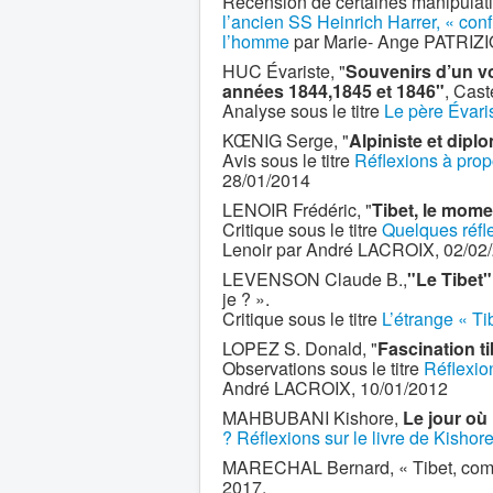
Recension de certaines manipulatio
l’ancien SS Heinrich Harrer, « conf
l’homme
par Marie- Ange PATRIZIO
HUC Évariste, "
Souvenirs d’un vo
années 1844,1845 et 1846"
, Cast
Analyse sous le titre
Le père Évari
KŒNIG Serge, "
Alpiniste et dipl
Avis sous le titre
Réflexions à pro
28/01/2014
LENOIR Frédéric, "
Tibet, le mome
Critique sous le titre
Quelques réfl
Lenoir par André LACROIX, 02/02
LEVENSON Claude B.,
"Le Tibet"
je ? ».
Critique sous le titre
L’étrange « T
LOPEZ S. Donald, "
Fascination t
Observations sous le titre
Réflexio
André LACROIX, 10/01/2012
MAHBUBANI Kishore,
Le jour où
? Réflexions sur le livre de Kis
MARECHAL Bernard, « Tibet, combat 
2017.