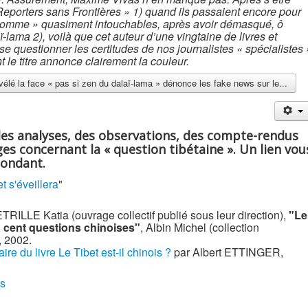
eporters sans Frontières » 1) quand ils passaient encore pour
’homme » quasiment intouchables, après avoir démasqué, ô
aï-lama 2), voilà que cet auteur d’une vingtaine de livres et
ose questionner les certitudes de nos journalistes « spécialistes 
t le titre annonce clairement la couleur.
évélé la face « pas si zen du dalaï-lama » dénonce les fake news sur le...
des analyses, des observations, des compte-rendus
es concernant la « question tibétaine ». Un lien vou
pondant.
t s'éveillera
"
LE Katia (ouvrage collectif publié sous leur direction),
"Le
à cent questions chinoises"
, Albin Michel (collection
, 2002.
e du livre Le Tibet est-il chinois ?
par Albert ETTINGER,
ns