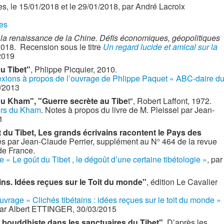
es, le 15/01/2018 et le 29/01/2018, par André Lacroix
les
 la renaissance de la Chine. Défis économiques, géopolitiques
 2018. Recension sous le titre
Un regard lucide et amical sur la
2019
u Tibet"
, Phlippe Picquier, 2010.
xions à propos de l’ouvrage de Phlippe Paquet « ABC-daire d
/2013
du Kham", "Guerre secrète au Tibe
t", Robert Laffont, 1972.
ers du Kham
. Notes à propos du livre de M. Pleissel par Jean-
1
 du Tibet, Les grands écrivains racontent le Pays des
ntés par Jean-Claude Perrier, supplément au N° 464 de la revue
de France.
de « Le goût du Tibet , le dégoût d’une certaine tibétologie »
, par
ins. Idées reçues sur le Toit du monde"
, édition Le Cavalier
uvrage « Clichés tibétains : idées reçues sur le toit du monde »
par Albert ETTINGER, 30/03/2015
 bouddhiste dans les sanctuaires du Tibet"
. D’après les