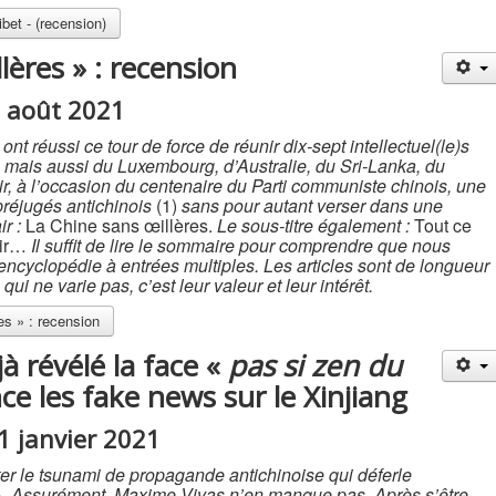
bet - (recension)
lères » : recension
2 août 2021
t réussi ce tour de force de réunir dix-sept intellectuel(le)s
s, mais aussi du Luxembourg, d’Australie, du Sri-Lanka, du
r, à l’occasion du centenaire du Parti communiste chinois, une
 préjugés antichinois
(1)
sans pour autant verser dans une
ir :
La Chine sans œillères.
Le sous-titre également :
Tout ce
oir…
Il suffit de lire le sommaire pour comprendre que nous
ncyclopédie à entrées multiples. Les articles sont de longueur
ui ne varie pas, c’est leur valeur et leur intérêt.
es » : recension
à révélé la face «
pas si zen du
e les fake news sur le Xinjiang
31 janvier 2021
nter le tsunami de propagande antichinoise qui déferle
 ». Assurément, Maxime Vivas n’en manque pas. Après s’être