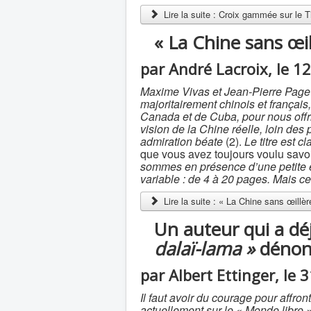
Lire la suite : Croix gammée sur le Ti
« La Chine sans œil
par André Lacroix, le 1
Maxime Vivas et Jean-Pierre Page on
majoritairement chinois et françai
Canada et de Cuba, pour nous offri
vision de la Chine réelle, loin des
admiration béate
(2).
Le titre est cla
que vous avez toujours voulu sav
sommes en présence d’une petite e
variable : de 4 à 20 pages. Mais ce q
Lire la suite : « La Chine sans œillèr
Un auteur qui a déj
dalaï-lama »
dénonc
par Albert Ettinger, le 
Il faut avoir du courage pour affro
actuellement sur le « Monde libre