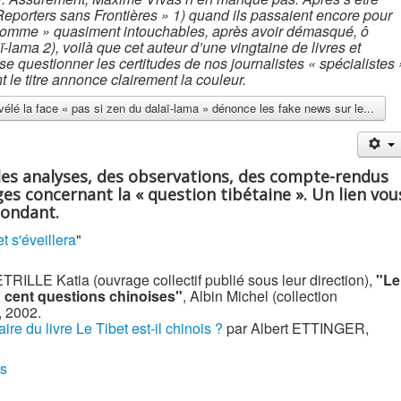
eporters sans Frontières » 1) quand ils passaient encore pour
’homme » quasiment intouchables, après avoir démasqué, ô
aï-lama 2), voilà que cet auteur d’une vingtaine de livres et
ose questionner les certitudes de nos journalistes « spécialistes 
t le titre annonce clairement la couleur.
évélé la face « pas si zen du dalaï-lama » dénonce les fake news sur le...
des analyses, des observations, des compte-rendus
es concernant la « question tibétaine ». Un lien vou
pondant.
t s'éveillera
"
LE Katia (ouvrage collectif publié sous leur direction),
"Le
à cent questions chinoises"
, Albin Michel (collection
, 2002.
e du livre Le Tibet est-il chinois ?
par Albert ETTINGER,
ns