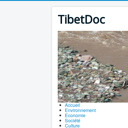
TibetDoc
Accueil
Environnement
Economie
Société
Culture