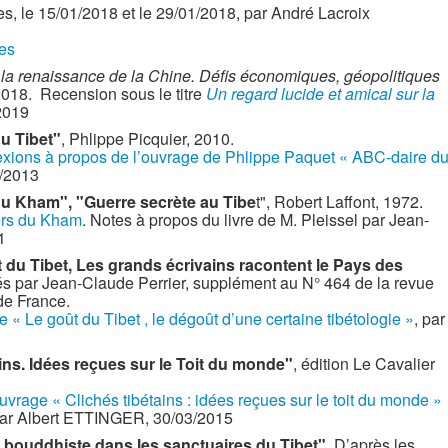
es, le 15/01/2018 et le 29/01/2018, par André Lacroix
les
 la renaissance de la Chine. Défis économiques, géopolitiques
 2018. Recension sous le titre
Un regard lucide et amical sur la
2019
u Tibet"
, Phlippe Picquier, 2010.
xions à propos de l’ouvrage de Phlippe Paquet « ABC-daire d
/2013
du Kham", "Guerre secrète au Tibe
t", Robert Laffont, 1972.
ers du Kham
. Notes à propos du livre de M. Pleissel par Jean-
1
 du Tibet, Les grands écrivains racontent le Pays des
ntés par Jean-Claude Perrier, supplément au N° 464 de la revue
de France.
de « Le goût du Tibet , le dégoût d’une certaine tibétologie »
, par
ins. Idées reçues sur le Toit du monde"
, édition Le Cavalier
uvrage « Clichés tibétains : idées reçues sur le toit du monde »
par Albert ETTINGER, 30/03/2015
 bouddhiste dans les sanctuaires du Tibet"
. D’après les