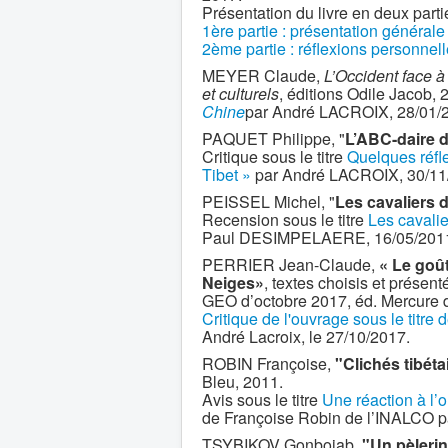
Présentation du livre en deux parti
1ère partie : présentation générale
2ème partie : réflexions personnel
MEYER Claude,
L’Occident face à
et culturels
, éditions Odile Jacob,
Chine
par André LACROIX, 28/01/
PAQUET Philippe, "
L’ABC-daire d
Critique sous le titre
Quelques réfle
Tibet »
par André LACROIX, 30/11
PEISSEL Michel, "
Les cavaliers 
Recension sous le titre
Les cavali
Paul DESIMPELAERE, 16/05/201
PERRIER Jean-Claude,
« Le goût
Neiges»
, textes choisis et prése
GEO d’octobre 2017, éd. Mercure 
Critique de l'ouvrage sous le titre 
André Lacroix, le 27/10/2017.
ROBIN Françoise,
"Clichés tibéta
Bleu, 2011.
Avis sous le titre
Une réaction à l’o
de Françoise Robin de l’INALCO 
TSYBIKOV Gonbojab,
"Un pèlerin