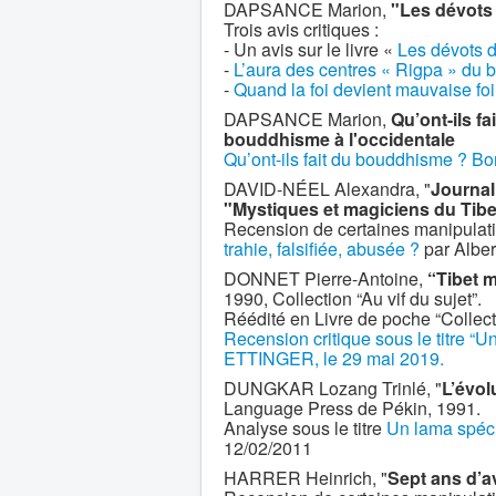
DAPSANCE Marion,
"Les dévots
Trois avis critiques :
- Un avis sur le livre «
Les dévots 
-
L’aura des centres « Rigpa » du b
-
Quand la foi devient mauvaise f
DAPSANCE Marion,
Qu’ont-ils 
bouddhisme à l'occidentale
Qu’ont-ils fait du bouddhisme ? Bo
DAVID-NÉEL Alexandra, "
Journal
"Mystiques et magiciens du Tibe
Recension de certaines manipulatio
trahie, falsifiée, abusée ?
par Albe
DONNET Pierre-Antoine,
“Tibet m
1990, Collection “Au vif du sujet”.
Réédité en Livre de poche “Collect
Recension critique sous le titre “Un
ETTINGER, le 29 mai 2019.
DUNGKAR Lozang Trinlé, "
L’évol
Language Press de Pékin, 1991.
Analyse sous le titre
Un lama spécia
12/02/2011
HARRER Heinrich, "
Sept ans d’a