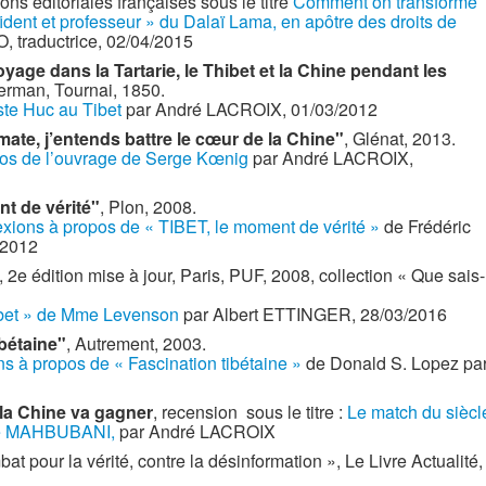
ns éditoriales françaises sous le titre
Comment on transforme
ident et professeur » du Dalaï Lama, en apôtre des droits de
, traductrice, 02/04/2015
yage dans la Tartarie, le Thibet et la Chine pendant les
erman, Tournai, 1850.
ste Huc au Tibet
par André LACROIX, 01/03/2012
omate, j’entends battre le cœur de la Chine"
, Glénat, 2013.
pos de l’ouvrage de Serge Kœnig
par André LACROIX,
nt de vérité"
, Plon, 2008.
exions à propos de « TIBET, le moment de vérité »
de Frédéric
/2012
, 2e édition mise à jour, Paris, PUF, 2008, collection « Que sais-
ibet » de Mme Levenson
par Albert ETTINGER, 28/03/2016
ibétaine"
, Autrement, 2003.
ns à propos de « Fascination tibétaine »
de Donald S. Lopez pa
 la Chine va gagner
, recension sous le titre :
Le match du siècl
hore MAHBUBANI,
par André LACROIX
pour la vérité, contre la désinformation », Le Livre Actualité,