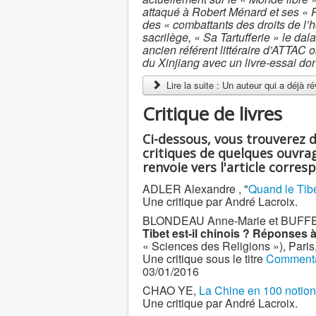
attaqué à Robert Ménard et ses « R
des « combattants des droits de l
sacrilège, « Sa Tartufferie » le dal
ancien référent littéraire d’ATTAC 
du Xinjiang avec un livre-essai don
Lire la suite : Un auteur qui a déjà r
Critique de livres
Ci-dessous, vous trouverez 
critiques de quelques ouvrag
renvoie vers l'article corres
ADLER Alexandre , "
Quand le Tibe
Une critique par André Lacroix.
BLONDEAU Anne-Marie et BUFFETRIL
Tibet est-il chinois ? Réponses 
« Sciences des Religions »), Paris
Une critique sous le titre
Commentair
03/01/2016
CHAO YE,
La Chine en 100 notio
Une critique par André Lacroix.