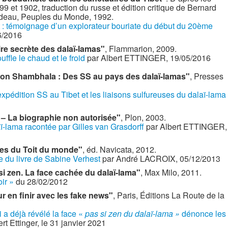
9 et 1902, traduction du russe et édition critique de Bernard
ndeau, Peuples du Monde, 1992.
t : témoignage d’un explorateur bouriate du début du 20ème
6/2016
ire secrète des dalaï-lamas"
, Flammarion, 2009.
uffle le chaud et le froid
par Albert ETTINGER, 19/05/2016
ion Shambhala : Des SS au pays des dalaï-lamas"
, Presses
’expédition SS au Tibet et les liaisons sulfureuses du dalaï-lama
 – La biographie non autorisée"
, Plon, 2003.
aï-lama racontée par Gilles van Grasdorff
par Albert ETTINGER,
ires du Toit du monde"
, éd. Navicata, 2012.
e du livre de Sabine Verhest
par André LACROIX, 05/12/2013
si zen. La face cachée du dalaï-lama"
, Max Milo, 2011.
oir »
du 28/02/2012
 en finir avec les fake news"
, Paris, Éditions La Route de la
 a déjà révélé la face «
pas si zen du dalaï-lama »
dénonce les
ert Ettinger, le 31 janvier 2021