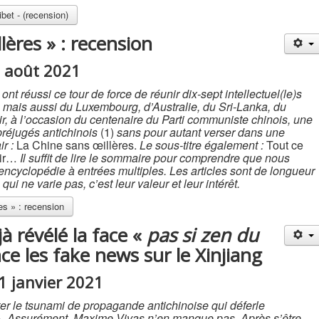
bet - (recension)
lères » : recension
2 août 2021
t réussi ce tour de force de réunir dix-sept intellectuel(le)s
s, mais aussi du Luxembourg, d’Australie, du Sri-Lanka, du
r, à l’occasion du centenaire du Parti communiste chinois, une
 préjugés antichinois
(1)
sans pour autant verser dans une
ir :
La Chine sans œillères.
Le sous-titre également :
Tout ce
oir…
Il suffit de lire le sommaire pour comprendre que nous
ncyclopédie à entrées multiples. Les articles sont de longueur
ui ne varie pas, c’est leur valeur et leur intérêt.
es » : recension
à révélé la face «
pas si zen du
e les fake news sur le Xinjiang
31 janvier 2021
nter le tsunami de propagande antichinoise qui déferle
 ». Assurément, Maxime Vivas n’en manque pas. Après s’être