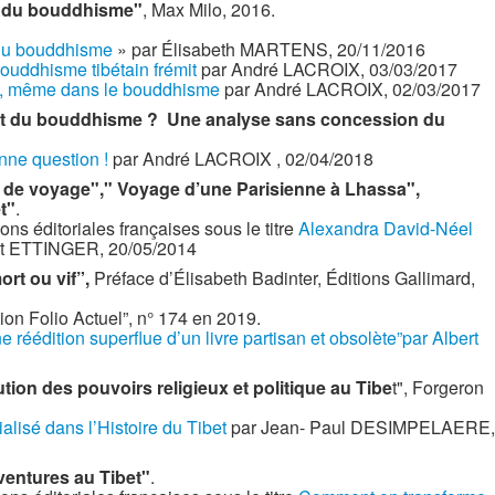
 du bouddhisme"
, Max Milo, 2016.
du bouddhisme
» par Élisabeth MARTENS, 20/11/2016
ouddhisme tibétain frémit
par André LACROIX, 03/03/2017
oi, même dans le bouddhisme
par André LACROIX, 02/03/2017
fait du bouddhisme ? Une analyse sans concession du
nne question !
par André LACROIX , 02/04/2018
 de voyage"," Voyage d’une Parisienne à Lhassa",
t"
.
ns éditoriales françaises sous le titre
Alexandra David-Néel
rt ETTINGER, 20/05/2014
ort ou vif”,
Préface d’Élisabeth Badinter, Éditions Gallimard,
ion Folio Actuel”, n° 174 en 2019.
e réédition superflue d’un livre partisan et obsolète”par Albert
ution des pouvoirs religieux et politique au Tibe
t", Forgeron
lisé dans l’Histoire du Tibet
par Jean- Paul DESIMPELAERE,
ventures au Tibet"
.