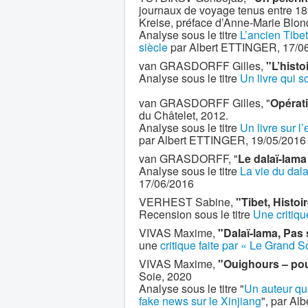
journaux de voyage tenus entre 189
Kreise, préface d’Anne-Marie Blo
Analyse sous le titre
L’ancien Tibe
siècle
par Albert ETTINGER, 17/0
van GRASDORFF Gilles,
"L’histo
Analyse sous le titre
Un livre qui so
van GRASDORFF Gilles, "
Opérat
du Châtelet, 2012.
Analyse sous le titre
Un livre sur l
par Albert ETTINGER, 19/05/2016
van GRASDORFF, "
Le dalaï-lama
Analyse sous le titre
La vie du dal
17/06/2016
VERHEST Sabine,
"Tibet, Histo
Recension sous le titre
Une critiqu
VIVAS Maxime,
"Dalaï-lama, Pas 
une
critique faite par « Le Grand S
VIVAS Maxime,
"Ouighours – pour
Soie, 2020
Analyse sous le titre "
Un auteur qui
fake news sur le Xinjiang
", par Alb