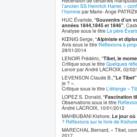
Recension de certaines manipulatio
l’ancien SS Heinrich Harrer, « conf
l’homme
par Marie- Ange PATRIZIO
HUC Évariste, "
Souvenirs d’un vo
années 1844,1845 et 1846"
, Cast
Analyse sous le titre
Le père Évari
KŒNIG Serge, "
Alpiniste et dipl
Avis sous le titre
Réflexions à pro
28/01/2014
LENOIR Frédéric, "
Tibet, le mome
Critique sous le titre
Quelques réfl
Lenoir par André LACROIX, 02/02
LEVENSON Claude B.,
"Le Tibet"
je ? ».
Critique sous le titre
L’étrange « T
LOPEZ S. Donald, "
Fascination t
Observations sous le titre
Réflexio
André LACROIX, 10/01/2012
MAHBUBANI Kishore,
Le jour où
? Réflexions sur le livre de Kis
MARECHAL Bernard, « Tibet, combat 
2017.