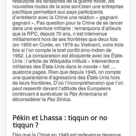
ressuscite les fantasmes de la guerre froide, les
nouvelles routes de la soie sont bien une entreprise
pacifique permettant aux pays participants
d’entretenir avec la Chine une relation « gagnant-
gagnant ». Pas question pour la Chine de se lancer
dans une aventure militaire : remarquons d’ailleurs
que la RPC, depuis 70 ans, n’est intervenue
militairement hors de ses frontières que deux fois
(en 1950 en Corée, en 1979 au Vietnam), voire trois
fois si l’on compte le bref conflit sino-indien de
1962. La comparaison est éloquente avec les États-
Unis : l’article de Wikipédia intitulé « Interventions
militaires des États-Unis dans le monde » fait …
quatorze pages. Rien que depuis 1945, on compte
une quarantaine d’agressions des États-Unis hors
de leurs frontières. D’où l’incompréhension que l’on
peut ressentir devant l’attitude des Européens
continuant à surévaluer la
Pax Americana
et
déconsidérer la
Pax Sinica.
Pékin et Lhassa : tiqqun or no
tiqqun ?
Dès que la Chine en 1949 est redevenue devenue