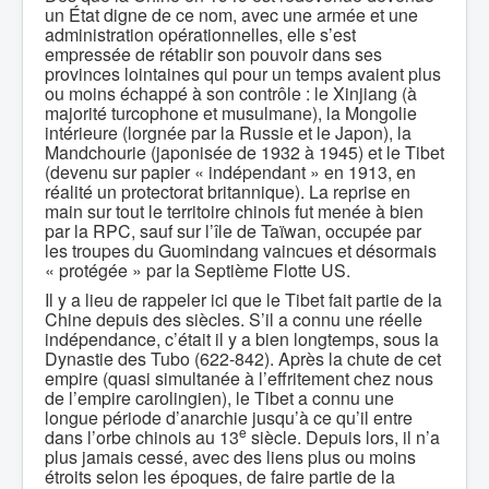
un État digne de ce nom, avec une armée et une
administration opérationnelles, elle s’est
empressée de rétablir son pouvoir dans ses
provinces lointaines qui pour un temps avaient plus
ou moins échappé à son contrôle : le Xinjiang (à
majorité turcophone et musulmane), la Mongolie
intérieure (lorgnée par la Russie et le Japon), la
Mandchourie (japonisée de 1932 à 1945) et le Tibet
(devenu sur papier « indépendant » en 1913, en
réalité un protectorat britannique). La reprise en
main sur tout le territoire chinois fut menée à bien
par la RPC, sauf sur l’île de Taïwan, occupée par
les troupes du Guomindang vaincues et désormais
« protégée » par la Septième Flotte US.
Il y a lieu de rappeler ici que le Tibet fait partie de la
Chine depuis des siècles. S’il a connu une réelle
indépendance, c’était il y a bien longtemps, sous la
Dynastie des Tubo (622-842). Après la chute de cet
empire (quasi simultanée à l’effritement chez nous
de l’empire carolingien), le Tibet a connu une
longue période d’anarchie jusqu’à ce qu’il entre
e
dans l’orbe chinois au 13
siècle. Depuis lors, il n’a
plus jamais cessé, avec des liens plus ou moins
étroits selon les époques, de faire partie de la