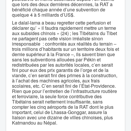
que lors des deux dernières décennies, la RAT a
bénéficié chaque année d’une subvention de
quelque 4 à 5 milliards d’US$.
Le dalaï-lama a beau regretter cette perfusion et
déclarer qu’ « il faudra rapidement mettre un terme
aux subsides chinois » (24) ; les Tibétains du Tibet
ne partagent pas cette vision irréaliste sinon
irresponsable : confrontés aux réalités du terrain ‒
trois millions d’habitants sur un territoire deux fois et
demie supérieur à la France ‒, ils savent bien que
sans les subventions allouées par Pékin et
redistribuées par les autorités locales, c’en serait
fini pour eux des prix garantis de l’orge et de la
viande, c’en serait fini des primes à la construction,
à l’achat des machines agricoles, aux frais
scolaires, etc. C’en serait fini de l’État-Providence.
Rien que pour l’entretien de l’infrastructure routière
et ferroviaire, la seule force contributive des
Tibétains serait nettement insuffisante, sans
compter les cinq aéroports de la RAT dont le plus
important, celui de Lhassa-Gonggar, assure la
liaison avec une dizaine de villes chinoises, plus
Katmandou au Népal.