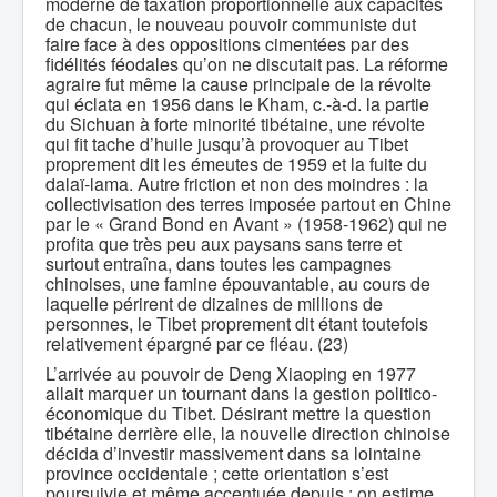
moderne de taxation proportionnelle aux capacités
de chacun, le nouveau pouvoir communiste dut
faire face à des oppositions cimentées par des
fidélités féodales qu’on ne discutait pas. La réforme
agraire fut même la cause principale de la révolte
qui éclata en 1956 dans le Kham, c.-à-d. la partie
du Sichuan à forte minorité tibétaine, une révolte
qui fit tache d’huile jusqu’à provoquer au Tibet
proprement dit les émeutes de 1959 et la fuite du
dalaï-lama. Autre friction et non des moindres : la
collectivisation des terres imposée partout en Chine
par le « Grand Bond en Avant » (1958-1962) qui ne
profita que très peu aux paysans sans terre et
surtout entraîna, dans toutes les campagnes
chinoises, une famine épouvantable, au cours de
laquelle périrent de dizaines de millions de
personnes, le Tibet proprement dit étant toutefois
relativement épargné par ce fléau. (23)
L’arrivée au pouvoir de Deng Xiaoping en 1977
allait marquer un tournant dans la gestion politico-
économique du Tibet. Désirant mettre la question
tibétaine derrière elle, la nouvelle direction chinoise
décida d’investir massivement dans sa lointaine
province occidentale ; cette orientation s’est
poursuivie et même accentuée depuis : on estime