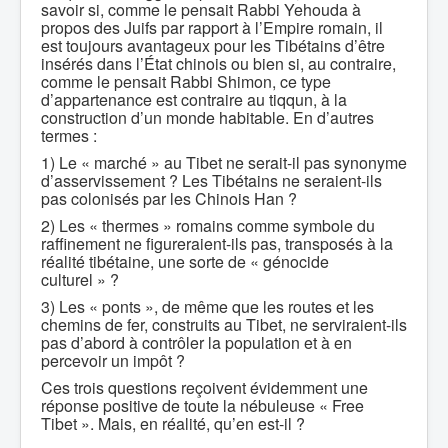
savoir si, comme le pensait Rabbi Yehouda à
propos des Juifs par rapport à l’Empire romain, il
est toujours avantageux pour les Tibétains d’être
insérés dans l’État chinois ou bien si, au contraire,
comme le pensait Rabbi Shimon, ce type
d’appartenance est contraire au tiqqun, à la
construction d’un monde habitable. En d’autres
termes :
1) Le « marché » au Tibet ne serait-il pas synonyme
d’asservissement ? Les Tibétains ne seraient-ils
pas colonisés par les Chinois Han ?
2) Les « thermes » romains comme symbole du
raffinement ne figureraient-ils pas, transposés à la
réalité tibétaine, une sorte de « génocide
culturel » ?
3) Les « ponts », de même que les routes et les
chemins de fer, construits au Tibet, ne serviraient-ils
pas d’abord à contrôler la population et à en
percevoir un impôt ?
Ces trois questions reçoivent évidemment une
réponse positive de toute la nébuleuse « Free
Tibet ». Mais, en réalité, qu’en est-il ?