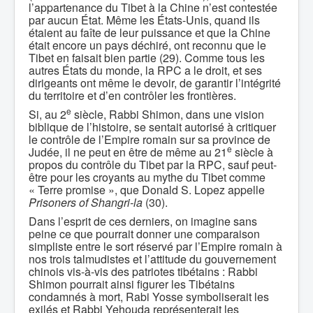
l’appartenance du Tibet à la Chine n’est contestée
par aucun État. Même les États-Unis, quand ils
étaient au faîte de leur puissance et que la Chine
était encore un pays déchiré, ont reconnu que le
Tibet en faisait bien partie (29). Comme tous les
autres États du monde, la RPC a le droit, et ses
dirigeants ont même le devoir, de garantir l’intégrité
du territoire et d’en contrôler les frontières.
e
Si, au 2
siècle, Rabbi Shimon, dans une vision
biblique de l’histoire, se sentait autorisé à critiquer
le contrôle de l’Empire romain sur sa province de
e
Judée, il ne peut en être de même au 21
siècle à
propos du contrôle du Tibet par la RPC, sauf peut-
être pour les croyants au mythe du Tibet comme
« Terre promise », que Donald S. Lopez appelle
Prisoners of Shangri-la
(30).
Dans l’esprit de ces derniers, on imagine sans
peine ce que pourrait donner une comparaison
simpliste entre le sort réservé par l’Empire romain à
nos trois talmudistes et l’attitude du gouvernement
chinois vis-à-vis des patriotes tibétains : Rabbi
Shimon pourrait ainsi figurer les Tibétains
condamnés à mort, Rabi Yosse symboliserait les
exilés et Rabbi Yehouda représenterait les