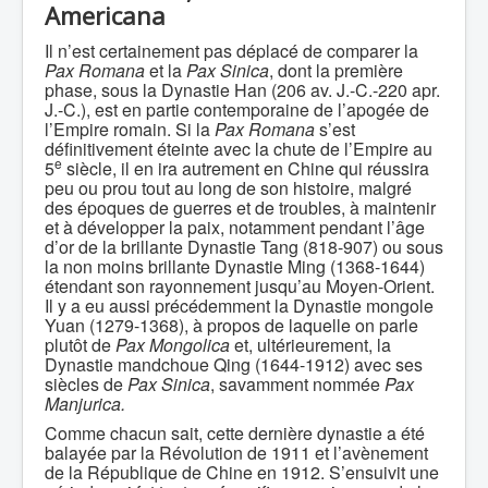
Americana
Il n’est certainement pas déplacé de comparer la
Pax Romana
et la
Pax Sinica
, dont la première
phase, sous la Dynastie Han (206 av. J.-C.-220 apr.
J.-C.), est en partie contemporaine de l’apogée de
l’Empire romain. Si la
Pax Romana
s’est
définitivement éteinte avec la chute de l’Empire au
e
5
siècle, il en ira autrement en Chine qui réussira
peu ou prou tout au long de son histoire, malgré
des époques de guerres et de troubles, à maintenir
et à développer la paix, notamment pendant l’âge
d’or de la brillante Dynastie Tang (818-907) ou sous
la non moins brillante Dynastie Ming (1368-1644)
étendant son rayonnement jusqu’au Moyen-Orient.
Il y a eu aussi précédemment la Dynastie mongole
Yuan (1279-1368), à propos de laquelle on parle
plutôt de
Pax Mongolica
et, ultérieurement, la
Dynastie mandchoue Qing (1644-1912) avec ses
siècles de
Pax Sinica
, savamment nommée
Pax
Manjurica.
Comme chacun sait, cette dernière dynastie a été
balayée par la Révolution de 1911 et l’avènement
de la République de Chine en 1912. S’ensuivit une