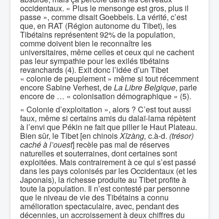
occidentaux. « Plus le mensonge est gros, plus il
passe », comme disait Goebbels. La vérité, c’est
que, en RAT (Région autonome du Tibet), les
Tibétains représentent 92% de la population,
comme doivent bien le reconnaître les
universitaires, même celles et ceux qui ne cachent
pas leur sympathie pour les exilés tibétains
revanchards (4). Exit donc l’idée d’un Tibet
« colonie de peuplement » même si tout récemment
encore Sabine Verhest, de
La Libre Belgique
, parle
encore de … « colonisation démographique » (5).
« Colonie d’exploitation », alors ? C’est tout aussi
faux, même si certains amis du dalaï-lama répètent
à l’envi que Pékin ne fait que piller le Haut Plateau.
Bien sûr, le Tibet [en chinois
Xīzàng,
c.à-d.
(trésor)
caché à l’ouest
] recèle pas mal de réserves
naturelles et souterraines, dont certaines sont
exploitées. Mais contrairement à ce qui s’est passé
dans les pays colonisés par les Occidentaux (et les
Japonais), la richesse produite au Tibet profite à
toute la population. Il n’est contesté par personne
que le niveau de vie des Tibétains a connu
amélioration spectaculaire, avec, pendant des
décennies, un accroissement à deux chiffres du