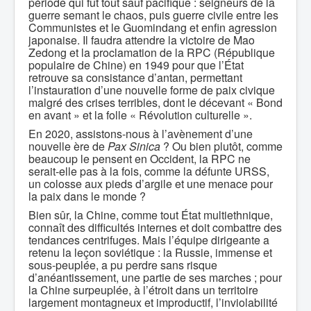
période qui fut tout sauf pacifique : seigneurs de la
guerre semant le chaos, puis guerre civile entre les
Communistes et le Guomindang et enfin agression
japonaise. Il faudra attendre la victoire de Mao
Zedong et la proclamation de la RPC (République
populaire de Chine) en 1949 pour que l’État
retrouve sa consistance d’antan, permettant
l’instauration d’une nouvelle forme de paix civique
malgré des crises terribles, dont le décevant « Bond
en avant » et la folle « Révolution culturelle ».
En 2020, assistons-nous à l’avènement d’une
nouvelle ère de
Pax Sinica
? Ou bien plutôt, comme
beaucoup le pensent en Occident, la RPC ne
serait-elle pas à la fois, comme la défunte URSS,
un colosse aux pieds d’argile et une menace pour
la paix dans le monde ?
Bien sûr, la Chine, comme tout État multiethnique,
connaît des difficultés internes et doit combattre des
tendances centrifuges. Mais l’équipe dirigeante a
retenu la leçon soviétique : la Russie, immense et
sous-peuplée, a pu perdre sans risque
d’anéantissement, une partie de ses marches ; pour
la Chine surpeuplée, à l’étroit dans un territoire
largement montagneux et improductif, l’inviolabilité