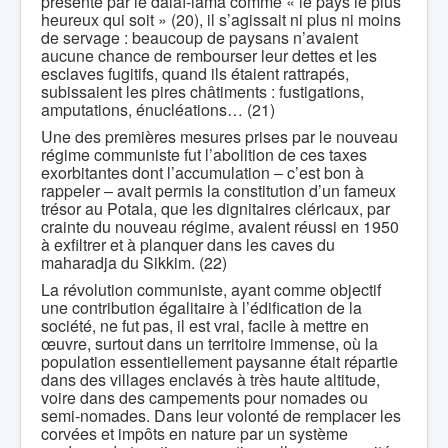
présenté par le dalaï-lama comme « le pays le plus
heureux qui soit » (20), il s’agissait ni plus ni moins
de servage : beaucoup de paysans n’avaient
aucune chance de rembourser leur dettes et les
esclaves fugitifs, quand ils étaient rattrapés,
subissaient les pires châtiments : fustigations,
amputations, énucléations… (21)
Une des premières mesures prises par le nouveau
régime communiste fut l’abolition de ces taxes
exorbitantes dont l’accumulation ‒ c’est bon à
rappeler ‒ avait permis la constitution d’un fameux
trésor au Potala, que les dignitaires cléricaux, par
crainte du nouveau régime, avaient réussi en 1950
à exfiltrer et à planquer dans les caves du
maharadja du Sikkim. (22)
La révolution communiste, ayant comme objectif
une contribution égalitaire à l’édification de la
société, ne fut pas, il est vrai, facile à mettre en
œuvre, surtout dans un territoire immense, où la
population essentiellement paysanne était répartie
dans des villages enclavés à très haute altitude,
voire dans des campements pour nomades ou
semi-nomades. Dans leur volonté de remplacer les
corvées et impôts en nature par un système