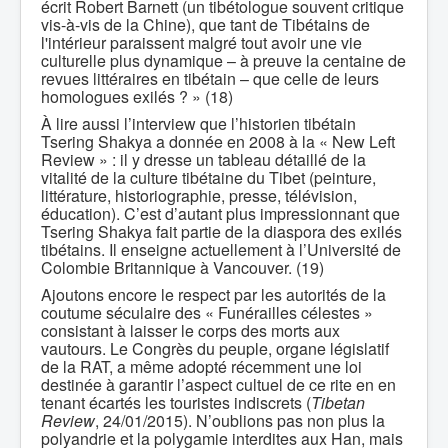
écrit Robert Barnett (un tibétologue souvent critique
vis-à-vis de la Chine), que tant de Tibétains de
l'intérieur paraissent malgré tout avoir une vie
culturelle plus dynamique – à preuve la centaine de
revues littéraires en tibétain – que celle de leurs
homologues exilés ? » (18)
À lire aussi l’interview que l’historien tibétain
Tsering Shakya a donnée en 2008 à la « New Left
Review » : il y dresse un tableau détaillé de la
vitalité de la culture tibétaine du Tibet (peinture,
littérature, historiographie, presse, télévision,
éducation). C’est d’autant plus impressionnant que
Tsering Shakya fait partie de la diaspora des exilés
tibétains. Il enseigne actuellement à l’Université de
Colombie Britannique à Vancouver. (19)
Ajoutons encore le respect par les autorités de la
coutume séculaire des « Funérailles célestes »
consistant à laisser le corps des morts aux
vautours. Le Congrès du peuple, organe législatif
de la RAT, a même adopté récemment une loi
destinée à garantir l’aspect cultuel de ce rite en en
tenant écartés les touristes indiscrets (
Tibetan
Review
, 24/01/2015). N’oublions pas non plus la
polyandrie et la polygamie interdites aux Han, mais