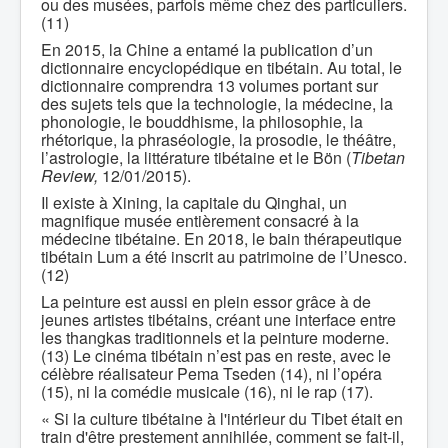
ou des musées, parfois même chez des particuliers.
(11)
En 2015, la Chine a entamé la publication d’un
dictionnaire encyclopédique en tibétain. Au total, le
dictionnaire comprendra 13 volumes portant sur
des sujets tels que la technologie, la médecine, la
phonologie, le bouddhisme, la philosophie, la
rhétorique, la phraséologie, la prosodie, le théâtre,
l’astrologie, la littérature tibétaine et le Bön (
Tibetan
Review,
12/01/2015).
Il existe à Xining, la capitale du Qinghai, un
magnifique musée entièrement consacré à la
médecine tibétaine. En 2018, le bain thérapeutique
tibétain Lum a été inscrit au patrimoine de l’Unesco.
(12)
La peinture est aussi en plein essor grâce à de
jeunes artistes tibétains, créant une interface entre
les thangkas traditionnels et la peinture moderne.
(13) Le cinéma tibétain n’est pas en reste, avec le
célèbre réalisateur Pema Tseden (14), ni l’opéra
(15), ni la comédie musicale (16), ni le rap (17).
« Si la culture tibétaine à l'intérieur du Tibet était en
train d'être prestement annihilée, comment se fait-il,