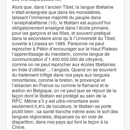
Alors que, dans l’ancien Tibet, la langue tibétaine
n’était enseignée que dans les monastères,
laissant l’immense majorité du peuple dans
l’analphabétisme (10), le tibétain est aujourd’hui
obligatoirement enseigné dans l’école primaire,
pour les garçons et les filles, et souvent pratiqué
dans le secondaire ainsi qu’à l’Université du Tibet,
ouverte à Lhassa en 1985. Personne ne peut
reprocher à Pékin d’encourager sur le Haut Plateau
l’apprentissage du mandarin, comme langue de
communication d’1.400.000.000 de citoyens,
comme on ne peut reprocher aux écoles tibétaines
en Inde d’utiliser… l’anglais. Quand on se souvient
du traitement infligé dans nos pays aux langues
minoritaires, comme le breton, le provençal et
l’alsacien en France ou comme le flamand et le
wallon en Belgique, on ne peut que se réjouir de la
façon dont le tibétain est protégé au sein de la
RPC. Même s’il y est ultra-minoritaire avec
seulement 0,4% de locuteurs, le tibétain se porte
plutôt bien ; sa santé tranche même avec le sort des
langues régionales, disparues ou en voie de
disparition, dans nos pays qui font la leçon à la
Chine.