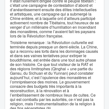
n’était nullement dirigée contre le peuple tibétain :
c’était une campagne de contestation d’abord et
d’anéantissement ensuite des élites intellectuelles
et artistiques, une campagne qui a submergé la
Chine entière, et à laquelle ont d’ailleurs participé
activement nombre de Tibétains, tout heureux de se
venger d’un millénaire d’humiliation en incendiant
des monastères, comme l’avaient fait les paysans
lors de la Révolution française.
Troisième remarque : la Révolution culturelle est
terminée depuis presque un demi-siècle. La Chine,
qui a reconnu ses torts dans les dommages causés
et dans ses vaines tentatives pour extirper le
bouddhisme, est entrée dans une tout autre phase
de son histoire. Ce que tout visiteur de la RAT et
des régions limitrophes (Qinghai + une partie du
Gansu, du Sichuan et du Yunnan) peut constater
aujourd’hui, c’est l’opulence des monastères et
l’omniprésence des moines. Le gouvernement
consacre des budgets très importants à la
reconstruction, à la rénovation et à
l’embellissement de nombreux lieux de cultes. Ce
qui est combattu par les autorités, ce n’est pas la
religion, mais l’instrumentalisation de la religion à
des fins séparatistes (9).