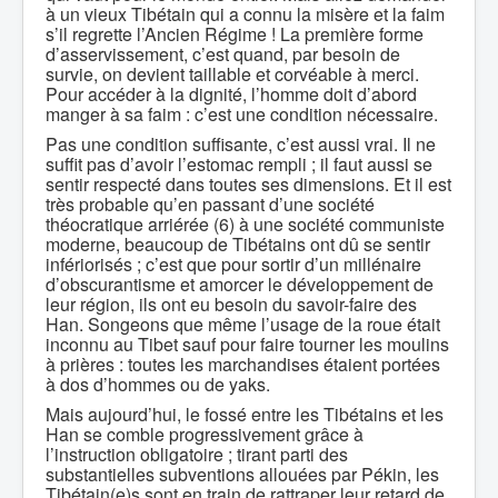
à un vieux Tibétain qui a connu la misère et la faim
s’il regrette l’Ancien Régime ! La première forme
d’asservissement, c’est quand, par besoin de
survie, on devient taillable et corvéable à merci.
Pour accéder à la dignité, l’homme doit d’abord
manger à sa faim : c’est une condition nécessaire.
Pas une condition suffisante, c’est aussi vrai. Il ne
suffit pas d’avoir l’estomac rempli ; il faut aussi se
sentir respecté dans toutes ses dimensions. Et il est
très probable qu’en passant d’une société
théocratique arriérée (6) à une société communiste
moderne, beaucoup de Tibétains ont dû se sentir
infériorisés ; c’est que pour sortir d’un millénaire
d’obscurantisme et amorcer le développement de
leur région, ils ont eu besoin du savoir-faire des
Han. Songeons que même l’usage de la roue était
inconnu au Tibet sauf pour faire tourner les moulins
à prières : toutes les marchandises étaient portées
à dos d’hommes ou de yaks.
Mais aujourd’hui, le fossé entre les Tibétains et les
Han se comble progressivement grâce à
l’instruction obligatoire ; tirant parti des
substantielles subventions allouées par Pékin, les
Tibétain(e)s sont en train de rattraper leur retard de