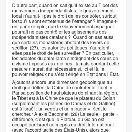
D’autre part, quand on sait qu’il existe au Tibet des
mouvements indépendantistes, le gouvernement
local n’aurait-il pas le droit de les contrôler, surtout
lorsqu’ils sont entretenus de l’étranger ? Imagine-t-
on, par exemple, que le Gouvernement espagnol
pourrait ne pas contrôler les agissements des
indépendantistes catalans ? Quand on sait aussi
que certains monastères abritent des foyers de
sédition (27), les autorités politiques n’auraient-
elles pas le droit de les surveiller ? En particulier,
les adeptes du dalaï-lama s’indignent des cours de
civisme imposés aux moines ; jamais pourtant cette
mesure n’aurait été nécessaire si, ici et là, le
pouvoir religieux ne s’était érigé en État dans l’État.
Ajoutons encore une dimension géopolitique au
droit que détient la Chine de contrôler le Tibet. «
Par sa position de haut plateau dominant la région,
le Tibet est à la Chine ce que le plateau du Golan
(surplombant les plaines de Damas et de Galilée)
est à Israël : un verrou et un mirador », écrit le
chercheur Alexis Baconnet. (28) La seule « petite »
différence, c’est que le Plateau du Golan est
occupé par Israël au mépris du droit international
(avec l’accord tacite des États-Unis), alors que