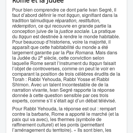
Rome et la Judée
Pour bien comprendre ce dont parle Ivan Segré, il
faut d’abord définir le mot
tiqqun
, signifiant dans la
tradition talmudique
réparation, restitution,
rédemption,
ce qui recouvre en grande partie la
conception juive de la
justice sociale
.
La pratique
du
tiqqun
est destinée à rendre le monde habitable.
Pour beaucoup d’historiens, voire la majorité, il
apparaît que cette habitabilité du monde a été
largement garantie par la
Pax Romana.
Mais dans
e
la Judée du 2
siècle, cette conviction selon
laquelle Rome serait l’instrument du
tiqqun
faisait
l’objet de controverses, comme on peut le voir en
comparant la position de trois célèbres érudits de la
Torah : Rabbi Yehouda, Rabbi Yosse et Rabbi
Shimon. Avec un talent incontestable de de la
narration vivante, Ivan Segré rapporte la réponse
donnée à cette question sensible par ces trois
experts, comme s’il s’était agi d’un débat télévisé.
Pour Rabbi Yehouda, la réponse est oui : rempart
contre la barbarie, Rome a apporté le marché (et la
paix qui va avec), les thermes (symbole de
raffinement culturel) et les ponts (permettant
l’aménagement du territoire). « Ils sont bien, les