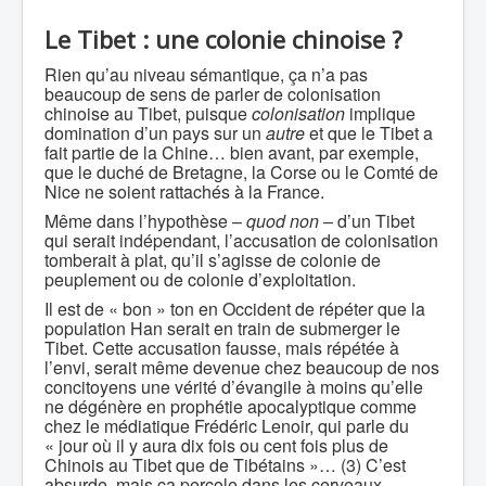
Le Tibet : une colonie chinoise ?
Rien qu’au niveau sémantique, ça n’a pas
beaucoup de sens de parler de colonisation
chinoise au Tibet, puisque
colonisation
implique
domination d’un pays sur un
autre
et que le Tibet a
fait partie de la Chine… bien avant, par exemple,
que le duché de Bretagne, la Corse ou le Comté de
Nice ne soient rattachés à la France.
Même dans l’hypothèse –
quod non
‒ d’un Tibet
qui serait indépendant, l’accusation de colonisation
tomberait à plat, qu’il s’agisse de colonie de
peuplement ou de colonie d’exploitation.
Il est de « bon » ton en Occident de répéter que la
population Han serait en train de submerger le
Tibet. Cette accusation fausse, mais répétée à
l’envi, serait même devenue chez beaucoup de nos
concitoyens une vérité d’évangile à moins qu’elle
ne dégénère en prophétie apocalyptique comme
chez le médiatique Frédéric Lenoir, qui parle du
« jour où il y aura dix fois ou cent fois plus de
Chinois au Tibet que de Tibétains »… (3) C’est
absurde, mais ça percole dans les cerveaux