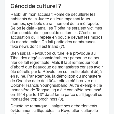
Génocide culturel ?
Rabbi Shimon accusait Rome de déculturer les
habitants de la Judée en leur imposant leurs
thermes, symbole du raffinement de la métropole.
Selon le dalaï-lama, les Tibétains seraient victimes
d’un semblable « génocide culturel ». C’est une
accusation qu’il répète en boucle devant les micros
du monde entier. Ça fait partie des nombreuses
fake news dont il est friand (7).
Bien sûr, la Révolution culturelle a provoqué au
Tibet des dégâts considérables : personne ne peut
nier ce fait regrettable. Mais il faut remarquer tout
d’abord que beaucoup de monastères censés avoir
été détruits par la Révolution culturelle étaient déjà
en ruine. Par exemple, la démolition du monastère
de Gyantse date de 1904 : elle a été l’œuvre du
Colonel Francis Younghusband. Autre exemple : le
monastère de Tengyeling a été complètement rasé
e
en 1914 par le 13
dalaï-lama parce qu’il jugeait ce
monastère trop prochinois (8).
Deuxième remarque : malgré ses débordements
évidemment critiquables, la Révolution culturelle