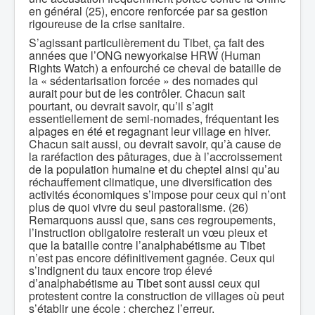
en général (25), encore renforcée par sa gestion
rigoureuse de la crise sanitaire.
S’agissant particulièrement du Tibet, ça fait des
années que l’ONG newyorkaise HRW (Human
Rights Watch) a enfourché ce cheval de bataille de
la « sédentarisation forcée » des nomades qui
aurait pour but de les contrôler. Chacun sait
pourtant, ou devrait savoir, qu’il s’agit
essentiellement de semi-nomades, fréquentant les
alpages en été et regagnant leur village en hiver.
Chacun sait aussi, ou devrait savoir, qu’à cause de
la raréfaction des pâturages, due à l’accroissement
de la population humaine et du cheptel ainsi qu’au
réchauffement climatique, une diversification des
activités économiques s’impose pour ceux qui n’ont
plus de quoi vivre du seul pastoralisme. (26)
Remarquons aussi que, sans ces regroupements,
l’instruction obligatoire resterait un vœu pieux et
que la bataille contre l’analphabétisme au Tibet
n’est pas encore définitivement gagnée. Ceux qui
s’indignent du taux encore trop élevé
d’analphabétisme au Tibet sont aussi ceux qui
protestent contre la construction de villages où peut
s’établir une école : cherchez l’erreur.