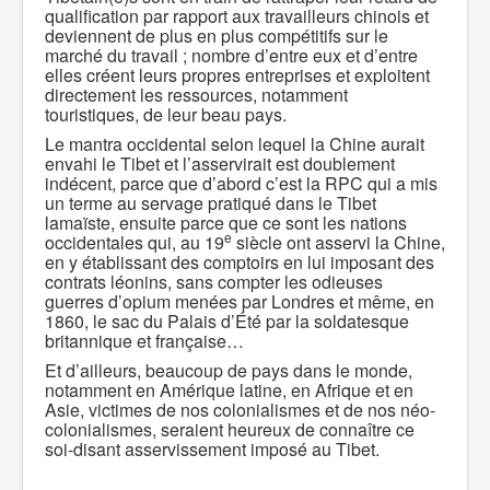
qualification par rapport aux travailleurs chinois et
deviennent de plus en plus compétitifs sur le
marché du travail ; nombre d’entre eux et d’entre
elles créent leurs propres entreprises et exploitent
directement les ressources, notamment
touristiques, de leur beau pays.
Le mantra occidental selon lequel la Chine aurait
envahi le Tibet et l’asservirait est doublement
indécent, parce que d’abord c’est la RPC qui a mis
un terme au servage pratiqué dans le Tibet
lamaïste, ensuite parce que ce sont les nations
e
occidentales qui, au 19
siècle ont asservi la Chine,
en y établissant des comptoirs en lui imposant des
contrats léonins, sans compter les odieuses
guerres d’opium menées par Londres et même, en
1860, le sac du Palais d’Été par la soldatesque
britannique et française…
Et d’ailleurs, beaucoup de pays dans le monde,
notamment en Amérique latine, en Afrique et en
Asie, victimes de nos colonialismes et de nos néo-
colonialismes, seraient heureux de connaître ce
soi-disant asservissement imposé au Tibet.