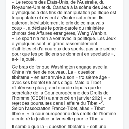
« Le recours des États-Unis, de l'Australie, du
Royaume-Uni et du Canada à la scène des Jeux
olympiques à des fins de manipulation politique est
impopulaire et revient à s'isoler soi-même. Ils
paieront inévitablement le prix de ce mauvais
coup », a déclaré le porte-parole du ministère
chinois des Affaires étrangères, Wang Wenbin.
« Le sport n'a rien à voir avec la politique. Les Jeux
olympiques sont un grand rassemblement
d'athlètes et d'amoureux des sports, pas une scène
pour que les politiciens se donnent en spectacle »,
1
a-t-il ajouté.
Ce bras de fer que Washington engage avec la
Chine n'a rien de nouveau. La « question
tibétaine » en est arrivée à son « troisième âge »
avec ses bientôt 65 ans d'âge. Mais le Tibet
n'intéresse plus grand monde depuis que le
secrétaire de la Cour européenne des Droits de
l’homme (CEDH) a annoncé en janvier 2021 « le
2
rejet des poursuites dans l’affaire du Tibet »
.
Selon l'association France-Tibet, alias « Tibet
libre », « la cour européenne des droits de l'homme
a enterré la justice universelle pour le Tibet ».
Il semble que la « question tibétaine » soit une