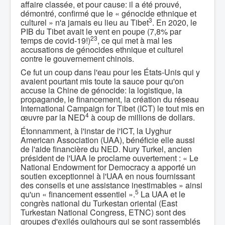
affaire classée, et pour cause: il a été prouvé,
démontré, confirmé que le « génocide ethnique et
3
culturel » n'a jamais eu lieu au Tibet
. En 2020, le
PIB du Tibet avait le vent en poupe (7,8% par
23
temps de covid-19!)
, ce qui met à mal les
accusations de génocides ethnique et culturel
contre le gouvernement chinois.
Ce fut un coup dans l'eau pour les États-Unis qui y
avaient pourtant mis toute la sauce pour qu'on
accuse la Chine de génocide: la logistique, la
propagande, le financement, la création du réseau
International Campaign for Tibet (ICT) le tout mis en
4
œuvre par la NED
à coup de millions de dollars.
Étonnamment, à l'instar de l'ICT, la Uyghur
American Association (UAA), bénéficie elle aussi
de l'aide financière du NED. Nury Turkel, ancien
président de l'UAA le proclame ouvertement : « Le
National Endowment for Democracy a apporté un
soutien exceptionnel à l'UAA en nous fournissant
des conseils et une assistance inestimables » ainsi
5
qu'un « financement essentiel ».
La UAA et le
congrès national du Turkestan oriental (East
Turkestan National Congress, ETNC) sont des
groupes d'exilés ouïghours qui se sont rassemblés