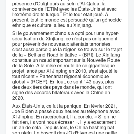
présence d'Ouïghours au sein d'Al-Qaida, la
connivence de l'ETIM avec les États-Unis et avec
6
l'extrême droite turque.
Et le tour était joué. A
présent, tout le monde est persuadé qu'un génocide
ethnique et culturel a lieu au Xinjiang.
Si le gouvernement chinois a opté pour une hyper-
sécurisation du Xinjiang, ce n'est pas uniquement
pour prévenir de nouveaux attentats terroristes,
c'est aussi parce que la région se trouve sur le trajet
de la « Belt and Road Initiative » (BRI). Le Xinjiang
constitue un nœud important sur la Nouvelle Route
de la Soie. A la mise en route de ce gigantesque
projet lancé par Xi Jinping en 2013, s'est ajouté le
tout récent « Partenariat régional économique
global » (RCEP). En tout, ce sont 143 pays, plus
des deux tiers des pays dans le monde, qui ont
signé des accords bilatéraux avec la Chine en
2020.
Aux États-Unis, ce fut la panique. En février 2021,
Joe Biden a passé deux heures au téléphone avec
Xi Jinping. En raccrochant, il a conclu: « Si on ne
fait rien, ils vont nous écraser ». Il y a exactement
un an de cela. Depuis lors, le China bashing bat
son plein. Le boycott des JO d'hiver est une petite