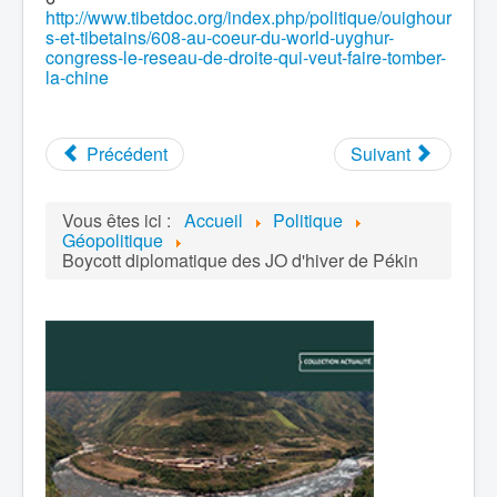
http://www.tibetdoc.org/index.php/politique/ouighour
s-et-tibetains/608-au-coeur-du-world-uyghur-
congress-le-reseau-de-droite-qui-veut-faire-tomber-
la-chine
Précédent
Suivant
Vous êtes ici :
Accueil
Politique
Géopolitique
Boycott diplomatique des JO d'hiver de Pékin