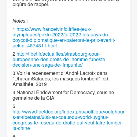
piqûre de rappel.
Notes :
1
https://www.francetvinfo.fr/les-jeux-
olympiques/pekin-2022/jo-2022-les-pays-du-
boycott-diplomatique-en-paieront-le-prix-avertit-
pekin_4874811.html
2
http://tibet.fr/actualites/strasbourg-cour-
europeenne-des-droits-de-lhomme-funeste-
decision-une-saga-de-limpunite/
3 Voir le recensement d''André Lacroix dans
"DharamSalades, les masques tombent", éd.
Amalthée, 2019
4 National Endowment for Democracy, cousine
germaine de la CIA
5
http://www.tibetdoc.org/index.php/politique/ouighour
s-et-tibetains/608-au-coeur-du-world-uyghur-
congress-le-reseau-de-droite-qui-veut-faire-tomber-
la-chine
6