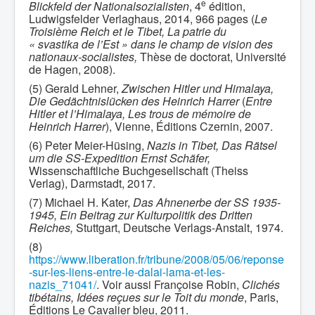
e
Blickfeld der Nationalsozialisten
, 4
édition,
Ludwigsfelder Verlaghaus, 2014, 966 pages (
Le
Troisième Reich et le Tibet, La patrie du
« svastika de l’Est » dans le champ de vision des
nationaux-socialistes,
Thèse de doctorat, Université
de Hagen, 2008).
(5) Gerald Lehner,
Zwischen Hitler und Himalaya,
Die Gedächtnislücken des Heinrich Harrer
(
Entre
Hitler et l’Himalaya, Les trous de mémoire de
Heinrich Harrer
), Vienne, Éditions Czernin, 2007.
(6) Peter Meier-Hüsing,
Nazis in Tibet, Das Rätsel
um die SS-Expedition Ernst Schäfer,
Wissenschaftliche Buchgesellschaft (Theiss
Verlag), Darmstadt, 2017.
(7) Michael H. Kater,
Das Ahnenerbe der SS 1935-
1945, Ein Beitrag zur Kulturpolitik des Dritten
Reiches,
Stuttgart, Deutsche Verlags-Anstalt, 1974.
(8)
https://www.liberation.fr/tribune/2008/05/06/reponse
-sur-les-liens-entre-le-dalai-lama-et-les-
nazis_71041/
. Voir aussi Françoise Robin,
Clichés
tibétains, Idées reçues sur le Toit du monde
, Paris,
Éditions Le Cavalier bleu, 2011.