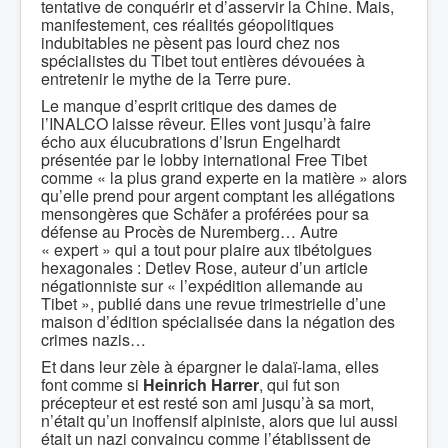
tentative de conquérir et d’asservir la Chine. Mais,
manifestement, ces réalités géopolitiques
indubitables ne pèsent pas lourd chez nos
spécialistes du Tibet tout entières dévouées à
entretenir le mythe de la Terre pure.
Le manque d’esprit critique des dames de
l’INALCO laisse rêveur. Elles vont jusqu’à faire
écho aux élucubrations d’Isrun Engelhardt
présentée par le lobby international Free Tibet
comme « la plus grand experte en la matière » alors
qu’elle prend pour argent comptant les allégations
mensongères que Schäfer a proférées pour sa
défense au Procès de Nuremberg… Autre
« expert » qui a tout pour plaire aux tibétolgues
hexagonales : Detlev Rose, auteur d’un article
négationniste sur « l’expédition allemande au
Tibet », publié dans une revue trimestrielle d’une
maison d’édition spécialisée dans la négation des
crimes nazis…
Et dans leur zèle à épargner le dalaï-lama, elles
font comme si
Heinrich Harrer
, qui fut son
précepteur et est resté son ami jusqu’à sa mort,
n’était qu’un inoffensif alpiniste, alors que lui aussi
était un nazi convaincu comme l’établissent de