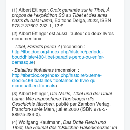
(1) Albert Ettinger,
Croix gammée sur le Tibet, À
propos de l’expédition SS au Tibet et des amis
nazis du dalaï-lama,
Éditions Delga, 2022, ISBN
978-2-37607-233-1, 12 €.
(2) Albert Ettinger est aussi l’auteur de deux livres
monumentaux :
-
Tibet, Paradis perdu ?
(recension :
http://tibetdoc.org/index.php/histoire/periode-
bouddhiste/483-tibet-paradis-perdu-ou-enfer-
demasque
)
-
Batailles tibétaines
(recension :
http://tibetdoc.org/index.php/histoire/20eme-
siecle/466-batailles-tibetaines-le-livre-qui-
manquait-en-francais
).
(3) Albert Ettinger,
Die Nazis, Tibet und der Dalai
Lama. Wie angesehene Tibetologen die
Geschichte fälschen,
publié par Zambon Verlag,
Francfort-sur-le Main, juillet 2020 (ISBN 978-3-
88975-284-0).
(4) Wolfgang Kaufmann,
Das Dritte Reich und
Tibet, Die Heimat des “Östlichen Hakenkreuzes“ im