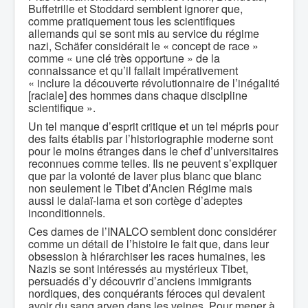
Buffetrille et Stoddard semblent ignorer que,
comme pratiquement tous les scientifiques
allemands qui se sont mis au service du régime
nazi, Schäfer considérait le « concept de race »
comme « une clé très opportune » de la
connaissance et qu’il fallait impérativement
« inclure la découverte révolutionnaire de l’inégalité
[raciale] des hommes dans chaque discipline
scientifique ».
Un tel manque d’esprit critique et un tel mépris pour
des faits établis par l’historiographie moderne sont
pour le moins étranges dans le chef d’universitaires
reconnues comme telles. Ils ne peuvent s’expliquer
que par la volonté de laver plus blanc que blanc
non seulement le Tibet d’Ancien Régime mais
aussi le dalaï-lama et son cortège d’adeptes
inconditionnels.
Ces dames de l’INALCO semblent donc considérer
comme un détail de l’histoire le fait que, dans leur
obsession à hiérarchiser les races humaines, les
Nazis se sont intéressés au mystérieux Tibet,
persuadés d’y découvrir d’anciens immigrants
nordiques, des conquérants féroces qui devaient
avoir du sang aryen dans les veines. Pour mener à