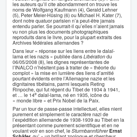
les auteurs qu’il cite abondamment on trouve les
noms de Wolfgang Kaufmann (4), Gerald Lehner
(5), Peter Meier-Hüsing (6) ou Michael H. Kater (7),
dont notre quatuor parisien n’a peut-être jamais
entendu parler. Se pourrait-il qu’elles n’aient jamais
vu non plus les documents photographiques
reproduits dans le livre, pour la plupart extraits des
Archives fédérales allemandes ?
Dans leur « réponse sur les liens entre le dalaï-
lama et les nazis » publiée dans
Libération
du
06/05/2008 (8), les dignes représentantes de
l’INALCO n’hésitent pas à traiter de « théorie du
complot » la mise en lumière des liens d’amitié
pourtant évidents entre l’Allemagne nazie et les
dignitaires tibétains, parmi lesquels Reting
Rinpoche, qui fut régent du Tibet de 1934 à 1941,
e
et … le 14
dalaï-lama, né en 1935, icône du
« monde libre » et Prix Nobel de la Paix.
Par un tour de passe-passe intellectuel, elles nient
purement et simplement le caractère nazi de
l’expédition allemande de 1938-1939 au Tibet en la
présentant comme purement scientifique et en ne
voulant voir en son chef, le
Sturmbannführer
Ernst
Schäfer,
qu’ « un brillant zoologue et chercheur