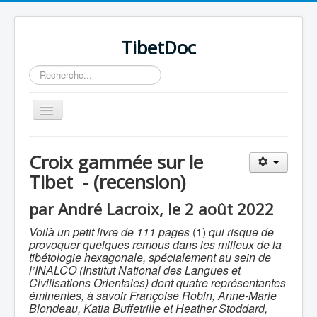
TibetDoc
Rechercher
Basculer
la
navigation
Croix gammée sur le
Tibet - (recension)
par André Lacroix, le 2 août 2022
Voilà un petit livre de 111 pages
(1)
qui risque de
provoquer quelques remous dans les milieux de la
tibétologie hexagonale, spécialement au sein de
l’INALCO (Institut National des Langues et
Civilisations Orientales) dont quatre représentantes
éminentes, à savoir Françoise Robin, Anne-Marie
≡
Blondeau, Katia Buffetrille et Heather Stoddard,