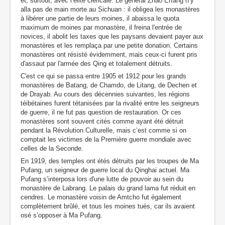
et, surtout, avec l’élite cléricale. Le général Zhao Erfang n’y
alla pas de main morte au Sichuan : il obligea les monastères
à libérer une partie de leurs moines, il abaissa le quota
maximum de moines par monastère, il freina l'entrée de
novices, il abolit les taxes que les paysans devaient payer aux
monastères et les remplaça par une petite donation. Certains
monastères ont résisté évidemment, mais ceux-ci furent pris
d'assaut par l'armée des Qing et totalement détruits.
C'est ce qui se passa entre 1905 et 1912 pour les grands
monastères de Batang, de Chamdo, de Litang, de Dechen et
de Drayab. Au cours des décennies suivantes, les régions
téibétaines furent tétanisées par la rivalité entre les seigneurs
de guerre, il ne fut pas question de restauration. Or ces
monastères sont souvent cités comme ayant été détruit
pendant la Révolution Culturelle, mais c’est comme si on
comptait les victimes de la Première guerre mondiale avec
celles de la Seconde.
En 1919, des temples ont étés détruits par les troupes de Ma
Pufang, un seigneur de guerre local du Qinghai actuel. Ma
Pufang s’interposa lors d'une lutte de pouvoir au sein du
monastère de Labrang. Le palais du grand lama fut réduit en
cendres. Le monastère voisin de Amtcho fut également
complètement brûlé, et tous les moines tués, car ils avaient
osé s’opposer à Ma Pufang.