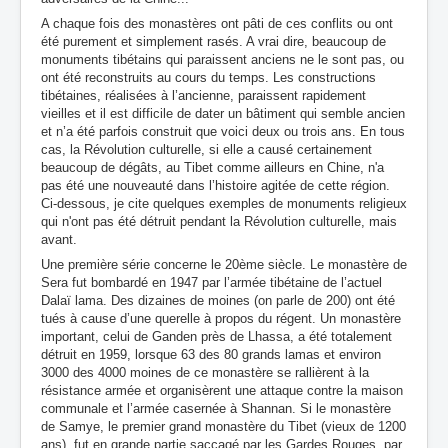
A chaque fois des monastères ont pâti de ces conflits ou ont
été purement et simplement rasés. A vrai dire, beaucoup de
monuments tibétains qui paraissent anciens ne le sont pas, ou
ont été reconstruits au cours du temps. Les constructions
tibétaines, réalisées à l’ancienne, paraissent rapidement
vieilles et il est difficile de dater un bâtiment qui semble ancien
et n’a été parfois construit que voici deux ou trois ans. En tous
cas, la Révolution culturelle, si elle a causé certainement
beaucoup de dégâts, au Tibet comme ailleurs en Chine, n'a
pas été une nouveauté dans l’histoire agitée de cette région.
Ci-dessous, je cite quelques exemples de monuments religieux
qui n'ont pas été détruit pendant la Révolution culturelle, mais
avant.
Une première série concerne le 20ème siècle. Le monastère de
Sera fut bombardé en 1947 par l’armée tibétaine de l’actuel
Dalaï lama. Des dizaines de moines (on parle de 200) ont été
tués à cause d’une querelle à propos du régent. Un monastère
important, celui de
Ganden près de Lhassa,
a été
totalement
détruit en 1959, lorsque 63 des 80 grands lamas et environ
3000 des 4000 moines de ce monastère se rallièrent à la
résistance armée et organisèrent une attaque contre la maison
communale et l’armée casernée à Shannan. Si le monastère
de
Samye
,
le premier grand monastère du Tibet (vieux de 1200
ans), fut en grande partie saccagé par les Gardes Rouges, par