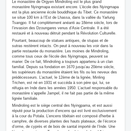
Le monastèr
e de
Orgyen Mindroling
est le plus grand
monastère Nyingmapa existant encore. L'école des Nyingmapa
est la plus ancienne école bouddhique du Tibet. Ce monastère
se situe 100 km à l’Est de Lhassa, dans la vallée du Yarlung
Tsangpo. Il fut complètement anéanti au 18ème siècle, lors de
l’invasion des Dzoungares venus d’Asie Centrale. Il a été
restauré et à nouveau détruit pendant la Révolution Culturelle.
Pourtant, beaucoup de statues antiques, de stupas et de
sutras restèrent intacts. On peut à nouveau les voir dans la
partie restaurée du monastère. Les moines de Mindroling,
comme tous ceux de l'école des Nyingmapa, peuvent se
marier. De ce fait, Mindroling a toujours appartenu à un clan
familial. Depuis sa fondation en 1670 jusqu’au 20ème siècle,
les supérieurs du monastère étaient les fils ou les neveux des
prédécesseurs. L’actuel, le 12ème de la lignée, Minling
Trichen, est né en 1931 et succéda à son père qui, lui, se
réfugia en Inde dans les années 1950. L’actuel responsable du
monastère s’appelle Jampel, il ne fait pas partie de la même
lignée familiale.
Mindroling est le siège central des Nyingpama, et est aussi
réputé pour la production d’encens qui est livré exclusivement
à la cour du Potala. L’encens tibétain est composé d'herbe à
camphre, de diverses plantes des hauts plateaux, de l’écorce
d’orme, de cyprès et de bois de santal importé de l’Inde. Une