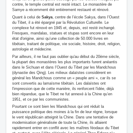
contre, le temple central est resté intact. Le monastère de
Samye a récemment été entièrement restauré et rénové.
Quant à celui de
Sakya
, centre de l’école Sakya, dans l’Ouest
du Tibet, il a été épargné par la Révolution Culturelle. Le
complexe fut rénové en 1945 et, depuis, est resté inchangé.
Fresques, mandalas, statues et stupas sont encore en leur
état d'origine, ainsi qu’une collection de 50.000 livres en
tibétain, traitant de politique, vie sociale, histoire, droit, religion,
astrologie et médecine.
Par ailleurs, il ne faut pas oublier qu'au début du 20ème siècle,
la plupart des monastères les plus importants furent anéantis
dans le Sichuan et dans l’Ouest du Tibet par les Mandchous
(dynastie des Qing). Les milieux dalaïstes considèrent en
général les Mandchous comme un « peuple ami », car ils se
sont convertis au lamaïsme tibétain. Les dalaïstes ont
l'impression que de cette manière, ils renforcent l'idée, déjà
bien répandue, que le Tibet ne fut annexé à la Chine qu’en
1951, et ce par les communistes.
Pourtant ce sont bien les Mandchous qui ont réduit la
puissance politique des moines à la fin de leur règne, lorsque
le vent républicain atteignit la Chine. Dans une tentative de
modernisation généralisée de toute la Chine, ils allaient
rapidement entrer en conflit avec les maîtres féodaux du Tibet