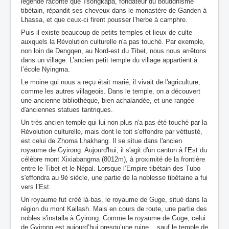
légende raconte que Tsongkapa, fondateur du bouddhisme
tibétain, répandit ses cheveux dans le monastère de Ganden à
Lhassa, et que ceux-ci firent pousser l’herbe à camphre.
Puis il existe beaucoup de petits temples et lieux de culte
auxquels la Révolution culturelle n'a pas touché. Par exemple,
non loin de Dengqen, au Nord-est du Tibet, nous nous arrêtons
dans un village. L’ancien petit temple du village appartient à
l’école Nyingma.
Le moine qui nous a reçu était marié, il vivait de l'agriculture,
comme les autres villageois. Dans le temple, on a découvert
une ancienne bibliothèque, bien achalandée, et une rangée
d'anciennes statues tantriques.
Un très ancien temple qui lui non plus n'a pas été touché par la
Révolution culturelle, mais dont le toit s'effondre par véttusté,
est celui de Zhoma Lhakhang. Il se situe dans l'ancien
royaume de Gyirong. Aujourd'hui, il s'agit d'un canton à l’Est du
célèbre mont Xixiabangma (8012m), à proximité de la frontière
entre le Tibet et le Népal. Lorsque l’Empire tibétain des Tubo
s'effondra au 9è siècle, une partie de la noblesse tibétaine a fui
vers l’Est.
Un royaume fut créé là-bas, le royaume de Guge, situé dans la
région du mont Kailash. Mais en cours de route, une partie des
nobles s'installa à Gyirong. Comme le royaume de Guge, celui
de Gyirong est aujourd’hui presqu’une ruine... sauf le temple de