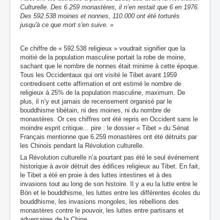
Culturelle. Des 6.259 monastères, il n’en restait que 6 en 1976.
Des 592.538 moines et nonnes, 110.000 ont été torturés
jusqu'à ce que mort s'en suive. »
Ce chiffre de « 592.538 religieux » voudrait signifier que la
moitié de la population masculine portait la robe de moine,
sachant que le nombre de nonnes était minime à cette époque.
Tous les Occidentaux qui ont visité le Tibet avant 1959
contredisent cette affirmation et ont estimé le nombre de
religieux à 25% de la population masculine, maximum. De
plus, il n’y eut jamais de recensement organisé par le
bouddhisme tibétain, ni des moines, ni du nombre de
monastères. Or ces chiffres ont été repris en Occident sans le
moindre esprit critique... pire : le dossier « Tibet » du Sénat
Français mentionne que 6.259 monastères ont été détruits par
les Chinois pendant la Révolution culturelle.
La Révolution culturelle n’a pourtant pas été le seul événement
historique à avoir détruit des édifices religieux au Tibet. En fait,
le Tibet a été en proie à des luttes intestines et à des
invasions tout au long de son histoire. Il y a eu la lutte entre le
Bön et le bouddhisme, les luttes entre les différentes écoles du
bouddhisme, les invasions mongoles, les rébellions des
monastères contre le pouvoir, les luttes entre partisans et
adversaires de la Chine...