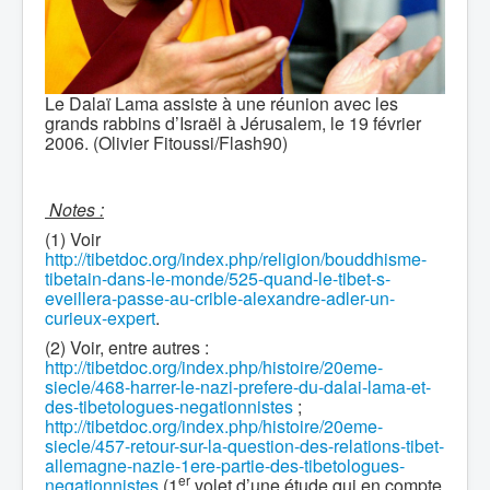
Le Dalaï Lama assiste à une réunion avec les
grands rabbins d’Israël à Jérusalem, le 19 février
2006. (Olivier Fitoussi/Flash90)
Notes :
(1) Voir
http://tibetdoc.org/index.php/religion/bouddhisme-
tibetain-dans-le-monde/525-quand-le-tibet-s-
eveillera-passe-au-crible-alexandre-adler-un-
curieux-expert
.
(2) Voir, entre autres :
http://tibetdoc.org/index.php/histoire/20eme-
siecle/468-harrer-le-nazi-prefere-du-dalai-lama-et-
des-tibetologues-negationnistes
;
http://tibetdoc.org/index.php/histoire/20eme-
siecle/457-retour-sur-la-question-des-relations-tibet-
allemagne-nazie-1ere-partie-des-tibetologues-
er
negationnistes
(1
volet d’une étude qui en compte