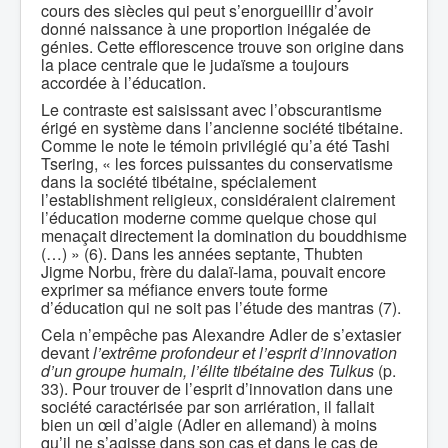
cours des siècles qui peut s’enorgueillir d’avoir
donné naissance à une proportion inégalée de
génies. Cette efflorescence trouve son origine dans
la place centrale que le judaïsme a toujours
accordée à l’éducation.
Le contraste est saisissant avec l’obscurantisme
érigé en système dans l’ancienne société tibétaine.
Comme le note le témoin privilégié qu’a été Tashi
Tsering, « les forces puissantes du conservatisme
dans la société tibétaine, spécialement
l’establishment religieux, considéraient clairement
l’éducation moderne comme quelque chose qui
menaçait directement la domination du bouddhisme
(…) » (6). Dans les années septante, Thubten
Jigme Norbu, frère du dalaï-lama, pouvait encore
exprimer sa méfiance envers toute forme
d’éducation qui ne soit pas l’étude des mantras (7).
Cela n’empêche pas Alexandre Adler de s’extasier
devant
l’extrême profondeur et l’esprit d’innovation
d’un groupe humain, l’élite tibétaine des Tulkus
(p.
33). Pour trouver de l’esprit d’innovation dans une
société caractérisée par son arriération, il fallait
bien un œil d’aigle (Adler en allemand) à moins
qu’il ne s’agisse dans son cas et dans le cas de