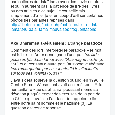
particulières du dalaï-lama avec des nazis notoires
et qui n’auraient pas la patience de lire des livres
ou des articles à ce sujet, je conseillerais
simplement d’aller jeter un coup d’œil sur certaines
photos très parlantes reprises dans
http://tibetdoc.org/index.php/politique/exil-et-dalai-
lama/240-dalai-lama-mauvaises-frequentations
.
Axe Dharamsala-Jérusalem :
Étrange paradoxe
Comment dès lors interpréter le paradoxe – le mot
est faible – d’Adler dénonçant d’une part
les flirts
poussés [du dalaï-lama] avec l’Allemagne nazie
(p.
150) et encensant d’autre part l’aristocratie tibétaine
très remarquable par sa supériorité intellectuelle
sur tous ses voisins
(p. 31) ?
J’avais déjà soulevé la question quand, en 1996, le
Centre Simon Wiesenthal avait accordé son « Prix
humanitaire » au dalaï-lama, poussant même sa
dévotion jusqu’à exiger des excuses de la part de
la Chine qui avait eu l’audace de rappeler le lien
entre notre saint homme et le nazisme (3). La
question est restée réponse.