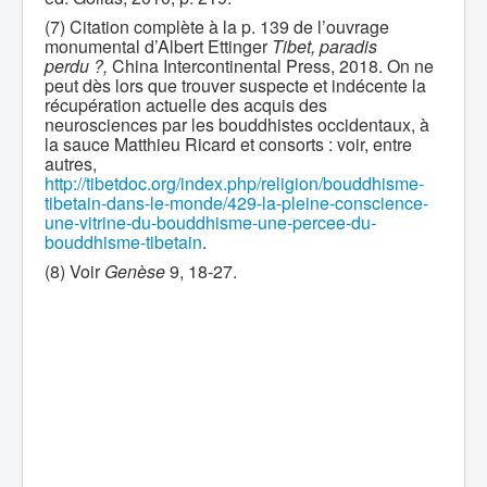
(7) Citation complète à la p. 139 de l’ouvrage
monumental d’Albert Ettinger
Tibet, paradis
perdu ?,
China Intercontinental Press, 2018. On ne
peut dès lors que trouver suspecte et indécente la
récupération actuelle des acquis des
neurosciences par les bouddhistes occidentaux, à
la sauce Matthieu Ricard et consorts : voir, entre
autres,
http://tibetdoc.org/index.php/religion/bouddhisme-
tibetain-dans-le-monde/429-la-pleine-conscience-
une-vitrine-du-bouddhisme-une-percee-du-
bouddhisme-tibetain
.
(8) Voir
Genèse
9, 18-27.