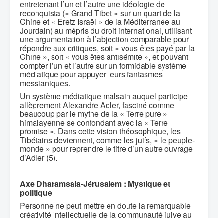
entretenant l’un et l’autre une idéologie de
reconquista (« Grand Tibet » sur un quart de la
Chine et « Eretz Israël » de la Méditerranée au
Jourdain) au mépris du droit international, utilisant
une argumentation à l’abjection comparable pour
répondre aux critiques, soit « vous êtes payé par la
Chine », soit « vous êtes antisémite », et pouvant
compter l’un et l’autre sur un formidable système
médiatique pour appuyer leurs fantasmes
messianiques.
Un système médiatique malsain auquel participe
allègrement Alexandre Adler, fasciné comme
beaucoup par le mythe de la « Terre pure »
himalayenne se confondant avec la « Terre
promise ». Dans cette vision théosophique, les
Tibétains deviennent, comme les juifs, « le peuple-
monde » pour reprendre le titre d’un autre ouvrage
d’Adler (5).
Axe Dharamsala-Jérusalem :
Mystique et
politique
Personne ne peut mettre en doute la remarquable
créativité intellectuelle de la communauté juive au