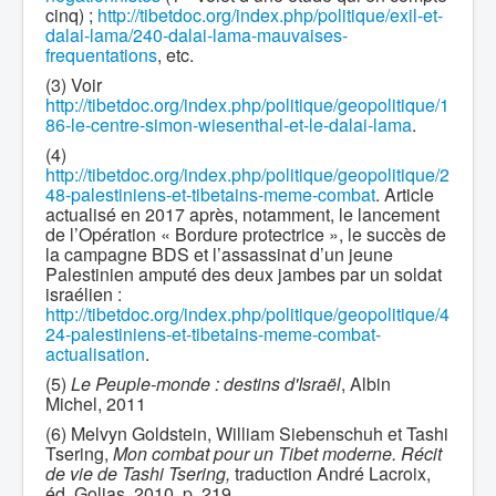
cinq) ;
http://tibetdoc.org/index.php/politique/exil-et-
dalai-lama/240-dalai-lama-mauvaises-
frequentations
, etc.
(3) Voir
http://tibetdoc.org/index.php/politique/geopolitique/1
86-le-centre-simon-wiesenthal-et-le-dalai-lama
.
(4)
http://tibetdoc.org/index.php/politique/geopolitique/2
48-palestiniens-et-tibetains-meme-combat
. Article
actualisé en 2017 après, notamment, le lancement
de l’Opération « Bordure protectrice », le succès de
la campagne BDS et l’assassinat d’un jeune
Palestinien amputé des deux jambes par un soldat
israélien :
http://tibetdoc.org/index.php/politique/geopolitique/4
24-palestiniens-et-tibetains-meme-combat-
actualisation
.
(5)
Le Peuple-monde : destins d'Israël
, Albin
Michel, 2011
(6) Melvyn Goldstein, William Siebenschuh et Tashi
Tsering,
Mon combat pour un Tibet moderne. Récit
de vie de Tashi Tsering,
traduction André Lacroix,
éd. Golias, 2010, p. 219.