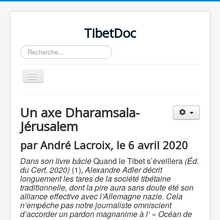
TibetDoc
Rechercher
Basculer
la
navigation
Un axe Dharamsala-
Jérusalem
≡
par André Lacroix, le 6 avril 2020
Dans son livre bâclé
Quand le Tibet s’éveillera
(Éd.
du Cerf, 2020)
(1),
Alexandre Adler décrit
longuement les tares de la société tibétaine
traditionnelle, dont la pire aura sans doute été son
alliance effective avec l’Allemagne nazie. Cela
n’empêche pas notre journaliste omniscient
d’accorder un pardon magnanime à l’ « Océan de