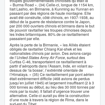
troupes gouvernementales chinoises qu’était la
« Burma Road ». (34) Celle-ci, longue de 1154 km,
liait Lashio, en Birmanie, à Kunming au Yunnan en
passant par des régions de haute montagne. Elle
avait été construite, côté chinois, en 1937-1938, au
début de la guerre de résistance contre le Japon,
par 200 000 ouvriers chinois et birmans dans le but
de pouvoir ravitailler les troupes chinoises depuis
les Indes britanniques. 80% de ce ravitaillement
passaient par elle.
Après la perte de la Birmanie, « les Alliés étaient
obligés de ravitailler Chiang Kai-shek et les
nationalistes chinois par avion. Des avions-cargo
de l’
United States Army Air Force
, surtout des
Curtiss C-46, transportaient ce ravitaillement à
partir d’aéroports dans l’Assam, Inde, en volant au-
dessus de ‘la bosse’, l’extrémité orientale de
l’Himalaya. » (35) Ce ravitaillement par pont aérien
était extrêmement difficile (468 avions de perdus
jusqu’en juillet 1945) et largement insuffisant (2 à 3
000 tonnes au début, au lieu des 30 000 tonnes par
mois par la route). Il fallait d’urgence trouver une
alternative. Celle-ci aurait pu être la construction
d’une route à travers la région de Rima, dans le
sud-est du Tibet.