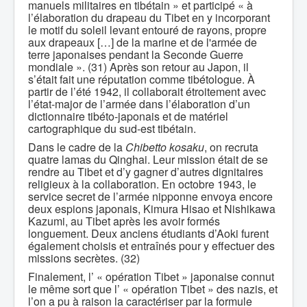
manuels militaires en tibétain » et participé « à
l’élaboration du drapeau du Tibet en y incorporant
le motif du soleil levant entouré de rayons, propre
aux drapeaux […] de la marine et de l'armée de
terre japonaises pendant la Seconde Guerre
mondiale ». (31) Après son retour au Japon, il
s’était fait une réputation comme tibétologue. À
partir de l’été 1942, il collaborait étroitement avec
l’état-major de l’armée dans l’élaboration d’un
dictionnaire tibéto-japonais et de matériel
cartographique du sud-est tibétain.
Dans le cadre de la
Chibetto kosaku
, on recruta
quatre lamas du Qinghai. Leur mission était de se
rendre au Tibet et d’y gagner d’autres dignitaires
religieux à la collaboration. En octobre 1943, le
service secret de l’armée nipponne envoya encore
deux espions japonais, Kimura Hisao et Nishikawa
Kazumi, au Tibet après les avoir formés
longuement. Deux anciens étudiants d’Aoki furent
également choisis et entraînés pour y effectuer des
missions secrètes. (32)
Finalement, l’ « opération Tibet » japonaise connut
le même sort que l’ « opération Tibet » des nazis, et
l’on a pu à raison la caractériser par la formule