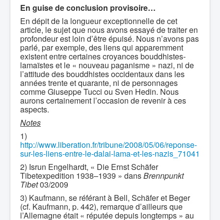
En guise de conclusion provisoire…
En dépit de la longueur exceptionnelle de cet
article, le sujet que nous avons essayé de traiter en
profondeur est loin d’être épuisé. Nous n’avons pas
parlé, par exemple, des liens qui apparemment
existent entre certaines croyances bouddhistes-
lamaïstes et le « nouveau paganisme » nazi, ni de
l’attitude des bouddhistes occidentaux dans les
années trente et quarante, ni de personnages
comme Giuseppe Tucci ou Sven Hedin. Nous
aurons certainement l’occasion de revenir à ces
aspects.
Notes
1)
http://www.liberation.fr/tribune/2008/05/06/reponse-
sur-les-liens-entre-le-dalai-lama-et-les-nazis_71041
2) Isrun Engelhardt, « Die Ernst Schäfer
Tibetexpedition 1938–1939 » dans
Brennpunkt
Tibet
03/2009
3) Kaufmann, se référant à Bell, Schäfer et Beger
(cf. Kaufmann, p. 442), remarque d’ailleurs que
l’Allemagne était « réputée depuis longtemps » au