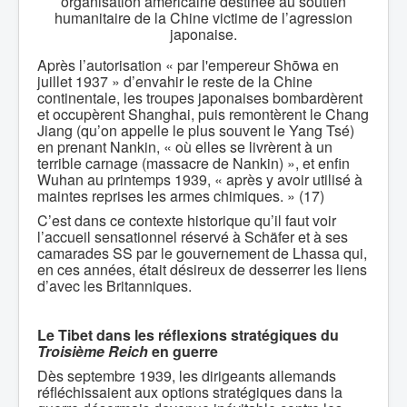
organisation américaine destinée au soutien
humanitaire de la Chine victime de l’agression
japonaise.
Après l’autorisation « par l'empereur Shōwa en
juillet 1937 » d’envahir le reste de la Chine
continentale, les troupes japonaises bombardèrent
et occupèrent Shanghai, puis remontèrent le Chang
Jiang (qu’on appelle le plus souvent le Yang Tsé)
en prenant Nankin, « où elles se livrèrent à un
terrible carnage (massacre de Nankin) », et enfin
Wuhan au printemps 1939, « après y avoir utilisé à
maintes reprises les armes chimiques. » (17)
C’est dans ce contexte historique qu’il faut voir
l’accueil sensationnel réservé à Schäfer et à ses
camarades SS par le gouvernement de Lhassa qui,
en ces années, était désireux de desserrer les liens
d’avec les Britanniques.
Le Tibet dans les réflexions stratégiques du
Troisième Reich
en guerre
Dès septembre 1939, les dirigeants allemands
réfléchissaient aux options stratégiques dans la