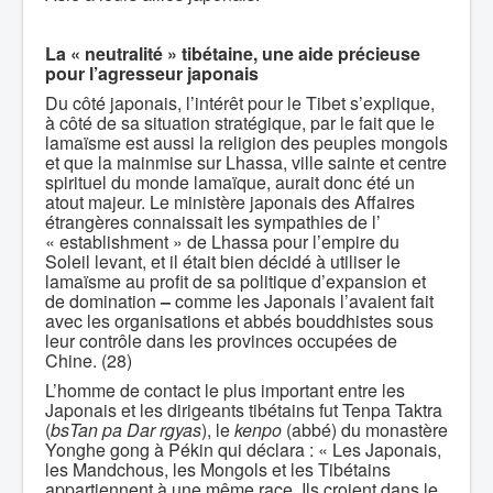
La « neutralité » tibétaine, une aide précieuse
pour l’agresseur japonais
Du côté japonais, l’intérêt pour le Tibet s’explique,
à côté de sa situation stratégique, par le fait que le
lamaïsme est aussi la religion des peuples mongols
et que la mainmise sur Lhassa, ville sainte et centre
spirituel du monde lamaïque, aurait donc été un
atout majeur. Le ministère japonais des Affaires
étrangères connaissait les sympathies de l’
« establishment » de Lhassa pour l’empire du
Soleil levant, et il était bien décidé à utiliser le
lamaïsme au profit de sa politique d’expansion et
de domination
–
comme les Japonais l’avaient fait
avec les organisations et abbés bouddhistes sous
leur contrôle dans les provinces occupées de
Chine. (28)
L’homme de contact le plus important entre les
Japonais et les dirigeants tibétains fut Tenpa Taktra
(
bsTan pa Dar rgyas
), le
kenpo
(abbé) du monastère
Yonghe gong à Pékin qui déclara : « Les Japonais,
les Mandchous, les Mongols et les Tibétains
appartiennent à une même race. Ils croient dans le