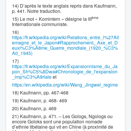
14) D’après le texte anglais repris dans Kaufmann,
p. 441. Notre traduction.
ème
15) Le mot « Komintern » désigne la III
Internationale communiste.
16)
https://fr.wikipedia.org/wiki/Relations_entre_l%27All
emagne_et_le_Japon#Rapprochement,_Axe_et_D
euxi%C3%A8me_Guerre_mondiale_(1920_%C3%
A0_1945)
17)
https://fr.wikipedia.org/wiki/Expansionnisme_du_Ja
pon_Sh%C5%8Dwa#Chronologie_de_l'expansion
_imp%C3%A9riale
et
https://en.wikipedia.org/wiki/Wang_Jingwei_regime
18) Kaufmann, pp. 467-468
19) Kaufmann, p. 468- 469
20) Kaufmann, p. 469
21) Kaufmann, p. 471. – Les Gologs, Ngologs ou
encore Goloks sont une population nomade
d’ethnie tibétaine qui vit en Chine (à proximité de