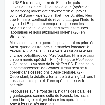
l’URSS lors de la guerre de Finlande, puis
l’invasion nazie de l’Union soviétique (opération
Barbarossa) mirent définitivement fin au projet
concret d’une « opération Tibet » de Schäfer, bien
que Himmler continuât de rêver d’attaquer l’Inde, le
joyau de l’Empire britannique, en prenant les
Anglais en tenaille, de concert avec les troupes
japonaises et leurs auxiliaires indiens (26) en
Birmanie.
Mais le cours de la guerre imposa d’autres priorités.
Ainsi, quand les troupes allemandes fonçaient à
travers le Sud de la Russie vers le Caucase et les
champs pétrolifères de l’Azerbaïdjan, Himmler créa
un commando spécial « K » (« K » pour
Kaukasus
,
« Caucase ») au sein de la
Waffen-
SS. Placé sous
le commandement de Schäfer, il était destiné à
opérer dans ces régions d’Asie centrale. (27)
Cependant, la défaite allemande à Stalingrad rendit
aussi caduc ce projet d’une opération en Asie
centrale.
Repoussés sur le front de l’Est dans des batailles
gigantesques comme celle de Koursk, les nazis
durent bon gré mal gré laisser les opérations en
Asie à leurs alliés japonais.