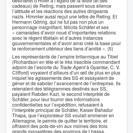
désintérêt d’Hitler à l’égard de la lettre (et des
cadeaux) de Reting, mais passent sous silence
l’attitude et les réactions des autres dirigeants
nazis. Himmler aussi reçut une lettre de Reting. Et
Hermann Göring, qui ne fut pas non plus un
personnage insignifiant, félicita Schäfer et ses
« camarades d’avoir noué d’importantes relations
avec le régent tibétain et d’autres instances
gouvernementales et d’avoir ainsi créé la base pour
le renforcement ultérieur des liens d’amitié ». (5)
Les représentants de l’empire britannique au Tibet
(Richardson en tête et le très irascible commandant
adjoint de l’escorte du
Trade Agent
à Gyantse, C. V.
Clifford) voyaient d’ailleurs d’un œil de plus en plus
inquiet les agissements des SS et essayaient de
gêner et de saboter l’avancement de l’entreprise. Ils
retenaient des télégrammes destinés aux SS,
payaient Rabden Kazi, le second interprète de
Schäfer, pour leur fournir des informations
confidentielles sur l’expédition, refusaient à
l’interprète principal de Schäfer, Kaiser Bahadur
Thapa, que l’explorateur SS voulait emmener en
Allemagne, le permis de quitter le territoire, et
offraient des pots-de-vin aux moines des trois
grands monastères des environs de Lhassa.