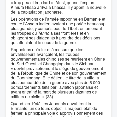
« trop peu et trop tard ». Ainsi, quand l’espion
Kimura Hisao arriva à Lhassa, il y apprit la nouvelle
de la capitulation japonaise.
Les opérations de l’armée nipponne en Birmanie et
contre l’Assam indien avaient une portée beaucoup
plus grande, y compris pour le Tibet : en amenant
les troupes du
Tenno
à ses frontières et en
obligeant ses dirigeants à prendre des décisions
qui affectaient le cours de la guerre.
Rappelons qu’à fur et à mesure que les
envahisseurs avançaient, les troupes
gouvernementales chinoises se retirèrent en Chine
du Sud-Ouest, et Chongqing dans le Sichuan
« devint provisoirement le siège du gouvernement
de la République de Chine et de son gouvernement
du Guomindang. Elle détient le titre de la ville la
plus bombardée de la guerre avec plus de 5 000
bombardements faits par l'aviation japonaise et
ayant entraîné la mort de plusieurs dizaines de
milliers de civils. » (33)
Quand, en 1942, les Japonais envahirent la
Birmanie, un de leurs objectifs majeurs était de
fermer la principale voie d’approvisionnement des