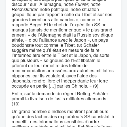
discourir sur l’Allemagne, notre
Führer
, notre
Reichsführer
, notre politique, notre situation
géopolitique par rapport à celle du Tibet et sur nos
grandes inventions allemandes », comme le
rapporte Beger. Et le chef de l’expédition SS ne
manqua jamais de mentionner que « le plus grand
ennemi » de l’Allemagne était la Russie soviétique
athée, « d’où l’alliance avec le Japon », un pays
bouddhiste tout comme le Tibet. (8) Schäfer
suggéra même qu’il était en mesure de faire
l’intermédiaire entre le Tibet et le Japon, de sorte
que plusieurs « seigneurs de l’Est tibétain le
prièrent de leur remettre des lettres de
recommandation adressées aux autorités militaires
nippones, car ils voulaient, avec l’aide des
Japonais, rendre libre et indépendante leur terre
occupée en partie […] par les Chinois. » (9)
Enfin, sur la demande du régent Reting, Schäfer
promit la livraison de fusils militaires allemands.
(10)
Un grand nombre d’indices montrent par ailleurs
qu’une des tâches des explorateurs SS consistait à
recueillir des informations sensibles d’ordre
politique, stratégique et militaire. Schäfer s’efforça