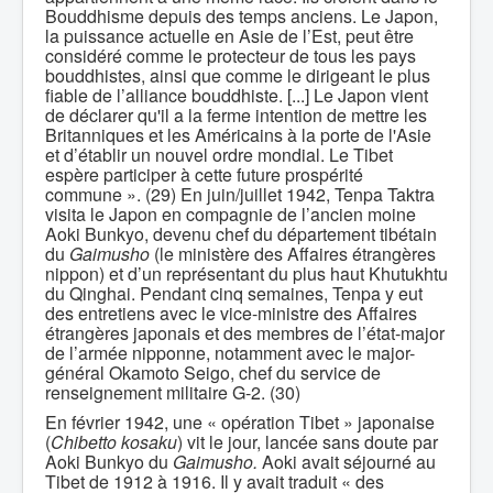
Bouddhisme depuis des temps anciens. Le Japon,
la puissance actuelle en Asie de l’Est, peut être
considéré comme le protecteur de tous les pays
bouddhistes, ainsi que comme le dirigeant le plus
fiable de l’alliance bouddhiste. [...] Le Japon vient
de déclarer qu'il a la ferme intention de mettre les
Britanniques et les Américains à la porte de l'Asie
et d’établir un nouvel ordre mondial. Le Tibet
espère participer à cette future prospérité
commune ». (29) En juin/juillet 1942, Tenpa Taktra
visita le Japon en compagnie de l’ancien moine
Aoki Bunkyo, devenu chef du département tibétain
du
Gaimusho
(le ministère des Affaires étrangères
nippon) et d’un représentant du plus haut Khutukhtu
du Qinghai. Pendant cinq semaines, Tenpa y eut
des entretiens avec le vice-ministre des Affaires
étrangères japonais et des membres de l’état-major
de l’armée nipponne, notamment avec le major-
général Okamoto Seigo, chef du service de
renseignement militaire G-2. (30)
En février 1942, une « opération Tibet » japonaise
(
Chibetto kosaku
) vit le jour, lancée sans doute par
Aoki Bunkyo du
Gaimusho.
Aoki avait séjourné au
Tibet de 1912 à 1916. Il y avait traduit « des