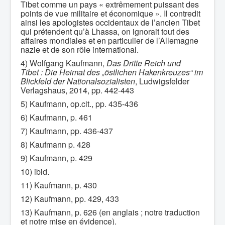
Tibet comme un pays « extrêmement puissant des
points de vue militaire et économique ». Il contredit
ainsi les apologistes occidentaux de l’ancien Tibet
qui prétendent qu’à Lhassa, on ignorait tout des
affaires mondiales et en particulier de l’Allemagne
nazie et de son rôle international.
4) Wolfgang Kaufmann,
Das Dritte Reich und
Tibet : Die Heimat des „östlichen Hakenkreuzes“ im
Blickfeld der Nationalsozialisten
, Ludwigsfelder
Verlagshaus, 2014, pp. 442-443
5) Kaufmann, op.cit., pp. 435-436
6) Kaufmann, p. 461
7) Kaufmann, pp. 436-437
8) Kaufmann p. 428
9) Kaufmann, p. 429
10) ibid.
11) Kaufmann, p. 430
12) Kaufmann, pp. 429, 433
13) Kaufmann, p. 626 (en anglais ; notre traduction
et notre mise en évidence).