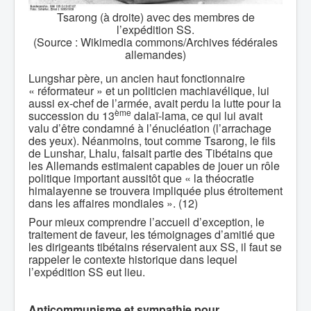
Tsarong (à droite) avec des membres de
l’expédition SS.
(Source : Wikimedia commons/Archives fédérales
allemandes)
Lungshar père, un ancien haut fonctionnaire
« réformateur » et un politicien machiavélique, lui
aussi ex-chef de l’armée, avait perdu la lutte pour la
ème
succession du 13
dalaï-lama, ce qui lui avait
valu d’être condamné à l’énucléation (l’arrachage
des yeux). Néanmoins, tout comme Tsarong, le fils
de Lunshar, Lhalu, faisait partie des Tibétains que
les Allemands estimaient capables de jouer un rôle
politique important aussitôt que « la théocratie
himalayenne se trouvera impliquée plus étroitement
dans les affaires mondiales ». (12)
Pour mieux comprendre l’accueil d’exception, le
traitement de faveur, les témoignages d’amitié que
les dirigeants tibétains réservaient aux SS, il faut se
rappeler le contexte historique dans lequel
l’expédition SS eut lieu.
Anticommunisme et sympathie pour