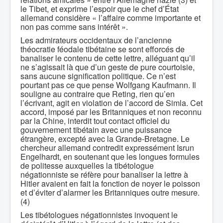
le Tibet, et exprime l’espoir que le chef d’État
allemand considère « l’affaire comme importante et
non pas comme sans intérêt ».
Les admirateurs occidentaux de l’ancienne
théocratie féodale tibétaine se sont efforcés de
banaliser le contenu de cette lettre, alléguant qu’il
ne s’agissait là que d’un geste de pure courtoisie,
sans aucune signification politique. Ce n’est
pourtant pas ce que pense Wolfgang Kaufmann. Il
souligne au contraire que Reting, rien qu’en
l’écrivant, agit en violation de l’accord de Simla. Cet
accord, imposé par les Britanniques et non reconnu
par la Chine, interdit tout contact officiel du
gouvernement tibétain avec une puissance
étrangère, excepté avec la Grande-Bretagne. Le
chercheur allemand contredit expressément Isrun
Engelhardt, en soutenant que les longues formules
de politesse auxquelles la tibétologue
négationniste se réfère pour banaliser la lettre à
Hitler avaient en fait la fonction de noyer le poisson
et d’éviter d’alarmer les Britanniques outre mesure.
(4)
Les tibétologues négationnistes invoquent le