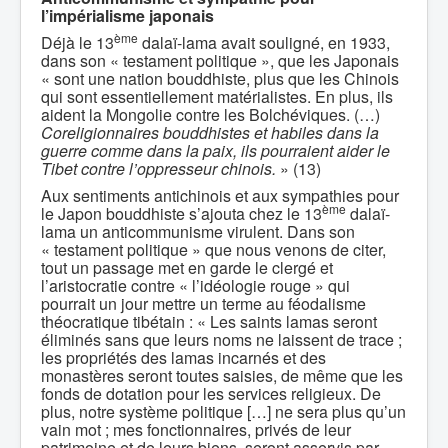
l’impérialisme japonais
ème
Déjà le 13
dalaï-lama avait souligné, en 1933,
dans son « testament politique », que les Japonais
« sont une nation bouddhiste, plus que les Chinois
qui sont essentiellement matérialistes. En plus, ils
aident la Mongolie contre les Bolchéviques. (…)
Coreligionnaires bouddhistes et habiles dans la
guerre comme dans la paix, ils
pourraient aider le
Tibet contre l’oppresseur chinois.
» (13)
Aux sentiments antichinois et aux sympathies pour
ème
le Japon bouddhiste s’ajouta chez le 13
dalaï-
lama un anticommunisme virulent. Dans son
« testament politique » que nous venons de citer,
tout un passage met en garde le clergé et
l’aristocratie contre « l’idéologie rouge » qui
pourrait un jour mettre un terme au féodalisme
théocratique tibétain : « Les saints lamas seront
éliminés sans que leurs noms ne laissent de trace ;
les propriétés des lamas incarnés et des
monastères seront toutes saisies, de même que les
fonds de dotation pour les services religieux. De
plus, notre système politique […] ne sera plus qu’un
vain mot ; mes fonctionnaires, privés de leur
patrimoine et de leurs biens, seront asservis par