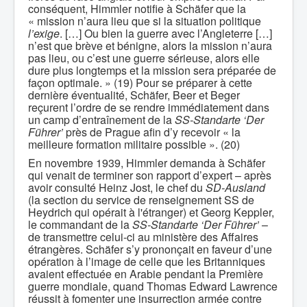
conséquent, Himmler notifie à Schäfer que la
« mission n’aura lieu que si la situation politique
l’exige
. […] Ou bien la guerre avec l’Angleterre […]
n’est que brève et bénigne, alors la mission n’aura
pas lieu, ou c’est une guerre sérieuse, alors elle
dure plus longtemps et la mission sera préparée de
façon optimale. » (19) Pour se préparer à cette
dernière éventualité, Schäfer, Beer et Beger
reçurent l’ordre de se rendre immédiatement dans
un camp d’entraînement de la
SS-Standarte ‘Der
Führer’
près de Prague afin d’y recevoir « la
meilleure formation militaire possible ». (20)
En novembre 1939, Himmler demanda à Schäfer
qui venait de terminer son rapport d’expert – après
avoir consulté Heinz Jost, le chef du
SD-Ausland
(la section du service de renseignement SS de
Heydrich qui opérait à l'étranger) et Georg Keppler,
le commandant de la
SS-Standarte ‘Der Führer’
–
de transmettre celui-ci au ministère des Affaires
étrangères. Schäfer s’y prononçait en faveur d’une
opération à l’image de celle que les Britanniques
avaient effectuée en Arabie pendant la Première
guerre mondiale, quand Thomas Edward Lawrence
réussit à fomenter une insurrection armée contre