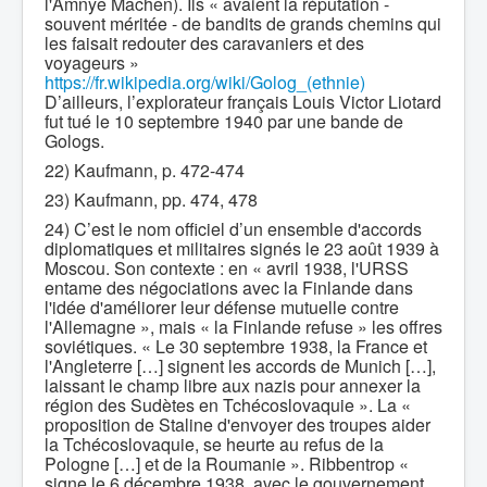
l'Amnye Machen). Ils « avaient la réputation -
souvent méritée - de bandits de grands chemins qui
les faisait redouter des caravaniers et des
voyageurs »
https://fr.wikipedia.org/wiki/Golog_(ethnie)
D’ailleurs, l’explorateur français Louis Victor Liotard
fut tué le 10 septembre 1940 par une bande de
Gologs.
22) Kaufmann, p. 472-474
23) Kaufmann, pp. 474, 478
24) C’est le nom officiel d’un ensemble d'accords
diplomatiques et militaires signés le 23 août 1939 à
Moscou. Son contexte : en « avril 1938, l'URSS
entame des négociations avec la Finlande dans
l'idée d'améliorer leur défense mutuelle contre
l'Allemagne », mais « la Finlande refuse » les offres
soviétiques. « Le 30 septembre 1938, la France et
l'Angleterre […] signent les accords de Munich […],
laissant le champ libre aux nazis pour annexer la
région des Sudètes en Tchécoslovaquie ». La «
proposition de Staline d'envoyer des troupes aider
la Tchécoslovaquie, se heurte au refus de la
Pologne […] et de la Roumanie ». Ribbentrop «
signe le 6 décembre 1938, avec le gouvernement