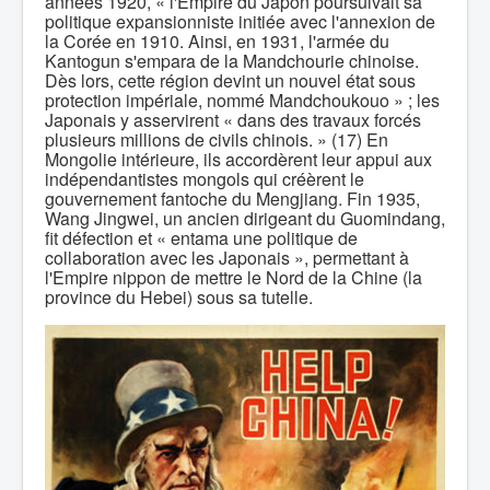
années 1920, « l'Empire du Japon poursuivait sa
politique expansionniste initiée avec l'annexion de
la Corée en 1910. Ainsi, en 1931, l'armée du
Kantogun s'empara de la Mandchourie chinoise.
Dès lors, cette région devint un nouvel état sous
protection impériale, nommé Mandchoukouo » ; les
Japonais y asservirent « dans des travaux forcés
plusieurs millions de civils chinois. » (17) En
Mongolie intérieure, ils accordèrent leur appui aux
indépendantistes mongols qui créèrent le
gouvernement fantoche du Mengjiang. Fin 1935,
Wang Jingwei, un ancien dirigeant du Guomindang,
fit défection et « entama une politique de
collaboration avec les Japonais », permettant à
l'Empire nippon de mettre le Nord de la Chine (la
province du Hebei) sous sa tutelle.