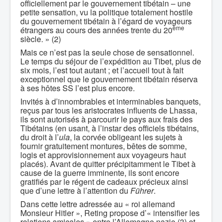
officiellement par le gouvernement tibétain – une
petite sensation, vu la politique totalement hostile
du gouvernement tibétain à l’égard de voyageurs
ème
étrangers au cours des années trente du 20
siècle. » (2)
Mais ce n’est pas la seule chose de sensationnel.
Le temps du séjour de l’expédition au Tibet, plus de
six mois, l’est tout autant ; et l’accueil tout à fait
exceptionnel que le gouvernement tibétain réserva
à ses hôtes SS l’est plus encore.
Invités à d’innombrables et interminables banquets,
reçus par tous les aristocrates influents de Lhassa,
ils sont autorisés à parcourir le pays aux frais des
Tibétains (en usant, à l’instar des officiels tibétains,
du droit à l’
ula
, la corvée obligeant les sujets à
fournir gratuitement montures, bêtes de somme,
logis et approvisionnement aux voyageurs haut
placés). Avant de quitter précipitamment le Tibet à
cause de la guerre imminente, ils sont encore
gratifiés par le régent de cadeaux précieux ainsi
que d’une lettre à l’attention du
Führer
.
Dans cette lettre adressée au « roi allemand
Monsieur Hitler », Reting propose d’« intensifier les
relations amicales » entre l’Allemagne nazie (3) et