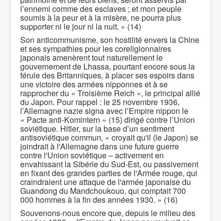
l’ennemi comme des esclaves ; et mon peuple
soumis à la peur et à la misère, ne pourra plus
supporter ni le jour ni la nuit. » (14)
Son anticommunisme, son hostilité envers la Chine
et ses sympathies pour les coreligionnaires
japonais amenèrent tout naturellement le
gouvernement de Lhassa, pourtant encore sous la
férule des Britanniques, à placer ses espoirs dans
une victoire des armées nipponnes et à se
rapprocher du « Troisième Reich », le principal allié
du Japon. Pour rappel : le 25 novembre 1936,
l’Allemagne nazie signa avec l’Empire nippon le
« Pacte anti-Komintern » (15) dirigé contre l’Union
soviétique. Hitler, sur la base d’un sentiment
antisoviétique commun
,
« croyait qu'il (le Japon) se
joindrait à l'Allemagne dans une future guerre
contre l'Union soviétique – activement en
envahissant la Sibérie du Sud-Est, ou passivement
en fixant des grandes parties de l'Armée rouge, qui
craindraient une attaque de l'armée japonaise du
Guandong du Mandchoukouo, qui comptait 700
000 hommes à la fin des années 1930. » (16)
Souvenons-nous encore que, depuis le milieu des