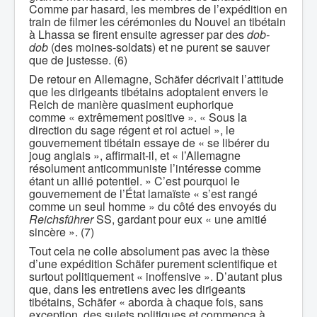
Comme par hasard, les membres de l’expédition en
train de filmer les cérémonies du Nouvel an tibétain
à Lhassa se firent ensuite agresser par des
dob-
dob
(des moines-soldats) et ne purent se sauver
que de justesse. (6)
De retour en Allemagne, Schäfer décrivait l’attitude
que les dirigeants tibétains adoptaient envers le
Reich de manière quasiment euphorique
comme « extrêmement positive ». « Sous la
direction du sage régent et roi actuel », le
gouvernement tibétain essaye de « se libérer du
joug anglais », affirmait-il, et « l’Allemagne
résolument anticommuniste l’intéresse comme
étant un allié potentiel. » C’est pourquoi le
gouvernement de l’État lamaïste « s’est rangé
comme un seul homme » du côté des envoyés du
Reichsführer
SS, gardant pour eux « une amitié
sincère ». (7)
Tout cela ne colle absolument pas avec la thèse
d’une expédition Schäfer purement scientifique et
surtout politiquement « inoffensive ». D’autant plus
que, dans les entretiens avec les dirigeants
tibétains, Schäfer « aborda à chaque fois, sans
exception, des sujets politiques et commença à