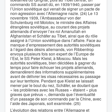
commando SS aurait dû, en 1939/1940, passer par
l’Union soviétique qui venait de signer un pacte de
non-agression avec l’Allemagne nazie. (24) Le 13
novembre 1939, l’Ambassadeur von der
Schulenburg mit Molotov, le ministre des Affaires
étrangères soviétique, au courant des projets
allemands d’envoyer l’ex-roi Amanullah en
Afghanistan et Schäfer au Tibet, ainsi que du rôle
assigné à l’Union soviétique dans l’affaire. Face au
manque d’empressement des autorités soviétiques
à l’égard des désirs allemands, von Ribbentrop
envoya plusieurs fois son expert de l’Europe de
l’Est, le SS Peter Kleist, à Moscou. Mais les
autorités soviétiques, bien décidées à gagner du
temps pour faire échouer les projets allemands,
demandèrent des informations supplémentaires
avant de délivrer les visas nécessaires au passage
sur leur territoire. Pendant que Kleist se laissait
mener par le bout du nez, Schäfer, se doutant que
« les problèmes avec les Russes » étaient « plus
graves que prévus », demanda que l’éventualité
d’un passage de son commando par la Chine, avec
l’aide des Japonais, soit examinée. (25)
L’évolution des relations entre l’Allemagne et