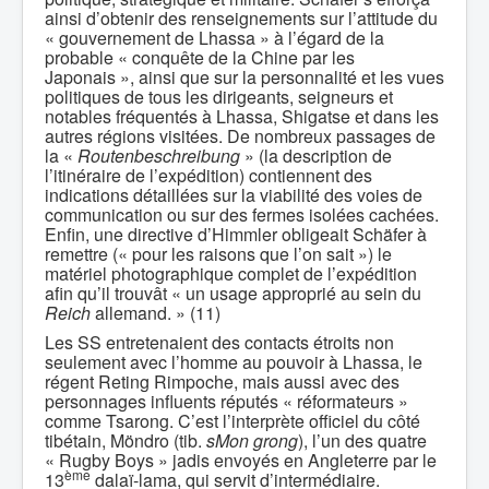
ainsi d’obtenir des renseignements sur l’attitude du
« gouvernement de Lhassa » à l’égard de la
probable « conquête de la Chine par les
Japonais », ainsi que sur la personnalité et les vues
politiques de tous les dirigeants, seigneurs et
notables fréquentés à Lhassa, Shigatse et dans les
autres régions visitées. De nombreux passages de
la «
Routenbeschreibung
» (la description de
l’itinéraire de l’expédition) contiennent des
indications détaillées sur la viabilité des voies de
communication ou sur des fermes isolées cachées.
Enfin, une directive d’Himmler obligeait Schäfer à
remettre (« pour les raisons que l’on sait ») le
matériel photographique complet de l’expédition
afin qu’il trouvât « un usage approprié au sein du
Reich
allemand. » (11)
Les SS entretenaient des contacts étroits non
seulement avec l’homme au pouvoir à Lhassa, le
régent Reting Rimpoche, mais aussi avec des
personnages influents réputés « réformateurs »
comme Tsarong. C’est l’interprète officiel du côté
tibétain, Möndro (tib.
sMon grong
), l’un des quatre
« Rugby Boys » jadis envoyés en Angleterre par le
ème
13
dalaï-lama, qui servit d’intermédiaire.