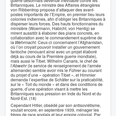
guerre désormais devenue inévitable contre les
Britanniques. Le ministre des Affaires étrangères
von Ribbentrop proposa d’attaquer des avant-
postes importants de l’Empire, en premier lieu leurs
colonies indiennes, afin d’obliger les Britanniques à
disperser leurs forces. Des hauts fonctionnaires du
ministère (Woermann, Habicht, von Hentig) se
mirent aussitôt à élaborer des plans concrets, en
collaboration avec le commandement suprême de
la
Wehrmacht
. Ceux-ci concernaient l’Afghanistan,
où l’on croyait pouvoir installer un gouvernement
fantoche (renouant ainsi avec un projet élaboré
déjà au cours de la Première guerre mondiale),
mais aussi le Tibet. Wilhelm Canaris, le chef de
l'
Abwehr
(le service de renseignement de l'armée
allemande) semble avoir mis le
Führer
au courant
du projet d’une « opération Tibet », et Himmler
demanda l’expertise de Schäfer sur la praticabilité,
sur le « Toit du monde » et dans des conditions de
guerre, d’une opération visant à mettre les
Britanniques sous pression en Inde du Nord et du
Nord-Est. (18)
Cependant Hitler, obsédé par son antisoviétisme,
voulait encore, en septembre 1939, ménager les
frères de race anglais et leur empire colonial. Par