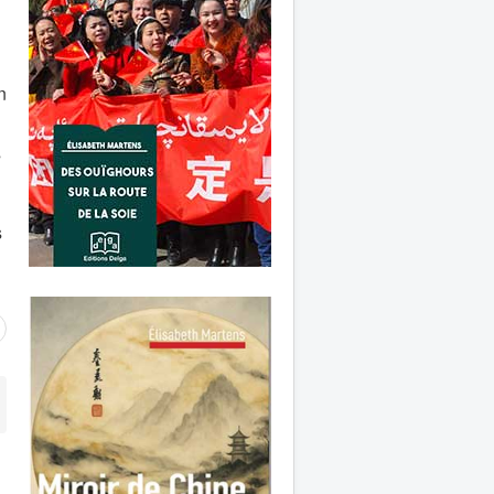
n
s
s