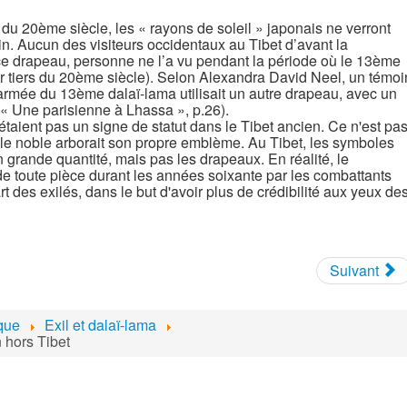
 du 20ème siècle, les « rayons de soleil » japonais ne verront
ain. Aucun des visiteurs occidentaux au Tibet d’avant la
ce drapeau, personne ne l’a vu pendant la période où le 13ème
er tiers du 20ème siècle). Selon Alexandra David Neel, un témoi
armée du 13ème dalaï-lama utilisait un autre drapeau, avec un
r « Une parisienne à Lhassa », p.26).
taient pas un signe de statut dans le Tibet ancien. Ce n'est pa
e noble arborait son propre emblème. Au Tibet, les symboles
en grande quantité, mais pas les drapeaux. En réalité, le
 de toute pièce durant les années soixante par les combattants
t des exilés, dans le but d'avoir plus de crédibilité aux yeux de
Suivant
ique
Exil et dalaï-lama
 hors Tibet