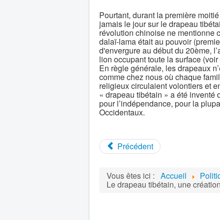
Pourtant, durant la première moitié
jamais le jour sur le drapeau tibét
révolution chinoise ne mentionne 
dalaï-lama était au pouvoir (premi
d'envergure au début du 20ème, l’
lion occupant toute la surface (voi
En règle générale, les drapeaux n’é
comme chez nous où chaque famill
religieux circulaient volontiers et 
« drapeau tibétain » a été inventé
pour l’indépendance, pour la plupar
Occidentaux.
Précédent
Vous êtes ici :
Accueil
Polit
Le drapeau tibétain, une création