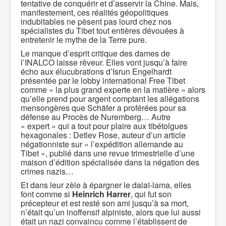
tentative de conquérir et d’asservir la Chine. Mais,
manifestement, ces réalités géopolitiques
indubitables ne pèsent pas lourd chez nos
spécialistes du Tibet tout entières dévouées à
entretenir le mythe de la Terre pure.
Le manque d’esprit critique des dames de
l’INALCO laisse rêveur. Elles vont jusqu’à faire
écho aux élucubrations d’Isrun Engelhardt
présentée par le lobby international Free Tibet
comme « la plus grand experte en la matière » alors
qu’elle prend pour argent comptant les allégations
mensongères que Schäfer a proférées pour sa
défense au Procès de Nuremberg… Autre
« expert » qui a tout pour plaire aux tibétolgues
hexagonales : Detlev Rose, auteur d’un article
négationniste sur « l’expédition allemande au
Tibet », publié dans une revue trimestrielle d’une
maison d’édition spécialisée dans la négation des
crimes nazis…
Et dans leur zèle à épargner le dalaï-lama, elles
font comme si
Heinrich Harrer
, qui fut son
précepteur et est resté son ami jusqu’à sa mort,
n’était qu’un inoffensif alpiniste, alors que lui aussi
était un nazi convaincu comme l’établissent de