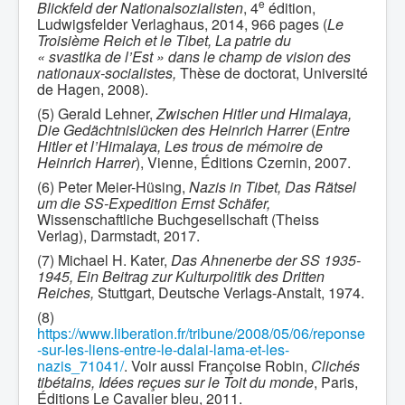
e
Blickfeld der Nationalsozialisten
, 4
édition,
Ludwigsfelder Verlaghaus, 2014, 966 pages (
Le
Troisième Reich et le Tibet, La patrie du
« svastika de l’Est » dans le champ de vision des
nationaux-socialistes,
Thèse de doctorat, Université
de Hagen, 2008).
(5) Gerald Lehner,
Zwischen Hitler und Himalaya,
Die Gedächtnislücken des Heinrich Harrer
(
Entre
Hitler et l’Himalaya, Les trous de mémoire de
Heinrich Harrer
), Vienne, Éditions Czernin, 2007.
(6) Peter Meier-Hüsing,
Nazis in Tibet, Das Rätsel
um die SS-Expedition Ernst Schäfer,
Wissenschaftliche Buchgesellschaft (Theiss
Verlag), Darmstadt, 2017.
(7) Michael H. Kater,
Das Ahnenerbe der SS 1935-
1945, Ein Beitrag zur Kulturpolitik des Dritten
Reiches,
Stuttgart, Deutsche Verlags-Anstalt, 1974.
(8)
https://www.liberation.fr/tribune/2008/05/06/reponse
-sur-les-liens-entre-le-dalai-lama-et-les-
nazis_71041/
. Voir aussi Françoise Robin,
Clichés
tibétains, Idées reçues sur le Toit du monde
, Paris,
Éditions Le Cavalier bleu, 2011.