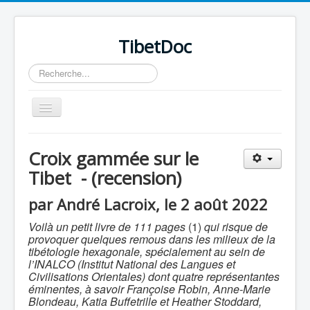
TibetDoc
Rechercher
Basculer
la
navigation
Croix gammée sur le
Tibet - (recension)
≡
par André Lacroix, le 2 août 2022
Voilà un petit livre de 111 pages
(1)
qui risque de
provoquer quelques remous dans les milieux de la
tibétologie hexagonale, spécialement au sein de
l’INALCO (Institut National des Langues et
Civilisations Orientales) dont quatre représentantes
éminentes, à savoir Françoise Robin, Anne-Marie
Blondeau, Katia Buffetrille et Heather Stoddard,