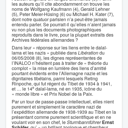
les auteurs qu’il cite abondamment on trouve les
noms de Wolfgang Kaufmann (4), Gerald Lehner
(5), Peter Meier-Hüsing (6) ou Michael H. Kater (7),
dont notre quatuor parisien n’a peut-être jamais
entendu parler. Se pourrait-il qu’elles n’aient jamais
vu non plus les documents photographiques
reproduits dans le livre, pour la plupart extraits des
Archives fédérales allemandes ?
Dans leur « réponse sur les liens entre le dalaï-
lama et les nazis » publiée dans
Libération
du
06/05/2008 (8), les dignes représentantes de
l’INALCO n’hésitent pas à traiter de « théorie du
complot » la mise en lumière des liens d’amitié
pourtant évidents entre l’Allemagne nazie et les
dignitaires tibétains, parmi lesquels Reting
Rinpoche, qui fut régent du Tibet de 1934 à 1941,
e
et … le 14
dalaï-lama, né en 1935, icône du
« monde libre » et Prix Nobel de la Paix.
Par un tour de passe-passe intellectuel, elles nient
purement et simplement le caractère nazi de
l’expédition allemande de 1938-1939 au Tibet en la
présentant comme purement scientifique et en ne
voulant voir en son chef, le
Sturmbannführer
Ernst
Schäfer,
qu’ « un brillant zoologue et chercheur