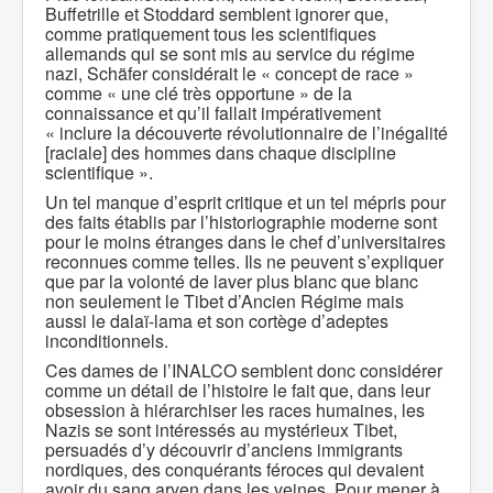
Buffetrille et Stoddard semblent ignorer que,
comme pratiquement tous les scientifiques
allemands qui se sont mis au service du régime
nazi, Schäfer considérait le « concept de race »
comme « une clé très opportune » de la
connaissance et qu’il fallait impérativement
« inclure la découverte révolutionnaire de l’inégalité
[raciale] des hommes dans chaque discipline
scientifique ».
Un tel manque d’esprit critique et un tel mépris pour
des faits établis par l’historiographie moderne sont
pour le moins étranges dans le chef d’universitaires
reconnues comme telles. Ils ne peuvent s’expliquer
que par la volonté de laver plus blanc que blanc
non seulement le Tibet d’Ancien Régime mais
aussi le dalaï-lama et son cortège d’adeptes
inconditionnels.
Ces dames de l’INALCO semblent donc considérer
comme un détail de l’histoire le fait que, dans leur
obsession à hiérarchiser les races humaines, les
Nazis se sont intéressés au mystérieux Tibet,
persuadés d’y découvrir d’anciens immigrants
nordiques, des conquérants féroces qui devaient
avoir du sang aryen dans les veines. Pour mener à