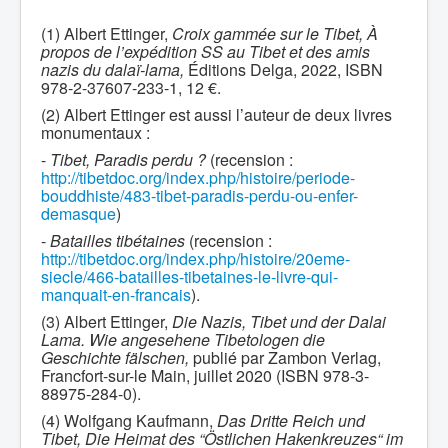
(1) Albert Ettinger,
Croix gammée sur le Tibet, À
propos de l’expédition SS au Tibet et des amis
nazis du dalaï-lama,
Éditions Delga, 2022, ISBN
978-2-37607-233-1, 12 €.
(2) Albert Ettinger est aussi l’auteur de deux livres
monumentaux :
-
Tibet, Paradis perdu ?
(recension :
http://tibetdoc.org/index.php/histoire/periode-
bouddhiste/483-tibet-paradis-perdu-ou-enfer-
demasque
)
-
Batailles tibétaines
(recension :
http://tibetdoc.org/index.php/histoire/20eme-
siecle/466-batailles-tibetaines-le-livre-qui-
manquait-en-francais
).
(3) Albert Ettinger,
Die Nazis, Tibet und der Dalai
Lama. Wie angesehene Tibetologen die
Geschichte fälschen,
publié par Zambon Verlag,
Francfort-sur-le Main, juillet 2020 (ISBN 978-3-
88975-284-0).
(4) Wolfgang Kaufmann,
Das Dritte Reich und
Tibet, Die Heimat des “Östlichen Hakenkreuzes“ im