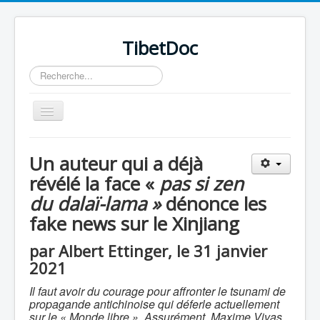
TibetDoc
Rechercher
Basculer
la
navigation
Un auteur qui a déjà
révélé la face «
pas si zen
du dalaï-lama »
dénonce les
fake news sur le Xinjiang
par Albert Ettinger, le 31 janvier
2021
Il faut avoir du courage pour affronter le tsunami de
propagande antichinoise qui déferle actuellement
≡
sur le « Monde libre ». Assurément, Maxime Vivas