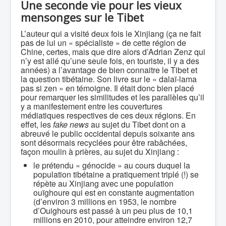
Une seconde vie pour les vieux
mensonges sur le Tibet
L’auteur qui a visité deux fois le Xinjiang (ça ne fait
pas de lui un « spécialiste » de cette région de
Chine, certes, mais que dire alors d’Adrian Zenz qui
n’y est allé qu’une seule fois, en touriste, il y a des
années) a l’avantage de bien connaitre le Tibet et
la question tibétaine. Son livre sur le « dalaï-lama
pas si zen » en témoigne. Il était donc bien placé
pour remarquer les similitudes et les parallèles qu’il
y a manifestement entre les couvertures
médiatiques respectives de ces deux régions. En
effet, les
fake news
au sujet du Tibet dont on a
abreuvé le public occidental depuis soixante ans
sont désormais recyclées pour être rabâchées,
façon moulin à prières, au sujet du Xinjiang :
le prétendu « génocide » au cours duquel la
population tibétaine a pratiquement triplé (!) se
répète au Xinjiang avec une population
ouïghoure qui est en constante augmentation
(d’environ 3 millions en 1953, le nombre
d’Ouighours est passé à un peu plus de 10,1
millions en 2010, pour atteindre environ 12,7