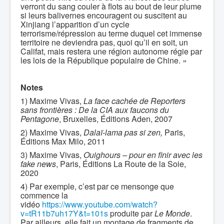
verront du sang couler à flots au bout de leur plume
si leurs balivernes encouragent ou suscitent au
Xinjiang l’apparition d’un cycle
terrorisme/répression au terme duquel cet immense
territoire ne deviendra pas, quoi qu’il en soit, un
Califat, mais restera une région autonome régie par
les lois de la République populaire de Chine. »
Notes
1) Maxime Vivas,
La face cachée de Reporters
sans frontières : De la CIA aux faucons du
Pentagone
, Bruxelles, Éditions Aden, 2007
2) Maxime Vivas,
Dalaï-lama pas si zen,
Paris,
Éditions Max Milo, 2011
3) Maxime Vivas,
Ouighours – pour en finir avec les
fake news
, Paris, Éditions La Route de la Soie,
2020
4) Par exemple, c’est par ce mensonge que
commence la
vidéo
https://www.youtube.com/watch?
v=tR11b7uh17Y&t=101s
produite par
Le Monde
.
Par ailleurs, elle fait un montage de fragments de