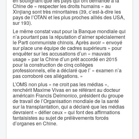
en soulignant que les pays qui ont demandé à la
Chine de « respecter les droits humains » au
Xinjiang sont très minoritaires (39, c’est-à-dire les
pays de l’OTAN et les plus proches alliés des USA,
sur 193).
Le même constat vaut pour la Banque mondiale qui
n’a pourtant pas la réputation d’aimer spécialement
le Parti communiste chinois. Après avoir « envoyé
sur place une équipe de cadres supérieurs » pour
enquêter sur les accusations d’un « mauvais
usage » par la Chine d’un prêt accordé en 2015
pour la construction de cinq collèges
professionnels, elle a déclaré que l’ « examen n’a
pas corroboré ces allégations. »
L’OMS non plus « ne croit pas les médias »,
renchérit Maxime Vivas en se référant au docteur
américain Francis Delmonico, président du groupe
de travail de l’Organisation mondiale de la santé
sur la transplantation, qui a déclaré que les médias
devraient « défier ceux » qui font des affirmations
fantaisistes au sujet de prélèvements forcés
d’organes en Chine.