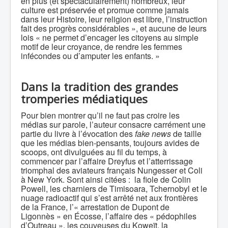
en plus (et spectaculairement) nombreux, leur
culture est préservée et promue comme jamais
dans leur Histoire, leur religion est libre, l’instruction
fait des progrès considérables », et aucune de leurs
lois « ne permet d’encager les citoyens au simple
motif de leur croyance, de rendre les femmes
infécondes ou d’amputer les enfants. »
Dans la tradition des grandes
tromperies médiatiques
Pour bien montrer qu’il ne faut pas croire les
médias sur parole, l’auteur consacre carrément une
partie du livre à l’évocation des
fake news
de taille
que les médias bien-pensants, toujours avides de
scoops, ont divulguées au fil du temps, à
commencer par l’affaire Dreyfus et l’atterrissage
triomphal des aviateurs français Nungesser et Coli
à New York. Sont ainsi citées : la fiole de Colin
Powell, les charniers de Timisoara, Tchernobyl et le
nuage radioactif qui s’est arrêté net aux frontières
de la France, l’« arrestation de Dupont de
Ligonnès » en Écosse, l’affaire des « pédophiles
d’Outreau », les couveuses du Koweït, la