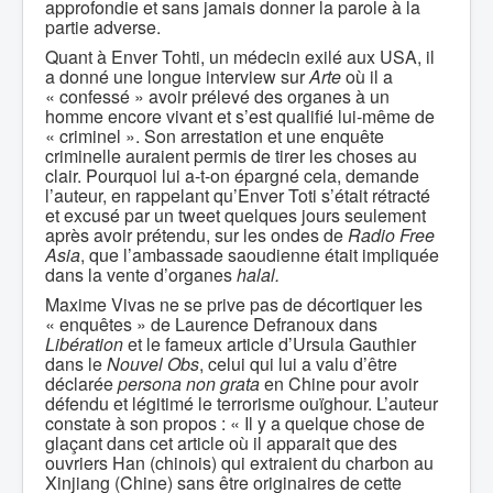
approfondie et sans jamais donner la parole à la
partie adverse.
Quant à Enver Tohti, un médecin exilé aux USA, il
a donné une longue interview sur
Arte
où il a
« confessé » avoir prélevé des organes à un
homme encore vivant et s’est qualifié lui-même de
« criminel ». Son arrestation et une enquête
criminelle auraient permis de tirer les choses au
clair. Pourquoi lui a-t-on épargné cela, demande
l’auteur, en rappelant qu’Enver Toti s’était rétracté
et excusé par un tweet quelques jours seulement
après avoir prétendu, sur les ondes de
Radio Free
Asia
, que l’ambassade saoudienne était impliquée
dans la vente d’organes
halal.
Maxime Vivas ne se prive pas de décortiquer les
« enquêtes » de Laurence Defranoux dans
Libération
et le fameux article d’Ursula Gauthier
dans le
Nouvel Obs
, celui qui lui a valu d’être
déclarée
persona non grata
en Chine pour avoir
défendu et légitimé le terrorisme ouïghour. L’auteur
constate à son propos : « Il y a quelque chose de
glaçant dans cet article où il apparait que des
ouvriers Han (chinois) qui extraient du charbon au
Xinjiang (Chine) sans être originaires de cette