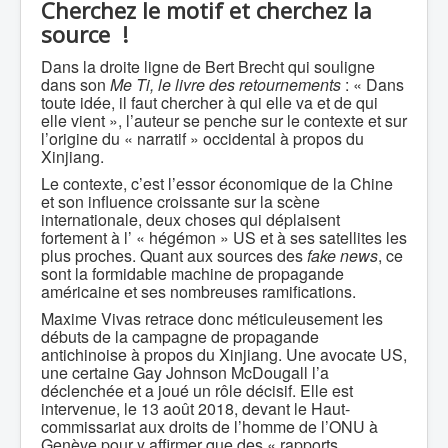
Cherchez le motif et cherchez la
source !
Dans la droite ligne de Bert Brecht qui souligne
dans son
Me Ti, le livre des retournements
: « Dans
toute idée, il faut chercher à qui elle va et de qui
elle vient », l’auteur se penche sur le contexte et sur
l’origine du « narratif » occidental à propos du
Xinjiang.
Le contexte, c’est l’essor économique de la Chine
et son influence croissante sur la scène
internationale, deux choses qui déplaisent
fortement à l’ « hégémon » US et à ses satellites les
plus proches. Quant aux sources des
fake news
, ce
sont la formidable machine de propagande
américaine et ses nombreuses ramifications.
Maxime Vivas retrace donc méticuleusement les
débuts de la campagne de propagande
antichinoise à propos du Xinjiang. Une avocate US,
une certaine Gay Johnson McDougall l’a
déclenchée et a joué un rôle décisif. Elle est
intervenue, le 13 août 2018, devant le Haut-
commissariat aux droits de l’homme de l’ONU à
Genève pour y affirmer que des « rapports