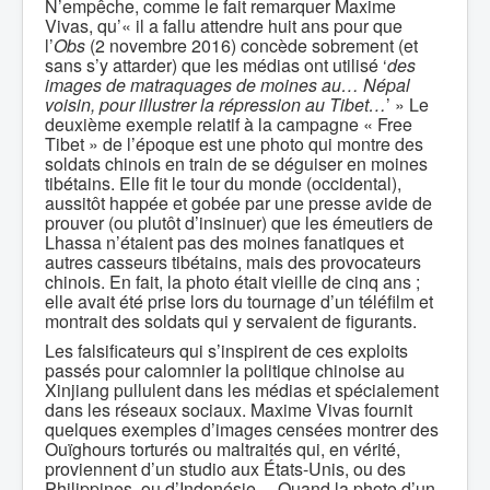
N’empêche, comme le fait remarquer Maxime
Vivas, qu’« il a fallu attendre huit ans pour que
l’
Obs
(2 novembre 2016) concède sobrement (et
sans s’y attarder) que les médias ont utilisé ‘
des
images de matraquages de moines au… Népal
voisin, pour illustrer la répression au Tibet…
’ » Le
deuxième exemple relatif à la campagne « Free
Tibet » de l’époque est une photo qui montre des
soldats chinois en train de se déguiser en moines
tibétains. Elle fit le tour du monde (occidental),
aussitôt happée et gobée par une presse avide de
prouver (ou plutôt d’insinuer) que les émeutiers de
Lhassa n’étaient pas des moines fanatiques et
autres casseurs tibétains, mais des provocateurs
chinois. En fait, la photo était vieille de cinq ans ;
elle avait été prise lors du tournage d’un téléfilm et
montrait des soldats qui y servaient de figurants.
Les falsificateurs qui s’inspirent de ces exploits
passés pour calomnier la politique chinoise au
Xinjiang pullulent dans les médias et spécialement
dans les réseaux sociaux. Maxime Vivas fournit
quelques exemples d’images censées montrer des
Ouïghours torturés ou maltraités qui, en vérité,
proviennent d’un studio aux États-Unis, ou des
Philippines, ou d’Indonésie… Quand la photo d’un