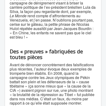
campagne de dénigrement visant à briser la
carrière politique de l’ex-président brésilien Lula da
Silva, la façon peu regardante dont, par exemple,
Le Monde
rend compte d’affrontements au
Venezuela, et j’en passe. N’oublions pourtant pas,
cerise sur le gâteau, la petite phrase de Nicolas
Hulot répétée aussitôt par Jean-Jacques Bourdin :
« En Chine, les enfants ne savent pas que le ciel
est bleu ! »
Des « preuves » fabriquées de
toutes pièces
Avant de dénoncer concrètement des falsifications
plus récentes, l’auteur évoque deux exemples de
tromperie bien établis. En 2008, quand la
campagne contre les Jeux olympiques de Pékin
battait son plein et les défenseurs de la « cause
tibétaine » (ça sonne mieux que « la cause de la
CIA ») avaient pignon sur rue, une photo montrant
« la brutalité de la répression au Tibet » fut publiée
dans nos médias. C’était un faux, du moins par
rapport à ce qu’elle était supposée montrer.