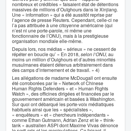
nombreux et crédibles » faisaient état de détentions
massives de millions d’Ouïghours dans le Xinjiang.
Une « information » qui a été aussitôt reprise par
l’agence de presse Reuters. Cependant, celle-ci ne
l’a pas attribuée à une citoyenne américaine (qui
n’est ni une porte-parole, ni même une
fonctionnaire de l’ONU), mais à la prestigieuse
organisation mondiale elle-même.
Depuis lors, nos médias « sérieux » ne cessent de
répéter en boucle qu’ « En 2018,
selon l’ONU,
au
moins un million d’Ouighours et d’autres minorités
musulmanes étaient détenus arbitrairement dans
des camps d’internement et de travail. » 4)
Les allégations de madame McDougall ont ensuite
été corroborées par le « Network of Chinese
Human Rights Defenders » et « Human Rights
Watch », des officines dirigées et financées par le
gouvernement américain et basées à Washington.
Sur quoi ont débarqué les porte-voix médiatiques
habituels ainsi que les « spécialistes »,
« enquêteurs » et « chercheurs indépendants »
comme Ethan Gutmann, Adrian Zenz et le « think-
tank » australien ASPI dont Maxime Vivas dénonce
le parti-pris et les manipulations. Ce faisant, il