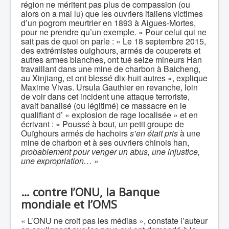
région ne méritent pas plus de compassion (ou
alors on a mal lu) que les ouvriers italiens victimes
d’un pogrom meurtrier en 1893 à Aigues-Mortes,
pour ne prendre qu’un exemple. » Pour celui qui ne
sait pas de quoi on parle : « Le 18 septembre 2015,
des extrémistes ouighours, armés de couperets et
autres armes blanches, ont tué seize mineurs Han
travaillant dans une mine de charbon à Baicheng,
au Xinjiang, et ont blessé dix-huit autres », explique
Maxime Vivas. Ursula Gauthier en revanche, loin
de voir dans cet incident une attaque terroriste,
avait banalisé (ou légitimé) ce massacre en le
qualifiant d’ « explosion de rage localisée » et en
écrivant : « Poussé à bout, un petit groupe de
Ouïghours armés de hachoirs
s’en était pris
à une
mine de charbon et à ses ouvriers chinois han,
probablement pour venger un abus, une injustice,
une expropriation…
»
…
contre l’ONU, la Banque
mondiale et l’OMS
« L’ONU ne croit pas les médias », constate l’auteur