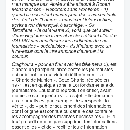
n’en manque pas. Après s’être attaqué à Robert
Ménard et ses « Reporters sans Frontières » 1)
quand ils passaient encore pour des « combattants
des droits de l’homme » quasiment intouchables,
après avoir démasqué, ô sacrilège, « Sa
Tartufferie » le dalaï-lama 2), voilà que cet auteur
d’une vingtaine de livres et ancien référent littéraire
d’ATTAC ose questionner les certitudes de nos
journalistes « spécialistes » du Xinjiang avec un
livre-essai dont le titre annonce clairement la
couleur.
Ouighours – pour en finir avec les fake news
3)
,
est
d’abord un pamphlet lancé contre les journalistes
qui oublient - ou qui violent délibérément - la
« Charte de Munich ». Cette Charte, rédigée en
1971, est en quelque sorte la Loi fondamentale du
journalisme. L’auteur la reproduit en entier, avant
même de s’attaquer au vif du sujet. Elle demande
aux journalistes, par exemple, de « respecter la
vérité », de « publier seulement des informations
dont l’origine est connue ou dans le cas contraire
les accompagner des réserves nécessaires ». Elle
leur prescrit de « ne pas supprimer les informations
essentielles » et de « rectifier toute information