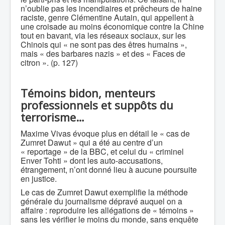
n’oublie pas les incendiaires et prêcheurs de haine
raciste, genre Clémentine Autain, qui appellent à
une croisade au moins économique contre la Chine
tout en bavant, via les réseaux sociaux, sur les
Chinois qui « ne sont pas des êtres humains »,
mais « des barbares nazis » et des « Faces de
citron ». (p. 127)
Témoins bidon, menteurs
professionnels et suppôts du
terrorisme…
Maxime Vivas évoque plus en détail le « cas de
Zumret Dawut » qui a été au centre d’un
« reportage » de la BBC, et celui du « criminel
Enver Tohti » dont les auto-accusations,
étrangement, n’ont donné lieu à aucune poursuite
en justice.
Le cas de Zumret Dawut exemplifie la méthode
générale du journalisme dépravé auquel on a
affaire : reproduire les allégations de « témoins »
sans les vérifier le moins du monde, sans enquête