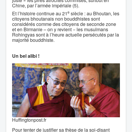
juste » les pires atrocités commises, surtout en
Chine, par l’armée impériale (5).
e
Et l’histoire continue au 21
siècle : au Bhoutan, les
citoyens bhoutanais non bouddhistes sont
considérés comme des citoyens de seconde zone
et en Birmanie – on y revient − les musulmans
Rohingyas sont à l’heure actuelle persécutés par la
majorité bouddhiste.
Un bel alibi !
Huffingtonpost.fr
Pour tenter de justifier sa thèse de la soi-disant