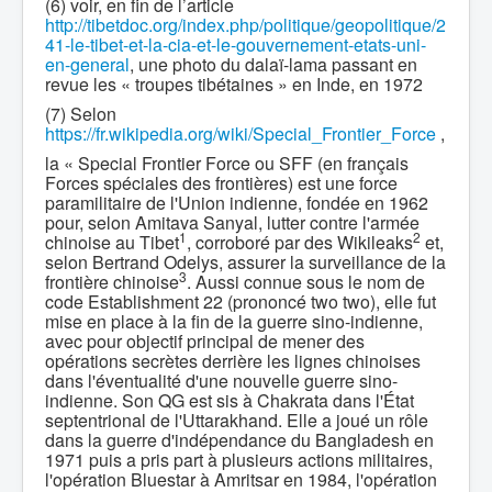
(6) voir, en fin de l’article
http://tibetdoc.org/index.php/politique/geopolitique/2
41-le-tibet-et-la-cia-et-le-gouvernement-etats-uni-
en-general
, une photo du dalaï-lama passant en
revue les « troupes tibétaines » en Inde, en 1972
(7) Selon
https://fr.wikipedia.org/wiki/Special_Frontier_Force
,
la « Special Frontier Force ou SFF (en français
Forces spéciales des frontières) est une force
paramilitaire de l'Union indienne, fondée en 1962
pour, selon Amitava Sanyal, lutter contre l'armée
1
2
chinoise au Tibet
, corroboré par des Wikileaks
et,
selon Bertrand Odelys, assurer la surveillance de la
3
frontière chinoise
. Aussi connue sous le nom de
code Establishment 22 (prononcé two two), elle fut
mise en place à la fin de la guerre sino-indienne,
avec pour objectif principal de mener des
opérations secrètes derrière les lignes chinoises
dans l'éventualité d'une nouvelle guerre sino-
indienne. Son QG est sis à Chakrata dans l'État
septentrional de l'Uttarakhand. Elle a joué un rôle
dans la guerre d'indépendance du Bangladesh en
1971 puis a pris part à plusieurs actions militaires,
l'opération Bluestar à Amritsar en 1984, l'opération