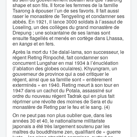
shape et son fils. Il force les femmes de la famille
Tsarong à épouser l’un de ses favoris. Il fait aussi
raser le monastère de Tengyeling et condamner ses
abbés. En 1921, il lance 3000 soldats à l’assaut de
Loseling, un des collèges du grand monastère de
Drepung ; une soixantaine de ses lamas sont
ensuite flagellés et menés en cortège dans Lhassa,
en
kangs
et en fers.
Après la mort du 13e dalaï-lama, son successeur, le
régent Reting Rinpoché, fait condamner son
concurrent Lungshar en mai 1934 à l’énucléation
(l’ablation des globes oculaires). Khyungram, un
gouverneur de province qui a osé critiquer le
régent, ainsi que sa famille sont « entièrement
exterminés » en 1940. Reting meurt à son tour en
1947 dans un cachot du Potala, assassiné sur
ordre du nouveau régent Tadrak qui en plus fait
réprimer une révolte des moines de Sera et du
monastère de Reting par le feu et le sang. (4)
On ne peut pas non plus oublier que, dans les
années 30 et 40, le nationalisme militariste
japonais a été très largement soutenu par les
maîtres du bouddhisme zen, qualifiant de « guerre