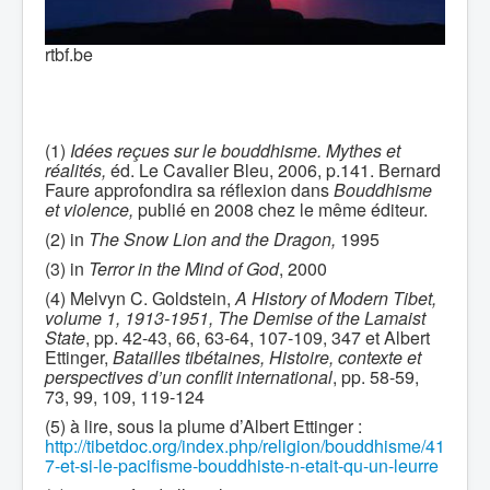
rtbf.be
(1)
Idées reçues sur le bouddhisme. Mythes et
réalités,
éd. Le Cavalier Bleu, 2006, p.141. Bernard
Faure approfondira sa réflexion dans
Bouddhisme
et violence,
publié en 2008 chez le même éditeur.
(2) in
The Snow Lion and the Dragon,
1995
(3) in
Terror in the Mind of God
, 2000
(4) Melvyn C. Goldstein,
A History of Modern Tibet,
volume 1, 1913-1951, The Demise of the Lamaist
State
, pp. 42-43, 66, 63-64, 107-109, 347 et Albert
Ettinger,
Batailles tibétaines, Histoire, contexte et
perspectives d’un conflit international
, pp. 58-59,
73, 99, 109, 119-124
(5) à lire, sous la plume d’Albert Ettinger :
http://tibetdoc.org/index.php/religion/bouddhisme/41
7-et-si-le-pacifisme-bouddhiste-n-etait-qu-un-leurre