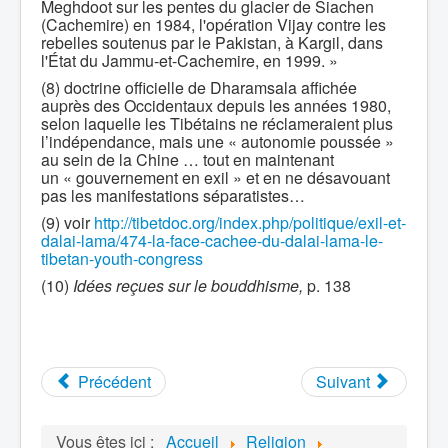
Meghdoot sur les pentes du glacier de Siachen
(Cachemire) en 1984, l'opération Vijay contre les
rebelles soutenus par le Pakistan, à Kargil, dans
l'État du Jammu-et-Cachemire, en 1999. »
(8) doctrine officielle de Dharamsala affichée
auprès des Occidentaux depuis les années 1980,
selon laquelle les Tibétains ne réclameraient plus
l’indépendance, mais une « autonomie poussée »
au sein de la Chine … tout en maintenant
un « gouvernement en exil » et en ne désavouant
pas les manifestations séparatistes…
(9) voir
http://tibetdoc.org/index.php/politique/exil-et-
dalai-lama/474-la-face-cachee-du-dalai-lama-le-
tibetan-youth-congress
(10)
Idées reçues sur le bouddhisme,
p. 138
Précédent
Suivant
Vous êtes ici :
Accueil
Religion