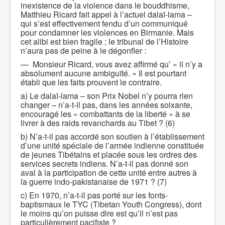
inexistence de la violence dans le bouddhisme,
Matthieu Ricard fait appel à l’actuel dalaï-lama –
qui s’est effectivement fendu d’un communiqué
pour condamner les violences en Birmanie. Mais
cet alibi est bien fragile ; le tribunal de l’Histoire
n’aura pas de peine à le dégonfler :
— Monsieur Ricard, vous avez affirmé qu’ « il n’y a
absolument aucune ambiguïté. » Il est pourtant
établi que les faits prouvent le contraire.
a) Le dalaï-lama – son Prix Nobel n’y pourra rien
changer – n’a-t-il pas, dans les années soixante,
encouragé les « combattants de la liberté » à se
livrer à des raids revanchards au Tibet ? (6)
b) N’a-t-il pas accordé son soutien à l’établissement
d’une unité spéciale de l’armée indienne constituée
de jeunes Tibétains et placée sous les ordres des
services secrets indiens. N’a-t-il pas donné son
aval à la participation de cette unité entre autres à
la guerre indo-pakistanaise de 1971 ? (7)
c) En 1970, n’a-t-il pas porté sur les fonts-
baptismaux le TYC (Tibetan Youth Congress), dont
le moins qu’on puisse dire est qu’il n’est pas
particulièrement pacifiste ?