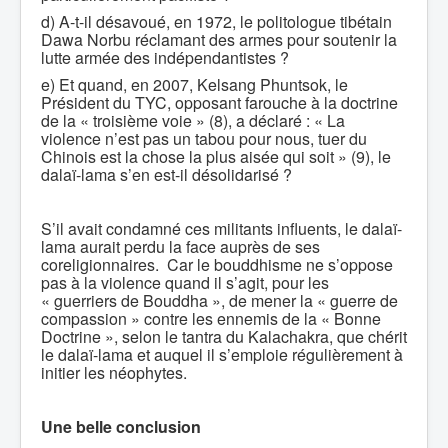
d) A-t-il désavoué, en 1972, le politologue tibétain
Dawa Norbu réclamant des armes pour soutenir la
lutte armée des indépendantistes ?
e) Et quand, en 2007, Kelsang Phuntsok, le
Président du TYC, opposant farouche à la doctrine
de la « troisième voie » (8), a déclaré : « La
violence n’est pas un tabou pour nous, tuer du
Chinois est la chose la plus aisée qui soit » (9), le
dalaï-lama s’en est-il désolidarisé ?
S’il avait condamné ces militants influents, le dalaï-
lama aurait perdu la face auprès de ses
coreligionnaires. Car le bouddhisme ne s’oppose
pas à la violence quand il s’agit, pour les
« guerriers de Bouddha », de mener la « guerre de
compassion » contre les ennemis de la « Bonne
Doctrine », selon le tantra du Kalachakra, que chérit
le dalaï-lama et auquel il s’emploie régulièrement à
initier les néophytes.
Une belle conclusion