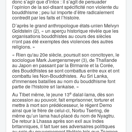
donc s’agir que d’intox : il s’agit de persuader
l’opinion de la soi-disant spécificité non violente du
bouddhisme ; peu lui importe d’être radicalement
contredit par les faits et l’histoire.
D’après le grand anthropologue états-unien Melvyn
Goldstein (2), « un aperçu historique révèle que les
organisations bouddhistes au cours des siècles
n'ont pas été exemptes des violences des autres
religions. »
« Rien qu'au 20e siècle, poursuit son concitoyen, le
sociologue Mark Juergensmeyer (3), de Thaïlande
au Japon en passant par la Birmanie et la Corée,
des Bouddhistes se sont combattus entre eux et ont
combattu les Non-Bouddhistes. Au Sri Lanka,
d'immenses batailles au nom du bouddhisme font
partie de l'histoire sri lankaise. »
e
Au Tibet même, le jeune 13
dalaï-lama, dès son
accession au pouvoir, fait emprisonner, torturer et
mettre à mort son prédécesseur, le régent Demo
ainsi que le frère de celui-ci, Norbu Tsering, de
même qu’un lama haut-placé du nom de Nyagtru.
De retour à Lhassa après son exil aux Indes
britanniques, il fait tuer ses adversaires politiques
au sein du gouvernement tibétain tels que Tsarong