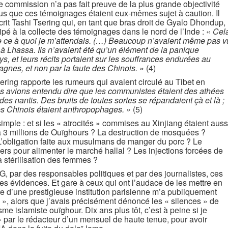
tte commission n’a pas fait preuve de la plus grande objectivité
us que ces témoignages étaient eux-mêmes sujet à caution. Il
écrit Tashi Tsering qui, en tant que bras droit de Gyalo Dhondup,
icipé à la collecte des témoignages dans le nord de l’Inde : «
Cel
e ce à quoi je m’attendais. (…) Beaucoup n’avaient même pas v
 à Lhassa. Ils n’avaient été qu’un élément de la panique
s, et leurs récits portaient sur les souffrances endurées au
agnes, et non par la faute des Chinois. »
(4)
ring rapporte les rumeurs qui avaient circulé au Tibet en
 avions entendu dire que les communistes étaient des athées
des nantis. Des bruits de toutes sortes se répandaient çà et là ;
 les Chinois étaient anthropophages. »
(5)
mple : et si les « atrocités » commises au Xinjiang étaient auss
à 3 millions de Ouïghours ? La destruction de mosquées ?
? L’obligation faite aux musulmans de manger du porc ? Le
rs pour alimenter le marché hallal ? Les injections forcées de
stérilisation des femmes ?
G, par des responsables politiques et par des journalistes, ces
des évidences. Et gare à ceux qui ont l’audace de les mettre en
 d’une prestigieuse institution parisienne m’a publiquement
 », alors que j’avais précisément dénoncé les « silences » de
e islamiste ouïghour. Dix ans plus tôt, c’est à peine si je
 » par le rédacteur d’un mensuel de haute tenue, pour avoir