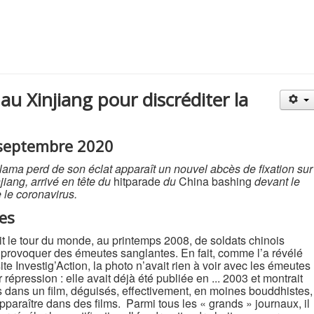
 au Xinjiang pour discréditer la
8 septembre 2020
-lama perd de son éclat apparaît un nouvel abcès de fixation sur
njiang, arrivé en tête du
hitparade
du
China bashing
devant le
le coronavirus.
es
it le tour du monde, au printemps 2008, de soldats chinois
 provoquer des émeutes sanglantes. En fait, comme l’a révélé
site Investig’Action, la photo n’avait rien à voir avec les émeutes
répression : elle avait déjà été publiée en ... 2003 et montrait
ts dans un film, déguisés, effectivement, en moines bouddhistes,
apparaître dans des films. Parmi tous les « grands » journaux, il