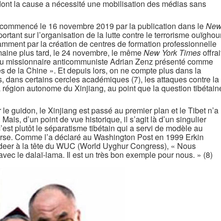
t dont la cause a nécessité une mobilisation des médias sans
t commencé le 16 novembre 2019 par la publication dans le
Ne
tant sur l’organisation de la lutte contre le terrorisme ouïghou
otamment par la création de centres de formation professionnelle
emaine plus tard, le 24 novembre, le même
New York Times
offrai
 du missionnaire anticommuniste Adrian Zenz présenté comme
es de la Chine ». Et depuis lors, on ne compte plus dans la
, dans certains cercles académiques (7), les attaques contre la
 région autonome du Xinjiang, au point que la question tibétain
 le guidon, le Xinjiang est passé au premier plan et le Tibet n’a
 Mais, d’un point de vue historique, il s’agit là d’un singulier
est plutôt le séparatisme tibétain qui a servi de modèle au
verse. Comme l’a déclaré au Washington Post en 1999 Erkin
adeer à la tête du WUC (World Uyghur Congress), « Nous
 avec le dalaï-lama. Il est un très bon exemple pour nous. » (8)