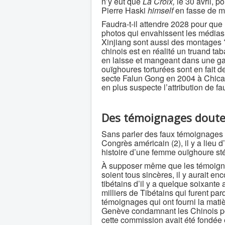
n’y eut que
La Croix,
le 30 avril, p
Pierre Haski
himself
en fasse de 
Faudra-t-il attendre 2028 pour que
photos qui envahissent les médias
Xinjiang sont aussi des montages ?
chinois est en réalité un truand t
en laisse et mangeant dans une ga
ouïghoures torturées sont en fait 
secte Falun Gong en 2004 à Chicag
en plus suspecte l’attribution de 
Des témoignages dout
Sans parler des faux témoignages 
Congrès américain (2), il y a lieu
histoire d’une femme ouïghoure sté
À supposer même que les témoign
soient tous sincères, il y aurait en
tibétains d’il y a quelque soixante
milliers de Tibétains qui furent pa
témoignages qui ont fourni la mati
Genève condamnant les Chinois pour
cette commission avait été fondée et