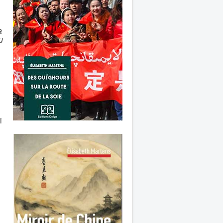
a
u
i