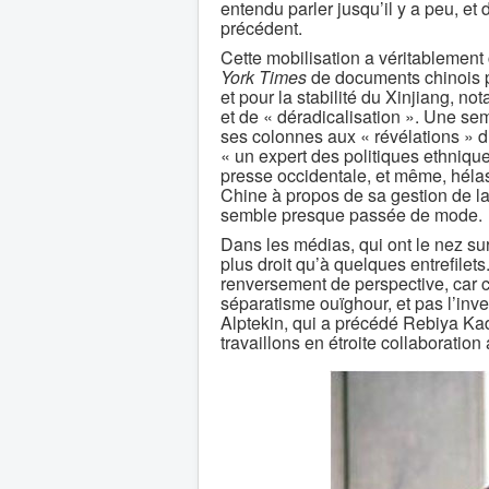
entendu parler jusqu’il y a peu, e
précédent.
Cette mobilisation a véritablemen
York Times
de documents chinois por
et pour la stabilité du Xinjiang, n
et de « déradicalisation ». Une s
ses colonnes aux « révélations »
« un expert des politiques ethniqu
presse occidentale, et même, hélas
Chine à propos de sa gestion de la
semble presque passée de mode.
Dans les médias, qui ont le nez sur
plus droit qu’à quelques entrefilets.
renversement de perspective, car c’
séparatisme ouïghour, et pas l’in
Alptekin, qui a précédé Rebiya K
travaillons en étroite collaboration