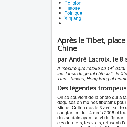
Religion
Histoire
Politique
Xinjiang
Après le Tibet, place
Chine
par André Lacroix, le 
e
À
mesure que l’
étoile du 14
dalaï
les flancs du géant chinois"
: le Xi
Tibet, Taïwan, Hong Kong et même 
Des légendes trompeus
On se souvient de la photo qui a fa
déguisés en moines tibétains pour
Michel Collon dès le 3 avril sur le 
sanglantes du 14 mars 2008 et leur 
des soldats ayant servi de figuran
ces derniers, les vrais, refusant d’