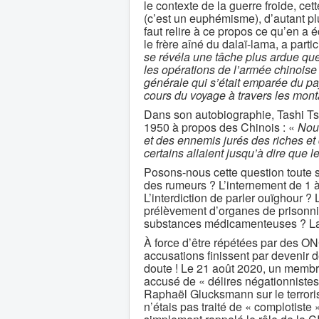
le contexte de la guerre froide, ce
(c’est un euphémisme), d’autant pl
faut relire à ce propos ce qu’en a 
le frère aîné du dalaï-lama, a part
se révéla une tâche plus ardue qu
les opérations de l’armée chinoise
générale qui s’était emparée du pay
cours du voyage à travers les mont
Dans son autobiographie, Tashi Tse
1950 à propos des Chinois : «
Nous
et des ennemis jurés des riches et 
certains allaient jusqu’à dire que
Posons-nous cette question toute si
des rumeurs ? L’internement de 1 
L’interdiction de parler ouïghour 
prélèvement d’organes de prisonnie
substances médicamenteuses ? La 
À force d’être répétées par des ON
accusations finissent par devenir 
doute ! Le 21 août 2020, un membre
accusé de « délires négationnistes
Raphaël Glucksmann sur le terrorism
n’étais pas traité de « complotiste