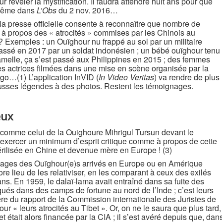
our révéler la mystification. Il faudra attendre huit ans pour que
même dans
L’Obs
du 2 nov. 2016…
 la presse officielle consente à reconnaître que nombre de
 à propos des « atrocités » commises par les Chinois au
 Exemples : un Ouïghour nu frappé au sol par un militaire
abassé en 2017 par un soldat indonésien ; un bébé ouïghour tenu
melle, ça s’est passé aux Philippines en 2015 ; des femmes
des actrices filmées dans une mise en scène organisée par la
o…(1) L’application InVID (
In Video Veritas
) va rendre de plus
fausses légendes à des photos. Restent les témoignages.
eux
comme celui de la Ouighoure Mihrigul Tursun devant le
 d’exercer un minimum d’esprit critique comme à propos de cette
rilisée en Chine et devenue mère en Europe ! (3)
ages des Ouïghour(e)s arrivés en Europe ou en Amérique
core lieu de les relativiser, en les comparant à ceux des exilés
 ans. En 1959, le dalaï-lama avait entraîné dans sa fuite des
rqués dans des camps de fortune au nord de l’Inde ; c’est leurs
ère du rapport de la Commission internationale des Juristes de
 « leurs atrocités au Tibet ». Or, on ne le saura que plus tard,
 était alors financée par la CIA ; il s’est avéré depuis que, dan