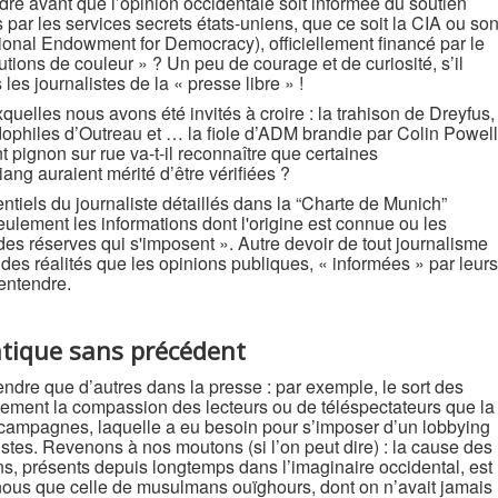
dre avant que l’opinion occidentale soit informée du soutien
par les services secrets états-uniens, que ce soit la CIA ou so
tional Endowment for Democracy), officiellement financé par le
lutions de couleur » ? Un peu de courage et de curiosité, s’il
es journalistes de la « presse libre » !
quelles nous avons été invités à croire : la trahison de Dreyfus,
dophiles d’Outreau et … la fiole d’ADM brandie par Colin Powell
 pignon sur rue va-t-il reconnaître que certaines
iang auraient mérité d’être vérifiées ?
ntiels du journaliste détaillés dans la “Charte de Munich”
seulement les informations dont l'origine est connue ou les
des réserves qui s'imposent ». Autre devoir de tout journalisme
 des réalités que les opinions publiques, « informées » par leurs
entendre.
tique sans précédent
fendre que d’autres dans la presse : par exemple, le sort des
lement la compassion des lecteurs ou de téléspectateurs que la
 campagnes, laquelle a eu besoin pour s’imposer d’un lobbying
tes. Revenons à nos moutons (si l’on peut dire) : la cause des
ns, présents depuis longtemps dans l’imaginaire occidental, est
nous que celle de musulmans ouïghours, dont on n’avait jamais