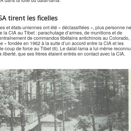
A dans la fuite du dalaï-lama.
A tirent les ficelles
es et états-uniennes ont été « déclassifiées », plus personne n
de la CIA au Tibet : parachutage d’armes, de munitions et de
 entraînement de commandos tibétains antichinois au Colorado,
ce » fondée en 1962 à la suite d’un accord entre la CIA et les
 le coup de force au Tibet (6). Le dalaï-lama a lui-même reconnu
a liberté
, que ses frères étaient entrés en contact avec la CIA.