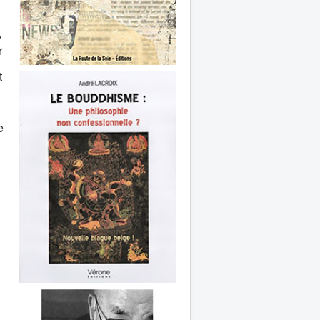
w
r
t
e