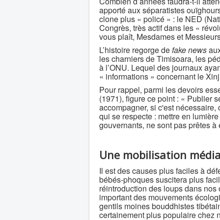
Combien d’années faudra-t-il atten
apporté aux séparatistes ouïghours 
clone plus « policé » : le NED (Na
Congrès, très actif dans les « révo
vous plaît, Mesdames et Messieurs l
L’histoire regorge de
fake news
aux
les charniers de Timisoara, les pé
à l’ONU. Lequel des journaux ayant
« informations » concernant le Xinj
Pour rappel, parmi les devoirs esse
(1971), figure ce point : « Publier 
accompagner, si c'est nécessaire, 
qui se respecte : mettre en lumière
gouvernants, ne sont pas prêtes à 
Une mobilisation média
Il est des causes plus faciles à dé
bébés-phoques suscitera plus faci
réintroduction des loups dans nos
important des mouvements écologis
gentils moines bouddhistes tibétai
certainement plus populaire chez 