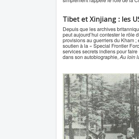
simplement rappelé le rôle de la CI
Tibet et Xinjiang : les US
Depuis que les archives britanniqu
peut aujourd’hui contester le rôle 
provisions au guerriers du Kham ;
soutien à la « Special Frontier For
services secrets indiens pour faire
dans son autobiographie,
Au loin l