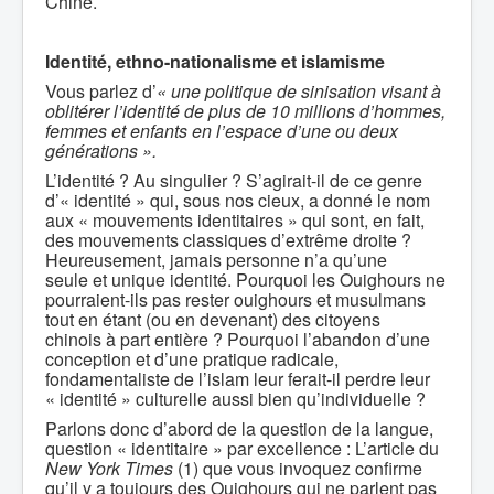
Chine.
Identité, ethno-nationalisme et islamisme
Vous parlez d’
« une politique de sinisation visant à
oblitérer l’identité de plus de 10 millions d’hommes,
femmes et enfants en l’espace d’une ou deux
générations ».
L’identité ? Au singulier ? S’agirait-il de ce genre
d’« identité » qui, sous nos cieux, a donné le nom
aux « mouvements identitaires » qui sont, en fait,
des mouvements classiques d’extrême droite ?
Heureusement, jamais personne n’a qu’une
seule et unique identité. Pourquoi les Ouighours ne
pourraient-ils pas rester ouighours et musulmans
tout en étant (ou en devenant) des citoyens
chinois à part entière ? Pourquoi l’abandon d’une
conception et d’une pratique radicale,
fondamentaliste de l’islam leur ferait-il perdre leur
« identité » culturelle aussi bien qu’individuelle ?
Parlons donc d’abord de la question de la langue,
question « identitaire » par excellence : L’article du
New York Times
(1) que vous invoquez confirme
qu’il y a toujours des Ouighours qui ne parlent pas