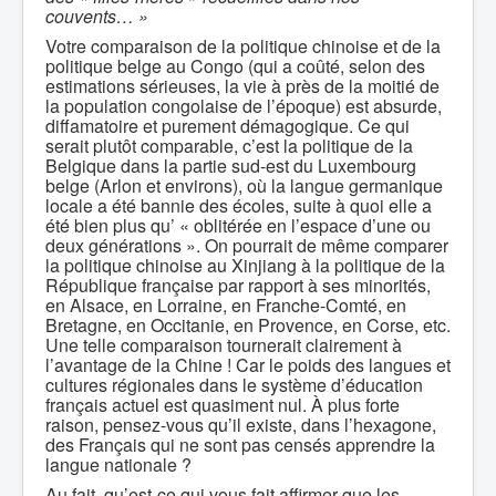
couvents… »
Votre comparaison de la politique chinoise et de la
politique belge au Congo (qui a coûté, selon des
estimations sérieuses, la vie à près de la moitié de
la population congolaise de l’époque) est absurde,
diffamatoire et purement démagogique. Ce qui
serait plutôt comparable, c’est la politique de la
Belgique dans la partie sud-est du Luxembourg
belge (Arlon et environs), où la langue germanique
locale a été bannie des écoles, suite à quoi elle a
été bien plus qu’ « oblitérée en l’espace d’une ou
deux générations ». On pourrait de même comparer
la politique chinoise au Xinjiang à la politique de la
République française par rapport à ses minorités,
en Alsace, en Lorraine, en Franche-Comté, en
Bretagne, en Occitanie, en Provence, en Corse, etc.
Une telle comparaison tournerait clairement à
l’avantage de la Chine ! Car le poids des langues et
cultures régionales dans le système d’éducation
français actuel est quasiment nul. À plus forte
raison, pensez-vous qu’il existe, dans l’hexagone,
des Français qui ne sont pas censés apprendre la
langue nationale ?
Au fait, qu’est-ce qui vous fait affirmer que les