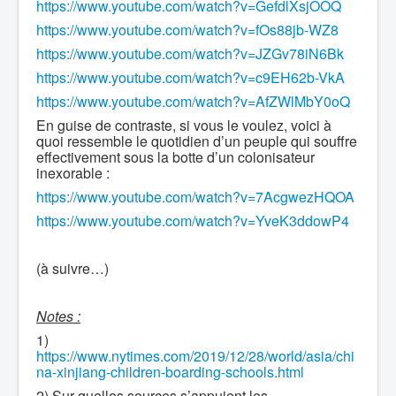
https://www.youtube.com/watch?v=GefdlXsjOOQ
https://www.youtube.com/watch?v=fOs88jb-WZ8
https://www.youtube.com/watch?v=JZGv78iN6Bk
https://www.youtube.com/watch?v=c9EH62b-VkA
https://www.youtube.com/watch?v=AfZWlMbY0oQ
En guise de contraste, si vous le voulez, voici à
quoi ressemble le quotidien d’un peuple qui souffre
effectivement sous la botte d’un colonisateur
inexorable :
https://www.youtube.com/watch?v=7AcgwezHQOA
https://www.youtube.com/watch?v=YveK3ddowP4
(à suivre…)
Notes :
1)
https://www.nytimes.com/2019/12/28/world/asia/chi
na-xinjiang-children-boarding-schools.html
2) Sur quelles sources s’appuient les