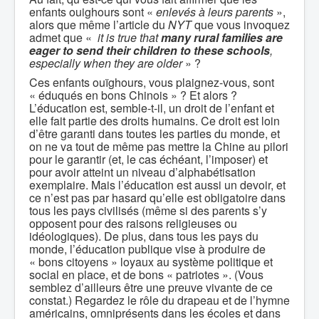
enfants ouighours sont «
enlevés à leurs parents
»,
alors que même l’article du
NYT
que vous invoquez
admet que «
it is true that
many rural families are
eager to send their children to these schools
,
especially when they are older
» ?
Ces enfants ouïghours, vous plaignez-vous, sont
« éduqués en bons Chinois » ? Et alors ?
L’éducation est, semble-t-il, un droit de l’enfant et
elle fait partie des droits humains. Ce droit est loin
d’être garanti dans toutes les parties du monde, et
on ne va tout de même pas mettre la Chine au pilori
pour le garantir (et, le cas échéant, l’imposer) et
pour avoir atteint un niveau d’alphabétisation
exemplaire. Mais l’éducation est aussi un devoir, et
ce n’est pas par hasard qu’elle est obligatoire dans
tous les pays civilisés (même si des parents s’y
opposent pour des raisons religieuses ou
idéologiques). De plus, dans tous les pays du
monde, l’éducation publique vise à produire de
« bons citoyens » loyaux au système politique et
social en place, et de bons « patriotes ». (Vous
semblez d’ailleurs être une preuve vivante de ce
constat.) Regardez le rôle du drapeau et de l’hymne
américains, omniprésents dans les écoles et dans