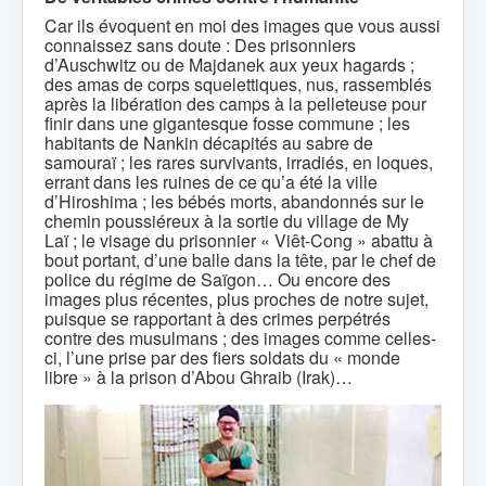
Car ils évoquent en moi des images que vous aussi
connaissez sans doute : Des prisonniers
d’Auschwitz ou de Majdanek aux yeux hagards ;
des amas de corps squelettiques, nus, rassemblés
après la libération des camps à la pelleteuse pour
finir dans une gigantesque fosse commune ; les
habitants de Nankin décapités au sabre de
samouraï ; les rares survivants, irradiés, en loques,
errant dans les ruines de ce qu’a été la ville
d’Hiroshima ; les bébés morts, abandonnés sur le
chemin poussiéreux à la sortie du village de My
Laï ; le visage du prisonnier « Viêt-Cong » abattu à
bout portant, d’une balle dans la tête, par le chef de
police du régime de Saïgon… Ou encore des
images plus récentes, plus proches de notre sujet,
puisque se rapportant à des crimes perpétrés
contre des musulmans ; des images comme celles-
ci, l’une prise par des fiers soldats du « monde
libre » à la prison d’Abou Ghraib (Irak)…