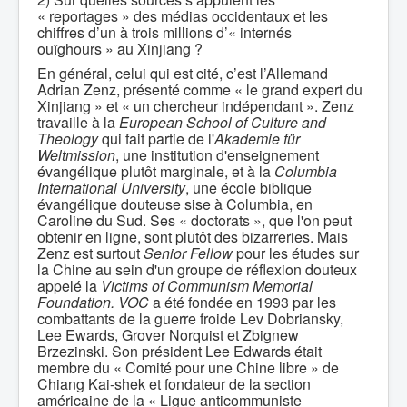
« reportages » des médias occidentaux et les
chiffres d’un à trois millions d’« internés
ouïghours » au Xinjiang ?
En général, celui qui est cité, c’est l’Allemand
Adrian Zenz, présenté comme « le grand expert du
Xinjiang » et « un chercheur indépendant ». Zenz
travaille à la
European School of Culture and
Theology
qui fait partie de l'
Akademie für
Weltmission
, une institution d'enseignement
évangélique plutôt marginale, et à la
Columbia
International University
, une école biblique
évangélique douteuse sise à Columbia, en
Caroline du Sud. Ses « doctorats », que l'on peut
obtenir en ligne, sont plutôt des bizarreries. Mais
Zenz est surtout
Senior Fellow
pour les études sur
la Chine au sein d'un groupe de réflexion douteux
appelé la
Victims of Communism Memorial
Foundation.
VOC
a été fondée en 1993 par les
combattants de la guerre froide Lev Dobriansky,
Lee Ewards, Grover Norquist et Zbignew
Brzezinski. Son président Lee Edwards était
membre du « Comité pour une Chine libre » de
Chiang Kai-shek et fondateur de la section
américaine de la « Ligue anticommuniste