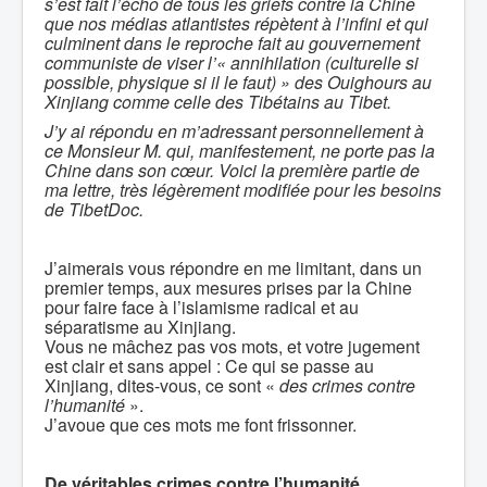
s’est fait l’écho de tous les griefs contre la Chine
que nos médias atlantistes répètent à l’infini et qui
culminent dans le reproche fait au gouvernement
communiste de viser l’« annihilation (culturelle si
possible, physique si il le faut) » des Ouighours au
Xinjiang comme celle des Tibétains au Tibet.
J’y ai répondu en m’adressant personnellement à
ce Monsieur M. qui, manifestement, ne porte pas la
Chine dans son cœur. Voici la première partie de
ma lettre, très légèrement modifiée pour les besoins
de TibetDoc.
J’aimerais vous répondre en me limitant, dans un
premier temps, aux mesures prises par la Chine
pour faire face à l’islamisme radical et au
séparatisme au Xinjiang.
Vous ne mâchez pas vos mots, et votre jugement
est clair et sans appel : Ce qui se passe au
Xinjiang, dites-vous, ce sont «
des crimes contre
l’humanité
».
J’avoue que ces mots me font frissonner.
De véritables crimes contre l’humanité