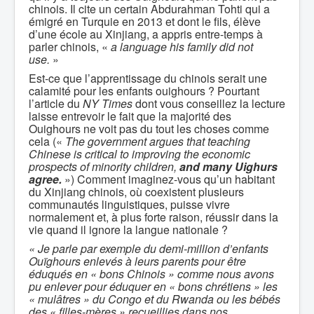
chinois. Il cite un certain Abdurahman Tohti qui a
émigré en Turquie en 2013 et dont le fils, élève
d’une école au Xinjiang, a appris entre-temps à
parler chinois, «
a language his family did not
use.
»
Est-ce que l’apprentissage du chinois serait une
calamité pour les enfants ouighours ? Pourtant
l’article du
NY Times
dont vous conseillez la lecture
laisse entrevoir le fait que la majorité des
Ouighours ne voit pas du tout les choses comme
cela («
The government argues that teaching
Chinese is critical to improving the economic
prospects of minority children,
and many Uighurs
agree.
») Comment imaginez-vous qu’un habitant
du Xinjiang chinois, où coexistent plusieurs
communautés linguistiques, puisse vivre
normalement et, à plus forte raison, réussir dans la
vie quand il ignore la langue nationale ?
« Je parle par exemple du demi-million d’enfants
Ouïghours enlevés à leurs parents pour être
éduqués en « bons Chinois » comme nous avons
pu enlever pour éduquer en « bons chrétiens » les
« mulâtres » du Congo et du Rwanda ou les bébés
des « filles-mères » recueillies dans nos