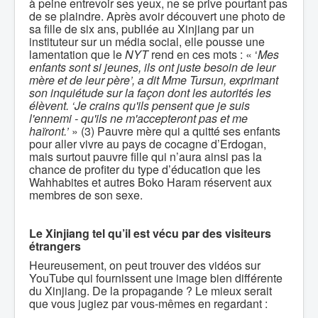
à peine entrevoir ses yeux, ne se prive pourtant pas
de se plaindre. Après avoir découvert une photo de
sa fille de six ans, publiée au Xinjiang par un
instituteur sur un média social, elle pousse une
lamentation que le
NYT
rend en ces mots : « ‘
Mes
enfants sont si jeunes, ils ont juste besoin de leur
mère et de leur père’, a dit Mme Tursun, exprimant
son inquiétude sur la façon dont les autorités les
élèvent. ‘Je crains qu'ils pensent que je suis
l'ennemi - qu'ils ne m'accepteront pas et me
haïront.’
» (3) Pauvre mère qui a quitté ses enfants
pour aller vivre au pays de cocagne d’Erdogan,
mais surtout pauvre fille qui n’aura ainsi pas la
chance de profiter du type d’éducation que les
Wahhabites et autres Boko Haram réservent aux
membres de son sexe.
Le Xinjiang tel qu’il est vécu par des visiteurs
étrangers
Heureusement, on peut trouver des vidéos sur
YouTube qui fournissent une image bien différente
du Xinjiang. De la propagande ? Le mieux serait
que vous jugiez par vous-mêmes en regardant :