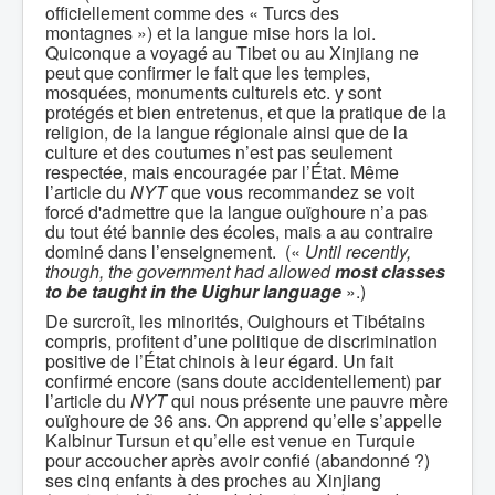
officiellement comme des « Turcs des
montagnes ») et la langue mise hors la loi.
Quiconque a voyagé au Tibet ou au Xinjiang ne
peut que confirmer le fait que les temples,
mosquées, monuments culturels etc. y sont
protégés et bien entretenus, et que la pratique de la
religion, de la langue régionale ainsi que de la
culture et des coutumes n’est pas seulement
respectée, mais encouragée par l’État. Même
l’article du
NYT
que vous recommandez se voit
forcé d'admettre que la langue ouïghoure n’a pas
du tout été bannie des écoles, mais a au contraire
dominé dans l’enseignement. («
Until recently,
though, the government had allowed
most classes
to be taught in the Uighur language
».)
De surcroît, les minorités, Ouighours et Tibétains
compris, profitent d’une politique de discrimination
positive de l’État chinois à leur égard. Un fait
confirmé encore (sans doute accidentellement) par
l’article du
NYT
qui nous présente une pauvre mère
ouïghoure de 36 ans. On apprend qu’elle s’appelle
Kalbinur Tursun et qu’elle est venue en Turquie
pour accoucher après avoir confié (abandonné ?)
ses cinq enfants à des proches au Xinjiang