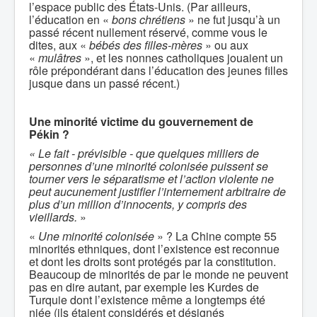
l’espace public des États-Unis. (Par ailleurs,
l’éducation en «
bons chrétiens
» ne fut jusqu’à un
passé récent nullement réservé, comme vous le
dites, aux «
bébés des filles-mères
» ou aux
«
mulâtres
», et les nonnes catholiques jouaient un
rôle prépondérant dans l’éducation des jeunes filles
jusque dans un passé récent.)
Une minorité victime du gouvernement de
Pékin ?
« Le fait - prévisible - que quelques milliers de
personnes d’une minorité colonisée puissent se
tourner vers le séparatisme et l’action violente ne
peut aucunement justifier l’internement arbitraire de
plus d’un million d’innocents, y compris des
vieillards.
»
«
Une minorité colonisée
» ? La Chine compte 55
minorités ethniques, dont l’existence est reconnue
et dont les droits sont protégés par la constitution.
Beaucoup de minorités de par le monde ne peuvent
pas en dire autant, par exemple les Kurdes de
Turquie dont l’existence même a longtemps été
niée (ils étaient considérés et désignés