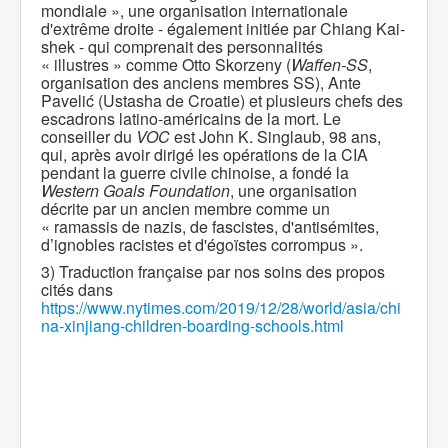
mondiale », une organisation internationale
d'extrême droite - également initiée par Chiang Kai-
shek - qui comprenait des personnalités
« illustres » comme Otto Skorzeny (
Waffen-SS
,
organisation des anciens membres SS), Ante
Pavelić (Ustasha de Croatie) et plusieurs chefs des
escadrons latino-américains de la mort. Le
conseiller du
VOC
est John K. Singlaub, 98 ans,
qui, après avoir dirigé les opérations de la CIA
pendant la guerre civile chinoise, a fondé la
Western Goals Foundation
, une organisation
décrite par un ancien membre comme un
« ramassis de nazis, de fascistes, d'antisémites,
d’ignobles racistes et d'égoïstes corrompus ».
3) Traduction française par nos soins des propos
cités dans
https://www.nytimes.com/2019/12/28/world/asia/chi
na-xinjiang-children-boarding-schools.html