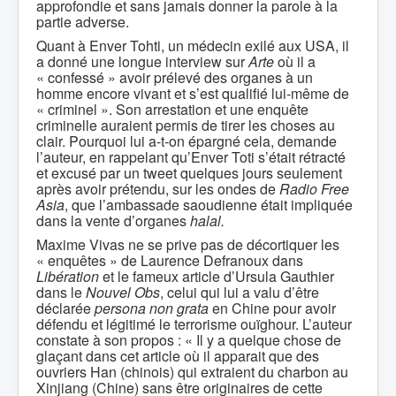
approfondie et sans jamais donner la parole à la
partie adverse.
Quant à Enver Tohti, un médecin exilé aux USA, il
a donné une longue interview sur
Arte
où il a
« confessé » avoir prélevé des organes à un
homme encore vivant et s’est qualifié lui-même de
« criminel ». Son arrestation et une enquête
criminelle auraient permis de tirer les choses au
clair. Pourquoi lui a-t-on épargné cela, demande
l’auteur, en rappelant qu’Enver Toti s’était rétracté
et excusé par un tweet quelques jours seulement
après avoir prétendu, sur les ondes de
Radio Free
Asia
, que l’ambassade saoudienne était impliquée
dans la vente d’organes
halal.
Maxime Vivas ne se prive pas de décortiquer les
« enquêtes » de Laurence Defranoux dans
Libération
et le fameux article d’Ursula Gauthier
dans le
Nouvel Obs
, celui qui lui a valu d’être
déclarée
persona non grata
en Chine pour avoir
défendu et légitimé le terrorisme ouïghour. L’auteur
constate à son propos : « Il y a quelque chose de
glaçant dans cet article où il apparait que des
ouvriers Han (chinois) qui extraient du charbon au
Xinjiang (Chine) sans être originaires de cette