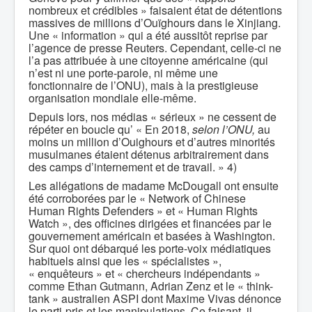
nombreux et crédibles » faisaient état de détentions
massives de millions d’Ouïghours dans le Xinjiang.
Une « information » qui a été aussitôt reprise par
l’agence de presse Reuters. Cependant, celle-ci ne
l’a pas attribuée à une citoyenne américaine (qui
n’est ni une porte-parole, ni même une
fonctionnaire de l’ONU), mais à la prestigieuse
organisation mondiale elle-même.
Depuis lors, nos médias « sérieux » ne cessent de
répéter en boucle qu’ « En 2018,
selon l’ONU,
au
moins un million d’Ouighours et d’autres minorités
musulmanes étaient détenus arbitrairement dans
des camps d’internement et de travail. » 4)
Les allégations de madame McDougall ont ensuite
été corroborées par le « Network of Chinese
Human Rights Defenders » et « Human Rights
Watch », des officines dirigées et financées par le
gouvernement américain et basées à Washington.
Sur quoi ont débarqué les porte-voix médiatiques
habituels ainsi que les « spécialistes »,
« enquêteurs » et « chercheurs indépendants »
comme Ethan Gutmann, Adrian Zenz et le « think-
tank » australien ASPI dont Maxime Vivas dénonce
le parti-pris et les manipulations. Ce faisant, il