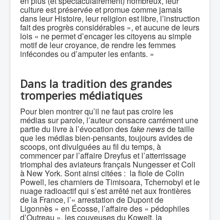
en plus (et spectaculairement) nombreux, leur
culture est préservée et promue comme jamais
dans leur Histoire, leur religion est libre, l’instruction
fait des progrès considérables », et aucune de leurs
lois « ne permet d’encager les citoyens au simple
motif de leur croyance, de rendre les femmes
infécondes ou d’amputer les enfants. »
Dans la tradition des grandes
tromperies médiatiques
Pour bien montrer qu’il ne faut pas croire les
médias sur parole, l’auteur consacre carrément une
partie du livre à l’évocation des
fake news
de taille
que les médias bien-pensants, toujours avides de
scoops, ont divulguées au fil du temps, à
commencer par l’affaire Dreyfus et l’atterrissage
triomphal des aviateurs français Nungesser et Coli
à New York. Sont ainsi citées : la fiole de Colin
Powell, les charniers de Timisoara, Tchernobyl et le
nuage radioactif qui s’est arrêté net aux frontières
de la France, l’« arrestation de Dupont de
Ligonnès » en Écosse, l’affaire des « pédophiles
d’Outreau », les couveuses du Koweït, la