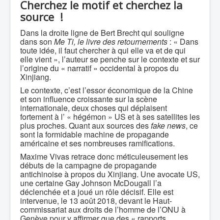
Cherchez le motif et cherchez la
source !
Dans la droite ligne de Bert Brecht qui souligne
dans son
Me Ti, le livre des retournements
: « Dans
toute idée, il faut chercher à qui elle va et de qui
elle vient », l’auteur se penche sur le contexte et sur
l’origine du « narratif » occidental à propos du
Xinjiang.
Le contexte, c’est l’essor économique de la Chine
et son influence croissante sur la scène
internationale, deux choses qui déplaisent
fortement à l’ « hégémon » US et à ses satellites les
plus proches. Quant aux sources des
fake news
, ce
sont la formidable machine de propagande
américaine et ses nombreuses ramifications.
Maxime Vivas retrace donc méticuleusement les
débuts de la campagne de propagande
antichinoise à propos du Xinjiang. Une avocate US,
une certaine Gay Johnson McDougall l’a
déclenchée et a joué un rôle décisif. Elle est
intervenue, le 13 août 2018, devant le Haut-
commissariat aux droits de l’homme de l’ONU à
Genève pour y affirmer que des « rapports