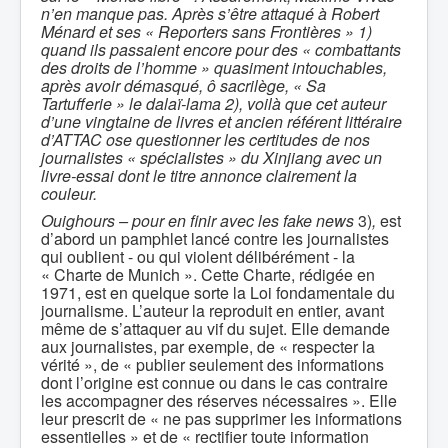
n’en manque pas. Après s’être attaqué à Robert
Ménard et ses « Reporters sans Frontières » 1)
quand ils passaient encore pour des « combattants
des droits de l’homme » quasiment intouchables,
après avoir démasqué, ô sacrilège, « Sa
Tartufferie » le dalaï-lama 2), voilà que cet auteur
d’une vingtaine de livres et ancien référent littéraire
d’ATTAC ose questionner les certitudes de nos
journalistes « spécialistes » du Xinjiang avec un
livre-essai dont le titre annonce clairement la
couleur.
Ouighours – pour en finir avec les fake news
3)
,
est
d’abord un pamphlet lancé contre les journalistes
qui oublient - ou qui violent délibérément - la
« Charte de Munich ». Cette Charte, rédigée en
1971, est en quelque sorte la Loi fondamentale du
journalisme. L’auteur la reproduit en entier, avant
même de s’attaquer au vif du sujet. Elle demande
aux journalistes, par exemple, de « respecter la
vérité », de « publier seulement des informations
dont l’origine est connue ou dans le cas contraire
les accompagner des réserves nécessaires ». Elle
leur prescrit de « ne pas supprimer les informations
essentielles » et de « rectifier toute information