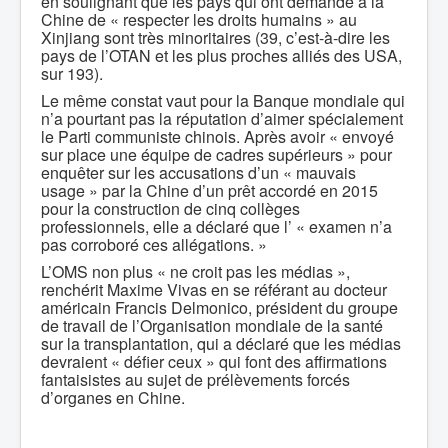
en soulignant que les pays qui ont demandé à la
Chine de « respecter les droits humains » au
Xinjiang sont très minoritaires (39, c’est-à-dire les
pays de l’OTAN et les plus proches alliés des USA,
sur 193).
Le même constat vaut pour la Banque mondiale qui
n’a pourtant pas la réputation d’aimer spécialement
le Parti communiste chinois. Après avoir « envoyé
sur place une équipe de cadres supérieurs » pour
enquêter sur les accusations d’un « mauvais
usage » par la Chine d’un prêt accordé en 2015
pour la construction de cinq collèges
professionnels, elle a déclaré que l’ « examen n’a
pas corroboré ces allégations. »
L’OMS non plus « ne croit pas les médias »,
renchérit Maxime Vivas en se référant au docteur
américain Francis Delmonico, président du groupe
de travail de l’Organisation mondiale de la santé
sur la transplantation, qui a déclaré que les médias
devraient « défier ceux » qui font des affirmations
fantaisistes au sujet de prélèvements forcés
d’organes en Chine.