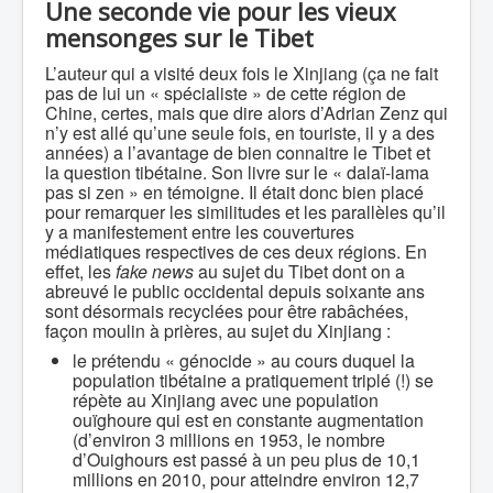
Une seconde vie pour les vieux
mensonges sur le Tibet
L’auteur qui a visité deux fois le Xinjiang (ça ne fait
pas de lui un « spécialiste » de cette région de
Chine, certes, mais que dire alors d’Adrian Zenz qui
n’y est allé qu’une seule fois, en touriste, il y a des
années) a l’avantage de bien connaitre le Tibet et
la question tibétaine. Son livre sur le « dalaï-lama
pas si zen » en témoigne. Il était donc bien placé
pour remarquer les similitudes et les parallèles qu’il
y a manifestement entre les couvertures
médiatiques respectives de ces deux régions. En
effet, les
fake news
au sujet du Tibet dont on a
abreuvé le public occidental depuis soixante ans
sont désormais recyclées pour être rabâchées,
façon moulin à prières, au sujet du Xinjiang :
le prétendu « génocide » au cours duquel la
population tibétaine a pratiquement triplé (!) se
répète au Xinjiang avec une population
ouïghoure qui est en constante augmentation
(d’environ 3 millions en 1953, le nombre
d’Ouighours est passé à un peu plus de 10,1
millions en 2010, pour atteindre environ 12,7