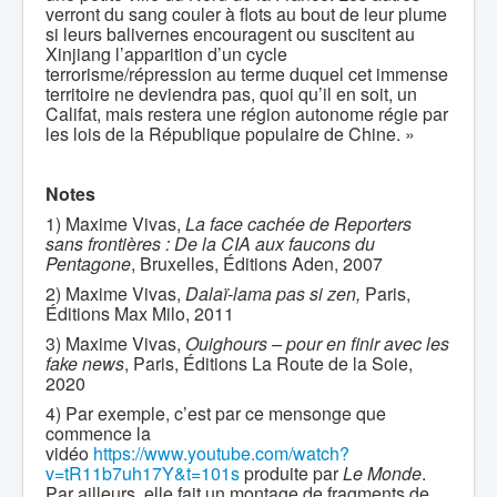
verront du sang couler à flots au bout de leur plume
si leurs balivernes encouragent ou suscitent au
Xinjiang l’apparition d’un cycle
terrorisme/répression au terme duquel cet immense
territoire ne deviendra pas, quoi qu’il en soit, un
Califat, mais restera une région autonome régie par
les lois de la République populaire de Chine. »
Notes
1) Maxime Vivas,
La face cachée de Reporters
sans frontières : De la CIA aux faucons du
Pentagone
, Bruxelles, Éditions Aden, 2007
2) Maxime Vivas,
Dalaï-lama pas si zen,
Paris,
Éditions Max Milo, 2011
3) Maxime Vivas,
Ouighours – pour en finir avec les
fake news
, Paris, Éditions La Route de la Soie,
2020
4) Par exemple, c’est par ce mensonge que
commence la
vidéo
https://www.youtube.com/watch?
v=tR11b7uh17Y&t=101s
produite par
Le Monde
.
Par ailleurs, elle fait un montage de fragments de