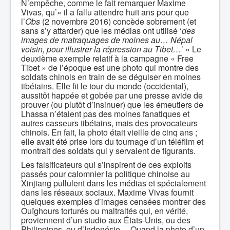
N’empêche, comme le fait remarquer Maxime
Vivas, qu’« il a fallu attendre huit ans pour que
l’
Obs
(2 novembre 2016) concède sobrement (et
sans s’y attarder) que les médias ont utilisé ‘
des
images de matraquages de moines au… Népal
voisin, pour illustrer la répression au Tibet…
’ » Le
deuxième exemple relatif à la campagne « Free
Tibet » de l’époque est une photo qui montre des
soldats chinois en train de se déguiser en moines
tibétains. Elle fit le tour du monde (occidental),
aussitôt happée et gobée par une presse avide de
prouver (ou plutôt d’insinuer) que les émeutiers de
Lhassa n’étaient pas des moines fanatiques et
autres casseurs tibétains, mais des provocateurs
chinois. En fait, la photo était vieille de cinq ans ;
elle avait été prise lors du tournage d’un téléfilm et
montrait des soldats qui y servaient de figurants.
Les falsificateurs qui s’inspirent de ces exploits
passés pour calomnier la politique chinoise au
Xinjiang pullulent dans les médias et spécialement
dans les réseaux sociaux. Maxime Vivas fournit
quelques exemples d’images censées montrer des
Ouïghours torturés ou maltraités qui, en vérité,
proviennent d’un studio aux États-Unis, ou des
Philippines, ou d’Indonésie… Quand la photo d’un