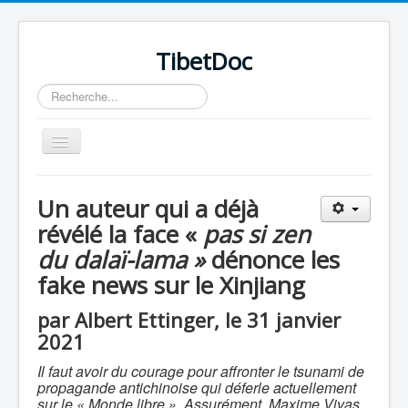
TibetDoc
Rechercher
Basculer
la
navigation
Un auteur qui a déjà
révélé la face «
pas si zen
du dalaï-lama »
dénonce les
≡
fake news sur le Xinjiang
par Albert Ettinger, le 31 janvier
2021
Il faut avoir du courage pour affronter le tsunami de
propagande antichinoise qui déferle actuellement
sur le « Monde libre ». Assurément, Maxime Vivas