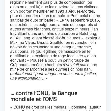
région ne méritent pas plus de compassion (ou
alors on a mal lu) que les ouvriers italiens victimes
d’un pogrom meurtrier en 1893 à Aigues-Mortes,
pour ne prendre qu’un exemple. » Pour celui qui ne
sait pas de quoi on parle : « Le 18 septembre 2015,
des extrémistes ouighours, armés de couperets et
autres armes blanches, ont tué seize mineurs Han
travaillant dans une mine de charbon à Baicheng,
au Xinjiang, et ont blessé dix-huit autres », explique
Maxime Vivas. Ursula Gauthier en revanche, loin
de voir dans cet incident une attaque terroriste,
avait banalisé (ou légitimé) ce massacre en le
qualifiant d’ « explosion de rage localisée » et en
écrivant : « Poussé à bout, un petit groupe de
Ouïghours armés de hachoirs
s’en était pris
à une
mine de charbon et à ses ouvriers chinois han,
probablement pour venger un abus, une injustice,
une expropriation…
»
…
contre l’ONU, la Banque
mondiale et l’OMS
« L’ONU ne croit pas les médias », constate l’auteur