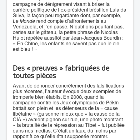
campagne de dénigrement visant à briser la
carrière politique de l’ex-président brésilien Lula da
Silva, la façon peu regardante dont, par exemple,
Le Monde
rend compte d’affrontements au
Venezuela, et j’en passe. N’oublions pourtant pas,
cerise sur le gâteau, la petite phrase de Nicolas
Hulot répétée aussitôt par Jean-Jacques Bourdin :
« En Chine, les enfants ne savent pas que le ciel
est bleu ! »
Des « preuves » fabriquées de
toutes pièces
Avant de dénoncer concrètement des falsifications
plus récentes, l’auteur évoque deux exemples de
tromperie bien établis. En 2008, quand la
campagne contre les Jeux olympiques de Pékin
battait son plein et les défenseurs de la « cause
tibétaine » (ça sonne mieux que « la cause de la
CIA ») avaient pignon sur rue, une photo montrant
« la brutalité de la répression au Tibet » fut publiée
dans nos médias. C’était un faux, du moins par
rapport à ce qu’elle était supposée montrer.