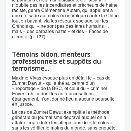
n’oublie pas les incendiaires et prêcheurs de haine
raciste, genre Clémentine Autain, qui appellent à
une croisade au moins économique contre la Chine
tout en bavant, via les réseaux sociaux, sur les
Chinois qui « ne sont pas des êtres humains »,
mais « des barbares nazis » et des « Faces de
citron ». (p. 127)
Témoins bidon, menteurs
professionnels et suppôts du
terrorisme…
Maxime Vivas évoque plus en détail le « cas de
Zumret Dawut » qui a été au centre d’un
« reportage » de la BBC, et celui du « criminel
Enver Tohti » dont les auto-accusations,
étrangement, n’ont donné lieu à aucune poursuite
en justice.
Le cas de Zumret Dawut exemplifie la méthode
générale du journalisme dépravé auquel on a
affaire : reproduire les allégations de « témoins »
sans les vérifier le moins du monde, sans enquête