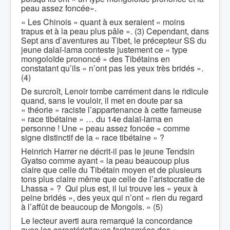
peau assez foncée».
« Les Chinois » quant à eux seraient « moins
trapus et à la peau plus pâle ». (3) Cependant, dans
Sept ans d’aventures au Tibet, le précepteur SS du
jeune dalaï-lama conteste justement ce « type
mongoloïde prononcé » des Tibétains en
constatant qu’ils « n’ont pas les yeux très bridés ».
(4)
De surcroît, Lenoir tombe carrément dans le ridicule
quand, sans le vouloir, il met en doute par sa
« théorie » raciste l’appartenance à cette fameuse
« race tibétaine » … du 14e dalaï-lama en
personne ! Une « peau assez foncée » comme
signe distinctif de la « race tibétaine » ?
Heinrich Harrer ne décrit-il pas le jeune Tendsin
Gyatso comme ayant « la peau beaucoup plus
claire que celle du Tibétain moyen et de plusieurs
tons plus claire même que celle de l’aristocratie de
Lhassa » ? Qui plus est, il lui trouve les « yeux à
peine bridés », des yeux qui n’ont « rien du regard
à l’affût de beaucoup de Mongols. » (5)
Le lecteur averti aura remarqué la concordance
avec les caractéristiques fantasmées des «