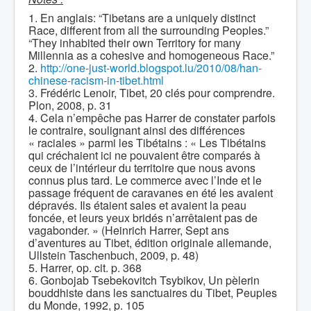
1. En anglais: “Tibetans are a uniquely distinct
Race, different from all the surrounding Peoples.”
“They inhabited their own Territory for many
Millennia as a cohesive and homogeneous Race.”
2.
http://one-just-world.blogspot.lu/2010/08/han-
chinese-racism-in-tibet.html
3. Frédéric Lenoir, Tibet, 20 clés pour comprendre.
Plon, 2008, p. 31
4. Cela n’empêche pas Harrer de constater parfois
le contraire, soulignant ainsi des différences
« raciales » parmi les Tibétains : « Les Tibétains
qui créchaient ici ne pouvaient être comparés à
ceux de l’intérieur du territoire que nous avons
connus plus tard. Le commerce avec l’Inde et le
passage fréquent de caravanes en été les avaient
dépravés. Ils étaient sales et avaient la peau
foncée, et leurs yeux bridés n’arrêtaient pas de
vagabonder. » (Heinrich Harrer, Sept ans
d’aventures au Tibet, édition originale allemande,
Ullstein Taschenbuch, 2009, p. 48)
5. Harrer, op. cit. p. 368
6. Gonbojab Tsebekovitch Tsybikov, Un pèlerin
bouddhiste dans les sanctuaires du Tibet, Peuples
du Monde, 1992, p. 105