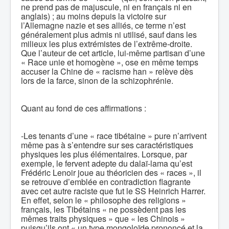
ne prend pas de majuscule, ni en français ni en
anglais) ; au moins depuis la victoire sur
l’Allemagne nazie et ses alliés, ce terme n’est
généralement plus admis ni utilisé, sauf dans les
milieux les plus extrémistes de l’extrême-droite.
Que l’auteur de cet article, lui-même partisan d’une
« Race unie et homogène », ose en même temps
accuser la Chine de « racisme han » relève dès
lors de la farce, sinon de la schizophrénie.
Quant au fond de ces affirmations :
-Les tenants d’une « race tibétaine » pure n’arrivent
même pas à s’entendre sur ses caractéristiques
physiques les plus élémentaires. Lorsque, par
exemple, le fervent adepte du dalaï-lama qu’est
Frédéric Lenoir joue au théoricien des « races », il
se retrouve d’emblée en contradiction flagrante
avec cet autre raciste que fut le SS Heinrich Harrer.
En effet, selon le « philosophe des religions »
français, les Tibétains « ne possèdent pas les
mêmes traits physiques » que « les Chinois »
puisqu’ils ont « un type mongoloïde prononcé et la