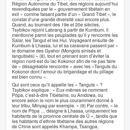
Région Autonome du Tibet, des régions aujourd’hui
revendiquées par le « gouvernement tibétain en
exil » comme faisant partie d’un « Grand Tibet », le
constat d’une grande diversité vaut encore plus.
Quand, au tournant des 19e et 20e siècles,
Tsybikov rejoint Labrang à partir de Kumbum, il
mentionne parmi les peuplades qu’il y rencontre les
Salar, les Tangut et les Hui. Voyageant ensuite de
Kumbum à Lhassa, lui et sa caravane passent par «
le domaine des Gyahor (Mongols sinisés et
tangutisés) » (8), tout en prenant soin d’éviter la
région nord-est du lac Kokonor afin de ne pas faire
de « désagréable rencontre » avec les «Tanguts du
Kokonor dont l’amour du brigandage et du pillage
est bien connu ».
Qui sont ceux qu’il appelle les « Tanguts » ?
Tsybikov explique : « Eux-mêmes se nomment
Pöpa, c’est-à-dire Tibétains, ou Amdowa, ou
encore selon le nom le plus couramment donné à
leur tribu, Minyag par exemple. » (9) Par contre, « le
nom de Pöpa … désigne à Lhassa, uniquement les
habitants de la province centrale de Ü », tandis que
les habitants d’ethnie tibétaine des autres régions
de Chine sont appelés Khampa, Tsangpa,