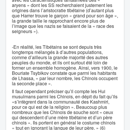
aryens » dont les SS recherchaient justement les
origines dans l’aristocratie tibétaine (d’autant plus
que Harrer trouve le garçon « grand pour son âge »,
la grande taille le rapprochant encore plus de
l’image que les nazis se faisaient de la « race des
seigneurs »).
-En réalité, les Tibétains se sont depuis très
longtemps mélangés à d’autres populations,
comme d’ailleurs la grande majorité des autres
peuples du monde, et ils ont surtout été loin de
former un ensemble homogène. Ainsi, vers 1900, le
Bouriate Tsybikov constate que parmi les habitants
de Lhassa, « par leur nombre, les Chinois occupent
la seconde place ».
Il faut cependant préciser qu’il compte les Hui
musulmans parmi les Chinois, en dépit du fait qu’ils
«s’intègrent dans la communauté des Kashmiri,
pour ce qui est de la religion ». Beaucoup plus
nombreux que les Chinois de souche sont « ceux
qui descendent d’une mère tibétaine et d’un père
chinois ». Ils portent en général le costume chinois
« tout en ignorant la langue de leur père. » (6)