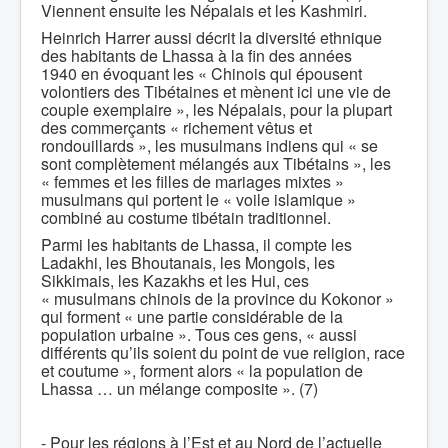
Viennent ensuite les Népalais et les Kashmiri.
Heinrich Harrer aussi décrit la diversité ethnique
des habitants de Lhassa à la fin des années
1940 en évoquant les « Chinois qui épousent
volontiers des Tibétaines et mènent ici une vie de
couple exemplaire », les Népalais, pour la plupart
des commerçants « richement vêtus et
rondouillards », les musulmans indiens qui « se
sont complètement mélangés aux Tibétains », les
« femmes et les filles de mariages mixtes »
musulmans qui portent le « voile islamique »
combiné au costume tibétain traditionnel.
Parmi les habitants de Lhassa, il compte les
Ladakhi, les Bhoutanais, les Mongols, les
Sikkimais, les Kazakhs et les Hui, ces
« musulmans chinois de la province du Kokonor »
qui forment « une partie considérable de la
population urbaine ». Tous ces gens, « aussi
différents qu’ils soient du point de vue religion, race
et coutume », forment alors « la population de
Lhassa … un mélange composite ». (7)
- Pour les régions à l’Est et au Nord de l’actuelle