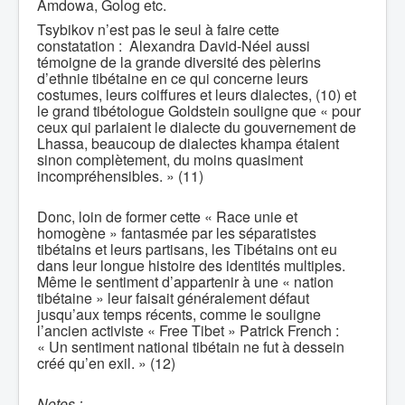
Amdowa, Golog etc.
Tsybikov n’est pas le seul à faire cette
constatation : Alexandra David-Néel aussi
témoigne de la grande diversité des pèlerins
d’ethnie tibétaine en ce qui concerne leurs
costumes, leurs coiffures et leurs dialectes, (10) et
le grand tibétologue Goldstein souligne que « pour
ceux qui parlaient le dialecte du gouvernement de
Lhassa, beaucoup de dialectes khampa étaient
sinon complètement, du moins quasiment
incompréhensibles. » (11)
Donc, loin de former cette « Race unie et
homogène » fantasmée par les séparatistes
tibétains et leurs partisans, les Tibétains ont eu
dans leur longue histoire des identités multiples.
Même le sentiment d’appartenir à une « nation
tibétaine » leur faisait généralement défaut
jusqu’aux temps récents, comme le souligne
l’ancien activiste « Free Tibet » Patrick French :
« Un sentiment national tibétain ne fut à dessein
créé qu’en exil. » (12)
Notes :