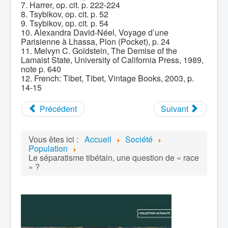
7. Harrer, op. cit. p. 222-224
8. Tsybikov, op. cit. p. 52
9. Tsybikov, op. cit. p. 54
10. Alexandra David-Néel, Voyage d’une
Parisienne à Lhassa, Plon (Pocket), p. 24
11. Melvyn C. Goldstein, The Demise of the
Lamaist State, University of California Press, 1989,
note p. 640
12. French: Tibet, Tibet, Vintage Books, 2003, p.
14-15
Précédent
Suivant
Vous êtes ici :
Accueil
Société
Population
Le séparatisme tibétain, une question de « race
» ?