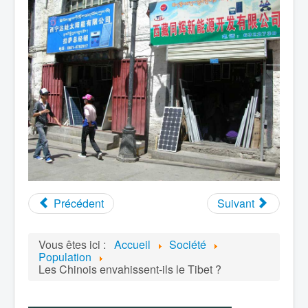
Précédent
Suivant
Vous êtes ici :
Accueil
Société
Population
Les Chinois envahissent-ils le Tibet ?