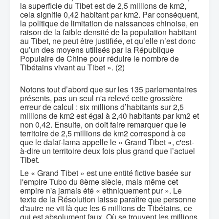
la superficie du Tibet est de 2,5 millions de km2,
cela signifie 0,42 habitant par km2. Par conséquent,
la politique de limitation de naissances chinoise, en
raison de la faible densité de la population habitant
au Tibet, ne peut être justifiée, et qu’elle n’est donc
qu’un des moyens utilisés par la République
Populaire de Chine pour réduire le nombre de
Tibétains vivant au Tibet ». (2)
Notons tout d’abord que sur les 135 parlementaires
présents, pas un seul n'a relevé cette grossière
erreur de calcul : six millions d’habitants sur 2,5
millions de km2 est égal à 2,40 habitants par km2 et
non 0,42. Ensuite, on doit faire remarquer que le
territoire de 2,5 millions de km2 correspond à ce
que le dalaï-lama appelle le « Grand Tibet », c'est-
à-dire un territoire deux fois plus grand que l’actuel
Tibet.
Le « Grand Tibet » est une entité fictive basée sur
l'empire Tubo du 8ème siècle, mais même cet
empire n'a jamais été « ethniquement pur ». Le
texte de la Résolution laisse paraître que personne
d'autre ne vit là que les 6 millions de Tibétains, ce
qui est absolument faux. Où se trouvent les millions