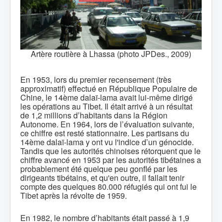
Artère routière à Lhassa (photo JPDes., 2009)
En 1953, lors du premier recensement (très
approximatif) effectué en République Populaire de
Chine, le 14ème dalaï-lama avait lui-même dirigé
les opérations au Tibet. Il était arrivé à un résultat
de 1,2 millions d’habitants dans la Région
Autonome. En 1964, lors de l’évaluation suivante,
ce chiffre est resté stationnaire. Les partisans du
14ème dalaï-lama y ont vu l'indice d’un génocide.
Tandis que les autorités chinoises rétorquent que le
chiffre avancé en 1953 par les autorités tibétaines a
probablement été quelque peu gonflé par les
dirigeants tibétains, et qu'en outre, il fallait tenir
compte des quelques 80.000 réfugiés qui ont fui le
Tibet après la révolte de 1959.
En 1982, le nombre d’habitants était passé à 1,9