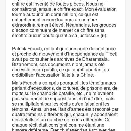
chiffre est inventé de toutes pièces. Nous ne
connaîtrons jamais le chiffre exact. Mon évaluation
tourne autour d’un demi million, ce qui est
naturellement encore toujours un nombre
extraordinairement élevé. Néanmoins, les groupes
d’action continuent de manier ce chiffre sans
émettre aucun doute quant à sa justesse » (5).
Patrick French, en tant que personne de confiance
et proche du mouvement d’indépendance du Tibet,
avait pu consulter les archives de Dharamsala.
Bizarrement, ces documents n’ont jamais été
accessibles au public, ce qui aurait pourtant pu
crédibiliser l'accusation faite à la Chine.
Mais French a compris pourquoi : les témoignages
parlant d’exécutions, de tortures, de prisonniers, de
morts sur le champ de bataille, etc., ne relevaient
pas seulement de suppositions et d’ouï-dire, mais
se multipliaient par les récits qu'en faisaient les
témoins. Ainsi, un seul fait d’armes était raconté par
quatre témoins différents qui, chacun, y apportaient
des détails et un nombre de morts différents. Or
chaque récit était consigné comme étant une
histoire différente. French s’attendait à trouver des