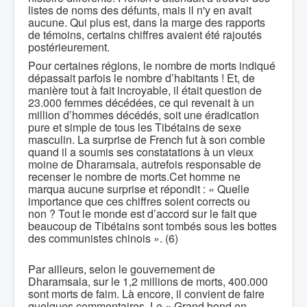
listes de noms des défunts, mais il n'y en avait
aucune. Qui plus est, dans la marge des rapports
de témoins, certains chiffres avaient été rajoutés
postérieurement.
Pour certaines régions, le nombre de morts indiqué
dépassait parfois le nombre d’habitants ! Et, de
manière tout à fait incroyable, il était question de
23.000 femmes décédées, ce qui revenait à un
million d’hommes décédés, soit une éradication
pure et simple de tous les Tibétains de sexe
masculin. La surprise de French fut à son comble
quand il a soumis ses constatations à un vieux
moine de Dharamsala, autrefois responsable de
recenser le nombre de morts.Cet homme ne
marqua aucune surprise et répondit : « Quelle
importance que ces chiffres soient corrects ou
non ? Tout le monde est d’accord sur le fait que
beaucoup de Tibétains sont tombés sous les bottes
des communistes chinois ». (6)
Par ailleurs, selon le gouvernement de
Dharamsala, sur le 1,2 millions de morts, 400.000
sont morts de faim. Là encore, il convient de faire
quelques commentaires. Le « Grand bond en