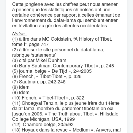
Cette jonglerie avec les chiffres peut nous amener
à penser que les statistiques chinoises ont une
certaine cohérence par rapport à celles émanant de
l’environnement du dalaï-lama qui semblent entrer
en lévitation au gré des attentes occidentales.
Notes :
(1) à lire dans MC Goldstein, “A History of Tibet,
tome I”, page 747
(2) à lire sur le site personnel du dalaï-lama,
rubrique ‘statements’
(3) cité par Mikel Dunham
(4) Barry Sautman, Contemporary Tibet », p. 245
(5) journal belge « De Tijd », 2/4/2005
(6) French, « Tibet-Tibet », p. 325
(7) Sautman, pp. 242-248
(8) idem
(9) idem
(10) French, « Tibet-Tibet », p. 322
(11) Choegyal Tenzin, le plus jeune frère du 14ème
dalaï-lama, membre du parlement tibétain en exil
jusqu’en 2006, « The Truth about Tibet », Hillsdale
College Michigan, USA, 1999
(12) Chambre belge, 20/5/92
(13) Hoyaux dans la revue « Medium », Anvers, mai