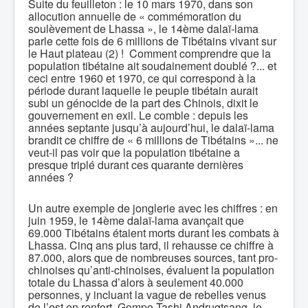
Suite du feuilleton : le 10 mars 1970, dans son
allocution annuelle de « commémoration du
soulèvement de Lhassa », le 14ème dalaï-lama
parle cette fois de 6 millions de Tibétains vivant sur
le Haut plateau (2) ! Comment comprendre que la
population tibétaine ait soudainement doublé ?... et
ceci entre 1960 et 1970, ce qui correspond à la
période durant laquelle le peuple tibétain aurait
subi un génocide de la part des Chinois, dixit le
gouvernement en exil. Le comble : depuis les
années septante jusqu’à aujourd’hui, le dalaï-lama
brandit ce chiffre de « 6 millions de Tibétains »... ne
veut-il pas voir que la population tibétaine a
presque triplé durant ces quarante dernières
années ?
Un autre exemple de jonglerie avec les chiffres : en
juin 1959, le 14ème dalaï-lama avançait que
69.000 Tibétains étaient morts durant les combats à
Lhassa. Cinq ans plus tard, il rehausse ce chiffre à
87.000, alors que de nombreuses sources, tant pro-
chinoises qu’anti-chinoises, évaluent la population
totale du Lhassa d’alors à seulement 40.000
personnes, y incluant la vague de rebelles venus
de l’est en renfort. Gompo Tashi Andrugtsang, le