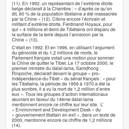
(11). En 1992, un représentant de l’extrême droite
belge déclarait à la Chambre : « d’après ce qu’on
dit, 80 % de la population tibétaine a été massacrée
par la Chine » (12). Citons encore l’écrivain et
militant d’extrême droite, Ferdinand Hoyaux, pour
qui « 4 millions et demi de Tibétains ont disparu de
la surface de la terre depuis l’annexion par la
Chine » (13).
C'était en 1992. Et en 1996, en utilisant l’argument
du génocide et du 1,2 millions de morts, le
Parlement français votait une motion pour sommer
la Chine de quitter le Tibet. Le 17 octobre 2000, le
premier ministre du dalaï-lama, Samdhong
Rinpoche, déclarait devant le groupe « pro-
indépendance-du-Tibet » du sénat français : « pour
les Tibétains, la période de 1959 à 1970 a été la
plus sombre, il a vu la mort de 1,2 million d’entre
eux ». Tous les groupes d’action internationaux
œuvrant en faveur du 14ème dalaï-lama
mentionnent encore ce chiffre sur leur site. L’
« Environment and Development Desk » du
« gouvernement tibétain en exil », dans un texte de
2000, mentionne encore ce chiffre de 1,2 millions
(14).