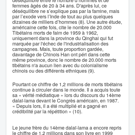
déséquilibre entre le nombre d’hommes et de
femmes âgés de 20 à 34 ans. D'après lui, ce
déséquilibre ne s’explique pas par la famine, mais
par l’exode vers l’Inde de tout au plus quelques
dizaines de milliers d’hommes (8). Une autre étude,
américaine cette fois, cite le nombre de 20.000
Tibétains morts de faim de 1959 à 1962,
uniquement dans la province du Qinghai qui fut
marquée par l'échec de l'industrialisation des
campagnes. Mais, toute proportion gardée,
davantage de Chinois Han ont péri dans cette
même province, donc le nombre de 20.000 morts
tibétains n'a aucun lien avec du colonialisme
chinois ou des différents ethniques (9).
Pourtant ce chiffre de 1,2 millions de morts tibétains
continue à circuler dans le monde. Il a acquis toute
sa « vérité médiatique » lors du discours du 14ème
dalaï-lama devant le Congrès américain, en 1987.
« Depuis lors, il a été multiplié et a gagné en
crédibilité par la répétition » (10).
Le jeune frère du 14ème dalaï-lama a encore repris
le chiffre de 1,2 millions dans son livre en 1999