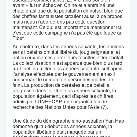
avant » fut un échec en Chine et a entraîné une
chute drastique de la population chinoise, bien que
des chiffres fantaisistes circulent aussi à ce propos,
mais nous n’aborderons pas cette question
maintenant. Ce qui est important de mentionner ici,
c’est que cette campagne n’a pas été appliquée au
Tibet.
Au contraire, dans les années soixante, les anciens
serfs tibétains ont été libéré du joug seigneurial et
ont pu eux-mêmes gérer leurs récoltes et leur bétail.
La collectivisation n’est apparue que bien plus tard
au Tibet, au milieu des années septante, soit après
l’analyse effectuée par le gouvernement en exil
concernant le nombre de personnes mortes de
faim. La production de céréales et de bétail a
progressé dans le Tibet des années soixante, la
population également, ceci d’après les chiffres
admis par l’UNESCAP, une organisation de
recherche des Nations Unies pour l’Asie (7).
Une étude du démographe sino-australien Yan Hao
démontre qu'au début des années soixante, la
population tibétaine était marquée par un