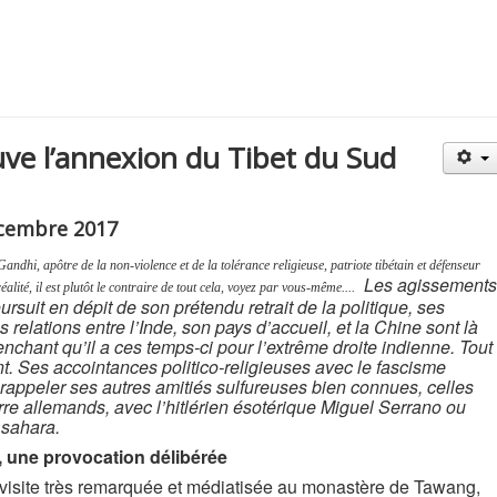
uve l’annexion du Tibet du Sud
décembre 2017
dhi, apôtre de la non-violence et de la tolérance religieuse, patriote tibétain et défenseur
Les agissements
alité, il est
pl
utôt le contraire de tout cela, voyez par vous-même....
rsuit en dépit de son prétendu retrait de la politique, ses
 relations entre l’Inde, son pays d’accueil, et la Chine sont là
nchant qu’il a ces temps-ci pour l’extrême droite indienne. Tout
t. Ses accointances politico-religieuses avec le fascisme
 rappeler ses autres amitiés sulfureuses bien connues, celles
rre allemands, avec l’hitlérien ésotérique Miguel Serrano ou
Asahara.
, une provocation délibérée
ne visite très remarquée et médiatisée au monastère de Tawang,