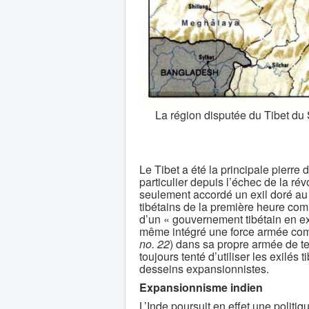
La région disputée du Tibet du
Le Tibet a été la principale pierre
particulier depuis l’échec de la révo
seulement accordé un exil doré au 
tibétains de la première heure co
d’un « gouvernement tibétain en exil
même intégré une force armée com
no. 22
) dans sa propre armée de te
toujours tenté d’utiliser les exilés
desseins expansionnistes.
Expansionnisme indien
L’Inde poursuit en effet une politi