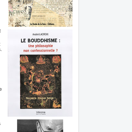
t
t
.
e
s