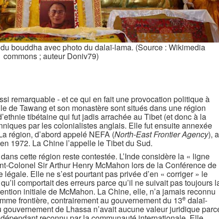
du bouddha avec photo du dalaï-lama. (Source : Wikimedia
commons ; auteur Doniv79)
si remarquable - et ce qui en fait une provocation politique à
ville de Tawang et son monastère sont situés dans une région
ethnie tibétaine qui fut jadis arrachée au Tibet (et donc à la
nniques par les colonialistes anglais. Elle fut ensuite annexée
La région, d’abord appelé NEFA (
North-East Frontier Agency
), a
en 1972. La Chine l’appelle le Tibet du Sud.
e dans cette région reste contestée. L’Inde considère la « ligne
nt-Colonel Sir Arthur Henry McMahon lors de la Conférence de
légale. Elle ne s’est pourtant pas privée d’en « corriger » le
 qu’il comportait des erreurs parce qu’il ne suivait pas toujours l
intention initiale de McMahon. La Chine, elle, n’a jamais reconnu
e
omme frontière, contrairement au gouvernement du 13
dalaï-
du gouvernement de Lhassa n’avait aucune valeur juridique parc
indépendant reconnu par la communauté internationale. Elle