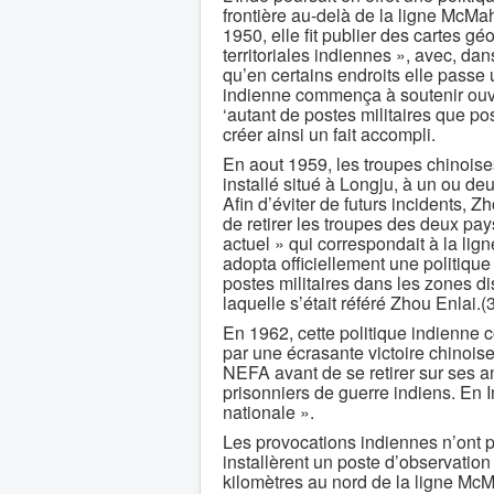
frontière au-delà de la ligne McMah
1950, elle fit publier des cartes g
territoriales indiennes », avec, da
qu’en certains endroits elle passe
indienne commença à soutenir ouve
‘autant de postes militaires que pos
créer ainsi un fait accompli.
En aout 1959, les troupes chinois
installé situé à Longju, à un ou d
Afin d’éviter de futurs incidents, 
de retirer les troupes des deux pays
actuel » qui correspondait à la l
adopta officiellement une politique 
postes militaires dans les zones di
laquelle s’était référé Zhou Enlai.(
En 1962, cette politique indienne c
par une écrasante victoire chinoise.
NEFA avant de se retirer sur ses a
prisonniers de guerre indiens. En I
nationale ».
Les provocations indiennes n’ont p
installèrent un poste d’observatio
kilomètres au nord de la ligne McMa