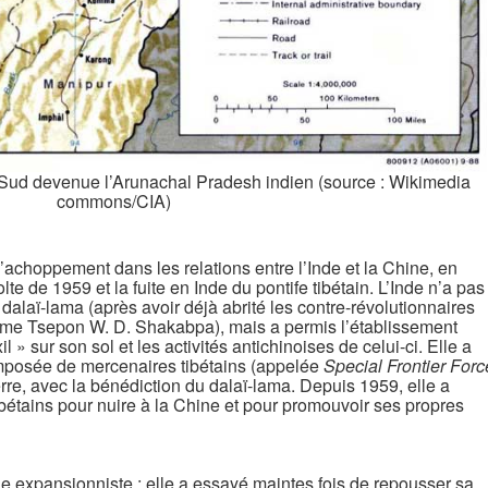
 Sud devenue l’Arunachal Pradesh indien (source : Wikimedia
commons/CIA)
 d’achoppement dans les relations entre l’Inde et la Chine, en
lte de 1959 et la fuite en Inde du pontife tibétain. L’Inde n’a pas
dalaï-lama (après avoir déjà abrité les contre-révolutionnaires
mme Tsepon W. D. Shakabpa), mais a permis l’établissement
 » sur son sol et les activités antichinoises de celui-ci. Elle a
posée de mercenaires tibétains (appelée
Special Frontier Forc
rre, avec la bénédiction du dalaï-lama. Depuis 1959, elle a
 tibétains pour nuire à la Chine et pour promouvoir ses propres
que expansionniste ; elle a essayé maintes fois de repousser sa