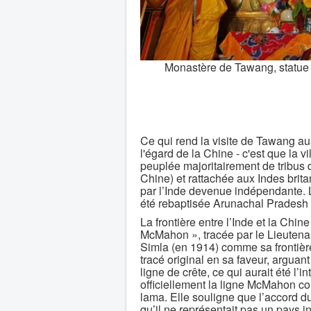
Monastère de Tawang, statue 
Ce qui rend la visite de Tawang aus
l'égard de la Chine - c'est que la 
peuplée majoritairement de tribus d’
Chine) et rattachée aux Indes brita
par l’Inde devenue indépendante. 
été rebaptisée Arunachal Pradesh 
La frontière entre l’Inde et la Chin
McMahon », tracée par le Lieutena
Simla (en 1914) comme sa frontière 
tracé original en sa faveur, arguant
ligne de crête, ce qui aurait été l’
officiellement la ligne McMahon c
lama. Elle souligne que l’accord 
qu’il ne représentait pas un pays 