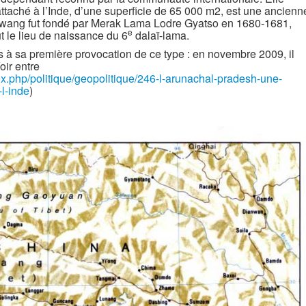
 rattaché à l’Inde, d’une superficie de 65 000 m2, est une ancienn
 Tawang fut fondé par Merak Lama Lodre Gyatso en 1680-1681,
e
t le lieu de naissance du 6
dalaï-lama.
 à sa première provocation de ce type : en novembre 2009, il
oir entre
ex.php/politique/geopolitique/246-l-arunachal-pradesh-une-
-l-inde
)