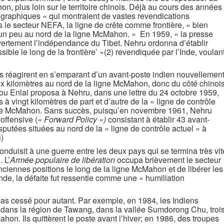
on, plus loin sur le territoire chinois. Déjà au cours des années
éographiques « qui montraient de vastes revendications
ns le secteur NEFA, la ligne de crête comme frontière, « bien
 un peu au nord de la ligne McMahon. » En 1959, « la presse
rtement l’indépendance du Tibet. Nehru ordonna d’établir
sible le long de la frontière’ »(2) revendiquée par l’Inde, voulan
es réagirent en s’emparant d’un avant-poste indien nouvellemen
eux kilomètres au nord de la ligne McMahon, donc du côté chinois
Zhou Enlai proposa à Nehru, dans une lettre du 24 octobre 1959,
 à vingt kilomètres de part et d’autre de la « ligne de contrôle
igne McMahon. Sans succès, puisqu’en novembre 1961, Nehru
offensive (
« Forward Policy »)
consistant à établir 43 avant-
sputées situées au nord de la « ligne de contrôle actuel » à
3)
onduisit à une guerre entre les deux pays qui se termina très vit
 L’
Armée populaire de libération
occupa brièvement le secteur
nciennes positions le long de la ligne McMahon et de libérer les
nde, la défaite fut ressentie comme une « humiliation
as cessé pour autant. Par exemple, en 1984, les Indiens
n dans la région de Tawang, dans la vallée Sumdorong Chu, troi
hon. Ils quittèrent le poste avant l’hiver; en 1986, des troupes