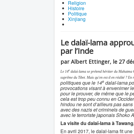
Religion
Histoire
Politique
Xinjiang
Le dalaï-lama appro
par l’Inde
par Albert Ettinger, le 27 
e
Le 14
dalaï-lama se prétend héritier du Mahatma Gan
suprême du Tibet. Mais qu'en est-il en réalité ? En ré
e
politiques que le
14
dalaï-lama
pou
provocations visant à envenimer les
pour le prouver, de même que le pe
cela est trop peu connu en Occiden
hindou ne sont d’ailleurs pas sans
avec des nazis et criminels de gue
avec le terroriste japonais Shoko 
La visite du dalaï-lama à Tawang
En avril 2017, le dalaï-lama fit u