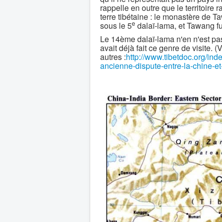
rappelle en outre que le territoire
terre tibétaine : le monastère de
e
sous le 5
dalaï-lama, et Tawang fu
Le 14ème dalaï-lama n'en n'est pas
avait déjà fait ce genre de visite. (V
autres :
http://www.tibetdoc.org/ind
ancienne-dispute-entre-la-chine-et