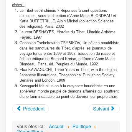
Notes :
Le Tibet est-il chinois ? Réponses à cent questions
chinoises, sous la direction d’Anne-Marie BLONDEAU et
Katia BUFFETRILLE, Albin Michel (collection Sciences
des religions), Paris, 2002
Laurent DESHAYES, Histoire du Tibet, Librairie Arthème
Fayard, 1997
Gonbojab Tsebekovitch TSYBIKOV, Un pèlerin bouddhiste
dans les sanctuaires du Tibet, d’après les journaux de
voyage tenus entre 1899 et 1902, traduction du russe et
édition critique de Bernard Kreise, préface d’Anne-Marie
Blondeau, Paris, éd. Peuples du Monde, 1992
Ekai KAWAGUCHI, Three Years in Tibet, with the original
Japanese illustrations, Theosophical Publishing Society,
Benares and London, 1909
Kawaguchi fait allusion à la croyance bouddhiste en une
sphère/un monde peuplé de démons affamés qui souffrent
d’une faim insatiable au point de dévorer leur propre chair.
Précédent
Suivant
Vous êtes ici :
Accueil
Politique
Géopolitique