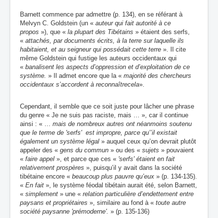
Barnett commence par admettre (p. 134), en se référant à
Melvyn C. Goldstein (un «
auteur qui fait autorité à ce
propos
»), que «
la plupart des Tibétains
» étaient des serfs,
«
attachés, par documents écrits, à la terre sur laquelle ils
habitaient, et au seigneur qui possédait cette terre
». Il cite
même Goldstein qui fustige les auteurs occidentaux qui
«
banalisent les aspects d’oppression et d’exploitation de ce
système.
» Il admet encore que la «
majorité des chercheurs
occidentaux s’accordent à reconnaître
cela
».
Cependant, il semble que ce soit juste pour lâcher une phrase
du genre « Je ne suis pas raciste, mais … », car il continue
ainsi : « …
mais de nombreux autres ont néanmoins soutenu
que le terme de 'serfs' est impropre, parce qu’’il existait
également un système légal
» auquel ceux qu’on devrait plutôt
appeler des «
gens du commun
» ou des «
sujets
» pouvaient
«
faire appel
», et parce que ces «
'serfs' étaient en fait
relativement prospères
», puisqu’il y avait dans la société
tibétaine encore «
beaucoup plus pauvre qu’eux
» (p. 134-135).
«
En fait
», le système féodal tibétain aurait été, selon Barnett,
«
simplement
» une «
relation particulière d’endettement entre
paysans et propriétaires
», similaire au fond à «
toute autre
société paysanne 'prémoderne'.
» (p. 135-136)