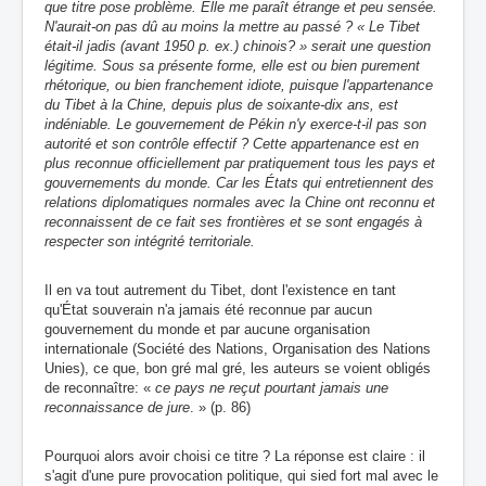
que titre pose problème. Elle me paraît étrange et peu sensée.
N'aurait-on pas dû au moins la mettre au passé ? « Le Tibet
était-il jadis (avant 1950 p. ex.) chinois? » serait une question
légitime. Sous sa présente forme, elle est ou bien purement
rhétorique, ou bien franchement idiote, puisque l'appartenance
du Tibet à la Chine, depuis plus de soixante-dix ans, est
indéniable. Le gouvernement de Pékin n'y exerce-t-il
pas
son
autorité et son contrôle effectif ? Cette appartenance est en
plus reconnue officiellement par pratiquement tous les pays et
gouvernements du monde. Car les États qui entretiennent des
relations diplomatiques normales avec la Chine ont reconnu et
reconnaissent de ce fait ses frontières et se sont engagés à
respecter son intégrité territoriale.
Il en va tout autrement du Tibet, dont l'existence en tant
qu'État souverain n'a jamais été reconnue par aucun
gouvernement du monde et par aucune organisation
internationale (
Société des Nations, Organisation des Nations
Unies
), ce que, bon gré mal gré, les auteurs se voient obligés
de reconnaître: «
ce pays ne reçut pourtant jamais une
reconnaissance de jure
. » (p. 86)
Pourquoi alors avoir choisi ce titre ? La réponse est claire : il
s'agit d'une pure provocation politique, qui sied fort mal avec le