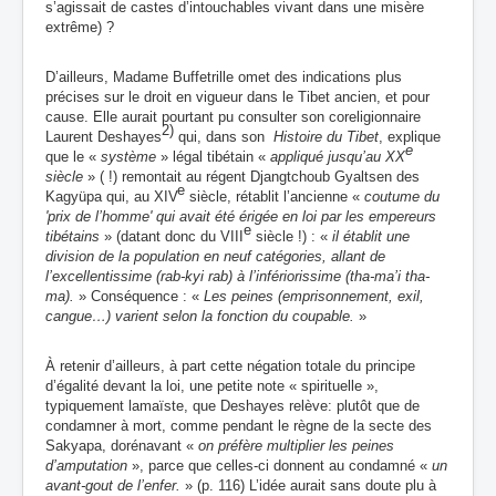
s’agissait de castes d’intouchables
vivant
dans une misère
extrême)
?
D’ailleurs, Madame Buffetrille omet des indications plus
précises sur le droit en vigueur dans le Tibet ancien, et pour
cause. Elle aurait pourtant pu consulter son coreligionnaire
2)
Laurent Deshayes
qui, dans son
Histoire du Tibet
, explique
e
que le «
système
» légal tibétain «
appliqué jusqu’au XX
siècle
» ( !) remontait au régent Djangtchoub Gyaltsen des
e
Kagyüpa qui, au XIV
siècle, rétablit l’ancienne «
coutume du
'prix de l’homme' qui avait été érigée en loi par les empereurs
e
tibétains
» (datant donc du VIII
siècle !) : «
il établit une
division de la population en neuf catégories, allant de
l’excellentissime (rab-kyi rab) à l’infériorissime (tha-ma’i tha-
ma).
» Conséquence : «
Les peines (emprisonnement, exil,
cangue…) varient selon la fonction du coupable.
»
À retenir d’ailleurs, à part cette négation totale du principe
d’égalité devant la loi, une petite note « spirituelle »,
typiquement lamaïste, que Deshayes relève: plutôt que de
condamner à mort, comme pendant le règne de la secte des
Sakyapa, dorénavant «
on préfère multiplier les peines
d’amputation
», parce que celles-ci donnent au condamné «
un
avant-gout de l’enfer.
» (p. 116) L’idée aurait sans doute plu à