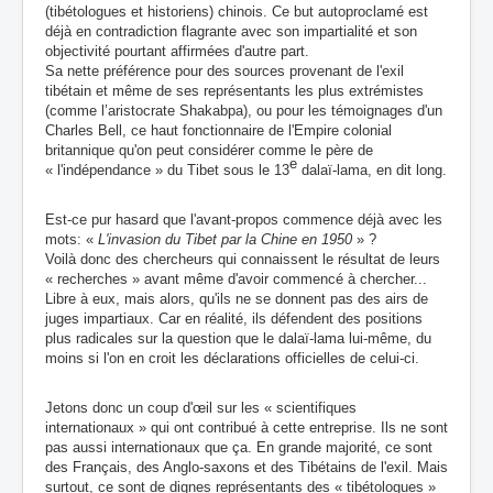
(tibétologues et historiens) chinois. Ce but autoproclamé est
déjà en contradiction flagrante avec son impartialité et son
objectivité pourtant affirmées d'autre part.
Sa nette préférence pour des sources provenant de l'exil
tibétain
et
même de ses représentants les plus extrémistes
(comme l’aristocrate Shakabpa), ou pour les témoignages d'un
Charles Bell, ce haut fonctionnaire de l'Empire colonial
britannique qu'on peut considérer comme le père de
e
« l'indépendance » du Tibet sous le 13
dalaï-lama, en dit long.
Est-ce pur hasard que l'avant-propos commence déjà avec les
mots: «
L'invasion du Tibet par
la Chine en 1950
» ?
Voilà donc des chercheurs qui connaissent le résultat de leurs
« recherches » avant
même d'avoir commencé à chercher...
Libre à eux
, mais alors, qu'ils ne se donnent pas des airs de
juges impartiaux. Car en réalité, ils défendent des positions
plus radicales sur la question que le dalaï-lama
lui-même
, du
moins si l'on en croit les déclarations officielles de celui-ci.
Jetons donc un coup d'œil sur les « scientifiques
internationaux » qui ont contribué à cette entreprise. Ils ne sont
pas aussi internationaux que ça. En grande majorité, ce sont
des Français, des Anglo-saxons et des Tibétains de l'exil. Mais
surtout, ce sont de dignes représentants des « tibétologues »