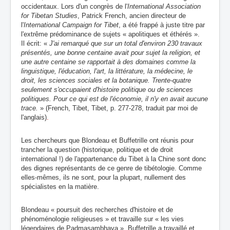
occidentaux. Lors d'un congrès de l'
International Association
for Tibetan Studies
, Patrick French, ancien directeur de
l'
International Campaign for Tibet
, a été frappé à juste titre par
l'extrême prédominance de sujets « apolitiques et éthérés ».
Il écrit: «
J'ai remarqué que sur un total d'environ 230 travaux
présentés, une bonne centaine avait pour sujet la religion, et
une autre centaine se rapportait à des domaines comme la
linguistique, l'éducation, l'art, la littérature, la médecine, le
droit, les sciences sociales et la botanique. Trente-quatre
seulement s'occupaient d'histoire politique ou de sciences
politiques. Pour ce qui est de l'économie, il n'y en avait aucune
trace.
» (French, Tibet, Tibet, p. 277-278, traduit par moi de
l'anglais)
.
Les chercheurs que Blondeau et Buffetrille ont réunis pour
trancher la question (historique, politique et de droit
international !) de l'appartenance du Tibet à la Chine sont donc
des dignes représentants de ce genre de tibétologie. Comme
elles-mêmes, ils ne sont, pour la plupart, nullement des
spécialistes en la matière.
Blondeau « poursuit des recherches d'histoire et de
phénoménologie religieuses » et travaille sur « les vies
légendaires de Padmasambhava ». Buffetrille a travaillé et