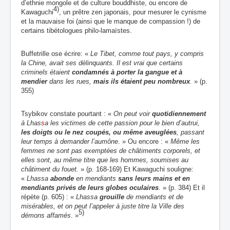
d’ethnie mongole et de culture bouddhiste, ou encore de
4)
Kawaguchi
, un prêtre zen japonais, pour mesurer le cynisme
et la mauvaise foi (ainsi que le manque de compassion !) de
certains tibétologues philo-lamaïstes.
Buffetrille ose écrire: «
Le Tibet, comme tout pays, y compris
la Chine, avait ses délinquants. Il est vrai que certains
criminels étaient
condamnés à porter la gangue et à
mendier
dans les rues,
mais ils étaient peu nombreux
.
» (p.
355)
Tsybikov constate pourtant : «
On peut voir
quotidiennement
à Lhas
s
a les victimes de cette passion pour le bien d’autrui,
les doigts ou le nez coupés, ou même aveuglées
, passant
leur temps à demander l’aumône
. » Ou encore : «
Même les
femmes ne sont pas exemptées de châtiments corporels, et
elles sont, au même titre que les hommes, soumises au
châtiment du fouet.
» (p. 168-169) Et Kawaguchi souligne:
«
Lhassa
abonde
en mendiants
sans leurs mains et en
mendiants privés de leurs globes oculaires
.
» (p. 384) Et il
répète (p. 605) : «
Lhassa
grouille
de mendiants et de
misérables, et on peut l’appeler à juste titre la Ville des
5)
démons affamés
. »