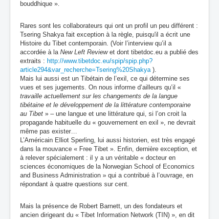
bouddhique ».
Rares sont les collaborateurs qui ont un profil un peu différent :
Tsering Shakya fait exception à la règle, puisqu'il a écrit une
Histoire du Tibet contemporain. (Voir l’interview qu’il a
accordée à la
New Left Review
et dont tibetdoc.eu a publié des
extraits :
http://www.tibetdoc.eu/spip/spip.php?
article294&var_recherche=Tsering%20Shakya
).
Mais lui aussi est un Tibétain de l’exil, ce qui détermine ses
vues et ses jugements. On nous informe d’ailleurs qu’il «
travaille actuellement sur les changements de la langue
tibétaine et le développement de la littérature contemporaine
au Tibet
» – une langue et une littérature qui, si l’on croit la
propagande habituelle du « gouvernement en exil », ne devrait
même pas exister…
L’Américain Elliot Sperling, lui aussi historien, est très engagé
dans la mouvance « Free Tibet ». Enfin, dernière exception, et
à relever spécialement : il y a un véritable « docteur en
sciences économiques de la Norwegian School of Economics
and Business Administration » qui a contribué à l’ouvrage, en
répondant à quatre questions sur cent.
Mais la présence de Robert Barnett, un des fondateurs et
ancien dirigeant du « Tibet Information Network (TIN) », en dit