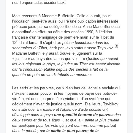
nos Torquemadas occidentaux.
Mais revenons à Madame Buffetrille. Celle-ci aurait, pour
l’occasion, peut-être aussi pu lire une publication intéressante
préfacée jadis par sa collègue Blondeau. Anne-Marie Blondeau
a contribué en effet, au début des années 1990, à l’édition
française d’un témoignage de première main sur le Tibet du
e
13
dalaï-lama. Il s’agit d’
Un pèlerin bouddhiste dans les
3)
sanctuaires du Tibet
, écrit par l’explorateur russe Tsybikov.
Madame Buffetrille y aurait trouvé le jugement sur la
« justice » au pays des lamas que voici: «
Quelles que soient
les lois régissant le pays, la justice au Tibet est assez illusoire
car la concussion établie depuis des siècles a fait de la
quantité de pots-de-vin distribués sa mesure
».
Les serfs et les pauvres, ceux d’en bas de l’échelle sociale qui
n’avaient aucun pouvoir ni les moyens de payer des pots-de-
vin étaient donc les premières victimes d’un système qui
décidément n’avait de justice que le nom. D’ailleurs, Tsybikov
constate que la «
misère et l’absence d’aide sociale ont
développé dans le pays
une quantité énorme de pauvres
des
deux sexes et de tous âges
», et que la «
peine la plus cruelle
est appliquée pour les vols qui sont commis, comme partout
dans le monde, par
la partie la plus pauvre de la