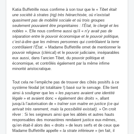
Katia Buffetrille nous confirme à son tour que le «
Tibet était
une société à strates (rig) très hiérarchisée, où n’existait
quasiment pas de mobilité sociale et où trois groupes
seulement pouvaient être propriétaires : l’État, le clergé et les
nobles
». Elle nous confirme aussi qu’il «
n’y avait pas de
séparation entre le pouvoir économique et le pouvoir politique,
c’est-à-dire que les mêmes personnes qui contrôlaient la terre
contrôlaient l’État
. » Madame Buffetrille omet de mentionner le
pouvoir religieux (clérical) et le pouvoir judiciaire, inséparables
eux aussi, dans l’ancien Tibet, du pouvoir politique et
économique, et contrôlés également par la même infime
minorité aristocratique.
Tout cela ne l’empêche pas de trouver des côtés positifs à ce
système féodal (et totalitaire !) basé sur le servage. Elle tient
ainsi à souligner que les «
les paysans avaient une identité
légale
» et avaient donc «
également des droits
», allant
jusqu’à l’autorisation de «
traîner son maitre en justice (ce qui
arrivait très rarement, mais la possibilité existait)
. » On croit
rêver : Si les seigneurs ainsi que les abbés et autres hauts
responsables des monastères rendaient justice eux-mêmes,
qu’en était-il alors des « droits » de leurs serfs et de ceux que
Madame Buffetrille appelle «
la strate inférieure
»
(en
fait, il