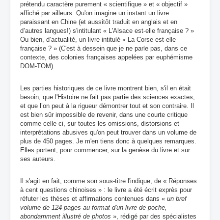
prétendu caractère purement « scientifique » et « objectif »
affiché par ailleurs. Qu'on imagine un instant un livre
paraissant en Chine (et aussitôt traduit en anglais et en
d’autres langues!) s'intitulant « L'Alsace est-elle française ? »
Ou bien, d’actualité, un livre intitulé « La Corse est-elle
française ? » (C'est à dessein que je ne parle pas, dans ce
contexte, des colonies françaises appelées par euphémisme
DOM-TOM)
.
Les parties historiques de ce livre montrent bien, s'il en était
besoin, que l'Histoire ne fait pas partie des sciences exactes,
et que l’on peut à la rigueur démontrer tout et son contraire. Il
est bien
sûr impossible de revenir, dans une courte critique
comme celle-ci, sur toutes les omissions, distorsions et
interprétations abusives qu'on peut trouver dans un volume de
plus de 450 pages. Je m'en tiens donc à quelques remarques.
Elles portent, pour commencer, sur la genèse du livre et sur
ses auteurs.
Il s'agit en fait, comme son sous-titre l'indique, de « Réponses
à cent questions chinoises » :
l
e livre a été écrit exprès pour
réfuter les thèses et affirmations contenues dans «
un bref
volume de 124 pages au format d'un livre de poche,
abondamment illustré de photos
», rédigé par des spécialistes