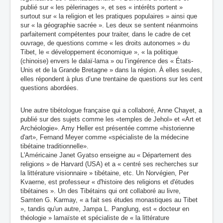
publié sur « les pèlerinages », et ses « intérêts portent »
surtout sur « la religion et les pratiques populaires » ainsi que
sur « la géographie sacrée ». Les deux se sentent néanmoins
parfaitement compétentes pour traiter, dans le cadre de cet
ouvrage, de questions comme « les droits autonomes » du
Tibet, le « développement économique », « la politique
(chinoise) envers le dalaï-lama » ou l’ingérence des « États-
Unis et de la Grande Bretagne » dans la région. À elles seules,
elles répondent à plus d’une trentaine de questions sur les cent
questions abordées.
Une autre tibétologue française qui a collaboré, Anne Chayet, a
publié sur des sujets comme les «temples de Jehol» et «Art et
Archéologie». Amy Heller est présentée comme «historienne
d'art», Fernand Meyer comme «spécialiste de la médecine
tibétaine traditionnelle».
L'Américaine Janet Gyatso enseigne au « Département des
religions » de Harvard (USA) et a « centré ses recherches sur
la littérature visionnaire » tibétaine,
etc. Un Norvégien, Per
Kvaerne, est professeur « d'histoire des religions et d'études
tibétaines ». Un des Tibétains qui ont collaboré au livre,
Samten G. Karmay, « a fait ses études monastiques au Tibet
», tandis qu'un autre, Jampa L. Panglung, est « docteur en
théologie » lamaïste et spécialiste de « la littérature