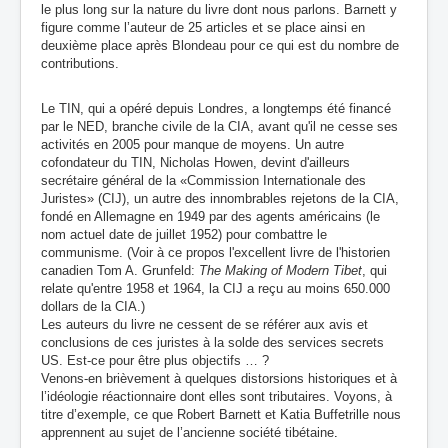
le plus long sur la nature du livre dont nous parlons. Barnett y
figure comme l’auteur de 25 articles et se place ainsi en
deuxième place après Blondeau pour ce qui est du nombre de
contributions.
Le TIN, qui a opéré depuis Londres, a longtemps été financé
par le NED, branche civile de la CIA, avant qu'il ne cesse ses
activités en 2005 pour manque de moyens. Un autre
cofondateur du TIN, Nicholas Howen, devint d'ailleurs
secrétaire général de la «Commission Internationale des
Juristes»
(CIJ)
, un autre des innombrables rejetons de la CIA,
fondé en Allemagne en 1949 par des agents américains (le
nom actuel date de juillet 1952) pour combattre le
communisme. (Voir à ce propos l'excellent livre de l'historien
canadien Tom A. Grunfeld:
The Making of Modern Tibet
, qui
relate qu'entre 1958 et 1964, la CIJ a reçu au moins 650.000
dollars de la CIA.)
Les auteurs du livre ne cessent de se référer aux avis et
conclusions de ces juristes à la solde des services secrets
US. Est-ce pour être plus objectifs … ?
Venons-en brièvement à quelques distorsions historiques et à
l’idéologie réactionnaire dont elles sont tributaires. Voyons, à
titre d’exemple, ce que Robert Barnett et Katia Buffetrille nous
apprennent au sujet de l’ancienne société tibétaine
.