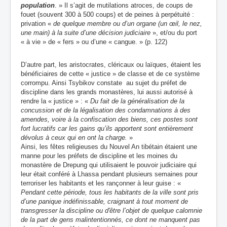
population
. » Il s’agit de mutilations atroces, de coups de
fouet (souvent 300 à 500 coups) et de peines à perpétuité :
privation «
de quelque membre ou d’un organe (un œil, le nez,
une main) à la suite d’une décision judiciaire
», et/ou du port
« à vie » de « fers » ou d’une « cangue. » (p. 122)
D’autre part, les aristocrates, cléricaux ou laïques, étaient les
bénéficiaires de cette « justice » de classe et de ce système
corrompu. Ainsi Tsybikov constate au sujet du préfet de
discipline dans les grands monastères, lui aussi autorisé à
rendre la « justice » : «
Du fait de la généralisation de la
concussion et de la légalisation des condamnations à des
amendes, voire à la confiscation des biens, ces postes sont
fort lucratifs car les gains qu’ils apportent sont entièrement
dévolus à ceux qui en ont la charge.
»
Ainsi, les fêtes religieuses du Nouvel An tibétain étaient une
manne pour les préfets de discipline et les moines du
monastère de Drepung qui utilisaient le pouvoir judiciaire qui
leur était conféré à Lhassa pendant plusieurs semaines pour
terroriser les habitants et les rançonner à leur guise : «
Pendant cette période, tous les habitants de la ville sont pris
d’une panique indéfinissable, craignant à tout moment de
transgresser la discipline ou d'être l’objet de quelque calomnie
de la part de gens malintentionnés, ce dont ne manquent pas