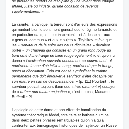
de profiter les préfets de discipline qui ne voient dans chaque
affaire, juste ou injuste, qu’une occasion de revenus
supplémentaires
. »
La crainte, la panique, la terreur sont d’ailleurs des expressions
qui rendent bien le sentiment général que le régime lamaïste et
en particulier sa « justice » inspiraient – et à dessein – aux
« gens du commun » et aux « sujets ». Tsybikov relève que
les «
serviteurs de la suite des hauts dignitaires
» devaient
porter «
un chapeau qui consiste en un grand rond rouge au
bord orné d’une frange de laine rouge également
», et qu’on lui
donna «
l’explication suivante concernant ce couvre-chef : il
représente le cou d’où jaillit le sang, représenté par la frange,
après la décollation. Cela est censé symboliser la crainte
permanente que doit éprouver le serviteur d’être décapité par
son maître en cas de désobéissance.
» (p. 111) Pourtant… le
serviteur pouvait toujours (bien que «
très rarement
») essayer
de «
traîner son maitre en justice
», n’est-ce pas, Madame
Buffetrille ?!
L’apologie de cette dame et son effort de banalisation du
système théocratique féodal, totalitaire et barbare culmine
dans deux petites phrases remarquables qu’on n’a qu’à
confronter aux témoignages historiques de Tsybikov, un Russe