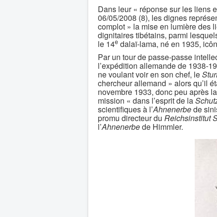
Dans leur « réponse sur les liens e
06/05/2008 (8), les dignes représen
complot » la mise en lumière des li
dignitaires tibétains, parmi lesque
e
le 14
dalaï-lama, né en 1935, icôn
Par un tour de passe-passe intellec
l’expédition allemande de 1938-19
ne voulant voir en son chef, le
Stu
chercheur allemand » alors qu’il ét
novembre 1933, donc peu après la pr
mission « dans l’esprit de la
Schutz
scientifiques à l’
Ahnenerbe
de sini
promu directeur du
Reichsinstitut 
l’
Ahnenerbe
de Himmler.