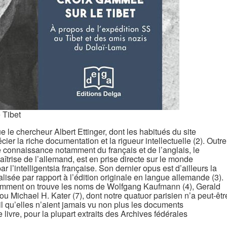
 Tibet
e le chercheur Albert Ettinger, dont les habitués du site
ier la riche documentation et la rigueur intellectuelle (2). Outre
te connaissance notamment du français et de l’anglais, le
îtrise de l’allemand, est en prise directe sur le monde
’intelligentsia française. Son dernier opus est d’ailleurs la
lisée par rapport à l’édition originale en langue allemande (3).
damment on trouve les noms de Wolfgang Kaufmann (4), Gerald
ou Michael H. Kater (7), dont notre quatuor parisien n’a peut-êtr
il qu’elles n’aient jamais vu non plus les documents
livre, pour la plupart extraits des Archives fédérales