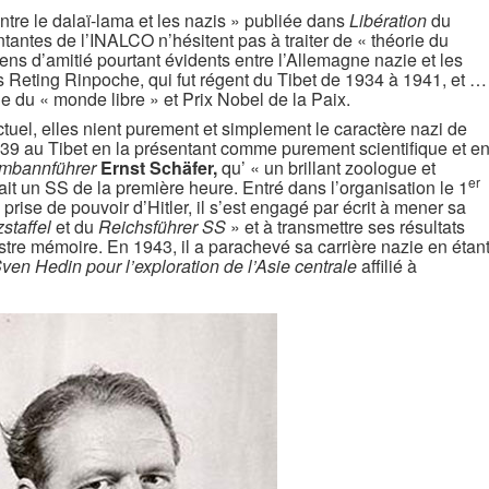
ntre le dalaï-lama et les nazis » publiée dans
Libération
du
tantes de l’INALCO n’hésitent pas à traiter de « théorie du
ens d’amitié pourtant évidents entre l’Allemagne nazie et les
ls Reting Rinpoche, qui fut régent du Tibet de 1934 à 1941, et …
e du « monde libre » et Prix Nobel de la Paix.
tuel, elles nient purement et simplement le caractère nazi de
39 au Tibet en la présentant comme purement scientifique et e
rmbannführer
Ernst Schäfer,
qu’ « un brillant zoologue et
er
ait un SS de la première heure. Entré dans l’organisation le 1
ise de pouvoir d’Hitler, il s’est engagé par écrit à mener sa
staffel
et du
Reichsführer SS
» et à transmettre ses résultats
stre mémoire. En 1943, il a parachevé sa carrière nazie en étan
Sven Hedin pour l’exploration de l’Asie centrale
affilié à