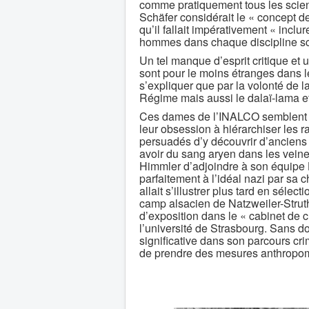
comme pratiquement tous les scient
Schäfer considérait le « concept d
qu’il fallait impérativement « inclu
hommes dans chaque discipline sci
Un tel manque d’esprit critique et u
sont pour le moins étranges dans l
s’expliquer que par la volonté de 
Régime mais aussi le dalaï-lama et
Ces dames de l’INALCO semblent do
leur obsession à hiérarchiser les 
persuadés d’y découvrir d’anciens
avoir du sang aryen dans les veine
Himmler d’adjoindre à son équipe
parfaitement à l’idéal nazi par sa 
allait s’illustrer plus tard en sélec
camp alsacien de Natzweiler-Strut
d’exposition dans le « cabinet de c
l’université de Strasbourg. Sans do
significative dans son parcours crim
de prendre des mesures anthropomé