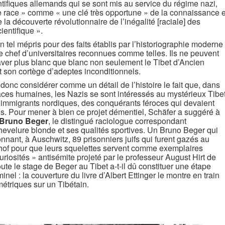
ifiques allemands qui se sont mis au service du régime nazi,
e race » comme « une clé très opportune » de la connaissance e
re la découverte révolutionnaire de l’inégalité [raciale] des
entifique ».
n tel mépris pour des faits établis par l’historiographie moderne
e chef d’universitaires reconnues comme telles. Ils ne peuvent
laver plus blanc que blanc non seulement le Tibet d’Ancien
 son cortège d’adeptes inconditionnels.
nc considérer comme un détail de l’histoire le fait que, dans
races humaines, les Nazis se sont intéressés au mystérieux Tibet
 immigrants nordiques, des conquérants féroces qui devaient
s. Pour mener à bien ce projet démentiel, Schäfer a suggéré à
Bruno Beger
, le distingué raciologue correspondant
chevelure blonde et ses qualités sportives. Un Bruno Beger qui
tionnant, à Auschwitz, 89 prisonniers juifs qui furent gazés au
hof pour que leurs squelettes servent comme exemplaires
uriosités » antisémite projeté par le professeur August Hirt de
ute le stage de Beger au Tibet a-t-il dû constituer une étape
inel : la couverture du livre d’Albert Ettinger le montre en train
triques sur un Tibétain.