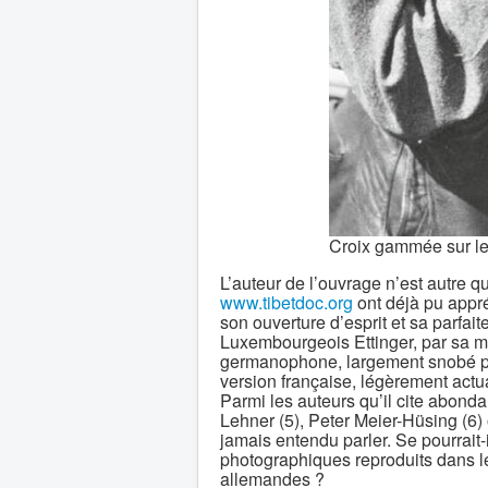
Croix gammée sur le
L’auteur de l’ouvrage n’est autre qu
www.tibetdoc.org
ont déjà pu appréc
son ouverture d’esprit et sa parfai
Luxembourgeois Ettinger, par sa ma
germanophone, largement snobé par l
version française, légèrement actua
Parmi les auteurs qu’il cite abon
Lehner (5), Peter Meier-Hüsing (6) 
jamais entendu parler. Se pourrait-
photographiques reproduits dans le 
allemandes ?