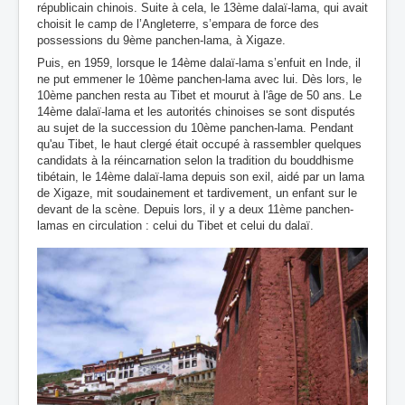
républicain chinois. Suite à cela, le 13ème dalaï-lama, qui avait
choisit le camp de l’Angleterre, s’empara de force des
possessions du 9ème panchen-lama, à Xigaze.
Puis, en 1959, lorsque le 14ème dalaï-lama s’enfuit en Inde, il
ne put emmener le 10ème panchen-lama avec lui. Dès lors, le
10ème panchen resta au Tibet et mourut à l'âge de 50 ans. Le
14ème dalaï-lama et les autorités chinoises se sont disputés
au sujet de la succession du 10ème panchen-lama. Pendant
qu'au Tibet, le haut clergé était occupé à rassembler quelques
candidats à la réincarnation selon la tradition du bouddhisme
tibétain, le 14ème dalaï-lama depuis son exil, aidé par un lama
de Xigaze, mit soudainement et tardivement, un enfant sur le
devant de la scène. Depuis lors, il y a deux 11ème panchen-
lamas en circulation : celui du Tibet et celui du dalaï.