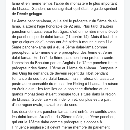
lama et en même temps l’abbé du monastère le plus important
de Lhassa, Ganden, ce qui signifiait qu’il était le guide spirituel
de l’école gelugpa.
Le 4ème panchen-lama, qui a été le précepteur du 5ème dalaï-
lama, a atteint l’âge honorable de 92 ans. Plus tard, d’autres
panchen ont aussi vécu fort âgés, d’où un nombre moins élevé
de panchen que de dalaï-lamas (11 contre 14). Mais il faut dire
que quelques dalaï-lamas ont été aidés à mourir jeunes ! Le
5ème panchen-lama qui a eu le 5ème dalaï-lama comme
précepteur, a lui-même été le précepteur des 6ème et 7ème
dalaï-lamas. En 1774, le 6ème panchen-lama protesta contre
l’annexion du Bhoutan par les Anglais. Le 7ème panchen fut le
précepteur des 9ème, 10ème et 11ème dalaï-lama. L’empereur
des Qing lui demanda de devenir régent du Tibet pendant
l'enfance de ces trois dalaï-lamas, mais il refusa et laissa ce
poste au responsable du monastère Reting à Lhassa. La raison
en était claire : les familles de la noblesse tibétaine et les
grands monastères étaient presque tous situés dans la région
de Lhassa. Guider ce « nid » de loin et, qui plus est, à partir
d'une région rivale, n’avait pas de sens.
Les deux derniers panchen-lamas sont entrés en conflits avec
les dalaï-lamas. Au début du 20ème siècle, le 9ème panchen,
qui eut le 13ème dalaï comme précepteur, s’opposa à
l’influence anglaise ; il devint même membre du parlement