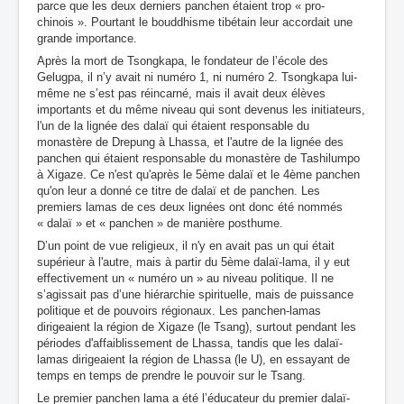
parce que les deux derniers panchen étaient trop « pro-
chinois ». Pourtant le bouddhisme tibétain leur accordait une
grande importance.
Après la mort de Tsongkapa, le fondateur de l’école des
Gelugpa, il n’y avait ni numéro 1, ni numéro 2. Tsongkapa lui-
même ne s’est pas réincarné, mais il avait deux élèves
importants et du même niveau qui sont devenus les initiateurs,
l'un de la lignée des dalaï qui étaient responsable du
monastère de Drepung à Lhassa, et l'autre de la lignée des
panchen qui étaient responsable du monastère de Tashilumpo
à Xigaze. Ce n'est qu'après le 5ème dalaï et le 4ème panchen
qu'on leur a donné ce titre de dalaï et de panchen. Les
premiers lamas de ces deux lignées ont donc été nommés
« dalaï » et « panchen » de manière posthume.
D’un point de vue religieux, il n'y en avait pas un qui était
supérieur à l'autre, mais à partir du 5ème dalaï-lama, il y eut
effectivement un « numéro un » au niveau politique. Il ne
s’agissait pas d’une hiérarchie spirituelle, mais de puissance
politique et de pouvoirs régionaux. Les panchen-lamas
dirigeaient la région de Xigaze (le Tsang), surtout pendant les
périodes d'affaiblissement de Lhassa, tandis que les dalaï-
lamas dirigeaient la région de Lhassa (le U), en essayant de
temps en temps de prendre le pouvoir sur le Tsang.
Le premier panchen lama a été l’éducateur du premier dalaï-