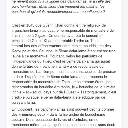
ne revient donc ni à la lignée des dalaï-lamas, ni à celle des
panchen-lamas. Mais alors d'où viennent les dalaï et les
panchen et qu'ont-ils respectivement comme influence ?
C'est en 1645 que Gushri Khan donna le titre religieux de
«
panchen-lama »
au quatrième responsable du monastère de
Tashilumpo à Xigaze. Ce dernier avait été le conseiller
principal de Gushri Khan pour rétablir l’ordre au Tibet
central lors des affrontements entre écoles bouddhistes des
Kagyupa et des Gelugpa, le 5ème dalaï-lama étant encore trop
jeune à ce moment-là. Pourtant, selon les partisans de
l’indépendance du Tibet, c’est le 5ème dalaï-lama qui aurait
donné le titre de « panchen lama » à ce responsable du
monastère de Tashilumpo, mais ils sont incapables de préciser
la date. D'après eux, le 5ème dalaï-lama aurait reconnu le
responsable du monastère de Tashilumpo comme étant une
réincarnation du bouddha Amitabha, le « bouddha de la lumière
infinie » et « roi du pays pur de l’Ouest ». Historiquement, c’est
crédible puisque le 5ème dalaï-lama a été éduqué par ce
puissant lama.
En Occident, les panchen-lamas sont souvent décrits comme
des « numéros deux » dans la hiérarchie du bouddhisme
tibétain. Dans beaucoup de livres et d'articles, on ne
mentionne même pas la lignée des panchen-lamas, sans doute