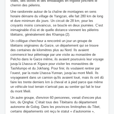
vides, des boîtes et des emballages en frigolite jonchent le
chemin des pèlerins.
Une randonnée autour de la chaîne de montagnes en sens
horaire démarre du village de Yangzan, elle fait 280 km de long
et dure minimum dix jours. Un circuit de 28 km, pour les
croyants moins convaincus, se boucle en deux journées. C’est
inimaginable d’où et de quelle distance viennent les pèlerins
tibétains, généralement des Khampa (2).
Un collègue chercheur a rencontré un jour un groupe de
tibétains originaires du Garze, un département qui se trouve
des centaines de kilomètres plus au Nord. Ils avaient
commencé leur pèlerinage par une visite au monastère de
Pelcho dans le Garze même, ils avaient poursuivis leur voyage
jusqu’à Lhassa et Xigaze pour visiter les monastères de
Tashilumpo et du Jokhang. Pour finir, ils voulaient rentrer par
l’ouest, par la route Lhassa-Yunnan, jusqu’au mont Meili. Ils
voyageaient dans un camion qu'ils avaient loué, mais ils ont dû
faire les trente derniers km à cheval et à pied parce que même
un véhicule tout terrain n’arrivait pas au sentier qui fait le tour
du mont Meili.
Un autre groupe, d'environ 60 personnes, venait d’encore plus
loin, du Qinghai. C’était tous des Tibétains du département
autonome de Golog. Dans les provinces limitrophes du Tibet,
certains départements ont reçu le statut « d’autonomie »,