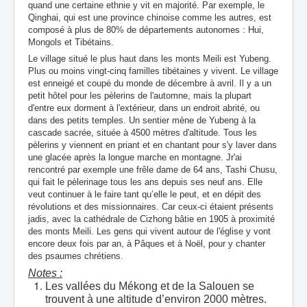
quand une certaine ethnie y vit en majorité. Par exemple, le
Qinghai, qui est une province chinoise comme les autres, est
composé à plus de 80% de départements autonomes : Hui,
Mongols et Tibétains.
Le village situé le plus haut dans les monts Meili est Yubeng.
Plus ou moins vingt-cinq familles tibétaines y vivent. Le village
est enneigé et coupé du monde de décembre à avril. Il y a un
petit hôtel pour les pèlerins de l'automne, mais la plupart
d'entre eux dorment à l'extérieur, dans un endroit abrité, ou
dans des petits temples. Un sentier mène de Yubeng à la
cascade sacrée, située à 4500 mètres d'altitude. Tous les
pèlerins y viennent en priant et en chantant pour s'y laver dans
une glacée après la longue marche en montagne. Jr'ai
rencontré par exemple une frêle dame de 64 ans, Tashi Chusu,
qui fait le pèlerinage tous les ans depuis ses neuf ans. Elle
veut continuer à le faire tant qu’elle le peut, et en dépit des
révolutions et des missionnaires. Car ceux-ci étaient présents
jadis, avec la cathédrale de Cizhong bâtie en 1905 à proximité
des monts Meili. Les gens qui vivent autour de l'église y vont
encore deux fois par an, à Pâques et à Noël, pour y chanter
des psaumes chrétiens.
Notes :
Les vallées du Mékong et de la Salouen se
trouvent à une altitude d’environ 2000 mètres.