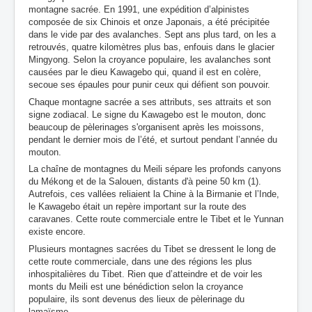
montagne sacrée. En 1991, une expédition d’alpinistes
composée de six Chinois et onze Japonais, a été précipitée
dans le vide par des avalanches. Sept ans plus tard, on les a
retrouvés, quatre kilomètres plus bas, enfouis dans le glacier
Mingyong. Selon la croyance populaire, les avalanches sont
causées par le dieu Kawagebo qui, quand il est en colère,
secoue ses épaules pour punir ceux qui défient son pouvoir.
Chaque montagne sacrée a ses attributs, ses attraits et son
signe zodiacal. Le signe du Kawagebo est le mouton, donc
beaucoup de pèlerinages s'organisent après les moissons,
pendant le dernier mois de l’été, et surtout pendant l’année du
mouton.
La chaîne de montagnes du Meili sépare les profonds canyons
du Mékong et de la Salouen, distants d'à peine 50 km (1).
Autrefois, ces vallées reliaient la Chine à la Birmanie et l’Inde,
le Kawagebo était un repère important sur la route des
caravanes. Cette route commerciale entre le Tibet et le Yunnan
existe encore.
Plusieurs montagnes sacrées du Tibet se dressent le long de
cette route commerciale, dans une des régions les plus
inhospitalières du Tibet. Rien que d’atteindre et de voir les
monts du Meili est une bénédiction selon la croyance
populaire, ils sont devenus des lieux de pèlerinage du
lamaïsme.