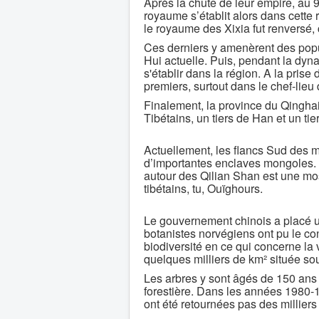
Après la chute de leur empire, au 9
royaume s’établit alors dans cette
le royaume des Xixia fut renversé, 
Ces derniers y amenèrent des popu
Hui actuelle. Puis, pendant la dy
s'établir dans la région. A la pris
premiers, surtout dans le chef-lieu 
Finalement, la province du Qinghai
Tibétains, un tiers de Han et un ti
Actuellement, les flancs Sud des m
d’importantes enclaves mongoles. 
autour des Qilian Shan est une mos
tibétains, tu, Ouïghours.
Le gouvernement chinois a placé un
botanistes norvégiens ont pu le co
biodiversité en ce qui concerne la
quelques milliers de km² située so
Les arbres y sont âgés de 150 ans 
forestière. Dans les années 1980-19
ont été retournées pas des milliers 