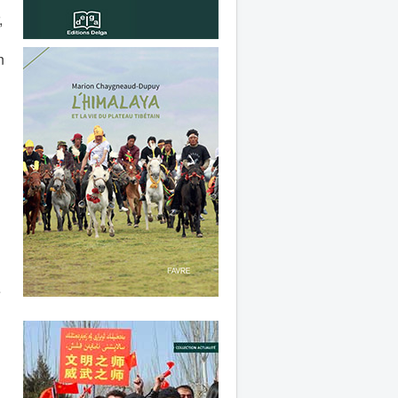
,
n
e