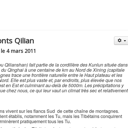
nts Qilian
 le 4 mars 2011
 Qilianshan) fait partie de la cordillère des Kunlun située dans
e du Qinghai à une centaine de km au Nord de Xining (capitale
es trace une frontière naturelle entre le Haut plateau et les
ord. Elle est plus vaste et, par endroits, plus élevée que nos
t en Est et culminant au-delà de 5000m. Les précipitations y
e chez nous, ce qui leur vaut un climat très sec et relativement
ns vivent sur les flancs Sud de cette chaîne de montagnes.
ient établis, notamment les Tu, mais les Tibétains conquirent
rminèrent pratiquement tous les Tu.