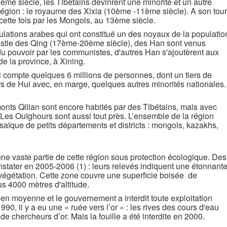
ème siècle, les Tibétains devinrent une minorité et un autre
 région : le royaume des Xixia (10ème -11ème siècle). A son tour
cette fois par les Mongols, au 13ème siècle.
lations arabes qui ont constitué un des noyaux de la populatio
nastie des Qing (17ème-20ème siècle), des Han sont venus
e du pouvoir par les communistes, d'autres Han s'ajoutèrent aux
de la province, à Xining.
 compte quelques 6 millions de personnes, dont un tiers de
ers de Hui avec, en marge, quelques autres minorités nationales.
onts Qilian sont encore habités par des Tibétains, mais avec
Les Ouïghours sont aussi tout près. L’ensemble de la région
aïque de petits départements et districts : mongols, kazakhs,
e vaste partie de cette région sous protection écologique. Des
nstater en 2005-2006 (1) : leurs relevés indiquent une étonnant
 végétation. Cette zone couvre une superficie boisée de
us 4000 mètres d'altitude.
en moyenne et le gouvernement a interdit toute exploitation
90, il y a eu une « ruée vers l’or » : les rives des cours d'eau
de chercheurs d’or. Mais la fouille a été interdite en 2000.