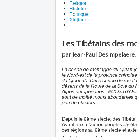
Religion
Histoire
Politique
Xinjiang
Les Tibétains des mo
par Jean-Paul Desimpelaere,
La chêne de montagne du Qilian (ou
le Nord-est de la province chinois
du Qinghai). Cette chêne de montagn
déserts de la Route de la Soie du N
Alpes européennes : 900 km d’Oues
sont de moitié moins abondantes qu
peu de glaciers.
Depuis le 8ème siècle, des Tibétai
Avant eux, d’autres peuples s'y éta
ces régions au 8ème siècle et exte