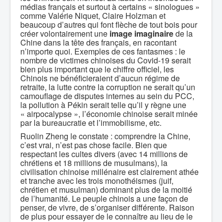
médias français et surtout à certains « sinologues »
comme Valérie Niquet, Claire Holzman et
beaucoup d’autres qui font flèche de tout bois pour
créer volontairement une
image imaginaire
de la
Chine dans la tête des français, en racontant
n’importe quoi. Exemples de ces fantasmes : le
nombre de victimes chinoises du Covid-19 serait
bien plus important que le chiffre officiel, les
Chinois ne bénéficieraient d’aucun régime de
retraite, la lutte contre la corruption ne serait qu’un
camouflage de disputes internes au sein du PCC,
la pollution à Pékin serait telle qu’il y règne une
« airpocalypse », l’économie chinoise serait minée
par la bureaucratie et l’immobilisme, etc.
Ruolin Zheng le constate : comprendre la Chine,
c’est vrai, n’est pas chose facile. Bien que
respectant les cultes divers (avec 14 millions de
chrétiens et 18 millions de musulmans), la
civilisation chinoise millénaire est clairement athée
et tranche avec les trois monothéismes (juif,
chrétien et musulman) dominant plus de la moitié
de l’humanité. Le peuple chinois a une façon de
penser, de vivre, de s’organiser différente. Raison
de plus pour essayer de le connaître au lieu de le