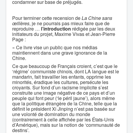
condamner sur base de préjugés.
Pour terminer cette recension de
La Chine sans
œillères
, je ne pourrais pas mieux faire que de
reproduire …
l’introduction
rédigée par les deux
initiateurs du projet, Maxime Vivas et Jean-Pierre
Page :
« Ce livre vise un public que nos médias
maintiennent dans une grave ignorance de la
Chine.
Ce que beaucoup de Français croient, c’est que le
‘régime’ communiste chinois, dont LA langue est le
mandarin, fait travailler les enfants, opprime les
minorités, éradique les cultures, persécute les
croyants. Sur fond d’un racisme implicite s’est
construite une image négative de ce pays et d’un
peuple qui font peur (‘le péril jaune’), alors même
que la politique étrangère de la Chine, telle que la
définit le président Xi Jinping n’est pas basée sur
une volonté de domination du monde
(contrairement à celle affichée par les États-Unis
d’Amérique), mais sur la notion de ‘communauté de
destins’.