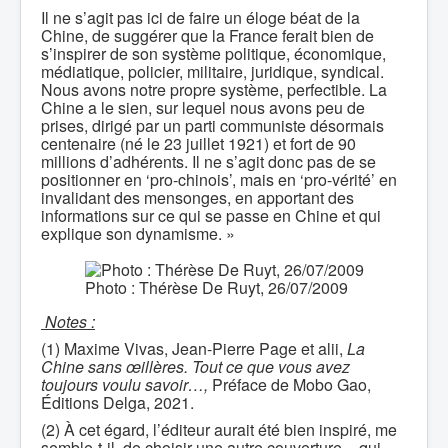
Il ne s’agit pas ici de faire un éloge béat de la
Chine, de suggérer que la France ferait bien de
s’inspirer de son système politique, économique,
médiatique, policier, militaire, juridique, syndical.
Nous avons notre propre système, perfectible. La
Chine a le sien, sur lequel nous avons peu de
prises, dirigé par un parti communiste désormais
centenaire (né le 23 juillet 1921) et fort de 90
millions d’adhérents. Il ne s’agit donc pas de se
positionner en ‘pro-chinois’, mais en ‘pro-vérité’ en
invalidant des mensonges, en apportant des
informations sur ce qui se passe en Chine et qui
explique son dynamisme. »
Photo : Thérèse De Ruyt, 26/07/2009
Notes :
(1) Maxime Vivas, Jean-Pierre Page et alii,
La
Chine sans œillères. Tout ce que vous avez
toujours voulu savoir…,
Préface de Mobo Gao,
Éditions Delga, 2021.
(2) À cet égard, l’éditeur aurait été bien inspiré, me
semble-t-il, de choisir une autre couverture − qui