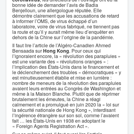
bonne idée de demander l’avis de Badia
Benjelloun, une allergologue réputée. Elle
démontre clairement que les accusations de retard
à informer l’OMS, de virus échappé d’un
laboratoire, voire de virus fabriqué, ne tiennent pas
la route et qu’il y aurait même lieu d’enquêter en
dehors de la Chine sur l’origine de la pandémie.
Il faut lire l’article de l’Algéro-Canadien Ahmed
Bensaada sur
Hong Kong
. Pour ceux qui
l’ignoraient encore, la « révolution des parapluies »
est une variante des « révolutions oranges » :
l’implication des États-Unis dans le financement et
le déclenchement des troubles « démocratiques » y
est minutieusement établie et mise en lumière :
nombre de meneurs de la révolution des parapluies
avaient leurs entrées au Congrès de Washington et
même à la Maison Blanche. Plutôt que de réprimer
brutalement les émeutes, la Chine a réagi
calmement et a promulgué en juin 2020 la « loi sur
la sécurité nationale de Hong Kong », interdisant
l’ingérence étrangère sur son sol, comme l’avaient
fait … les États-Unis en 1938 en adoptant le
« Foreign Agents Registration Act ».