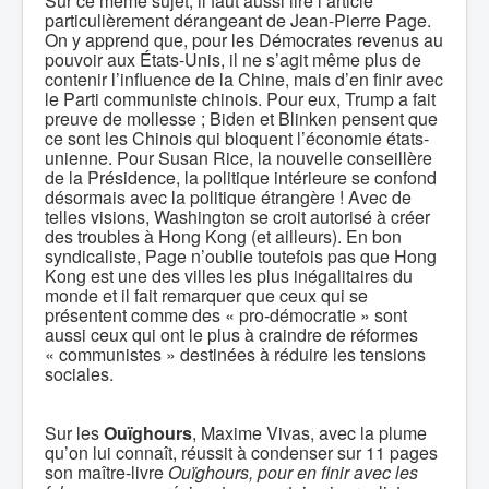
Sur ce même sujet, il faut aussi lire l’article
particulièrement dérangeant de Jean-Pierre Page.
On y apprend que, pour les Démocrates revenus au
pouvoir aux États-Unis, il ne s’agit même plus de
contenir l’influence de la Chine, mais d’en finir avec
le Parti communiste chinois. Pour eux, Trump a fait
preuve de mollesse ; Biden et Blinken pensent que
ce sont les Chinois qui bloquent l’économie états-
unienne. Pour Susan Rice, la nouvelle conseillère
de la Présidence, la politique intérieure se confond
désormais avec la politique étrangère ! Avec de
telles visions, Washington se croit autorisé à créer
des troubles à Hong Kong (et ailleurs). En bon
syndicaliste, Page n’oublie toutefois pas que Hong
Kong est une des villes les plus inégalitaires du
monde et il fait remarquer que ceux qui se
présentent comme des « pro-démocratie » sont
aussi ceux qui ont le plus à craindre de réformes
« communistes » destinées à réduire les tensions
sociales.
Sur les
Ouïghours
, Maxime Vivas, avec la plume
qu’on lui connaît, réussit à condenser sur 11 pages
son maître-livre
Ouïghours,
pour en finir avec les