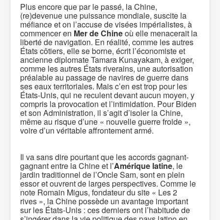
Plus encore que par le passé, la Chine,
(re)devenue une puissance mondiale, suscite la
méfiance et on l’accuse de visées impérialistes, à
commencer en
Mer de Chine
où elle menacerait la
liberté de navigation. En réalité, comme les autres
États côtiers, elle se borne, écrit l’économiste et
ancienne diplomate Tamara Kunayakam, à exiger,
comme les autres États riverains, une autorisation
préalable au passage de navires de guerre dans
ses eaux territoriales. Mais c’en est trop pour les
États-Unis, qui ne reculent devant aucun moyen, y
compris la provocation et l’intimidation. Pour Biden
et son Administration, il s’agit d’isoler la Chine,
même au risque d’une « nouvelle guerre froide »,
voire d’un véritable affrontement armé.
Il va sans dire pourtant que les accords gagnant-
gagnant entre la Chine et l’
Amérique latine
, le
jardin traditionnel de l’Oncle Sam, sont en plein
essor et ouvrent de larges perspectives. Comme le
note Romain Migus, fondateur du site « Les 2
rives », la Chine possède un avantage important
sur les États-Unis : ces derniers ont l’habitude de
s’ingérer dans la vie politique des pays latino en