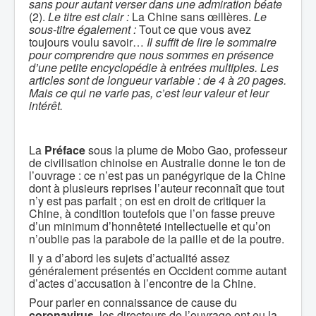
sans pour autant verser dans une admiration béate
(2).
Le titre est clair :
La Chine sans œillères.
Le
sous-titre également :
Tout ce que vous avez
toujours voulu savoir…
Il suffit de lire le sommaire
pour comprendre que nous sommes en présence
d’une petite encyclopédie à entrées multiples. Les
articles sont de longueur variable : de 4 à 20 pages.
Mais ce qui ne varie pas, c’est leur valeur et leur
intérêt.
La
Préface
sous la plume de Mobo Gao, professeur
de civilisation chinoise en Australie donne le ton de
l’ouvrage : ce n’est pas un panégyrique de la Chine
dont à plusieurs reprises l’auteur reconnaît que tout
n’y est pas parfait ; on est en droit de critiquer la
Chine, à condition toutefois que l’on fasse preuve
d’un minimum d’honnêteté intellectuelle et qu’on
n’oublie pas la parabole de la paille et de la poutre.
Il y a d’abord les sujets d’actualité assez
généralement présentés en Occident comme autant
d’actes d’accusation à l’encontre de la Chine.
Pour parler en connaissance de cause du
coronavirus
, les directeurs de l’ouvrage ont eu la