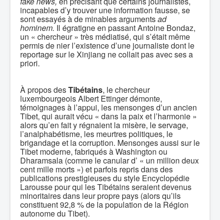
fake news,
en précisant que certains journalistes,
incapables d’y trouver une information fausse, se
sont essayés à de minables arguments
ad
hominem.
Il égratigne en passant Antoine Bondaz,
un « chercheur » très médiatisé, qui s’était même
permis de nier l’existence d’une journaliste dont le
reportage sur le Xinjiang ne collait pas avec ses a
priori.
À propos des
Tibétains
, le chercheur
luxembourgeois Albert Ettinger démonte,
témoignages à l’appui, les mensonges d’un ancien
Tibet, qui aurait vécu « dans la paix et l’harmonie »
alors qu’en fait y régnaient la misère, le servage,
l’analphabétisme, les meurtres politiques, le
brigandage et la corruption. Mensonges aussi sur le
Tibet moderne, fabriqués à Washington ou
Dharamsala (comme le canular d’ « un million deux
cent mille morts ») et parfois repris dans des
publications prestigieuses du style Encyclopédie
Larousse pour qui les Tibétains seraient devenus
minoritaires dans leur propre pays (alors qu’ils
constituent 92,8 % de la population de la Région
autonome du Tibet).