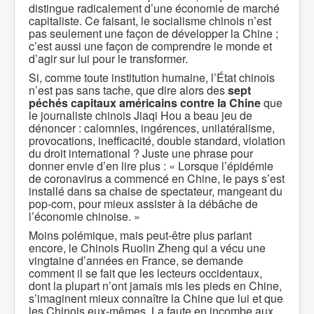
distingue radicalement d’une économie de marché
capitaliste. Ce faisant, le socialisme chinois n’est
pas seulement une façon de développer la Chine ;
c’est aussi une façon de comprendre le monde et
d’agir sur lui pour le transformer.
Si, comme toute institution humaine, l’État chinois
n’est pas sans tache, que dire alors des
sept
péchés capitaux
américains contre la Chine
que
le journaliste chinois Jiaqi Hou a beau jeu de
dénoncer : calomnies, ingérences, unilatéralisme,
provocations, inefficacité, double standard, violation
du droit international ? Juste une phrase pour
donner envie d’en lire plus : « Lorsque l’épidémie
de coronavirus a commencé en Chine, le pays s’est
installé dans sa chaise de spectateur, mangeant du
pop-corn, pour mieux assister à la débâche de
l’économie chinoise. »
Moins polémique, mais peut-être plus parlant
encore, le Chinois Ruolin Zheng qui a vécu une
vingtaine d’années en France, se demande
comment il se fait que les lecteurs occidentaux,
dont la plupart n’ont jamais mis les pieds en Chine,
s’imaginent mieux connaître la Chine que lui et que
les Chinois eux-mêmes. La faute en incombe aux