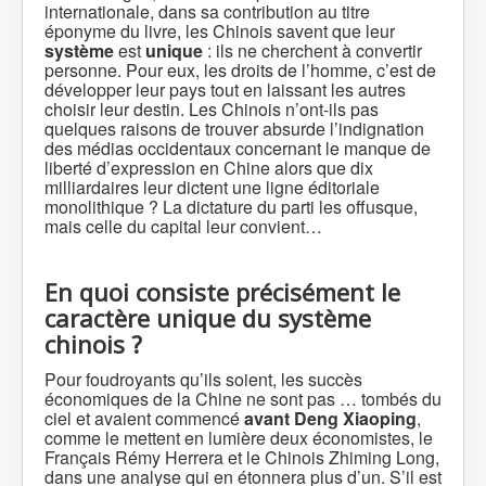
internationale, dans sa contribution au titre
éponyme du livre, les Chinois savent que leur
système
est
unique
: ils ne cherchent à convertir
personne. Pour eux, les droits de l’homme, c’est de
développer leur pays tout en laissant les autres
choisir leur destin. Les Chinois n’ont-ils pas
quelques raisons de trouver absurde l’indignation
des médias occidentaux concernant le manque de
liberté d’expression en Chine alors que dix
milliardaires leur dictent une ligne éditoriale
monolithique ? La dictature du parti les offusque,
mais celle du capital leur convient…
En quoi consiste précisément le
caractère unique du système
chinois ?
Pour foudroyants qu’ils soient, les succès
économiques de la Chine ne sont pas … tombés du
ciel et avaient commencé
avant Deng Xiaoping
,
comme le mettent en lumière deux économistes, le
Français Rémy Herrera et le Chinois Zhiming Long,
dans une analyse qui en étonnera plus d’un. S’il est