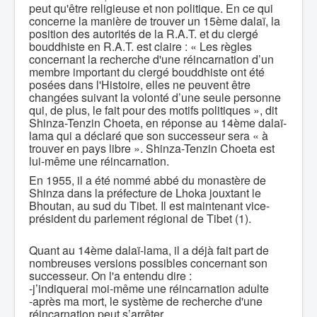
peut qu'être religieuse et non politique. En ce qui
concerne la manière de trouver un 15ème dalaï, la
position des autorités de la R.A.T. et du clergé
bouddhiste en R.A.T. est claire : « Les règles
concernant la recherche d'une réincarnation d’un
membre important du clergé bouddhiste ont été
posées dans l'Histoire, elles ne peuvent être
changées suivant la volonté d’une seule personne
qui, de plus, le fait pour des motifs politiques », dit
Shinza-Tenzin Choeta, en réponse au 14ème dalaï-
lama qui a déclaré que son successeur sera « à
trouver en pays libre ». Shinza-Tenzin Choeta est
lui-même une réincarnation.
En 1955, il a été nommé abbé du monastère de
Shinza dans la préfecture de Lhoka jouxtant le
Bhoutan, au sud du Tibet. Il est maintenant vice-
président du parlement régional de Tibet (1).
Quant au 14ème dalaï-lama, il a déjà fait part de
nombreuses versions possibles concernant son
successeur. On l'a entendu dire :
-j’indiquerai moi-même une réincarnation adulte
-après ma mort, le système de recherche d'une
réincarnation peut s’arrêter