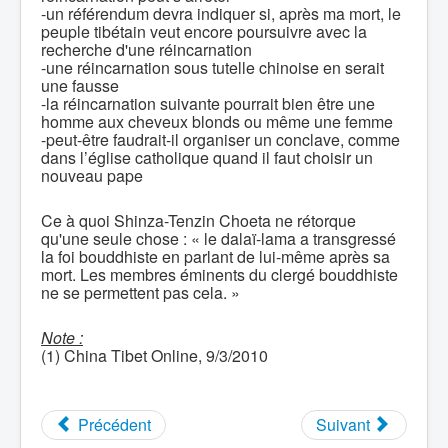
-un référendum devra indiquer si, après ma mort, le
peuple tibétain veut encore poursuivre avec la
recherche d'une réincarnation
-une réincarnation sous tutelle chinoise en serait
une fausse
-la réincarnation suivante pourrait bien être une
homme aux cheveux blonds ou même une femme
-peut-être faudrait-il organiser un conclave, comme
dans l’église catholique quand il faut choisir un
nouveau pape
Ce à quoi Shinza-Tenzin Choeta ne rétorque
qu'une seule chose : « le dalaï-lama a transgressé
la foi bouddhiste en parlant de lui-même après sa
mort. Les membres éminents du clergé bouddhiste
ne se permettent pas cela. »
Note :
(1) China Tibet Online, 9/3/2010
Précédent
Suivant