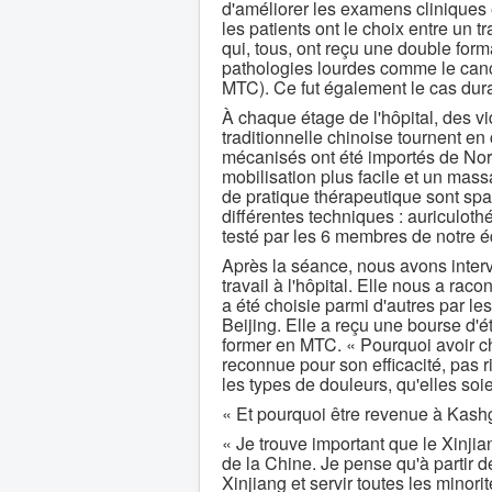
d'améliorer les examens cliniques 
les patients ont le choix entre un 
qui, tous, ont reçu une double form
pathologies lourdes comme le canc
MTC). Ce fut également le cas dur
À chaque étage de l'hôpital, des v
traditionnelle chinoise tournent en
mécanisés ont été importés de Nor
mobilisation plus facile et un mas
de pratique thérapeutique sont spa
différentes techniques : auriculoth
testé par les 6 membres de notre é
Après la séance, nous avons inte
travail à l'hôpital. Elle nous a raco
a été choisie parmi d'autres par l
Beijing. Elle a reçu une bourse d'
former en MTC. « Pourquoi avoir c
reconnue pour son efficacité, pas r
les types de douleurs, qu'elles soi
« Et pourquoi être revenue à Kashga
« Je trouve important que le Xinjia
de la Chine. Je pense qu'à partir d
Xinjiang et servir toutes les minorité