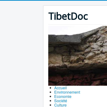
TibetDoc
Accueil
Environnement
Economie
Société
Culture