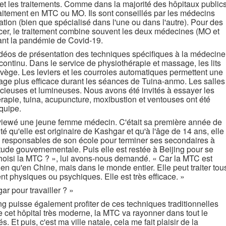
et les traitements. Comme dans la majorité des hôpitaux publics
traitement en MTC ou MO. Ils sont conseillés par les médecins
ation (bien que spécialisé dans l'une ou dans l'autre). Pour des
er, le traitement combine souvent les deux médecines (MO et
ant la pandémie de Covid-19.
idéos de présentation des techniques spécifiques à la médecine
 continu. Dans le service de physiothérapie et massage, les lits
vège. Les leviers et les courroies automatiques permettent une
sage plus efficace durant les séances de Tuina-anmo. Les salles
cieuses et lumineuses. Nous avons été invités à essayer les
érapie, tuina, acupuncture, moxibustion et ventouses ont été
quipe.
rviewé une jeune femme médecin. C'était sa première année de
nté qu'elle est originaire de Kashgar et qu'à l'âge de 14 ans, elle
es responsables de son école pour terminer ses secondaires à
étude gouvernementale. Puis elle est restée à Beijing pour se
hoisi la MTC ? », lui avons-nous demandé. « Car la MTC est
ien qu'en Chine, mais dans le monde entier. Elle peut traiter tou
ent physiques ou psychiques. Elle est très efficace. »
r pour travailler ? »
ng puisse également profiter de ces techniques traditionnelles
e cet hôpital très moderne, la MTC va rayonner dans tout le
s. Et puis, c'est ma ville natale, cela me fait plaisir de la