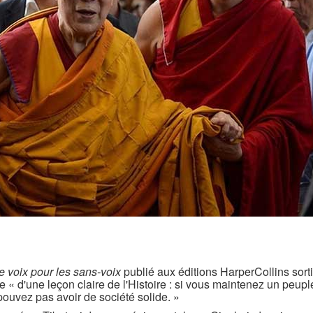
 voix pour les sans-voix
publié aux éditions HarperCollins sorti
e « d'une leçon claire de l'Histoire : si vous maintenez un peupl
uvez pas avoir de société solide. »