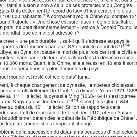
 » fait-il allusion sinon à celui de ses protecteurs du Congrès
États-Unis détiennent le record du taux d'incarcération le plus
r 100 000 habitants ? À comparer avec la Chine qui compte 12
nd il ajoute : « Une chose est sûre, aucun régime totalitaire,
 un parti, ne peut durer éternellement »: est-ce à Donald Trump, l
e mondial, que ce mot est adressé +?
e créer « une paix durable », sait-il qu'il s'adresse au pays le
ème
es guerres déclenchées par les USA depuis le début du 21
ibye, en Syrie, ont causé la mort de plus trois cent mille civils e
 routes ; sans parler de leur implication dans le désastre causé
 40.000 morts. Quant à la Chine, elle a réussi en 40 ans à sorti
llions de personnes les plus démunies du pays.
el monde est resté coincé le dalaï-lama.
uement, à chaque changement de dynastie, l'empereur choisissait
présenter officiellement le Tibet ? La dynastie Yuan (1271-1368
ème
dée au 11
siècle), la dynastie Ming (1368-1644) s'est tournée
ème
 Karma-Kagyu (aussi fondée au 11
siècle), les Qing (1644-
ème
ndée au début du 15
siècle). Si l'on se rapporte à cette
perdre son droit de représenter le Tibet dès 1912, et Sun Yatsen
1
du bouddhisme tibétain dès le début de la République de Chine
.
 pas trop tard, même si les temps ont changé.
oblème de la succession du dalaï-lama beaucoup d’intellectuel