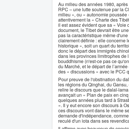
Au milieu des années 1980, après d
RPC – une lutte soutenue par la CIA
milieu », ou « autonomie poussée »
attentivement la « Charte des Tibét
il est assez évident que sa « Voie 
document, le Tibet devrait être une 
pas la caractéristique même d'une
clairement définie : elle concerne 
historique », soit un quart du terri
donc le départ des immigrés chinois
dans les provinces limitrophes de l
bouddhisme (n'est-ce pas ce qu'on a
du Marché, et le départ de l’armée 
des « discussions » avec le PCC q
Pour preuve de l'obstination du dal
les régions du Qinghai, du Gansu,
relire le discours que le dalaï-lama
avançait un « Plan de paix en cinq po
quelques années plus tard à Stras
». Il y eut encore son discours à O
ces discours vont dans le même se
demande d'indépendance, comme il 
reculé d'un iota dans ses revendica
Il affirme avec beaucoup de convic