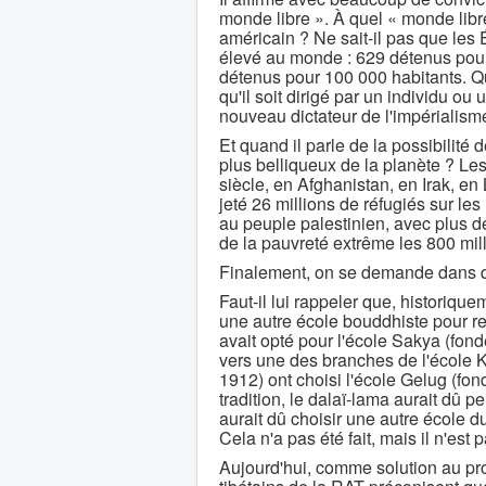
monde libre ». À quel « monde libre
américain ? Ne sait-il pas que les 
élevé au monde : 629 détenus pou
détenus pour 100 000 habitants. Qua
qu'il soit dirigé par un individu ou
nouveau dictateur de l'impérialism
Et quand il parle de la possibilité d
plus belliqueux de la planète ? L
siècle, en Afghanistan, en Irak, en L
jeté 26 millions de réfugiés sur les
au peuple palestinien, avec plus de
de la pauvreté extrême les 800 mi
Finalement, on se demande dans qu
Faut-il lui rappeler que, historiq
une autre école bouddhiste pour re
avait opté pour l'école Sakya (fon
vers une des branches de l'école
1912) ont choisi l'école Gelug (fo
tradition, le dalaï-lama aurait dû 
aurait dû choisir une autre école 
Cela n'a pas été fait, mais il n'est
Aujourd'hui, comme solution au pr