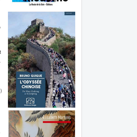
1
e
t
r
)
s