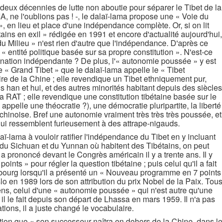
eux décennies de lutte non aboutie pour séparer le Tibet de la
, ne l'oublions pas ! -, le dalaï-lama propose une « Voie du
, en lieu et place d'une indépendance complète. Or, si on lit
ains en exil » rédigée en 1991 et encore d'actualité aujourd'hui,
du Milieu » n'est rien d'autre que l'indépendance. D'après ce
« entité politique basée sur sa propre constitution ». N'est-ce
 nation indépendante ? De plus, l'« autonomie poussée » y est
le « Grand Tibet » que le dalaï-lama appelle le « Tibet
toire de la Chine ; elle revendique un Tibet ethniquement pur,
 han et hui, et des autres minorités habitant depuis des siècles
a RAT ; elle revendique une constitution tibétaine basée sur le
ppelle une théocratie ?), une démocratie pluripartite, la liberté
chinoise. Bref une autonomie vraiment très très très poussée, et
ui ressemblent furieusement à des attrape-nigauds.
aï-lama à vouloir ratifier l'indépendance du Tibet en y incluant
 du Sichuan et du Yunnan où habitent des Tibétains, on peut
 a prononcé devant le Congrès américain il y a trente ans. Il y
ints » pour régler la question tibétaine ; puis celui qu'il a fait
bourg lorsqu'il a présenté un « Nouveau programme en 7 points
slo en 1989 lors de son attribution du prix Nobel de la Paix. Tou
ns, celui d'une « autonomie poussée » qui n'est autre qu'une
le fait depuis son départ de Lhassa en mars 1959. Il n'a pas
tions, il a juste changé le vocabulaire.
tion que « son successeur naîtra en dehors de la Chine, dans l