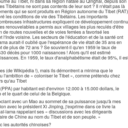
tourné au Tibet, ni dans sa région natale au Qinghai, depuis son
s Tibétains ne sont pas contents de leur sort ? Il n'était pas là
ements qui se sont produits en Région autonome du Tibet (RAT)
ré les conditions de vie des Tibétains. Les importants
ombreuses infrastructures expliquent ce développement continu
ies renouvelables a permis aux villages les plus reculés d'être
ion de routes nouvelles et de voies ferrées a favorisé les
t l'Inde voisine. Les secteurs de l'éducation et de la santé ont
ama aurait-il oublié que l'espérance de vie était de 35 ans en
ent de plus de 72 ans ? Se souvient-il qu'en 1959 le taux de
s 430 décès pour 1000 naissances ! Alors qu'il est estimé
issances. En 1959, le taux d'analphabétisme était de 95%, il es
ffres (de Wikipédia !), mais ils démontrent a minima que le
u l'ambition de « coloniser le Tibet », comme prétendu chez
rs qu'au Tibet
 (PPA) par habitant est d'environ 12.000 à 15.000 dollars, le
et le quart de celui de la Belgique.
ciant avec un Mao au sommet de sa puissance jusqu'à mes
n avec le président Xi Jinping, j'exprime dans ce livre la
dalaï-lama rappelant ses « discussions avec les dirigeants
aire de Chine au nom du Tibet et de son peuple. »
c les autorités chinoises?