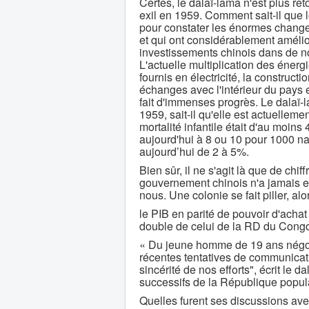
Certes, le dalaï-lama n'est plus re
exil en 1959. Comment sait-il que le
pour constater les énormes chang
et qui ont considérablement amélio
investissements chinois dans de n
L'actuelle multiplication des énerg
fournis en électricité, la construct
échanges avec l'intérieur du pays e
fait d'immenses progrès. Le dalaï-l
1959, sait-il qu'elle est actuellem
mortalité infantile était d'au moin
aujourd'hui à 8 ou 10 pour 1000 na
aujourd’hui de 2 à 5%.
Bien sûr, il ne s'agit là que de chi
gouvernement chinois n'a jamais e
nous. Une colonie se fait piller, alo
le PIB en parité de pouvoir d'achat
double de celui de la RD du Congo 
« Du jeune homme de 19 ans négo
récentes tentatives de communicatio
sincérité de nos efforts", écrit le 
successifs de la République popul
Quelles furent ses discussions ave