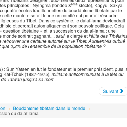
ue les Tibétains désignent eux-mêmes deux représentants pour
ème
es principales : Nyingma (fondée 8
siècle), Kagyu, Sakya,
ux quatre écoles traditionnelles du bouddhisme tibétain par le
cette manière serait fondé un comité qui pourrait résoudre
igieuses du Tibet. Dans ce système, le dalaï-lama deviendrait
iste et perdrait automatiquement son pouvoir politique. Cela
 « question tibétaine » et la succession du dalaï-lama : une
e monde sortirait gagnant....
sauf
le clergé et
l'élite des Tibétain
e retrouver une certaine autorité sur le Tibet. Auraient-ils oublié
t que 0,2% de l'ensemble de la population tibétaine ?
: Sun Yatsen en fut le fondateur et le premier président, puis l
ang Kai-Tchek (1887-1975),
militaire anticommuniste à la tête du
 de Taïwan jusqu'à sa mort
Suivant
ion
Bouddhisme tibétain dans le monde
ssion du dalaï-lama