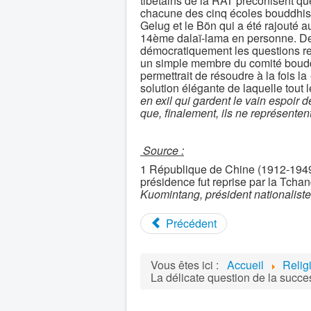
tibétains de la RAT préconisent q
chacune des cinq écoles bouddhist
Gelug et le Bön qui a été rajouté a
14ème dalaï-lama en personne. De 
démocratiquement les questions rel
un simple membre du comité bouddh
permettrait de résoudre à la fois la
solution élégante de laquelle tout l
en exil qui gardent le vain espoir d
que,
finalement,
ils ne représenten
Source :
1 République de Chine (1912-1949) 
présidence fut reprise par la Tch
Kuomintang, président nationaliste
Précédent
Vous êtes ici :
Accueil
Relig
La délicate question de la succe